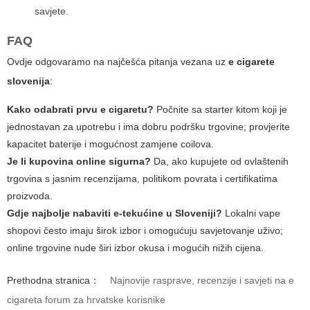
savjete.
FAQ
Ovdje odgovaramo na najčešća pitanja vezana uz
e cigarete
slovenija
:
Kako odabrati prvu e cigaretu?
Počnite sa starter kitom koji je
jednostavan za upotrebu i ima dobru podršku trgovine; provjerite
kapacitet baterije i mogućnost zamjene coilova.
Je li kupovina online sigurna?
Da, ako kupujete od ovlaštenih
trgovina s jasnim recenzijama, politikom povrata i certifikatima
proizvoda.
Gdje najbolje nabaviti e-tekućine u Sloveniji?
Lokalni vape
shopovi često imaju širok izbor i omogućuju savjetovanje uživo;
online trgovine nude širi izbor okusa i mogućih nižih cijena.
Prethodna stranica：
Najnovije rasprave, recenzije i savjeti na e
cigareta forum za hrvatske korisnike