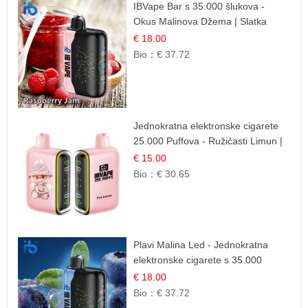
IBVape Bar s 35.000 šlukova -
Okus Malinova Džema | Slatka
Voćna Aroma
€ 18.00
Bio：
€ 37.72
Jednokratna elektronske cigarete
25.000 Puffova - Ružičasti Limun |
Osježavajuća Citrusna Aroma
€ 15.00
Bio：
€ 30.65
Plavi Malina Led - Jednokratna
elektronske cigarete s 35.000
šlukova | IBVape
€ 18.00
Bio：
€ 37.72