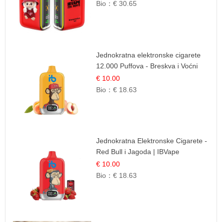
Bio：
€ 30.65
Jednokratna elektronske cigarete
12.000 Puffova - Breskva i Voćni
Sok | Osježavajuća Voćna
€ 10.00
Mješavina
Bio：
€ 18.63
Jednokratna Elektronske Cigarete -
Red Bull i Jagoda | IBVape
€ 10.00
Bio：
€ 18.63