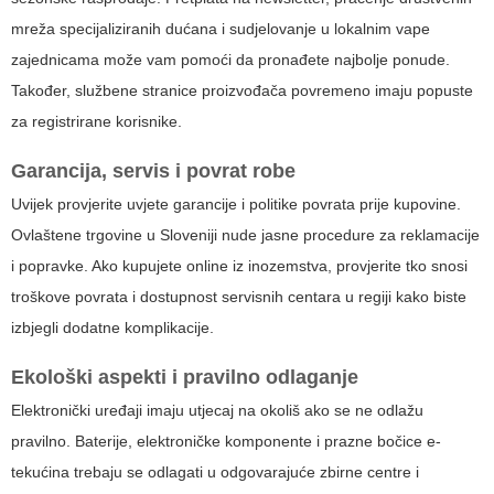
mreža specijaliziranih dućana i sudjelovanje u lokalnim vape
zajednicama može vam pomoći da pronađete najbolje ponude.
Također, službene stranice proizvođača povremeno imaju popuste
za registrirane korisnike.
Garancija, servis i povrat robe
Uvijek provjerite uvjete garancije i politike povrata prije kupovine.
Ovlaštene trgovine u Sloveniji nude jasne procedure za reklamacije
i popravke. Ako kupujete online iz inozemstva, provjerite tko snosi
troškove povrata i dostupnost servisnih centara u regiji kako biste
izbjegli dodatne komplikacije.
Ekološki aspekti i pravilno odlaganje
Elektronički uređaji imaju utjecaj na okoliš ako se ne odlažu
pravilno. Baterije, elektroničke komponente i prazne bočice e-
tekućina trebaju se odlagati u odgovarajuće zbirne centre i