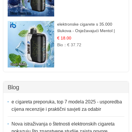
elektronske cigarete s 35.000
šlukova - Osježavajući Mentol |
Čista i Svježa Okus
€ 18.00
Bio：
€ 37.72
Blog
e cigareta preporuka, top 7 modela 2025 - usporedba
cijena recenzije i praktični savjeti za odabir
Nova istraživanja o štetnosti elektronskih cigareta
pokazuju što znanstvene studije zaista govore