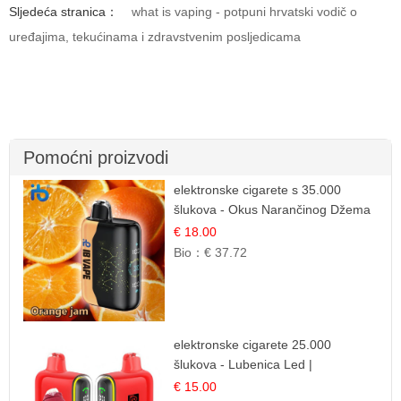
Sljedeća stranica：
what is vaping - potpuni hrvatski vodič o
uređajima, tekućinama i zdravstvenim posljedicama
Pomoćni proizvodi
elektronske cigarete s 35.000
šlukova - Okus Narančinog Džema
| Dugotrajno Iskustvo
€ 18.00
Bio：
€ 37.72
elektronske cigarete 25.000
šlukova - Lubenica Led |
Osježavajući Ljetni Okus
€ 15.00