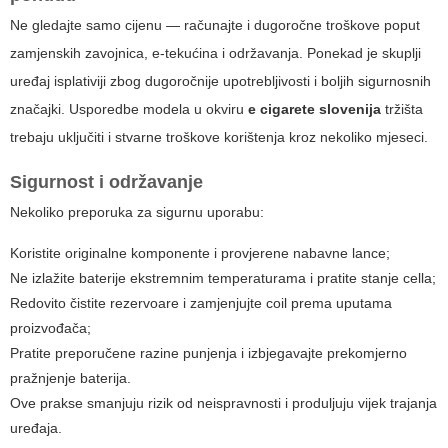
Ne gledajte samo cijenu — računajte i dugoročne troškove poput
zamjenskih zavojnica, e-tekućina i održavanja. Ponekad je skuplji
uređaj isplativiji zbog dugoročnije upotrebljivosti i boljih sigurnosnih
značajki. Usporedbe modela u okviru
e cigarete slovenija
tržišta
trebaju uključiti i stvarne troškove korištenja kroz nekoliko mjeseci.
Sigurnost i održavanje
Nekoliko preporuka za sigurnu uporabu:
Koristite originalne komponente i provjerene nabavne lance;
Ne izlažite baterije ekstremnim temperaturama i pratite stanje cella;
Redovito čistite rezervoare i zamjenjujte coil prema uputama
proizvođača;
Pratite preporučene razine punjenja i izbjegavajte prekomjerno
pražnjenje baterija.
Ove prakse smanjuju rizik od neispravnosti i produljuju vijek trajanja
uređaja.