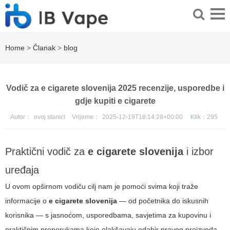
Home
>
Članak
>
blog
Vodič za e cigarete slovenija 2025 recenzije, usporedbe i
gdje kupiti e cigarete
Autor：
ovoj stanici
Vrijeme：
2025-12-19T18:14:28+00:00
Klik：
295
Praktični vodič za
e cigarete slovenija
i izbor
uređaja
U ovom opširnom vodiču cilj nam je pomoći svima koji traže
informacije o
e cigarete slovenija
— od početnika do iskusnih
korisnika — s jasnoćom, usporedbama, savjetima za kupovinu i
praktičnim preporukama koje olakšavaju odabir pravog proizvoda.