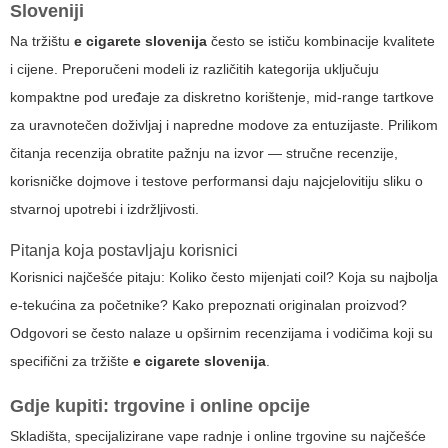
Sloveniji
Na tržištu
e cigarete slovenija
često se ističu kombinacije kvalitete
i cijene. Preporučeni modeli iz različitih kategorija uključuju
kompaktne pod uređaje za diskretno korištenje, mid-range tartkove
za uravnotečen doživljaj i napredne modove za entuzijaste. Prilikom
čitanja recenzija obratite pažnju na izvor — stručne recenzije,
korisničke dojmove i testove performansi daju najcjelovitiju sliku o
stvarnoj upotrebi i izdržljivosti.
Pitanja koja postavljaju korisnici
Korisnici najčešće pitaju: Koliko često mijenjati coil? Koja su najbolja
e-tekućina za početnike? Kako prepoznati originalan proizvod?
Odgovori se često nalaze u opširnim recenzijama i vodičima koji su
specifični za tržište
e cigarete slovenija
.
Gdje kupiti: trgovine i online opcije
Skladišta, specijalizirane vape radnje i online trgovine su najčešće