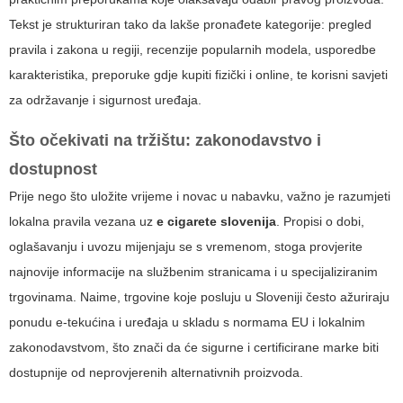
Tekst je strukturiran tako da lakše pronađete kategorije: pregled
pravila i zakona u regiji, recenzije popularnih modela, usporedbe
karakteristika, preporuke gdje kupiti fizički i online, te korisni savjeti
za održavanje i sigurnost uređaja.
Što očekivati na tržištu: zakonodavstvo i
dostupnost
Prije nego što uložite vrijeme i novac u nabavku, važno je razumjeti
lokalna pravila vezana uz
e cigarete slovenija
. Propisi o dobi,
oglašavanju i uvozu mijenjaju se s vremenom, stoga provjerite
najnovije informacije na službenim stranicama i u specijaliziranim
trgovinama. Naime, trgovine koje posluju u Sloveniji često ažuriraju
ponudu e-tekućina i uređaja u skladu s normama EU i lokalnim
zakonodavstvom, što znači da će sigurne i certificirane marke biti
dostupnije od neprovjerenih alternativnih proizvoda.