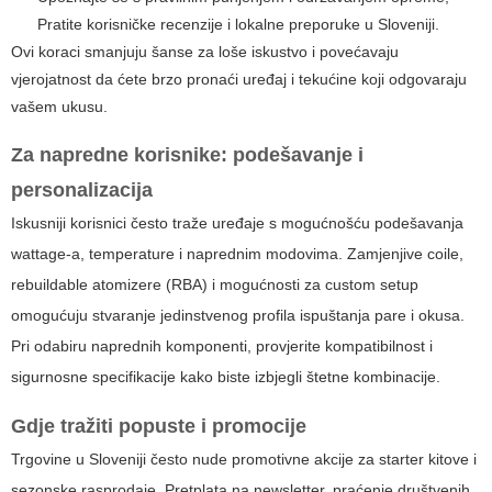
Pratite korisničke recenzije i lokalne preporuke u Sloveniji.
Ovi koraci smanjuju šanse za loše iskustvo i povećavaju
vjerojatnost da ćete brzo pronaći uređaj i tekućine koji odgovaraju
vašem ukusu.
Za napredne korisnike: podešavanje i
personalizacija
Iskusniji korisnici često traže uređaje s mogućnošću podešavanja
wattage-a, temperature i naprednim modovima. Zamjenjive coile,
rebuildable atomizere (RBA) i mogućnosti za custom setup
omogućuju stvaranje jedinstvenog profila ispuštanja pare i okusa.
Pri odabiru naprednih komponenti, provjerite kompatibilnost i
sigurnosne specifikacije kako biste izbjegli štetne kombinacije.
Gdje tražiti popuste i promocije
Trgovine u Sloveniji često nude promotivne akcije za starter kitove i
sezonske rasprodaje. Pretplata na newsletter, praćenje društvenih