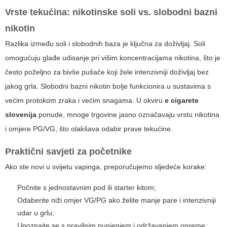
Vrste tekućina: nikotinske soli vs. slobodni bazni
nikotin
Razlika između soli i slobodnih baza je ključna za doživljaj. Soli
omogućuju glađe udisanje pri višim koncentracijama nikotina, što je
često poželjno za bivše pušače koji žele intenzivniji doživljaj bez
jakog grla. Slobodni bazni nikotin bolje funkcionira u sustavima s
većim protokom zraka i većim snagama. U okviru
e cigarete
slovenija
ponude, mnoge trgovine jasno označavaju vrstu nikotina
i omjere PG/VG, što olakšava odabir prave tekućine.
Praktični savjeti za početnike
Ako ste novi u svijetu vapinga, preporučujemo sljedeće korake:
Počnite s jednostavnim pod ili starter kitom;
Odaberite niži omjer VG/PG ako želite manje pare i intenzivniji
udar u grlu;
Upoznajte se s pravilnim punjenjem i održavanjem opreme;