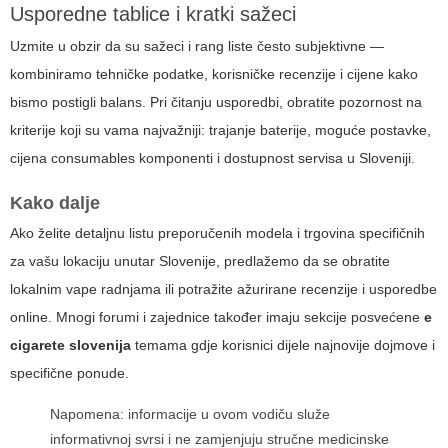
Usporedne tablice i kratki sažeci
Uzmite u obzir da su sažeci i rang liste često subjektivne —
kombiniramo tehničke podatke, korisničke recenzije i cijene kako
bismo postigli balans. Pri čitanju usporedbi, obratite pozornost na
kriterije koji su vama najvažniji: trajanje baterije, moguće postavke,
cijena consumables komponenti i dostupnost servisa u Sloveniji.
Kako dalje
Ako želite detaljnu listu preporučenih modela i trgovina specifičnih
za vašu lokaciju unutar Slovenije, predlažemo da se obratite
lokalnim vape radnjama ili potražite ažurirane recenzije i usporedbe
online. Mnogi forumi i zajednice također imaju sekcije posvećene
e
cigarete slovenija
temama gdje korisnici dijele najnovije dojmove i
specifične ponude.
Napomena: informacije u ovom vodiču služe
informativnoj svrsi i ne zamjenjuju stručne medicinske