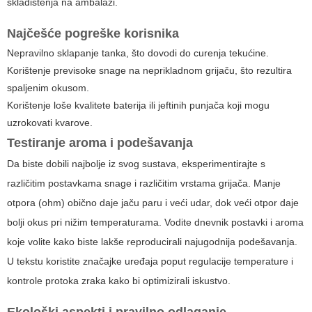
skladištenja na ambalaži.
Najčešće pogreške korisnika
Nepravilno sklapanje tanka, što dovodi do curenja tekućine.
Korištenje previsoke snage na neprikladnom grijaču, što rezultira
spaljenim okusom.
Korištenje loše kvalitete baterija ili jeftinih punjača koji mogu
uzrokovati kvarove.
Testiranje aroma i podešavanja
Da biste dobili najbolje iz svog sustava, eksperimentirajte s
različitim postavkama snage i različitim vrstama grijača. Manje
otpora (ohm) obično daje jaču paru i veći udar, dok veći otpor daje
bolji okus pri nižim temperaturama. Vodite dnevnik postavki i aroma
koje volite kako biste lakše reproducirali najugodnija podešavanja.
U tekstu koristite
značajke uređaja
poput regulacije temperature i
kontrole protoka zraka kako bi optimizirali iskustvo.