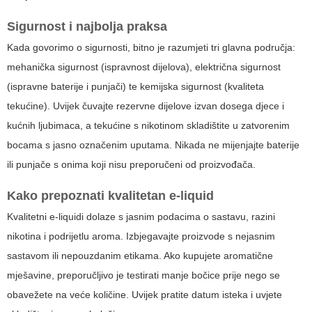
Sigurnost i najbolja praksa
Kada govorimo o sigurnosti, bitno je razumjeti tri glavna područja:
mehanička sigurnost (ispravnost dijelova), električna sigurnost
(ispravne baterije i punjači) te kemijska sigurnost (kvaliteta
tekućine). Uvijek čuvajte rezervne dijelove izvan dosega djece i
kućnih ljubimaca, a tekućine s nikotinom skladištite u zatvorenim
bocama s jasno označenim uputama. Nikada ne mijenjajte baterije
ili punjače s onima koji nisu preporučeni od proizvođača.
Kako prepoznati kvalitetan e-liquid
Kvalitetni e-liquidi dolaze s jasnim podacima o sastavu, razini
nikotina i podrijetlu aroma. Izbjegavajte proizvode s nejasnim
sastavom ili nepouzdanim etikama. Ako kupujete aromatične
mješavine, preporučljivo je testirati manje bočice prije nego se
obavežete na veće količine. Uvijek pratite datum isteka i uvjete