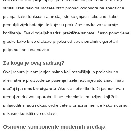
strukturiran tako da možete brzo pronaći odgovore na specifična
pitanja: kako funkcionira uređaj, što su grijači i tekućine, kako
produljiti vijek baterije, te koje su praktične navike za sigurnije
korištenje. Svaki odjeljak sadrži praktične savjete i često ponovljene
greške kako bi se olakšao prijelaz od tradicionalnih cigareta ili
potpuna zamjena navike.
Za koga je ovaj sadržaj?
Ovaj resurs je namijenjen svima koji razmišljaju o prelasku na
alternativne proizvode za pušenje i žele razumjeti što znači imati
uređaj tipa
smok e cigareta
. Ako ste netko tko traži jednostavan
uređaj za dnevnu uporabu ili ste tehnološki entuzijast koji želi
prilagoditi snagu i okus, ovdje ćete pronaći smjernice kako sigurno i
efikasno koristiti ove sustave.
Osnovne komponente modernih uređaja