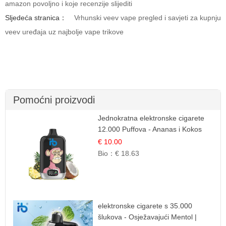
amazon povoljno i koje recenzije slijediti
Sljedeća stranica：
Vrhunski veev vape pregled i savjeti za kupnju
veev uređaja uz najbolje vape trikove
Pomoćni proizvodi
Jednokratna elektronske cigarete
12.000 Puffova - Ananas i Kokos
Sladoled | Tropski Desert
€ 10.00
Bio：
€ 18.63
elektronske cigarete s 35.000
šlukova - Osježavajući Mentol |