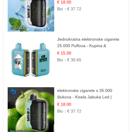
Čista i Svježa Okus
€ 18.00
Bio：
€ 37.72
Jednokratna elektronske cigarete
25.000 Puffova - Kupina &
Borovnica | Šumska Voćna
€ 15.00
Mješavina
Bio：
€ 30.65
elektronske cigarete s 35.000
šlukova - Kisela Jabuka Led |
Osježavajući Kiselo-Slatki Okus
€ 18.00
Bio：
€ 37.72