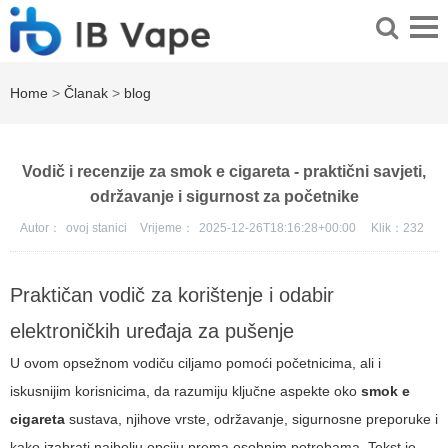
Home
>
Članak
>
blog
Vodič i recenzije za smok e cigareta - praktični savjeti,
održavanje i sigurnost za početnike
Autor：
ovoj stanici
Vrijeme：
2025-12-26T18:16:28+00:00
Klik：
232
Praktičan vodič za korištenje i odabir
elektroničkih uređaja za pušenje
U ovom opsežnom vodiču ciljamo pomoći početnicima, ali i
iskusnijim korisnicima, da razumiju ključne aspekte oko
smok e
cigareta
sustava, njihove vrste, održavanje, sigurnosne preporuke i
kako izabrati najbolju opciju prema osobnim potrebama. Tekst je