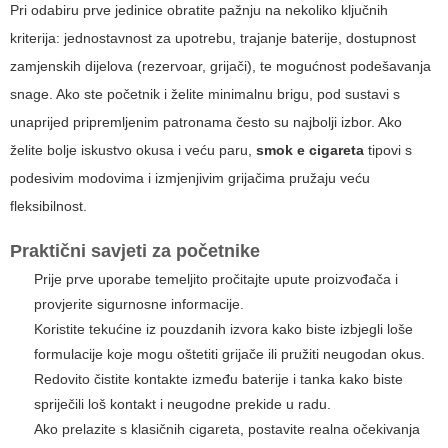
Pri odabiru prve jedinice obratite pažnju na nekoliko ključnih
kriterija: jednostavnost za upotrebu, trajanje baterije, dostupnost
zamjenskih dijelova (rezervoar, grijači), te mogućnost podešavanja
snage. Ako ste početnik i želite minimalnu brigu, pod sustavi s
unaprijed pripremljenim patronama često su najbolji izbor. Ako
želite bolje iskustvo okusa i veću paru,
smok e cigareta
tipovi s
podesivim modovima i izmjenjivim grijačima pružaju veću
fleksibilnost.
Praktični savjeti za početnike
Prije prve uporabe temeljito pročitajte upute proizvođača i
provjerite sigurnosne informacije.
Koristite tekućine iz pouzdanih izvora kako biste izbjegli loše
formulacije koje mogu oštetiti grijače ili pružiti neugodan okus.
Redovito čistite kontakte između baterije i tanka kako biste
spriječili loš kontakt i neugodne prekide u radu.
Ako prelazite s klasičnih cigareta, postavite realna očekivanja