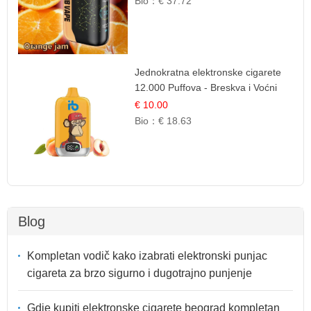
Bio：
€ 37.72
Jednokratna elektronske cigarete
12.000 Puffova - Breskva i Voćni
Sok | Osježavajuća Voćna
€ 10.00
Mješavina
Bio：
€ 18.63
Blog
Kompletan vodič kako izabrati elektronski punjac
cigareta za brzo sigurno i dugotrajno punjenje
Gdje kupiti elektronske cigarete beograd kompletan