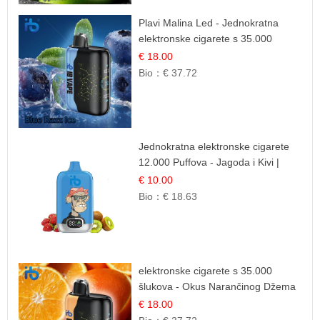
Plavi Malina Led - Jednokratna
elektronske cigarete s 35.000
šlukova | IBVape
€ 18.00
Bio：
€ 37.72
Jednokratna elektronske cigarete
12.000 Puffova - Jagoda i Kivi |
Sočna Voćna Kombinacija
€ 10.00
Bio：
€ 18.63
elektronske cigarete s 35.000
šlukova - Okus Narančinog Džema
| Dugotrajno Iskustvo
€ 18.00