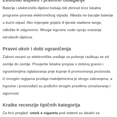
Ekološki aspekti i pravilno odlaganje
Baterije i elektronički dijelovi trebaju biti zbrinuti kroz lokalne
programe povrata elektroničkog otpada. Nikada ne bacajte baterije
u kućni otpad. Ako mijenjate grijače ili tjerate staklene tange,
odložite ih odgovorno. Mnoge trgovine nude opciju vraćanja
istrošenih dijelova.
Pravni okvir i dobi ograničenja
Zakoni vezani uz elektroničke uređaje za pušenje razlikuju se od
zemlje do zemlje. Provjerite lokalne propise o dobnoj granici i
ograničenjima oglašavanja prije kupnje ili promoviranja proizvoda.
U mnogim regijama prodaja maloljetnicima je strogo zabranjena, a
trgovine i proizvođači su podložni strogim pravilima označavanja i
sigurnosti.
Kratke recenzije tipičnih kategorija
Za brzi pregled:
smok e cigareta
pod sistemi su idealni za