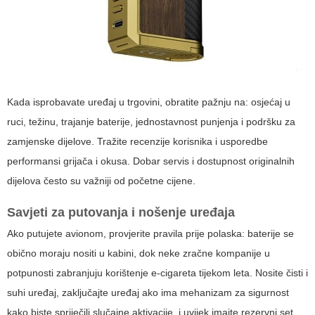
Kada isprobavate uređaj u trgovini, obratite pažnju na: osjećaj u
ruci, težinu, trajanje baterije, jednostavnost punjenja i podršku za
zamjenske dijelove. Tražite recenzije korisnika i usporedbe
performansi grijača i okusa. Dobar servis i dostupnost originalnih
dijelova često su važniji od početne cijene.
Savjeti za putovanja i nošenje uređaja
Ako putujete avionom, provjerite pravila prije polaska: baterije se
obično moraju nositi u kabini, dok neke zračne kompanije u
potpunosti zabranjuju korištenje e-cigareta tijekom leta. Nosite čisti i
suhi uređaj, zaključajte uređaj ako ima mehanizam za sigurnost
kako biste spriječili slučajne aktivacije, i uvijek imajte rezervni set