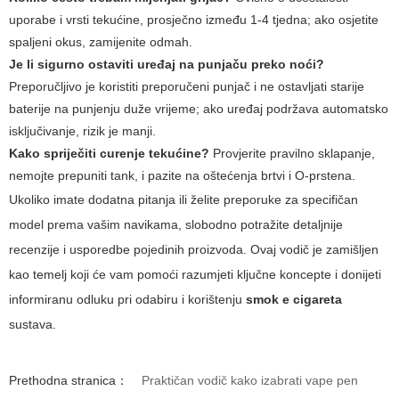
uporabe i vrsti tekućine, prosječno između 1-4 tjedna; ako osjetite
spaljeni okus, zamijenite odmah.
Je li sigurno ostaviti uređaj na punjaču preko noći?
Preporučljivo je koristiti preporučeni punjač i ne ostavljati starije
baterije na punjenju duže vrijeme; ako uređaj podržava automatsko
isključivanje, rizik je manji.
Kako spriječiti curenje tekućine?
Provjerite pravilno sklapanje,
nemojte prepuniti tank, i pazite na oštećenja brtvi i O-prstena.
Ukoliko imate dodatna pitanja ili želite preporuke za specifičan
model prema vašim navikama, slobodno potražite detaljnije
recenzije i usporedbe pojedinih proizvoda. Ovaj vodič je zamišljen
kao temelj koji će vam pomoći razumjeti ključne koncepte i donijeti
informiranu odluku pri odabiru i korištenju
smok e cigareta
sustava.
Prethodna stranica：
Praktičan vodič kako izabrati vape pen