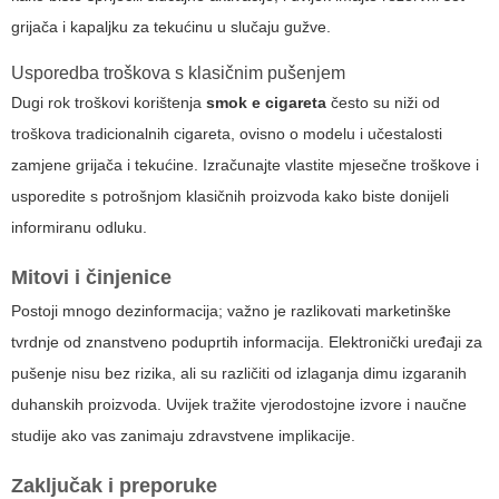
grijača i kapaljku za tekućinu u slučaju gužve.
Usporedba troškova s klasičnim pušenjem
Dugi rok troškovi korištenja
smok e cigareta
često su niži od
troškova tradicionalnih cigareta, ovisno o modelu i učestalosti
zamjene grijača i tekućine. Izračunajte vlastite mjesečne troškove i
usporedite s potrošnjom klasičnih proizvoda kako biste donijeli
informiranu odluku.
Mitovi i činjenice
Postoji mnogo dezinformacija; važno je razlikovati marketinške
tvrdnje od znanstveno poduprtih informacija. Elektronički uređaji za
pušenje nisu bez rizika, ali su različiti od izlaganja dimu izgaranih
duhanskih proizvoda. Uvijek tražite vjerodostojne izvore i naučne
studije ako vas zanimaju zdravstvene implikacije.
Zaključak i preporuke