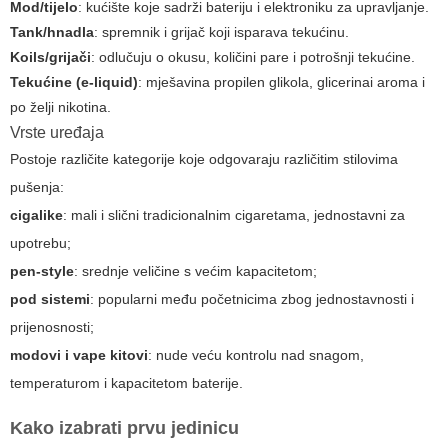
Mod/tijelo
: kućište koje sadrži bateriju i elektroniku za upravljanje.
Tank/hnadla
: spremnik i grijač koji isparava tekućinu.
Koils/grijači
: odlučuju o okusu, količini pare i potrošnji tekućine.
Tekućine (e-liquid)
: mješavina propilen glikola, glicerinai aroma i
po želji nikotina.
Vrste uređaja
Postoje različite kategorije koje odgovaraju različitim stilovima
pušenja:
cigalike
: mali i slični tradicionalnim cigaretama, jednostavni za
upotrebu;
pen-style
: srednje veličine s većim kapacitetom;
pod sistemi
: popularni među početnicima zbog jednostavnosti i
prijenosnosti;
modovi i vape kitovi
: nude veću kontrolu nad snagom,
temperaturom i kapacitetom baterije.
Kako izabrati prvu jedinicu