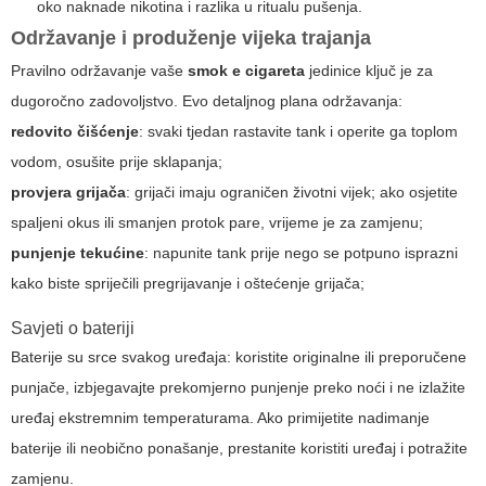
oko naknade nikotina i razlika u ritualu pušenja.
Održavanje i produženje vijeka trajanja
Pravilno održavanje vaše
smok e cigareta
jedinice ključ je za
dugoročno zadovoljstvo. Evo detaljnog plana održavanja:
redovito čišćenje
: svaki tjedan rastavite tank i operite ga toplom
vodom, osušite prije sklapanja;
provjera grijača
: grijači imaju ograničen životni vijek; ako osjetite
spaljeni okus ili smanjen protok pare, vrijeme je za zamjenu;
punjenje tekućine
: napunite tank prije nego se potpuno isprazni
kako biste spriječili pregrijavanje i oštećenje grijača;
Savjeti o bateriji
Baterije su srce svakog uređaja: koristite originalne ili preporučene
punjače, izbjegavajte prekomjerno punjenje preko noći i ne izlažite
uređaj ekstremnim temperaturama. Ako primijetite nadimanje
baterije ili neobično ponašanje, prestanite koristiti uređaj i potražite
zamjenu.