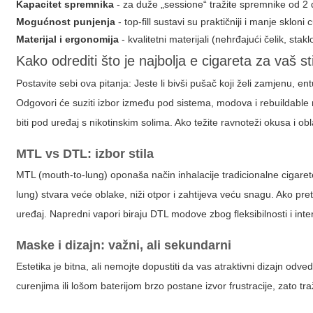
Kapacitet spremnika
- za duže „sessione“ tražite spremnike od 2 do
Mogućnost punjenja
- top-fill sustavi su praktičniji i manje skloni
Materijal i ergonomija
- kvalitetni materijali (nehrđajući čelik, sta
Kako odrediti što je najbolja e cigareta za vaš sti
Postavite sebi ova pitanja: Jeste li bivši pušač koji želi zamjenu, ent
Odgovori će suziti izbor između pod sistema, modova i rebuildable r
biti pod uređaj s nikotinskim solima. Ako težite ravnoteži okusa i 
MTL vs DTL: izbor stila
MTL (mouth-to-lung) oponaša način inhalacije tradicionalne cigarete
lung) stvara veće oblake, niži otpor i zahtijeva veću snagu. Ako pre
uređaj. Napredni vapori biraju DTL modove zbog fleksibilnosti i inten
Maske i dizajn: važni, ali sekundarni
Estetika je bitna, ali nemojte dopustiti da vas atraktivni dizajn odv
curenjima ili lošom baterijom brzo postane izvor frustracije, zato tra