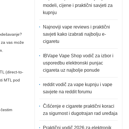
modeli, cijene i praktični savjeti za
kupnju
Najnoviji vape reviews i praktični
savjeti kako izabrati najbolju e-
 podešavanje?
cigaretu
za vas može
n.
IBVape Vape Shop vodič za izbor i
usporedbu elektronski punjac
cigareta uz najbolje ponude
L (direct-to-
esti MTL pod
reddit vodič za vape kupnju i vape
savjete na reddit forumu
Čišćenje e cigarete praktični koraci
s čestim
za sigurnost i dugotrajan rad uređaja
Praktični vodič 2026 za elektronik