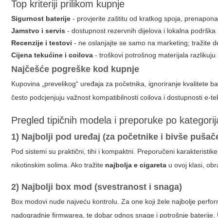
Top kriteriji prilikom kupnje
Sigurnost baterije
- provjerite zaštitu od kratkog spoja, prenapona
Jamstvo i servis
- dostupnost rezervnih dijelova i lokalna podrška
Recenzije i testovi
- ne oslanjajte se samo na marketing; tražite de
Cijena tekućine i coilova
- troškovi potrošnog materijala razlikuj
Najčešće pogreške kod kupnje
Kupovina „prevelikog“ uređaja za početnika, ignoriranje kvalitete ba
često podcjenjuju važnost kompatibilnosti coilova i dostupnosti e-
Pregled tipičnih modela i preporuke po kategori
1) Najbolji pod uređaj (za početnike i bivše pušač
Pod sistemi su praktični, tihi i kompaktni. Preporučeni karakterist
nikotinskim solima. Ako tražite
najbolja e cigareta
u ovoj klasi, ob
2) Najbolji box mod (svestranost i snaga)
Box modovi nude najveću kontrolu. Za one koji žele najbolje perfo
nadogradnje firmwarea, te dobar odnos snage i potrošnje baterije. U