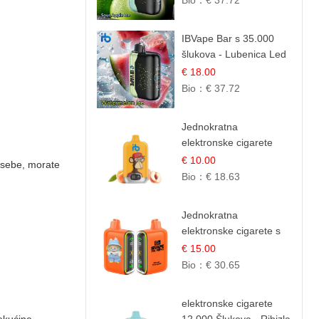
Bio：
€ 37.72
Slatki Okus
IBVape Bar s 35.000
šlukova - Lubenica Led
| Osježavajući Ljetni
€ 18.00
Okus
Bio：
€ 37.72
Jednokratna
elektronske cigarete
12.000 Puffova -
€ 10.00
sebe, morate
Breskva i Voćni Sok |
Bio：
€ 18.63
Osježavajuća Voćna
Mješavina
Jednokratna
elektronske cigarete s
25.000 šlukova - Mango
€ 15.00
& Ananas | Egzotična
Bio：
€ 30.65
Voćna Mješavina
elektronske cigarete