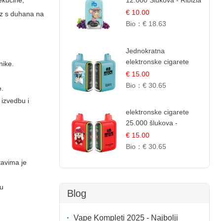
tekućine,
12.000 Šlukova - Ribizla
i Grožđe | Elegantna
€ 10.00
az s duhana na
Voćna Kombinacija
Bio：
€ 18.63
Jednokratna
elektronske cigarete
nike.
25.000 Puffova - Kupina
€ 15.00
& Borovnica | Šumska
Bio：
€ 30.65
e.
Voćna Mješavina
e izvedbu i
elektronske cigarete
25.000 šlukova -
Lubenica Led |
€ 15.00
Osježavajući Ljetni
Bio：
€ 30.65
Okus
tavima je
ju
Blog
Vape Kompleti 2025 - Najbolji