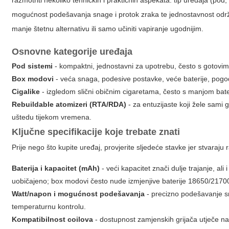
razmotriti nekoliko tehničkih i praktičnih aspekata: tip uređaja (pod, 
mogućnost podešavanja snage i protok zraka te jednostavnost održ
manje štetnu alternativu ili samo učiniti vapiranje ugodnijim.
Osnovne kategorije uređaja
Pod sistemi
- kompaktni, jednostavni za upotrebu, često s gotovim i
Box modovi
- veća snaga, podesive postavke, veće baterije, pogod
Cigalike
- izgledom slični običnim cigaretama, često s manjom bate
Rebuildable atomizeri (RTA/RDA)
- za entuzijaste koji žele sami g
uštedu tijekom vremena.
Ključne specifikacije koje trebate znati
Prije nego što kupite uređaj, provjerite sljedeće stavke jer stvaraju
Baterija i kapacitet (mAh)
- veći kapacitet znači dulje trajanje, a
uobičajeno; box modovi često nude izmjenjive baterije 18650/2170
Watt/napon i mogućnost podešavanja
- precizno podešavanje s
temperaturnu kontrolu.
Kompatibilnost coilova
- dostupnost zamjenskih grijača utječe na