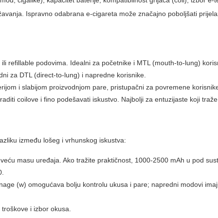
mod, cigalike), kapacitet baterije, kompatibilnost grijača (coil), izbor e-
avanja. Ispravno odabrana e-cigareta može značajno poboljšati prijel
li refillable podovima. Idealni za početnike i MTL (mouth-to-lung) koris
ni za DTL (direct-to-lung) i napredne korisnike.
rijom i slabijom proizvodnjom pare, pristupačni za povremene korisnik
raditi coilove i fino podešavati iskustvo. Najbolji za entuzijaste koji traž
 razliku između lošeg i
vrhunskog
iskustva:
li i veću masu uređaja. Ako tražite praktičnost, 1000-2500 mAh u pod sus
0.
nage (w) omogućava bolju kontrolu ukusa i pare; napredni modovi ima
 troškove i izbor okusa.