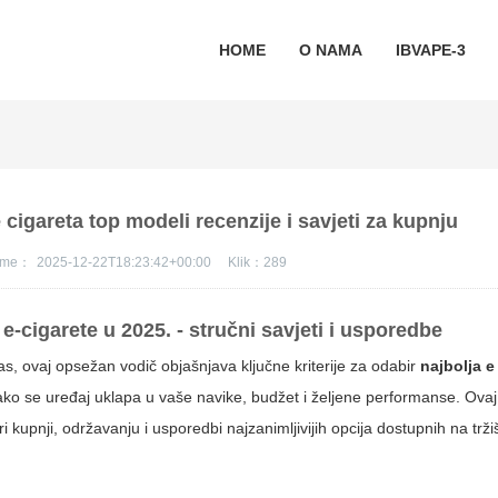
HOME
O NAMA
IBVAPE-3
 cigareta top modeli recenzije i savjeti za kupnju
jeme：
2025-12-22T18:23:42+00:00
Klik：
289
 e-cigarete u 2025. - stručni savjeti i usporedbe
vas, ovaj opsežan vodič objašnjava ključne kriterije za odabir
najbolja e
ko se uređaj uklapa u vaše navike, budžet i željene performanse. Ovaj 
i kupnji, održavanju i usporedbi najzanimljivijih opcija dostupnih na trži