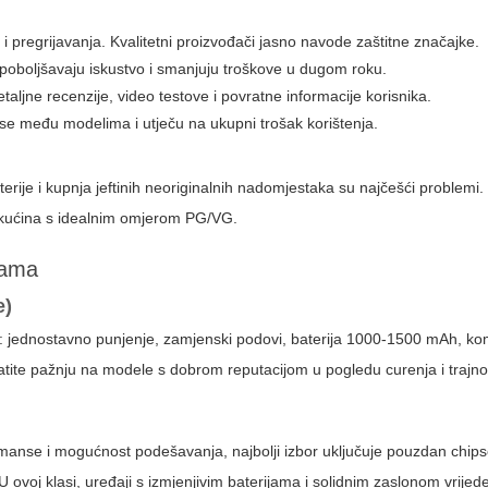
 i pregrijavanja. Kvalitetni proizvođači jasno navode zaštitne značajke.
 poboljšavaju iskustvo i smanjuju troškove u dugom roku.
taljne recenzije, video testove i povratne informacije korisnika.
u se među modelima i utječu na ukupni trošak korištenja.
terije i kupnja jeftinih neoriginalnih nadomjestaka su najčešći problemi.
tekućina s idealnim omjerom PG/VG.
jama
e)
ike: jednostavno punjenje, zamjenski podovi, baterija 1000-1500 mAh, ko
ratite pažnju na modele s dobrom reputacijom u pogledu curenja i trajnos
rmanse i mogućnost podešavanja, najbolji izbor uključuje pouzdan chip
 ovoj klasi, uređaji s izmjenjivim baterijama i solidnim zaslonom vrije