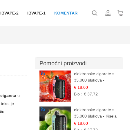
IBVAPE-2
IBVAPE-1
KOMENTARI
Pomoćni proizvodi
elektronske cigarete s
35.000 šlukova -
Jagoda Led | Ohladivši i
€ 18.00
Osježavajući Okus
Bio：
€ 37.72
 cigareta
u
tekst je
elektronske cigarete s
štu.
35.000 šlukova - Kisela
Jabuka Led |
€ 18.00
Osježavajući Kiselo-