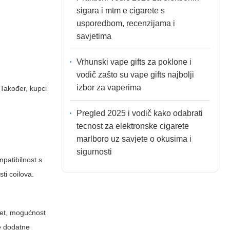
sigara i mtm e cigarete s
usporedbom, recenzijama i
savjetima
Vrhunski vape gifts za poklone i
vodič zašto su vape gifts najbolji
izbor za vaperima
 Također, kupci
Pregled 2025 i vodič kako odabrati
tecnost za elektronske cigarete
marlboro uz savjete o okusima i
sigurnosti
mpatibilnost s
ti coilova.
set, mogućnost
de dodatne