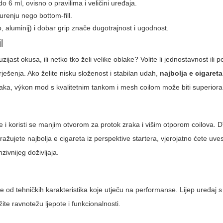
 6 ml, ovisno o pravilima i veličini uređaja.
 curenju nego bottom-fill.
klo, aluminij) i dobar grip znače dugotrajnost i ugodnost.
l
uzijast okusa, ili netko tko želi velike oblake? Volite li jednostavnost ili
ješenja. Ako želite nisku složenost i stabilan udah,
najbolja e cigareta
oblaka, výkon mod s kvalitetnim tankom i mesh coilom može biti superiora
 i koristi se manjim otvorom za protok zraka i višim otporom coilova. DT
tražujete najbolja e cigareta iz perspektive startera, vjerojatno ćete uv
zivnijeg doživljaja.
ede od tehničkih karakteristika koje utječu na performanse. Lijep uređaj 
žite ravnotežu ljepote i funkcionalnosti.