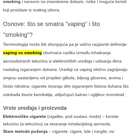
smoking
i naravno na znanstvene dokaze, rizike i moguće koristi
koji proizlaze iz svakog izbora.
Osnove: što se smatra "vaping" i što
"smoking"?
Terminologija može biti zbunjujuća pa je važno razjasniti definicije:
vaping vs smoking
obuhvaća razliku između inhaliranja
aerosoliziranih tekućina iz elektroničkih uređaja i udisanja dima
nastalog izgaranjem duhana. Uređaji za
vaping
obično zagrijavaju
smjesu sastavljenu od propilen glikola, biljnog glicerina, aroma i
često nikotina; cigarete stvaraju dim izgaranjem listova duhana što
oslobađa tisuće kemikalija, uključujući katran i ugljikov monoksid.
Vrste uređaja i proizvoda
Elektroničke cigarete
(cigalike, pod sustavi, mods) – koriste
tekućinu (e-tekućinu) za stvaranje inhalacijskog aerosola.
Stare metode pušenja
– cigarete, cigare, lule i nargile; svi