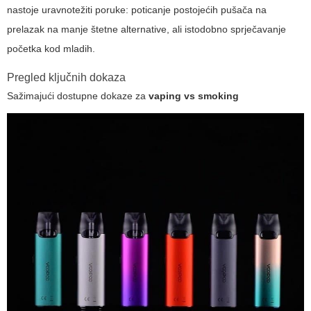
nastoje uravnotežiti poruke: poticanje postojećih pušača na
prelazak na manje štetne alternative, ali istodobno sprječavanje
početka kod mladih.
Pregled ključnih dokaza
Sažimajući dostupne dokaze za
vaping vs smoking