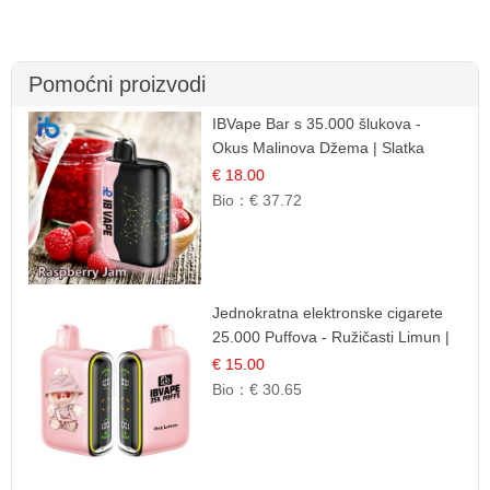
Pomoćni proizvodi
IBVape Bar s 35.000 šlukova -
Okus Malinova Džema | Slatka
Voćna Aroma
€ 18.00
Bio：
€ 37.72
Jednokratna elektronske cigarete
25.000 Puffova - Ružičasti Limun |
Osježavajuća Citrusna Aroma
€ 15.00
Bio：
€ 30.65