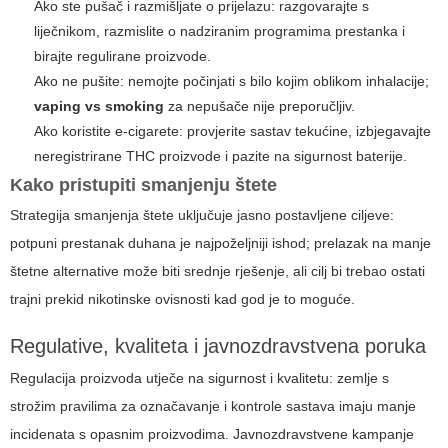
Ako ste pušač i razmišljate o prijelazu: razgovarajte s
liječnikom, razmislite o nadziranim programima prestanka i
birajte regulirane proizvode.
Ako ne pušite: nemojte počinjati s bilo kojim oblikom inhalacije;
vaping vs smoking
za nepušače nije preporučljiv.
Ako koristite e-cigarete: provjerite sastav tekućine, izbjegavajte
neregistrirane THC proizvode i pazite na sigurnost baterije.
Kako pristupiti smanjenju štete
Strategija smanjenja štete uključuje jasno postavljene ciljeve:
potpuni prestanak duhana je najpoželjniji ishod; prelazak na manje
štetne alternative može biti srednje rješenje, ali cilj bi trebao ostati
trajni prekid nikotinske ovisnosti kad god je to moguće.
Regulative, kvaliteta i javnozdravstvena poruka
Regulacija proizvoda utječe na sigurnost i kvalitetu: zemlje s
strožim pravilima za označavanje i kontrole sastava imaju manje
incidenata s opasnim proizvodima. Javnozdravstvene kampanje