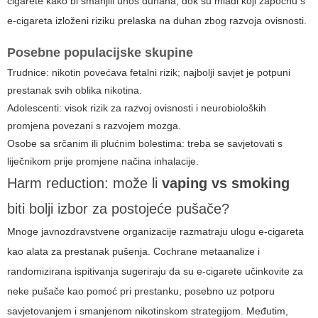
cigarete kako bi smanjili unos duhana, dok su mladi koji započnu s
e-cigareta izloženi riziku prelaska na duhan zbog razvoja ovisnosti.
Posebne populacijske skupine
Trudnice: nikotin povećava fetalni rizik; najbolji savjet je potpuni
prestanak svih oblika nikotina.
Adolescenti: visok rizik za razvoj ovisnosti i neurobioloških
promjena povezani s razvojem mozga.
Osobe sa srčanim ili plućnim bolestima: treba se savjetovati s
liječnikom prije promjene načina inhalacije.
Harm reduction: može li
vaping vs smoking
biti bolji izbor za postojeće pušače?
Mnoge javnozdravstvene organizacije razmatraju ulogu e-cigareta
kao alata za prestanak pušenja. Cochrane metaanalize i
randomizirana ispitivanja sugeriraju da su e-cigarete učinkovite za
neke pušače kao pomoć pri prestanku, posebno uz potporu
savjetovanjem i smanjenom nikotinskom strategijom. Međutim,