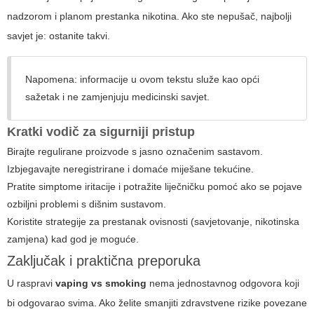
nadzorom i planom prestanka nikotina. Ako ste nepušač, najbolji
savjet je: ostanite takvi.
Napomena: informacije u ovom tekstu služe kao opći
sažetak i ne zamjenjuju medicinski savjet.
Kratki vodič za sigurniji pristup
Birajte regulirane proizvode s jasno označenim sastavom.
Izbjegavajte neregistrirane i domaće miješane tekućine.
Pratite simptome iritacije i potražite liječničku pomoć ako se pojave
ozbiljni problemi s dišnim sustavom.
Koristite strategije za prestanak ovisnosti (savjetovanje, nikotinska
zamjena) kad god je moguće.
Zaključak i praktična preporuka
U raspravi
vaping vs smoking
nema jednostavnog odgovora koji
bi odgovarao svima. Ako želite smanjiti zdravstvene rizike povezane