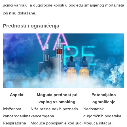
učinci variraju, a dugoročne koristi u pogledu smanjenog mortaliteta
još nisu dokazane.
Prednosti i ograničenja
Aspekt
Moguća prednost pri
Potencijalno
vaping vs smoking
ograničenje
Izloženost
Niže razine nekih poznatih
Nedostatak
kancerogenima
kancerogena
dugoročnih podataka
Respiratorna
Moguće poboljšanje kod ljudi
Moguća iritacija i