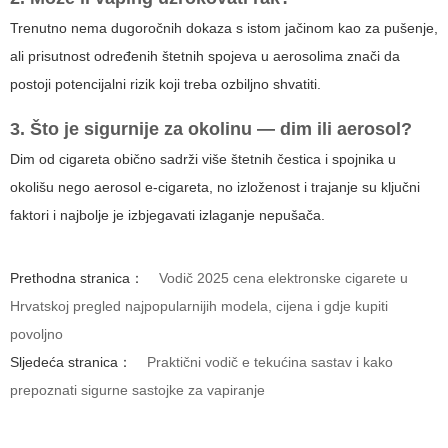
Trenutno nema dugoročnih dokaza s istom jačinom kao za pušenje,
ali prisutnost određenih štetnih spojeva u aerosolima znači da
postoji potencijalni rizik koji treba ozbiljno shvatiti.
3. Što je sigurnije za okolinu — dim ili aerosol?
Dim od cigareta obično sadrži više štetnih čestica i spojnika u
okolišu nego aerosol e-cigareta, no izloženost i trajanje su ključni
faktori i najbolje je izbjegavati izlaganje nepušača.
Prethodna stranica：
Vodič 2025 cena elektronske cigarete u
Hrvatskoj pregled najpopularnijih modela, cijena i gdje kupiti
povoljno
Sljedeća stranica：
Praktični vodič e tekućina sastav i kako
prepoznati sigurne sastojke za vapiranje