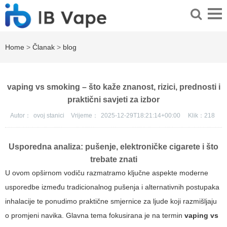
Home
>
Članak
>
blog
vaping vs smoking – što kaže znanost, rizici, prednosti i
praktični savjeti za izbor
Autor：
ovoj stanici
Vrijeme：
2025-12-29T18:21:14+00:00
Klik：
218
Usporedna analiza: pušenje, elektroničke cigarete i što
trebate znati
U ovom opširnom vodiču razmatramo ključne aspekte moderne
usporedbe između tradicionalnog pušenja i alternativnih postupaka
inhalacije te ponudimo praktične smjernice za ljude koji razmišljaju
o promjeni navika. Glavna tema fokusirana je na termin
vaping vs