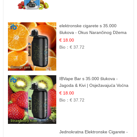
elektronske cigarete s 35.000
šlukova - Okus Narančinog Džema
| Dugotrajno Iskustvo
€ 18.00
Bio：
€ 37.72
IBVape Bar s 35.000 šlukova -
Jagoda & Kivi | Osježavajuća Voćna
Mješavina
€ 18.00
Bio：
€ 37.72
Jednokratna Elektronske Cigarete -