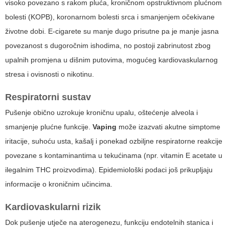
visoko povezano s rakom pluća, kroničnom opstruktivnom plućnom
bolesti (KOPB), koronarnom bolesti srca i smanjenjem očekivane
životne dobi. E-cigarete su manje dugo prisutne pa je manje jasna
povezanost s dugoročnim ishodima, no postoji zabrinutost zbog
upalnih promjena u dišnim putovima, mogućeg kardiovaskularnog
stresa i ovisnosti o nikotinu.
Respiratorni sustav
Pušenje obično uzrokuje kroničnu upalu, oštećenje alveola i
smanjenje plućne funkcije.
Vaping
može izazvati akutne simptome
iritacije, suhoću usta, kašalj i ponekad ozbiljne respiratorne reakcije
povezane s kontaminantima u tekućinama (npr. vitamin E acetate u
ilegalnim THC proizvodima). Epidemiološki podaci još prikupljaju
informacije o kroničnim učincima.
Kardiovaskularni rizik
Dok pušenje utječe na aterogenezu, funkciju endotelnih stanica i