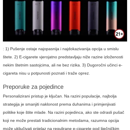
: 1) Pušenje ostaje najopasnija i najdokazivanija opcija u smislu
štete. 2) E-cigarete vjerojatno predstavljaju niže razine izloženosti
nekim štetnim sastojcima, ali ne bez rizika. 3) Dugoročni učinci e-
cigareta nisu u potpunosti poznati i traže oprez.
Preporuke za pojedince
Personalizirani pristup je ključan. Na razini populacije, najbolja
strategija je smanjiti naklonost prema duhanima i primjenjivati
politike koje štite mlade. Na razini pojedinca, ako ste odrasli pušač
koji ne može prestati tradicionalnim metodama, razumna opcija
može uključivati prijelaz na regulirane e-cigarete pod liječničkim