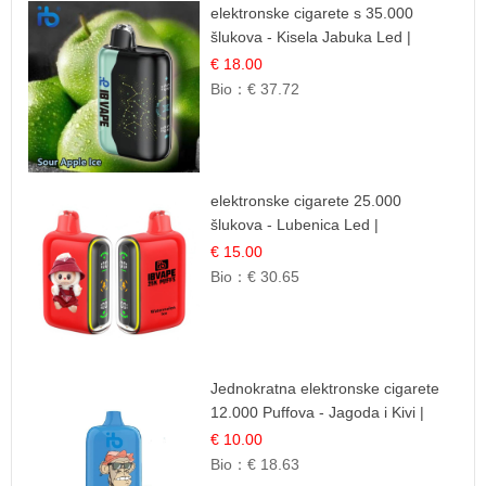
elektronske cigarete s 35.000
šlukova - Kisela Jabuka Led |
Osježavajući Kiselo-Slatki Okus
€ 18.00
Bio：
€ 37.72
elektronske cigarete 25.000
šlukova - Lubenica Led |
Osježavajući Ljetni Okus
€ 15.00
Bio：
€ 30.65
Jednokratna elektronske cigarete
12.000 Puffova - Jagoda i Kivi |
Sočna Voćna Kombinacija
€ 10.00
Bio：
€ 18.63