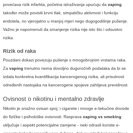
povećava rizik infarkta, početna istraživanja upućuju da
vaping
također može povisiti krvni tlak, simpatičku aktivnost i funkciju
endotela, no vjerojatno u manjoj mjeri nego dugogodišnje pušenje.
Važno je napomenuti da smanjenje rizika nije isto što i odsustvo
rizika.
Rizik od raka
Pouzdani dokazi povezuju pušenje s mnogobrojnim vrstama raka.
Za
vaping
trenutno nema dovoljno dugoročnih podataka da bi se
izdala konkretna kvantifikacija kancerogenog rizika, ali prisutnost
određenih nastojaka na kancerogene spojeve zahtijeva previdnost.
Ovisnost o nikotinu i mentalno zdravlje
Nikotin je snažno ovisan spoj; i cigarete i mnoge e-tekućine dovode
do fizičke i psihološke ovisnosti. Rasprava
vaping vs smoking
uključuje i aspekt potencijalne zamjene - neki odrasli koriste e-