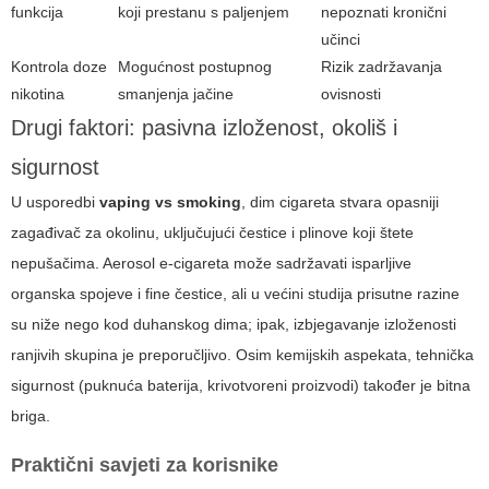
funkcija
koji prestanu s paljenjem
nepoznati kronični
učinci
Kontrola doze
Mogućnost postupnog
Rizik zadržavanja
nikotina
smanjenja jačine
ovisnosti
Drugi faktori: pasivna izloženost, okoliš i
sigurnost
U usporedbi
vaping vs smoking
, dim cigareta stvara opasniji
zagađivač za okolinu, uključujući čestice i plinove koji štete
nepušačima. Aerosol e-cigareta može sadržavati isparljive
organska spojeve i fine čestice, ali u većini studija prisutne razine
su niže nego kod duhanskog dima; ipak, izbjegavanje izloženosti
ranjivih skupina je preporučljivo. Osim kemijskih aspekata, tehnička
sigurnost (puknuća baterija, krivotvoreni proizvodi) također je bitna
briga.
Praktični savjeti za korisnike