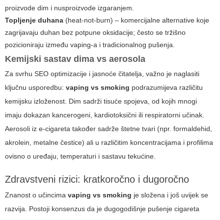
proizvode dim i nusproizvode izgaranjem.
Topljenje duhana
(heat-not-burn) – komercijalne alternative koje
zagrijavaju duhan bez potpune oksidacije; često se tržišno
pozicioniraju između
vaping
-a i tradicionalnog pušenja.
Kemijski sastav dima vs aerosola
Za svrhu SEO optimizacije i jasnoće čitatelja, važno je naglasiti
ključnu usporedbu:
vaping vs smoking
podrazumijeva različitu
kemijsku izloženost. Dim sadrži tisuće spojeva, od kojih mnogi
imaju dokazan kancerogeni, kardiotoksični ili respiratorni učinak.
Aerosoli iz e-cigareta također sadrže štetne tvari (npr. formaldehid,
akrolein, metalne čestice) ali u različitim koncentracijama i profilima
ovisno o uređaju, temperaturi i sastavu tekućine.
Zdravstveni rizici: kratkoročno i dugoročno
Znanost o učincima
vaping vs smoking
je složena i još uvijek se
razvija. Postoji konsenzus da je dugogodišnje pušenje cigareta