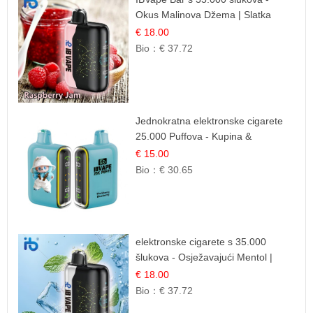
Okus Malinova Džema | Slatka
Voćna Aroma
€ 18.00
Bio：
€ 37.72
Jednokratna elektronske cigarete
25.000 Puffova - Kupina &
Borovnica | Šumska Voćna
€ 15.00
Mješavina
Bio：
€ 30.65
elektronske cigarete s 35.000
šlukova - Osježavajući Mentol |
Čista i Svježa Okus
€ 18.00
Bio：
€ 37.72