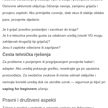
Osnovne aktivnosti uključuju čišćenje navoja, zamjenu grijača i
provjeru zaptivki. Ako primijetite curenje, slab okus ili slabije oblake
pare, provjerite sljedeće:
Je li grijač pravilno postavljen i zarotiran do kraja?
Je li e-tekućina previše gusta za odabrani uređaj (visoki VG mogu
zahtijevati drugačiji tip grijača)?
Jesu li zaptivke oštećene ili zaprljane?
Česta tehnička rješenja
Za probleme s punjenjem ili pregrijavanjem provjerite kabel i
adapter. Ako uređaj pokazuje grešku, resetirajte ga po uputama
proizvođača. Za neobične zvukove ili mirise odmah isključite i
nemojte koristiti uređaj dok ne utvrdite uzrok — sigurnost je ključ pri
vaping for beginners
učenju.
Pravni i društveni aspekti
Zakoni o prodaji i upotrebi e-cigareta variraju po državama i