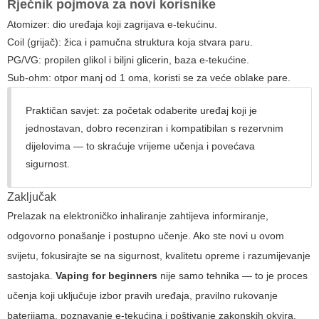
Rječnik pojmova za novi korisnike
Atomizer: dio uređaja koji zagrijava e-tekućinu.
Coil (grijač): žica i pamučna struktura koja stvara paru.
PG/VG: propilen glikol i biljni glicerin, baza e-tekućine.
Sub-ohm: otpor manj od 1 oma, koristi se za veće oblake pare.
Praktičan savjet: za početak odaberite uređaj koji je
jednostavan, dobro recenziran i kompatibilan s rezervnim
dijelovima — to skraćuje vrijeme učenja i povećava
sigurnost.
Zaključak
Prelazak na elektroničko inhaliranje zahtijeva informiranje,
odgovorno ponašanje i postupno učenje. Ako ste novi u ovom
svijetu, fokusirajte se na sigurnost, kvalitetu opreme i razumijevanje
sastojaka.
Vaping for beginners
nije samo tehnika — to je proces
učenja koji uključuje izbor pravih uređaja, pravilno rukovanje
baterijama, poznavanje e-tekućina i poštivanje zakonskih okvira.