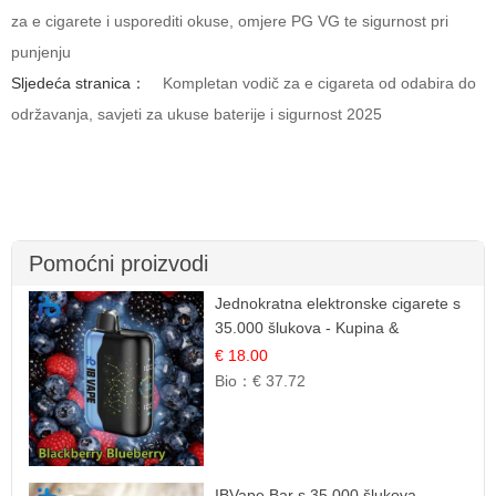
za e cigarete i usporediti okuse, omjere PG VG te sigurnost pri
punjenju
Sljedeća stranica：
Kompletan vodič za e cigareta od odabira do
održavanja, savjeti za ukuse baterije i sigurnost 2025
Pomoćni proizvodi
Jednokratna elektronske cigarete s
35.000 šlukova - Kupina &
Borovnica | Intenzivna Mješavina
€ 18.00
Šumskog Voća
Bio：
€ 37.72
IBVape Bar s 35.000 šlukova -