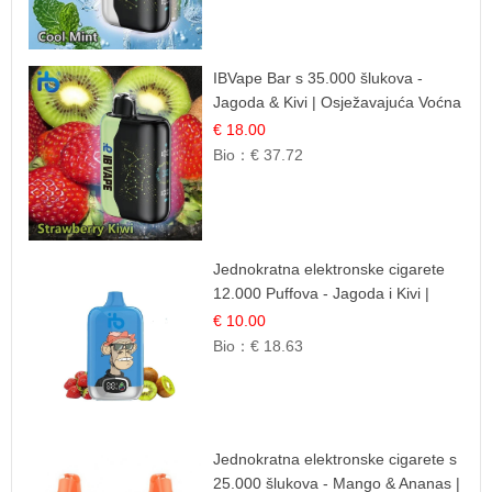
IBVape Bar s 35.000 šlukova -
Jagoda & Kivi | Osježavajuća Voćna
Mješavina
€ 18.00
Bio：
€ 37.72
Jednokratna elektronske cigarete
12.000 Puffova - Jagoda i Kivi |
Sočna Voćna Kombinacija
€ 10.00
Bio：
€ 18.63
Jednokratna elektronske cigarete s
25.000 šlukova - Mango & Ananas |