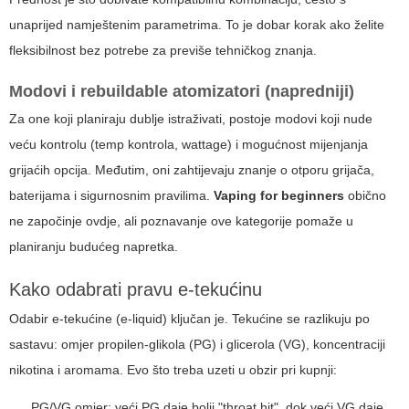
unaprijed namještenim parametrima. To je dobar korak ako želite
fleksibilnost bez potrebe za previše tehničkog znanja.
Modovi i rebuildable atomizatori (napredniji)
Za one koji planiraju dublje istraživati, postoje modovi koji nude
veću kontrolu (temp kontrola, wattage) i mogućnost mijenjanja
grijaćih opcija. Međutim, oni zahtijevaju znanje o otporu grijača,
baterijama i sigurnosnim pravilima.
Vaping for beginners
obično
ne započinje ovdje, ali poznavanje ove kategorije pomaže u
planiranju budućeg napretka.
Kako odabrati pravu e-tekućinu
Odabir e-tekućine (e-liquid) ključan je. Tekućine se razlikuju po
sastavu: omjer propilen-glikola (PG) i glicerola (VG), koncentraciji
nikotina i aromama. Evo što treba uzeti u obzir pri kupnji:
PG/VG omjer: veći PG daje bolji "throat hit", dok veći VG daje