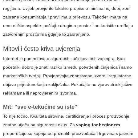
regijama. Uvijek provjerite lokalne propise o minimalnoj dobi, zoni
zabrane konzumiranja i pravilima u prijevozu. Također imajte na
umu etičke aspekte: poštujte drugima prostor i ne koristite uređaj u
zatvorenim prostorima gdje je to zabranjeno.
Mitovi i često kriva uvjerenja
Internet je pun mitova o sigurnosti i učinkovitosti vaping-a. Kao
početnik, dobro je znati razliku između potvrđenih činjenica i samo
marketinških tvrdnji. Provjeravajte znanstvene izvore i regulatorne
objave prije donošenja zaključaka. Pokušajte ne vjerovati isključivo
reklamama ili neprovjerenim izvorima.
Mit: "sve e-tekućine su iste"
To nije točno. Kvaliteta sirovina, certificiranje i proces proizvodnje
znatno utječu na sigurnost i okus. Za
vaping for beginners
preporučuje se kupnja od priznatih proizvođača i trgovina s jasnom