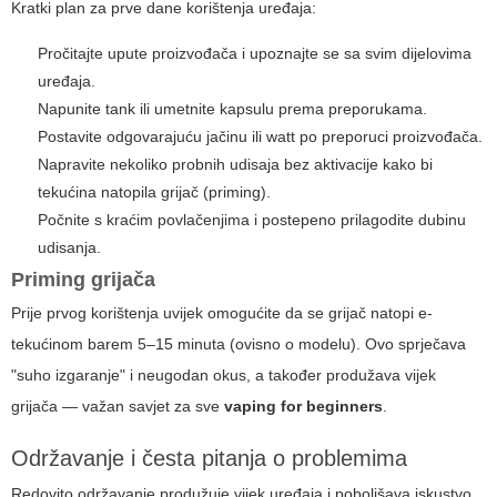
Kratki plan za prve dane korištenja uređaja:
Pročitajte upute proizvođača i upoznajte se sa svim dijelovima
uređaja.
Napunite tank ili umetnite kapsulu prema preporukama.
Postavite odgovarajuću jačinu ili watt po preporuci proizvođača.
Napravite nekoliko probnih udisaja bez aktivacije kako bi
tekućina natopila grijač (priming).
Počnite s kraćim povlačenjima i postepeno prilagodite dubinu
udisanja.
Priming grijača
Prije prvog korištenja uvijek omogućite da se grijač natopi e-
tekućinom barem 5–15 minuta (ovisno o modelu). Ovo sprječava
"suho izgaranje" i neugodan okus, a također produžava vijek
grijača — važan savjet za sve
vaping for beginners
.
Održavanje i česta pitanja o problemima
Redovito održavanje produžuje vijek uređaja i poboljšava iskustvo.