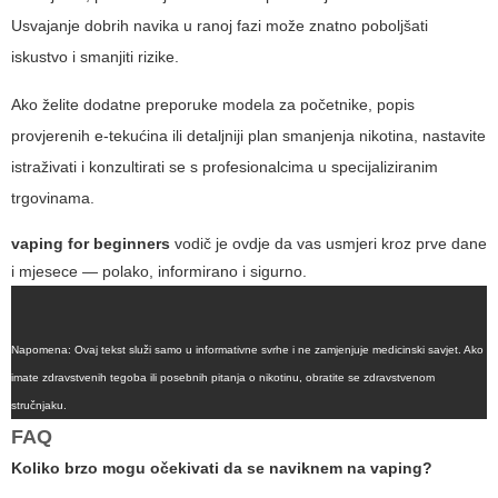
Usvajanje dobrih navika u ranoj fazi može znatno poboljšati
iskustvo i smanjiti rizike.
Ako želite dodatne preporuke modela za početnike, popis
provjerenih e-tekućina ili detaljniji plan smanjenja nikotina, nastavite
istraživati i konzultirati se s profesionalcima u specijaliziranim
trgovinama.
vaping for beginners
vodič je ovdje da vas usmjeri kroz prve dane
i mjesece — polako, informirano i sigurno.
Napomena: Ovaj tekst služi samo u informativne svrhe i ne zamjenjuje medicinski savjet. Ako
imate zdravstvenih tegoba ili posebnih pitanja o nikotinu, obratite se zdravstvenom
stručnjaku.
FAQ
Koliko brzo mogu očekivati da se naviknem na vaping?