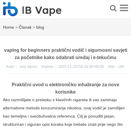
Home
>
Članak
>
blog
vaping for beginners praktični vodič i sigurnosni savjeti
za početnike kako odabrati uređaj i e-tekućinu
Autor：
ovoj stanici
Vrijeme：
2025-12-25T18:18:35+00:00
Klik：
195
Praktični uvod u elektroničko inhaliranje za nove
korisnike
Ako razmišljate o prelasku s klasičnih cigareta ili vas zanimaju
alternativne metode konzumiranja nikotina, ovaj vodič je zamišljen
kao temeljna i sveobuhvatna referenca. Cilj je ponuditi jasan,
strukturiran i siguran opis koraka koje trebate znati prije nego što