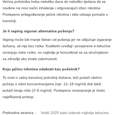
Većina početnika treba nekoliko dana do nekoliko tjedana da se
navikne na novi način inhalacije i odgovarajući izbor nikotina.
Postepeno prilagođavanje jačine nikotina i stila udisaja pomaže u
tranziciji.
Je li vaping siguran alternativa pušenju?
Vaping može biti manje štetan od pušenja jer ne uključuje izgaranje
duhana, ali nije bez rizika. Kvalitetni uređaji i provjerene e-tekućine
smanjuju neke rizike, no najbolje je konzultirati se sa stručnjakom
za zdravlje ako imate zabrinutosti.
Koju jačinu nikotina odabrati kao početnik?
To ovisi o vašoj trenutnoj potrošnji duhana; teži pušači obično
počinju s višim koncentracijama (npr. 12–18 mg/ml) dok lakši
pušači biraju niže (3–6 mg/ml). Postepeno smanjivanje je često
najefikasniji pristup.
Prethodna stranica：
Vodič 2025 kako izabrati najbolja tekucina