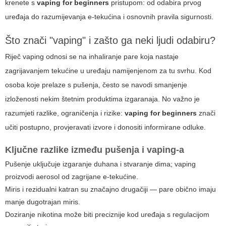
krenete s
vaping for beginners
pristupom: od odabira prvog
uređaja do razumijevanja e-tekućina i osnovnih pravila sigurnosti.
Što znači "vaping" i zašto ga neki ljudi odabiru?
Riječ
vaping
odnosi se na inhaliranje pare koja nastaje
zagrijavanjem tekućine u uređaju namijenjenom za tu svrhu. Kod
osoba koje prelaze s pušenja, često se navodi smanjenje
izloženosti nekim štetnim produktima izgaranaja. No važno je
razumjeti razlike, ograničenja i rizike:
vaping for beginners
znači
učiti postupno, provjeravati izvore i donositi informirane odluke.
Ključne razlike između pušenja i vaping-a
Pušenje uključuje izgaranje duhana i stvaranje dima; vaping
proizvodi aerosol od zagrijane e-tekućine.
Miris i rezidualni katran su značajno drugačiji — pare obično imaju
manje dugotrajan miris.
Doziranje nikotina može biti preciznije kod uređaja s regulacijom