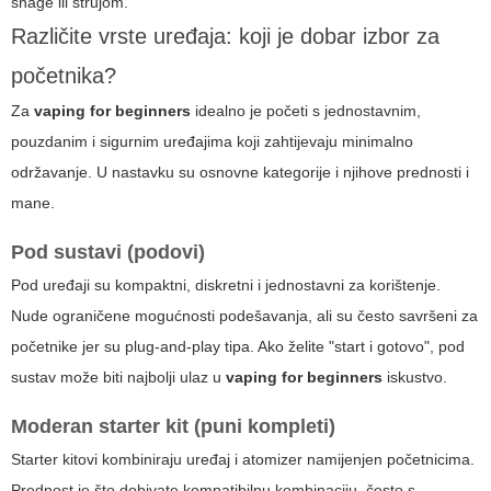
snage ili strujom.
Različite vrste uređaja: koji je dobar izbor za
početnika?
Za
vaping for beginners
idealno je početi s jednostavnim,
pouzdanim i sigurnim uređajima koji zahtijevaju minimalno
održavanje. U nastavku su osnovne kategorije i njihove prednosti i
mane.
Pod sustavi (podovi)
Pod uređaji su kompaktni, diskretni i jednostavni za korištenje.
Nude ograničene mogućnosti podešavanja, ali su često savršeni za
početnike jer su plug-and-play tipa. Ako želite "start i gotovo", pod
sustav može biti najbolji ulaz u
vaping for beginners
iskustvo.
Moderan starter kit (puni kompleti)
Starter kitovi kombiniraju uređaj i atomizer namijenjen početnicima.
Prednost je što dobivate kompatibilnu kombinaciju, često s