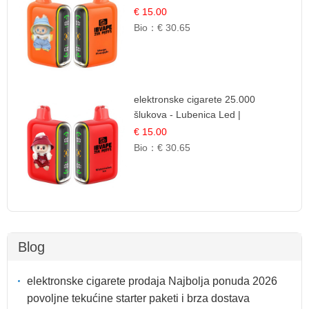
Egzotična Voćna Mješavina
€ 15.00
Bio：
€ 30.65
elektronske cigarete 25.000
šlukova - Lubenica Led |
Osježavajući Ljetni Okus
€ 15.00
Bio：
€ 30.65
Blog
elektronske cigarete prodaja Najbolja ponuda 2026
povoljne tekućine starter paketi i brza dostava