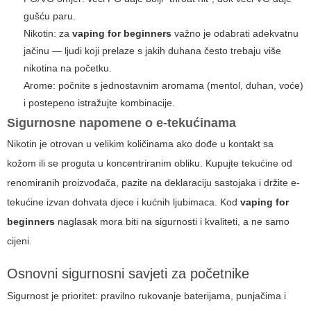
gušću paru.
Nikotin: za
vaping for beginners
važno je odabrati adekvatnu
jačinu — ljudi koji prelaze s jakih duhana često trebaju više
nikotina na početku.
Arome: počnite s jednostavnim aromama (mentol, duhan, voće)
i postepeno istražujte kombinacije.
Sigurnosne napomene o e-tekućinama
Nikotin je otrovan u velikim količinama ako dođe u kontakt sa
kožom ili se proguta u koncentriranim obliku. Kupujte tekućine od
renomiranih proizvođača, pazite na deklaraciju sastojaka i držite e-
tekućine izvan dohvata djece i kućnih ljubimaca. Kod
vaping for
beginners
naglasak mora biti na sigurnosti i kvaliteti, a ne samo
cijeni.
Osnovni sigurnosni savjeti za početnike
Sigurnost je prioritet: pravilno rukovanje baterijama, punjačima i