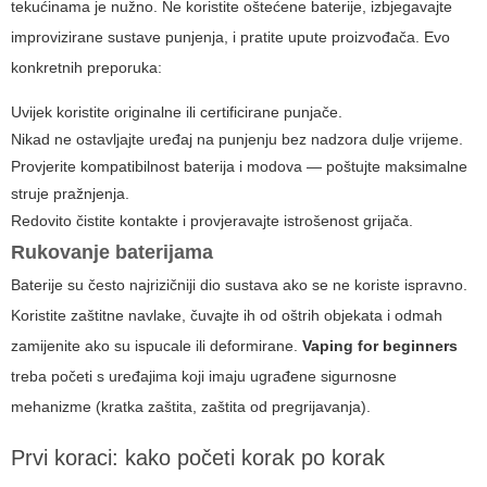
tekućinama je nužno. Ne koristite oštećene baterije, izbjegavajte
improvizirane sustave punjenja, i pratite upute proizvođača. Evo
konkretnih preporuka:
Uvijek koristite originalne ili certificirane punjače.
Nikad ne ostavljajte uređaj na punjenju bez nadzora dulje vrijeme.
Provjerite kompatibilnost baterija i modova — poštujte maksimalne
struje pražnjenja.
Redovito čistite kontakte i provjeravajte istrošenost grijača.
Rukovanje baterijama
Baterije su često najrizičniji dio sustava ako se ne koriste ispravno.
Koristite zaštitne navlake, čuvajte ih od oštrih objekata i odmah
zamijenite ako su ispucale ili deformirane.
Vaping for beginners
treba početi s uređajima koji imaju ugrađene sigurnosne
mehanizme (kratka zaštita, zaštita od pregrijavanja).
Prvi koraci: kako početi korak po korak