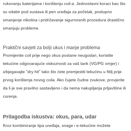
rukovanju baterijama i korištenju coil-a. Jednostavni koraci kao što
su odabir pod sustava ili pen uređaja za početak, postupno
smanjenje nikotina i pridržavanje sigurnosnih procedura drastično
smanjuju probleme.
Praktični savjeti za bolji ukus i manje problema
Promijenite coil prije nego okus postane neugodan, koristite
tekućine odgovarajuće viskoznosti za vaš tank (VG/PG omjer) i
izbjegavajte "dry hit" tako što ćete premjestiti tekućinu u fitilj prije
prvog korištenja novog coila. Ako čujete čudne zvukove, provjerite
da li je sve pravilno sastavljeno i da nema nakupljanja prljavštine ili
curenja.
Prilagodba iskustva: okus, para, udar
Kroz kombiniranje tipa uređaja, snage i e-tekućine možete