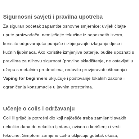
Sigurnosni savjeti i pravilna upotreba
Za siguran početak zapamtite osnovne smjernice: uvijek čitajte
upute proizvođača, nemiješajte tekućine iz nepoznatih izvora,
koristite odgovarajuće punjače i izbjegavajte izlaganje djece i
kućnih ljubimaca. Ako koristite izmjenjive baterije, budite upoznati s
pravilima za njihovu sigurnost (pravilno skladištenje, ne ostavljati u
džepu s metalnim predmetima, redovito provjeravati oštećenja).
Vaping for beginners
uključuje i poštovanje lokalnih zakona i
ograničenja konzumacije u javnim prostorima.
Učenje o coils i održavanju
Coil ili grijač je potrošni dio koji najčešće treba zamijeniti svakih
nekoliko dana do nekoliko tjedana, ovisno o korištenju i vrsti
tekućine. Simptomi zamjene coil-a uključuju gubitak okusa,