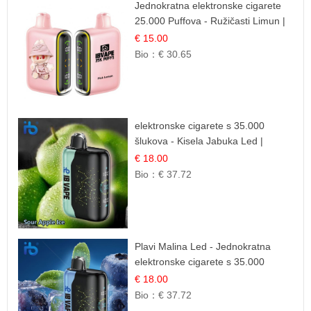
Jednokratna elektronske cigarete
25.000 Puffova - Ružičasti Limun |
Osježavajuća Citrusna Aroma
€ 15.00
Bio：
€ 30.65
elektronske cigarete s 35.000
šlukova - Kisela Jabuka Led |
Osježavajući Kiselo-Slatki Okus
€ 18.00
Bio：
€ 37.72
Plavi Malina Led - Jednokratna
elektronske cigarete s 35.000
šlukova | IBVape
€ 18.00
Bio：
€ 37.72