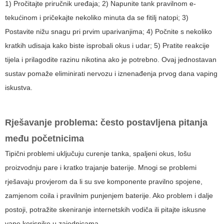
1) Pročitajte priručnik uređaja; 2) Napunite tank pravilnom e-
tekućinom i pričekajte nekoliko minuta da se fitilj natopi; 3)
Postavite nižu snagu pri prvim uparivanjima; 4) Počnite s nekoliko
kratkih udisaja kako biste isprobali okus i udar; 5) Pratite reakcije
tijela i prilagodite razinu nikotina ako je potrebno. Ovaj jednostavan
sustav pomaže eliminirati nervozu i iznenađenja prvog dana vaping
iskustva.
Rješavanje problema: često postavljena pitanja
među početnicima
Tipični problemi uključuju curenje tanka, spaljeni okus, lošu
proizvodnju pare i kratko trajanje baterije. Mnogi se problemi
rješavaju provjerom da li su sve komponente pravilno spojene,
zamjenom coila i pravilnim punjenjem baterije. Ako problem i dalje
postoji, potražite skeniranje internetskih vodiča ili pitajte iskusne
vape korisnike u zajednicama.