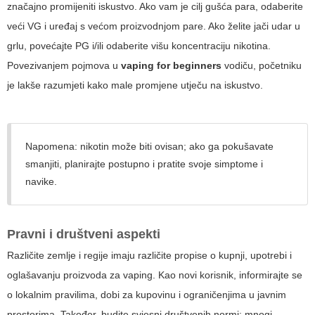
značajno promijeniti iskustvo. Ako vam je cilj gušća para, odaberite
veći VG i uređaj s većom proizvodnjom pare. Ako želite jači udar u
grlu, povećajte PG i/ili odaberite višu koncentraciju nikotina.
Povezivanjem pojmova u
vaping for beginners
vodiču, početniku
je lakše razumjeti kako male promjene utječu na iskustvo.
Napomena: nikotin može biti ovisan; ako ga pokušavate
smanjiti, planirajte postupno i pratite svoje simptome i
navike.
Pravni i društveni aspekti
Različite zemlje i regije imaju različite propise o kupnji, upotrebi i
oglašavanju proizvoda za vaping. Kao novi korisnik, informirajte se
o lokalnim pravilima, dobi za kupovinu i ograničenjima u javnim
prostorima. Također, budite svjesni društvenih normi: mnogi