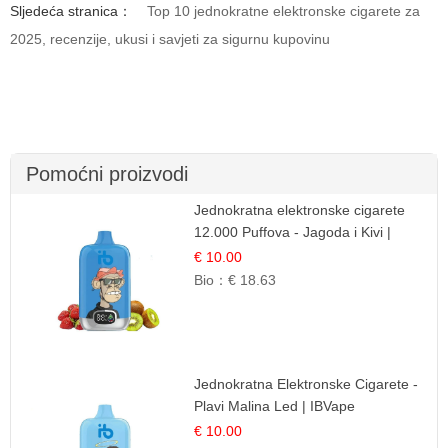
Sljedeća stranica：
Top 10 jednokratne elektronske cigarete za
2025, recenzije, ukusi i savjeti za sigurnu kupovinu
Pomoćni proizvodi
Jednokratna elektronske cigarete
12.000 Puffova - Jagoda i Kivi |
Sočna Voćna Kombinacija
€ 10.00
Bio：
€ 18.63
Jednokratna Elektronske Cigarete -
Plavi Malina Led | IBVape
€ 10.00