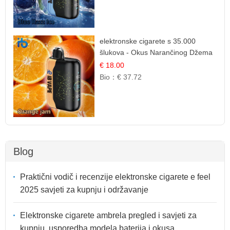
elektronske cigarete s 35.000
šlukova - Okus Narančinog Džema
| Dugotrajno Iskustvo
€ 18.00
Bio：
€ 37.72
Blog
Praktični vodič i recenzije elektronske cigarete e feel
2025 savjeti za kupnju i održavanje
Elektronske cigarete ambrela pregled i savjeti za
kupnju, usporedba modela baterija i okusa