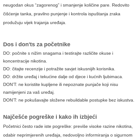
neugodan okus “zagorenog” i smanjenje količine pare. Redovito
čišćenje tanka, pravilno punjenje i kontrola ispuštanja zraka
produžuju vijek trajanja uređaja.
Dos i don'ts za početnike
DO: počnite s nižim snagama i testirajte različite okuse i
koncentracije nikotina.
DO: čitajte recenzije i potražite savjet iskusnijih korisnika.
DO: držite uređaj i tekućine dalje od djece i kućnih ljubimaca.
DON'T: ne koristite kupljene ili nepoznate punjače koji nisu
namijenjeni za vaš uređaj.
DON'T: ne pokušavajte složene rebuildable postupke bez iskustva.
Najčešće pogreške i kako ih izbjeći
Početnici često rade iste pogreške: previše visoke razine nikotina,
odabir neprimjerenih uređaja, nedovoljno informiranja o sigurnom