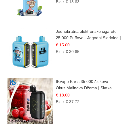
Bio：
€ 18.63
Jednokratna elektronske cigarete
25.000 Puffova - Jagodni Sladoled |
Kremasta Slatka Okus
€ 15.00
Bio：
€ 30.65
IBVape Bar s 35.000 šlukova -
Okus Malinova Džema | Slatka
Voćna Aroma
€ 18.00
Bio：
€ 37.72