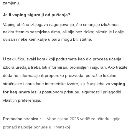
zamjenu.
Je li vaping sigurniji od pušenja?
Vaping obično izbjegava sagorijevanje, što smanjuje izloženost
nekim štetnim sastojcima dima, ali nije bez rizika; nikotin je i dalje
ovisan i neke kemikalije u paru mogu biti štetne.
U zaključku, svaki korak koji poduzmete kao dio procesa učenja i
izbora uređaja treba biti informiran, promišljen i siguran. Ako tražite
dodatne informacije ili preporuke proizvoda, potražite lokalne
stručnjake i pouzdane internetske izvore; ključ uspjeha za
vaping
for beginners
leži u postupnom pristupu, sigurnosti i prilagodbi
vlastitih preferencija.
Prethodna stranica：
Vape cijena 2025 vodič za uštedu i gdje
pronaći najbolje ponude u Hrvatskoj