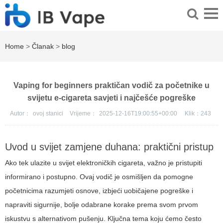
Home
>
Članak
>
blog
Vaping for beginners praktičan vodič za početnike u
svijetu e-cigareta savjeti i najčešće pogreške
Autor：
ovoj stanici
Vrijeme：
2025-12-16T19:00:55+00:00
Klik：
243
Uvod u svijet zamjene duhana: praktični pristup
Ako tek ulazite u svijet elektroničkih cigareta, važno je pristupiti
informirano i postupno. Ovaj vodič je osmišljen da pomogne
početnicima razumjeti osnove, izbjeći uobičajene pogreške i
napraviti sigurnije, bolje odabrane korake prema svom prvom
iskustvu s alternativom pušenju. Ključna tema koju ćemo često