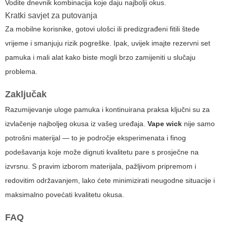
Vodite dnevnik kombinacija koje daju najbolji okus.
Kratki savjet za putovanja
Za mobilne korisnike, gotovi ulošci ili predizgrađeni fitili štede
vrijeme i smanjuju rizik pogreške. Ipak, uvijek imajte rezervni set
pamuka i mali alat kako biste mogli brzo zamijeniti u slučaju
problema.
Zaključak
Razumijevanje uloge pamuka i kontinuirana praksa ključni su za
izvlačenje najboljeg okusa iz vašeg uređaja.
Vape wick
nije samo
potrošni materijal — to je področje eksperimenata i finog
podešavanja koje može dignuti kvalitetu pare s prosječne na
izvrsnu. S pravim izborom materijala, pažljivom pripremom i
redovitim održavanjem, lako ćete minimizirati neugodne situacije i
maksimalno povećati kvalitetu okusa.
FAQ