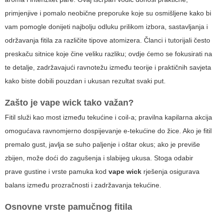
primjenjive i pomalo neobične preporuke koje su osmišljene kako bi
vam pomogle donijeti najbolju odluku prilikom izbora, sastavljanja i
održavanja fitila za različite tipove atomizera. Članci i tutorijali često
preskaču sitnice koje čine veliku razliku; ovdje ćemo se fokusirati na
te detalje, zadržavajući ravnotežu između teorije i praktičnih savjeta
kako biste dobili pouzdan i ukusan rezultat svaki put.
Zašto je
vape wick
tako važan?
Fitil služi kao most između tekućine i coil-a; pravilna kapilarna akcija
omogućava ravnomjerno dospijevanje e-tekućine do žice. Ako je fitil
premalo gust, javlja se suho paljenje i oštar okus; ako je previše
zbijen, može doći do zagušenja i slabijeg ukusa. Stoga odabir
prave gustine i vrste pamuka kod
vape wick
rješenja osigurava
balans između prozračnosti i zadržavanja tekućine.
Osnovne vrste pamučnog fitila