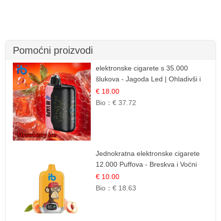
Pomoćni proizvodi
elektronske cigarete s 35.000
šlukova - Jagoda Led | Ohladivši i
Osježavajući Okus
€ 18.00
Bio：
€ 37.72
Jednokratna elektronske cigarete
12.000 Puffova - Breskva i Voćni
Sok | Osježavajuća Voćna
€ 10.00
Mješavina
Bio：
€ 18.63