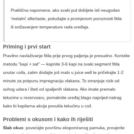
Praktična napomena: ako svaki put dobijete isti neugodan
'metalni' aftertaste, pokušajte s promjenom poroznosti fitila
ili snižavanjem temperature rada uređaja.
Priming i prvi start
Pravilno navlaživanje fitila prije prvog paljenja je presudno. Koristite
metodu "kapi + sat" — kapnite 3-6 kapi na svaki segment fitila
unutar coila, zatim dodajte još malo u juice well te pričekajte 1-2
minute za potpunu impregnaciju vlakana. To smanjuje rizik od
suhog udara i šteti od spaljenih vlakana. Ako imate premalo
tekućine u rezervoaru, pomaknite uređaj blago naprijed-natrag
kako bi kapilarna akcija povukla tekućinu u coil.
Problemi s okusom i kako ih riješiti
Slab okus
: povećajte površinu eksponiranog pamuka, provjerite