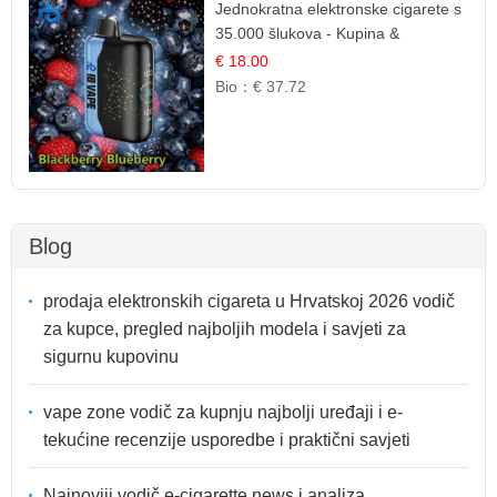
Jednokratna elektronske cigarete s
35.000 šlukova - Kupina &
Borovnica | Intenzivna Mješavina
€ 18.00
Šumskog Voća
Bio：
€ 37.72
Blog
prodaja elektronskih cigareta u Hrvatskoj 2026 vodič
za kupce, pregled najboljih modela i savjeti za
sigurnu kupovinu
vape zone vodič za kupnju najbolji uređaji i e-
tekućine recenzije usporedbe i praktični savjeti
Najnoviji vodič e-cigarette news i analiza