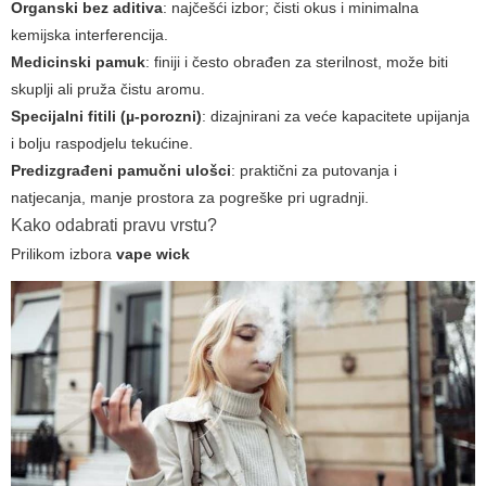
Organski bez aditiva
: najčešći izbor; čisti okus i minimalna
kemijska interferencija.
Medicinski pamuk
: finiji i često obrađen za sterilnost, može biti
skuplji ali pruža čistu aromu.
Specijalni fitili (µ-porozni)
: dizajnirani za veće kapacitete upijanja
i bolju raspodjelu tekućine.
Predizgrađeni pamučni ulošci
: praktični za putovanja i
natjecanja, manje prostora za pogreške pri ugradnji.
Kako odabrati pravu vrstu?
Prilikom izbora
vape wick