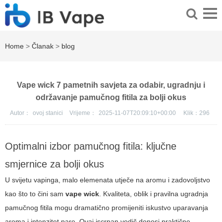
Home
>
Članak
>
blog
Vape wick 7 pametnih savjeta za odabir, ugradnju i
održavanje pamučnog fitila za bolji okus
Autor：
ovoj stanici
Vrijeme：
2025-11-07T20:09:10+00:00
Klik：
296
Optimalni izbor pamučnog fitila: ključne
smjernice za bolji okus
U svijetu vapinga, malo elemenata utječe na aromu i zadovoljstvo
kao što to čini sam
vape wick
. Kvaliteta, oblik i pravilna ugradnja
pamučnog fitila mogu dramatično promijeniti iskustvo uparavanja
aroma i intenzitet pare. Ovaj iscrpan vodič donosi praktične,