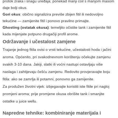
protok zraka i snagu uređaja; ponekad manji coil s manjom masom
daje bolji okus.
Gori okus
: obično signalizira previše zbijen fitil ili nedovoljno
tekućine — zamijenite fitil i ponovo pravilno primajte.
Ghosting (ostatak okusa)
: temeljito očistite tank i zamijenite fitil
kada mijenjate potpuno drugačiji profil arome.
Održavanje i učestalost zamjene
Trajanje jednog fitila ovisi o vrsti tekućine, učestalosti hoda i jačini
aroma. Općenito, pri svakodnevnom korištenju očekujte zamjenu
svakih 3-10 dana. Jakiji, slatki ili voćni nastupi ostavljaju više
naslaga i zahtijevaju češću zamjenu. Redovito provjeravajte boju
fitila: ako se zamrlja ili potamni, ponovno ga zamijenite.
Za produžen životni vijek: izbjegavajte koristiti iste fitile pri nagloj
promjeni aroma; prije promjene okusa obrišite tank i smanjite
ostatke u juice wellu.
Napredne tehnike: kombiniranje materijala i