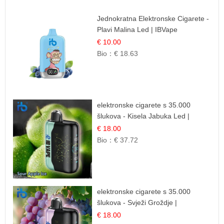
Jednokratna Elektronske Cigarete -
Plavi Malina Led | IBVape
€ 10.00
Bio：
€ 18.63
elektronske cigarete s 35.000
šlukova - Kisela Jabuka Led |
Osježavajući Kiselo-Slatki Okus
€ 18.00
Bio：
€ 37.72
elektronske cigarete s 35.000
šlukova - Svježi Groždje |
Osježavajuća Voćna Aroma
€ 18.00