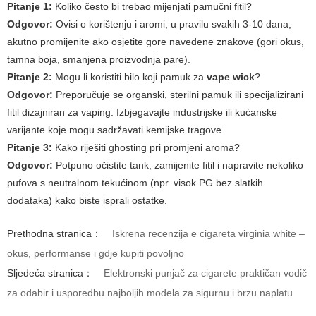
Pitanje 1:
Koliko često bi trebao mijenjati pamučni fitil?
Odgovor:
Ovisi o korištenju i aromi; u pravilu svakih 3-10 dana;
akutno promijenite ako osjetite gore navedene znakove (gori okus,
tamna boja, smanjena proizvodnja pare).
Pitanje 2:
Mogu li koristiti bilo koji pamuk za
vape wick
?
Odgovor:
Preporučuje se organski, sterilni pamuk ili specijalizirani
fitil dizajniran za vaping. Izbjegavajte industrijske ili kućanske
varijante koje mogu sadržavati kemijske tragove.
Pitanje 3:
Kako riješiti ghosting pri promjeni aroma?
Odgovor:
Potpuno očistite tank, zamijenite fitil i napravite nekoliko
pufova s neutralnom tekućinom (npr. visok PG bez slatkih
dodataka) kako biste isprali ostatke.
Prethodna stranica：
Iskrena recenzija e cigareta virginia white –
okus, performanse i gdje kupiti povoljno
Sljedeća stranica：
Elektronski punjač za cigarete praktičan vodič
za odabir i usporedbu najboljih modela za sigurnu i brzu naplatu