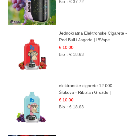
Bio：
€ 37.72
Jednokratna Elektronske Cigarete -
Red Bull i Jagoda | IBVape
€ 10.00
Bio：
€ 18.63
elektronske cigarete 12.000
Šlukova - Ribizla i Grožđe |
Elegantna Voćna Kombinacija
€ 10.00
Bio：
€ 18.63