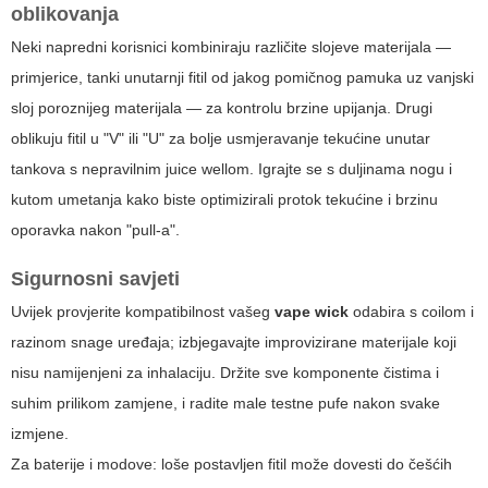
oblikovanja
Neki napredni korisnici kombiniraju različite slojeve materijala —
primjerice, tanki unutarnji fitil od jakog pomičnog pamuka uz vanjski
sloj poroznijeg materijala — za kontrolu brzine upijanja. Drugi
oblikuju fitil u "V" ili "U" za bolje usmjeravanje tekućine unutar
tankova s nepravilnim juice wellom. Igrajte se s duljinama nogu i
kutom umetanja kako biste optimizirali protok tekućine i brzinu
oporavka nakon "pull-a".
Sigurnosni savjeti
Uvijek provjerite kompatibilnost vašeg
vape wick
odabira s coilom i
razinom snage uređaja; izbjegavajte improvizirane materijale koji
nisu namijenjeni za inhalaciju. Držite sve komponente čistima i
suhim prilikom zamjene, i radite male testne pufe nakon svake
izmjene.
Za baterije i modove: loše postavljen fitil može dovesti do češćih