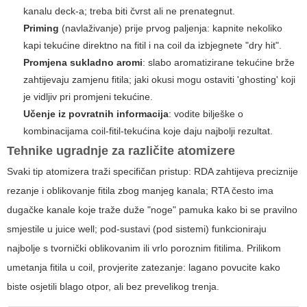
kanalu deck-a; treba biti čvrst ali ne prenategnut.
Priming
(navlaživanje) prije prvog paljenja: kapnite nekoliko
kapi tekućine direktno na fitil i na coil da izbjegnete "dry hit".
Promjena sukladno aromi
: slabo aromatizirane tekućine brže
zahtijevaju zamjenu fitila; jaki okusi mogu ostaviti 'ghosting' koji
je vidljiv pri promjeni tekućine.
Učenje iz povratnih informacija
: vodite bilješke o
kombinacijama coil-fitil-tekućina koje daju najbolji rezultat.
Tehnike ugradnje za različite atomizere
Svaki tip atomizera traži specifičan pristup: RDA zahtijeva preciznije
rezanje i oblikovanje fitila zbog manjeg kanala; RTA često ima
dugačke kanale koje traže duže "noge" pamuka kako bi se pravilno
smjestile u juice well; pod-sustavi (pod sistemi) funkcioniraju
najbolje s tvornički oblikovanim ili vrlo poroznim fitilima. Prilikom
umetanja fitila u coil, provjerite zatezanje: lagano povucite kako
biste osjetili blago otpor, ali bez prevelikog trenja.