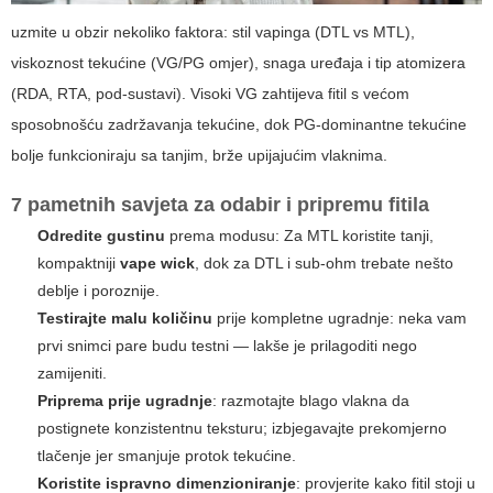
uzmite u obzir nekoliko faktora: stil vapinga (DTL vs MTL),
viskoznost tekućine (VG/PG omjer), snaga uređaja i tip atomizera
(RDA, RTA, pod-sustavi). Visoki VG zahtijeva fitil s većom
sposobnošću zadržavanja tekućine, dok PG-dominantne tekućine
bolje funkcioniraju sa tanjim, brže upijajućim vlaknima.
7 pametnih savjeta za odabir i pripremu fitila
Odredite gustinu
prema modusu: Za MTL koristite tanji,
kompaktniji
vape wick
, dok za DTL i sub-ohm trebate nešto
deblje i poroznije.
Testirajte malu količinu
prije kompletne ugradnje: neka vam
prvi snimci pare budu testni — lakše je prilagoditi nego
zamijeniti.
Priprema prije ugradnje
: razmotajte blago vlakna da
postignete konzistentnu teksturu; izbjegavajte prekomjerno
tlačenje jer smanjuje protok tekućine.
Koristite ispravno dimenzioniranje
: provjerite kako fitil stoji u