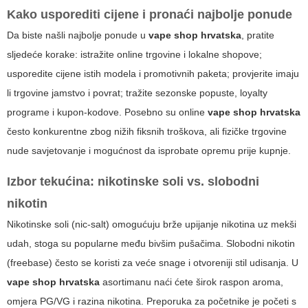
Kako usporediti cijene i pronaći najbolje ponude
Da biste našli najbolje ponude u
vape shop hrvatska
, pratite
sljedeće korake: istražite online trgovine i lokalne shopove;
usporedite cijene istih modela i promotivnih paketa; provjerite imaju
li trgovine jamstvo i povrat; tražite sezonske popuste, loyalty
programe i kupon-kodove. Posebno su online
vape shop hrvatska
često konkurentne zbog nižih fiksnih troškova, ali fizičke trgovine
nude savjetovanje i mogućnost da isprobate opremu prije kupnje.
Izbor tekućina: nikotinske soli vs. slobodni
nikotin
Nikotinske soli (nic-salt) omogućuju brže upijanje nikotina uz mekši
udah, stoga su popularne među bivšim pušačima. Slobodni nikotin
(freebase) često se koristi za veće snage i otvoreniji stil udisanja. U
vape shop hrvatska
asortimanu naći ćete širok raspon aroma,
omjera PG/VG i razina nikotina. Preporuka za početnike je početi s