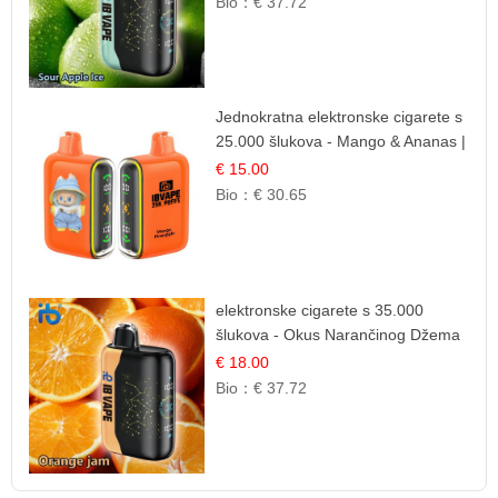
Bio：
€ 37.72
Jednokratna elektronske cigarete s
25.000 šlukova - Mango & Ananas |
Egzotična Voćna Mješavina
€ 15.00
Bio：
€ 30.65
elektronske cigarete s 35.000
šlukova - Okus Narančinog Džema
| Dugotrajno Iskustvo
€ 18.00
Bio：
€ 37.72