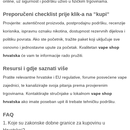
online, uz sigurnost i podršku uživo u fizičkim trgovinama.
Preporučeni checklist prije klik-a na "kupi"
Provjerite: autentičnost proizvoda, postprodajnu podršku, recenzije
korisnika, ispravnu oznaku nikotina, dostupnost rezervnih dijelova i
politiku povrata. Ako ste početnik, tražite paket koji uključuje sve
osnovno i jednostavne upute za početak. Kvalitetan
vape shop
hrvatska
će vam te informacije rado pružiti.
Resursi i gdje saznati više
Pratite relevantne hrvatske i EU regulative, forume posvećene vape
zajednici, te kanalizirajte svoja pitanja prema provjerenim
trgovinama. Kontaktirajte stručnjake u lokalnom
vape shop
hrvatska
ako imate poseban upit ili trebate tehničku podršku.
FAQ
1. Koje su zakonske dobne granice za kupovinu u