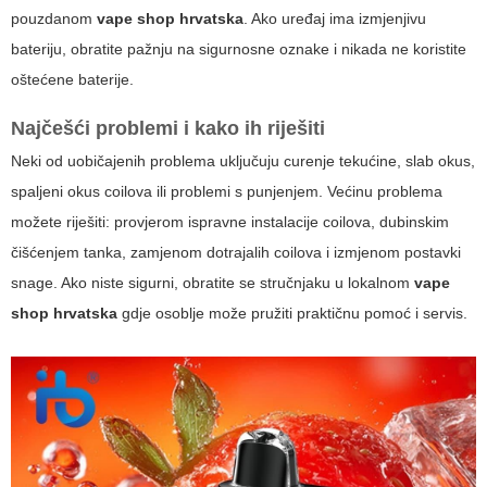
pouzdanom
vape shop hrvatska
. Ako uređaj ima izmjenjivu
bateriju, obratite pažnju na sigurnosne oznake i nikada ne koristite
oštećene baterije.
Najčešći problemi i kako ih riješiti
Neki od uobičajenih problema uključuju curenje tekućine, slab okus,
spaljeni okus coilova ili problemi s punjenjem. Većinu problema
možete riješiti: provjerom ispravne instalacije coilova, dubinskim
čišćenjem tanka, zamjenom dotrajalih coilova i izmjenom postavki
snage. Ako niste sigurni, obratite se stručnjaku u lokalnom
vape
shop hrvatska
gdje osoblje može pružiti praktičnu pomoć i servis.