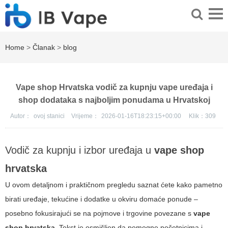
Home
>
Članak
>
blog
Vape shop Hrvatska vodič za kupnju vape uređaja i
shop dodataka s najboljim ponudama u Hrvatskoj
Autor：
ovoj stanici
Vrijeme：
2026-01-16T18:23:15+00:00
Klik：
309
Vodič za kupnju i izbor uređaja u
vape shop
hrvatska
U ovom detaljnom i praktičnom pregledu saznat ćete kako pametno
birati uređaje, tekućine i dodatke u okviru domaće ponude –
posebno fokusirajući se na pojmove i trgovine povezane s
vape
shop hrvatska
. Tekst je osmišljen da pomogne početnicima i