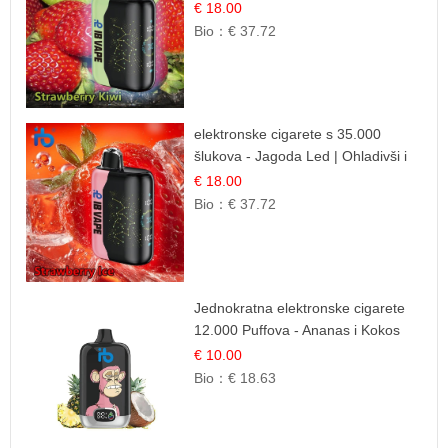
Mješavina
€ 18.00
Bio：
€ 37.72
elektronske cigarete s 35.000
šlukova - Jagoda Led | Ohladivši i
Osježavajući Okus
€ 18.00
Bio：
€ 37.72
Jednokratna elektronske cigarete
12.000 Puffova - Ananas i Kokos
Sladoled | Tropski Desert
€ 10.00
Bio：
€ 18.63