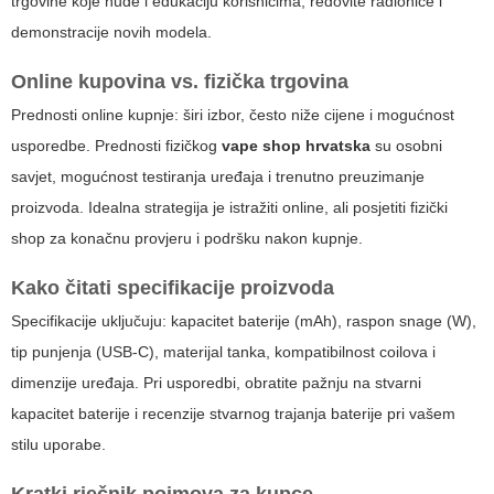
trgovine koje nude i edukaciju korisnicima, redovite radionice i
demonstracije novih modela.
Online kupovina vs. fizička trgovina
Prednosti online kupnje: širi izbor, često niže cijene i mogućnost
usporedbe. Prednosti fizičkog
vape shop hrvatska
su osobni
savjet, mogućnost testiranja uređaja i trenutno preuzimanje
proizvoda. Idealna strategija je istražiti online, ali posjetiti fizički
shop za konačnu provjeru i podršku nakon kupnje.
Kako čitati specifikacije proizvoda
Specifikacije uključuju: kapacitet baterije (mAh), raspon snage (W),
tip punjenja (USB-C), materijal tanka, kompatibilnost coilova i
dimenzije uređaja. Pri usporedbi, obratite pažnju na stvarni
kapacitet baterije i recenzije stvarnog trajanja baterije pri vašem
stilu uporabe.