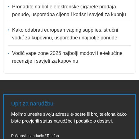
Pronađite najbolje elektronske cigarete prodaja
ponude, usporedba cijena i korisni savjeti za kupnju
Kako odabrati european vaping supplies, stručni
vodič za kupovinu, usporedbe i najbolje ponude
Vodič vape zone 2025 najbolji modovi i e-tekućine
recenzije i savjeti za kupovinu
Upit za narudžbu
Molimo unesite svoju adresu e-pošte ili broj telefona kako
biste provjerili status narudžbe i podatke o dostavi.
Poštanski sandučić / Telefon