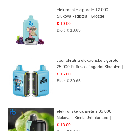
elektronske cigarete 12.000
Šlukova - Ribizla i Grožđe |
Elegantna Voćna Kombinacija
€ 10.00
Bio：
€ 18.63
Jednokratna elektronske cigarete
25.000 Puffova - Jagodni Sladoled |
Kremasta Slatka Okus
€ 15.00
Bio：
€ 30.65
elektronske cigarete s 35.000
šlukova - Kisela Jabuka Led |
Osježavajući Kiselo-Slatki Okus
€ 18.00