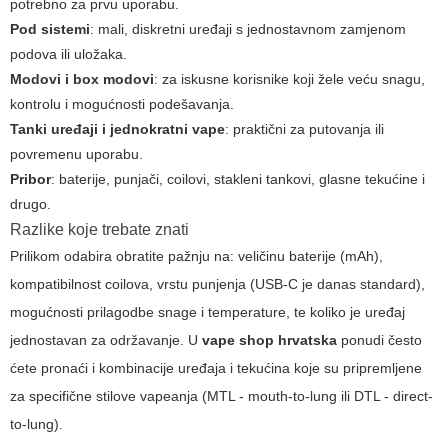
potrebno za prvu uporabu.
Pod sistemi
: mali, diskretni uređaji s jednostavnom zamjenom
podova ili uložaka.
Modovi i box modovi
: za iskusne korisnike koji žele veću snagu,
kontrolu i mogućnosti podešavanja.
Tanki uređaji i jednokratni vape
: praktični za putovanja ili
povremenu uporabu.
Pribor
: baterije, punjači, coilovi, stakleni tankovi, glasne tekućine i
drugo.
Razlike koje trebate znati
Prilikom odabira obratite pažnju na: veličinu baterije (mAh),
kompatibilnost coilova, vrstu punjenja (USB-C je danas standard),
mogućnosti prilagodbe snage i temperature, te koliko je uređaj
jednostavan za održavanje. U
vape shop hrvatska
ponudi često
ćete pronaći i kombinacije uređaja i tekućina koje su pripremljene
za specifične stilove vapeanja (MTL - mouth-to-lung ili DTL - direct-
to-lung).