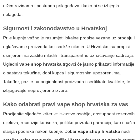
nižim razinama i postupno prilagođavati kako bi se izbjegla
nelagoda.
Sigurnost i zakonodavstvo u Hrvatskoj
Prije kupnje važno je razumjeti lokalne propise vezane uz prodaju i
oglašavanje proizvoda koji sadrže nikotin. U Hrvatskoj su propisi
usmjereni na zaštitu mladih i transparentno označavanje sadržaja.
Ugledni
vape shop hrvatska
trgovci će jasno prikazati informacije
o sastavu tekućine, dobi kupca i sigurnosnim upozorenjima.
Također, pazite na originalnost proizvoda i sertifikate kvalitete, te
izbjegavajte neprovjerene izvore.
Kako odabrati pravi
vape shop hrvatska
za vas
Procijenite sljedeće kriterije: iskustvo osoblja, dostupnost rezervnih
dijelova, recenzije korisnika, politike povrata i garancija, kao i način
slanja i podrška nakon kupnje. Dobar
vape shop hrvatska
nudi