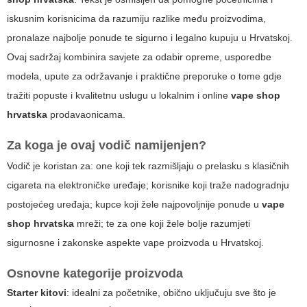
iskusnim korisnicima da razumiju razlike među proizvodima,
pronalaze najbolje ponude te sigurno i legalno kupuju u Hrvatskoj.
Ovaj sadržaj kombinira savjete za odabir opreme, usporedbe
modela, upute za održavanje i praktične preporuke o tome gdje
tražiti popuste i kvalitetnu uslugu u lokalnim i online
vape shop
hrvatska
prodavaonicama.
Za koga je ovaj vodič namijenjen?
Vodič je koristan za: one koji tek razmišljaju o prelasku s klasičnih
cigareta na elektroničke uređaje; korisnike koji traže nadogradnju
postojećeg uređaja; kupce koji žele najpovoljnije ponude u
vape
shop hrvatska
mreži; te za one koji žele bolje razumjeti
sigurnosne i zakonske aspekte vape proizvoda u Hrvatskoj.
Osnovne kategorije proizvoda
Starter kitovi
: idealni za početnike, obično uključuju sve što je