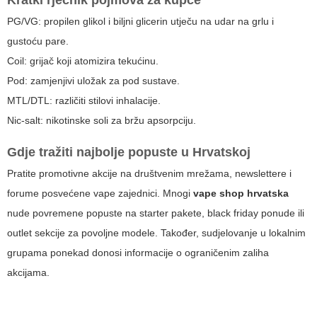
Kratki rječnik pojmova za kupce
PG/VG: propilen glikol i biljni glicerin utječu na udar na grlu i
gustoću pare.
Coil: grijač koji atomizira tekućinu.
Pod: zamjenjivi uložak za pod sustave.
MTL/DTL: različiti stilovi inhalacije.
Nic-salt: nikotinske soli za bržu apsorpciju.
Gdje tražiti najbolje popuste u Hrvatskoj
Pratite promotivne akcije na društvenim mrežama, newslettere i
forume posvećene vape zajednici. Mnogi
vape shop hrvatska
nude povremene popuste na starter pakete, black friday ponude ili
outlet sekcije za povoljne modele. Također, sudjelovanje u lokalnim
grupama ponekad donosi informacije o ograničenim zaliha
akcijama.