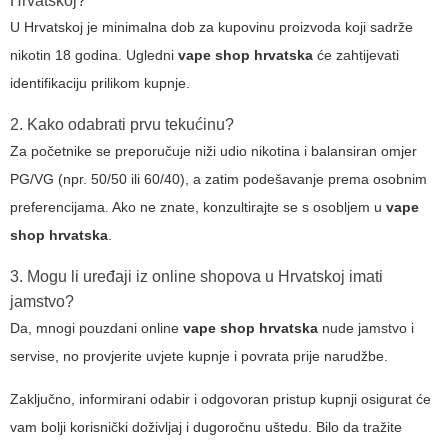
Hrvatskoj?
U Hrvatskoj je minimalna dob za kupovinu proizvoda koji sadrže
nikotin 18 godina. Ugledni
vape shop hrvatska
će zahtijevati
identifikaciju prilikom kupnje.
2. Kako odabrati prvu tekućinu?
Za početnike se preporučuje niži udio nikotina i balansiran omjer
PG/VG (npr. 50/50 ili 60/40), a zatim podešavanje prema osobnim
preferencijama. Ako ne znate, konzultirajte se s osobljem u
vape
shop hrvatska
.
3. Mogu li uređaji iz online shopova u Hrvatskoj imati
jamstvo?
Da, mnogi pouzdani online
vape shop hrvatska
nude jamstvo i
servise, no provjerite uvjete kupnje i povrata prije narudžbe.
Zaključno, informirani odabir i odgovoran pristup kupnji osigurat će
vam bolji korisnički doživljaj i dugoročnu uštedu. Bilo da tražite