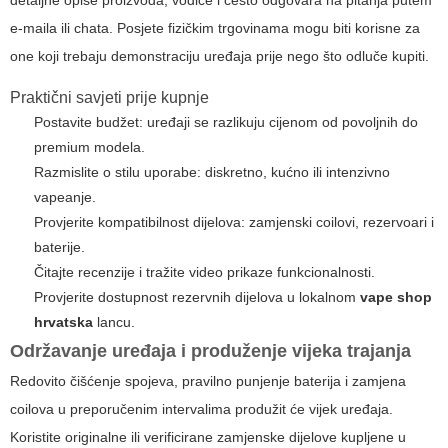
detaljne opise proizvoda, vodiče i često odgovara na pitanja putem
e-maila ili chata. Posjete fizičkim trgovinama mogu biti korisne za
one koji trebaju demonstraciju uređaja prije nego što odluče kupiti.
Praktični savjeti prije kupnje
Postavite budžet: uređaji se razlikuju cijenom od povoljnih do
premium modela.
Razmislite o stilu uporabe: diskretno, kućno ili intenzivno
vapeanje.
Provjerite kompatibilnost dijelova: zamjenski coilovi, rezervoari i
baterije.
Čitajte recenzije i tražite video prikaze funkcionalnosti.
Provjerite dostupnost rezervnih dijelova u lokalnom
vape shop
hrvatska
lancu.
Održavanje uređaja i produženje vijeka trajanja
Redovito čišćenje spojeva, pravilno punjenje baterija i zamjena
coilova u preporučenim intervalima produžit će vijek uređaja.
Koristite originalne ili verificirane zamjenske dijelove kupljene u