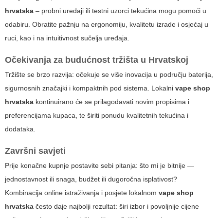
hrvatska
– probni uređaji ili testni uzorci tekućina mogu pomoći u
odabiru. Obratite pažnju na ergonomiju, kvalitetu izrade i osjećaj u
ruci, kao i na intuitivnost sučelja uređaja.
Očekivanja za budućnost tržišta u Hrvatskoj
Tržište se brzo razvija: očekuje se više inovacija u području baterija,
sigurnosnih značajki i kompaktnih pod sistema. Lokalni
vape shop
hrvatska
kontinuirano će se prilagođavati novim propisima i
preferencijama kupaca, te širiti ponudu kvalitetnih tekućina i
dodataka.
Završni savjeti
Prije konačne kupnje postavite sebi pitanja: što mi je bitnije —
jednostavnost ili snaga, budžet ili dugoročna isplativost?
Kombinacija online istraživanja i posjete lokalnom
vape shop
hrvatska
često daje najbolji rezultat: širi izbor i povoljnije cijene