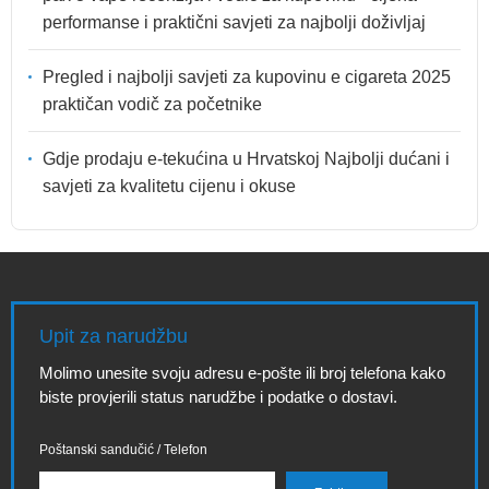
performanse i praktični savjeti za najbolji doživljaj
Pregled i najbolji savjeti za kupovinu e cigareta 2025
praktičan vodič za početnike
Gdje prodaju e-tekućina u Hrvatskoj Najbolji dućani i
savjeti za kvalitetu cijenu i okuse
Upit za narudžbu
Molimo unesite svoju adresu e-pošte ili broj telefona kako
biste provjerili status narudžbe i podatke o dostavi.
Poštanski sandučić / Telefon