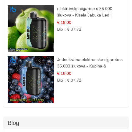
elektronske cigarete s 35.000
šlukova - Kisela Jabuka Led |
Osježavajući Kiselo-Slatki Okus
€ 18.00
Bio：
€ 37.72
Jednokratna elektronske cigarete s
35.000 šlukova - Kupina &
Borovnica | Intenzivna Mješavina
€ 18.00
Šumskog Voća
Bio：
€ 37.72
Blog