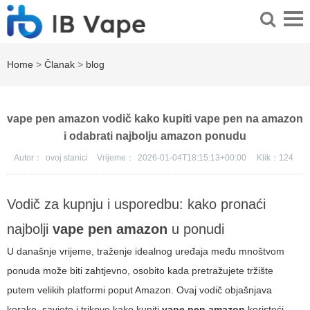
Home
>
Članak
>
blog
vape pen amazon vodič kako kupiti vape pen na amazon
i odabrati najbolju amazon ponudu
Autor：
ovoj stanici
Vrijeme：
2026-01-04T18:15:13+00:00
Klik：
124
Vodič za kupnju i usporedbu: kako pronaći
najbolji
vape pen amazon
u ponudi
U današnje vrijeme, traženje idealnog uređaja među mnoštvom
ponuda može biti zahtjevno, osobito kada pretražujete tržište
putem velikih platformi poput Amazon. Ovaj vodič objašnjava
korake, savjete i trikove kako kupiti
vape pen amazon
koristeći