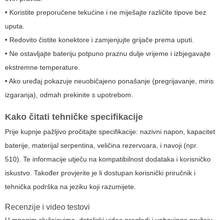
• Koristite preporučene tekućine i ne miješajte različite tipove bez
uputa.
• Redovito čistite konektore i zamjenjujte grijače prema uputi.
• Ne ostavljajte bateriju potpuno praznu dulje vrijeme i izbjegavajte
ekstremne temperature.
• Ako uređaj pokazuje neuobičajeno ponašanje (pregrijavanje, miris
izgaranja), odmah prekinite s upotrebom.
Kako čitati tehničke specifikacije
Prije kupnje pažljivo pročitajte specifikacije: nazivni napon, kapacitet
baterije, materijal serpentina, veličina rezervoara, i navoji (npr.
510). Te informacije utječu na kompatibilnost dodataka i korisničko
iskustvo. Također provjerite je li dostupan korisnički priručnik i
tehnička podrška na jeziku koji razumijete.
Recenzije i video testovi