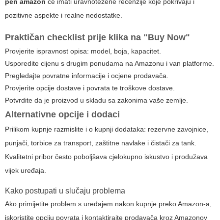
pen amazon
će imati uravnotežene recenzije koje pokrivaju i
pozitivne aspekte i realne nedostatke.
Praktičan checklist prije klika na "Buy Now"
Provjerite ispravnost opisa: model, boja, kapacitet.
Usporedite cijenu s drugim ponudama na Amazonu i van platforme.
Pregledajte povratne informacije i ocjene prodavača.
Provjerite opcije dostave i povrata te troškove dostave.
Potvrdite da je proizvod u skladu sa zakonima vaše zemlje.
Alternativne opcije i dodaci
Prilikom kupnje razmislite i o kupnji dodataka: rezervne zavojnice,
punjači, torbice za transport, zaštitne navlake i čistači za tank.
Kvalitetni pribor često poboljšava cjelokupno iskustvo i produžava
vijek uređaja.
Kako postupati u slučaju problema
Ako primijetite problem s uređajem nakon kupnje preko Amazon-a,
iskoristite opciju povrata i kontaktirajte prodavača kroz Amazonov