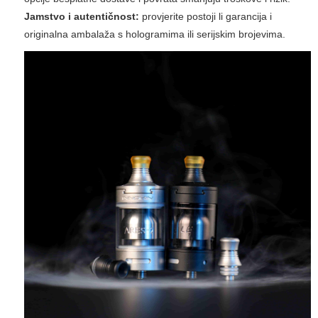
Jamstvo i autentičnost:
provjerite postoji li garancija i
originalna ambalaža s hologramima ili serijskim brojevima.