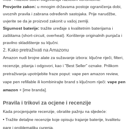
Provjerite zakon:
u mnogim državama postoje ograničenja dobi,
uvoznih pravila i zabrana određenih sastojaka. Prije narudžbe,
uvjerite se da je proizvod zakonit u vašoj zemlji.
Sigurnost baterije:
tražite uređaje s kvalitetnim baterijama i
zaštitama (short-circuit, overheat). Korištenje originalnih punjača i
pravilno skladištenje su ključni.
2. Kako pretraživati na Amazonu
Amazon nudi brojne alate za sužavanje izbora: ključne riječi, filteri,
recenzije, pitanja i odgovori, kao i "Best Seller" oznake. Prilikom
pretraživanja upotrijebite fraze poput:
vape pen amazon review
,
vape pen refillable
ili kombinirajte brand s ključnom riječi:
vape pen
amazon
+ [ime branda].
Pravila i trikovi za ocjene i recenzije
Kada procjenjujete recenzije, obratite pažnju na sljedeće:
•
Tražite detaljne recenzije koje opisuju trajanje baterije, kvalitetu
pare i problematiku curenja.