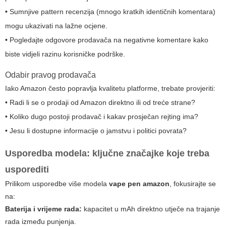
•
Sumnjive pattern recenzija (mnogo kratkih identičnih komentara)
mogu ukazivati na lažne ocjene.
•
Pogledajte odgovore prodavača na negativne komentare kako
biste vidjeli razinu korisničke podrške.
Odabir pravog prodavača
Iako Amazon često popravlja kvalitetu platforme, trebate provjeriti:
• Radi li se o prodaji od Amazon direktno ili od treće strane?
• Koliko dugo postoji prodavač i kakav prosječan rejting ima?
• Jesu li dostupne informacije o jamstvu i politici povrata?
Usporedba modela: ključne značajke koje treba
usporediti
Prilikom usporedbe više modela
vape pen amazon
, fokusirajte se
na:
Baterija i vrijeme rada:
kapacitet u mAh direktno utječe na trajanje
rada između punjenja.