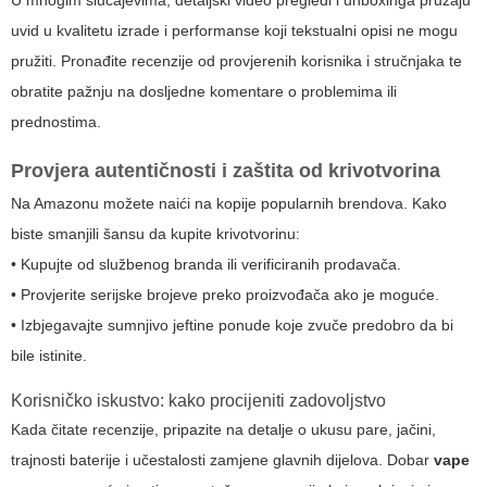
U mnogim slučajevima, detaljski video pregledi i unboxinga pružaju
uvid u kvalitetu izrade i performanse koji tekstualni opisi ne mogu
pružiti. Pronađite recenzije od provjerenih korisnika i stručnjaka te
obratite pažnju na dosljedne komentare o problemima ili
prednostima.
Provjera autentičnosti i zaštita od krivotvorina
Na Amazonu možete naići na kopije popularnih brendova. Kako
biste smanjili šansu da kupite krivotvorinu:
• Kupujte od službenog branda ili verificiranih prodavača.
• Provjerite serijske brojeve preko proizvođača ako je moguće.
• Izbjegavajte sumnjivo jeftine ponude koje zvuče predobro da bi
bile istinite.
Korisničko iskustvo: kako procijeniti zadovoljstvo
Kada čitate recenzije, pripazite na detalje o ukusu pare, jačini,
trajnosti baterije i učestalosti zamjene glavnih dijelova. Dobar
vape