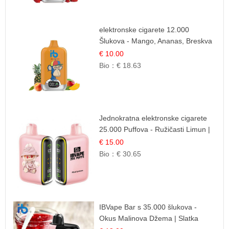
elektronske cigarete 12.000
Šlukova - Mango, Ananas, Breskva
| Tropska Voćna Mješavina
€ 10.00
Bio：
€ 18.63
Jednokratna elektronske cigarete
25.000 Puffova - Ružičasti Limun |
Osježavajuća Citrusna Aroma
€ 15.00
Bio：
€ 30.65
IBVape Bar s 35.000 šlukova -
Okus Malinova Džema | Slatka