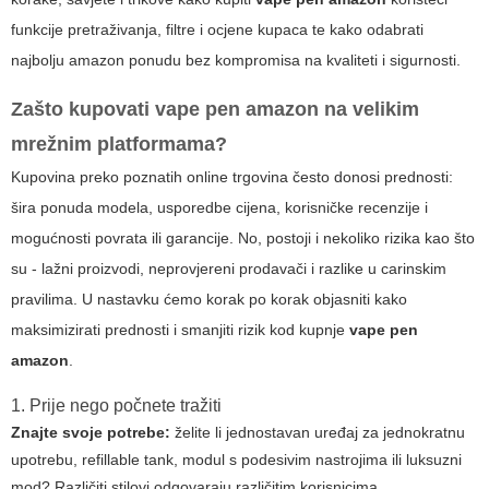
funkcije pretraživanja, filtre i ocjene kupaca te kako odabrati
najbolju amazon ponudu bez kompromisa na kvaliteti i sigurnosti.
Zašto kupovati
vape pen amazon
na velikim
mrežnim platformama?
Kupovina preko poznatih online trgovina često donosi prednosti:
šira ponuda modela, usporedbe cijena, korisničke recenzije i
mogućnosti povrata ili garancije. No, postoji i nekoliko rizika kao što
su - lažni proizvodi, neprovjereni prodavači i razlike u carinskim
pravilima. U nastavku ćemo korak po korak objasniti kako
maksimizirati prednosti i smanjiti rizik kod kupnje
vape pen
amazon
.
1. Prije nego počnete tražiti
Znajte svoje potrebe:
želite li jednostavan uređaj za jednokratnu
upotrebu, refillable tank, modul s podesivim nastrojima ili luksuzni
mod? Različiti stilovi odgovaraju različitim korisnicima.