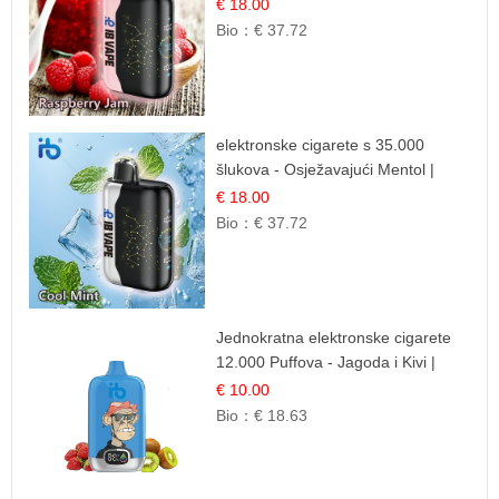
Voćna Aroma
€ 18.00
Bio：
€ 37.72
elektronske cigarete s 35.000
šlukova - Osježavajući Mentol |
Čista i Svježa Okus
€ 18.00
Bio：
€ 37.72
Jednokratna elektronske cigarete
12.000 Puffova - Jagoda i Kivi |
Sočna Voćna Kombinacija
€ 10.00
Bio：
€ 18.63