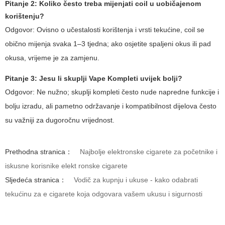
Pitanje 2: Koliko često treba mijenjati coil u uobičajenom
korištenju?
Odgovor: Ovisno o učestalosti korištenja i vrsti tekućine, coil se
obično mijenja svaka 1–3 tjedna; ako osjetite spaljeni okus ili pad
okusa, vrijeme je za zamjenu.
Pitanje 3: Jesu li skuplji
Vape Kompleti
uvijek bolji?
Odgovor: Ne nužno; skuplji kompleti često nude napredne funkcije i
bolju izradu, ali pametno održavanje i kompatibilnost dijelova često
su važniji za dugoročnu vrijednost.
Prethodna stranica：
Najbolje elektronske cigarete za početnike i
iskusne korisnike elekt ronske cigarete
Sljedeća stranica：
Vodič za kupnju i ukuse - kako odabrati
tekućinu za e cigarete koja odgovara vašem ukusu i sigurnosti