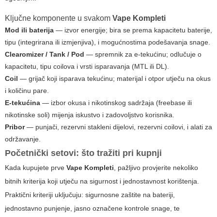
Ključne komponente u svakom
Vape Kompleti
Mod ili baterija
— izvor energije; bira se prema kapacitetu baterije,
tipu (integrirana ili izmjenjiva), i mogućnostima podešavanja snage.
Clearomizer / Tank / Pod
— spremnik za e-tekućinu; odlučuje o
kapacitetu, tipu coilova i vrsti isparavanja (MTL ili DL).
Coil
— grijač koji isparava tekućinu; materijal i otpor utječu na okus
i količinu pare.
E-tekućina
— izbor okusa i nikotinskog sadržaja (freebase ili
nikotinske soli) mijenja iskustvo i zadovoljstvo korisnika.
Pribor
— punjači, rezervni stakleni dijelovi, rezervni coilovi, i alati za
održavanje.
Početnički setovi: što tražiti pri kupnji
Kada kupujete prve
Vape Kompleti
, pažljivo provjerite nekoliko
bitnih kriterija koji utječu na sigurnost i jednostavnost korištenja.
Praktični kriteriji uključuju: sigurnosne zaštite na bateriji,
jednostavno punjenje, jasno označene kontrole snage, te