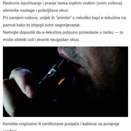
Redovno ispuhivanje i pranje tanka toplom vodom (osim coilova)
eliminiše naslage i poboljšava okus.
Pri zamjeni coilova, uvijek ih "primite" s nekoliko kapi e-tekućine na
pamuk kako bi izbjegli suho sagorijevanje.
Nemojte dopustiti da e-tekućina potpuno ponestane u tanku — to
može oštetiti coil i stvoriti neugodan okus.
Koristite originalne ili certificirane punjače i kablove za punjenje
uređaja.