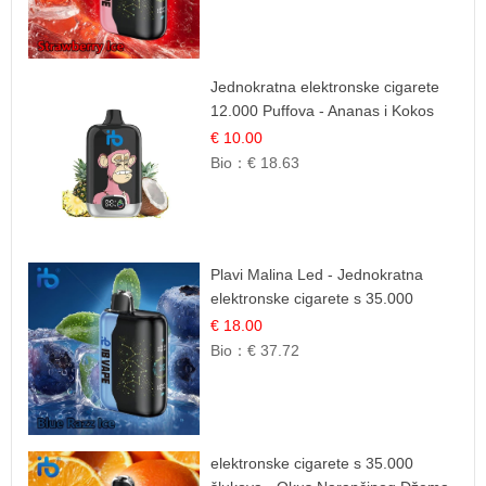
Jednokratna elektronske cigarete
12.000 Puffova - Ananas i Kokos
Sladoled | Tropski Desert
€ 10.00
Bio：
€ 18.63
Plavi Malina Led - Jednokratna
elektronske cigarete s 35.000
šlukova | IBVape
€ 18.00
Bio：
€ 37.72
elektronske cigarete s 35.000