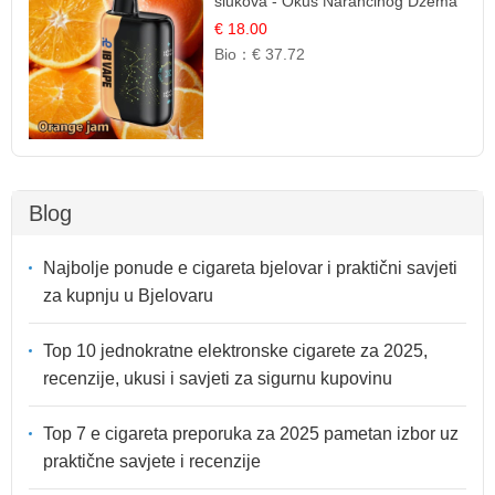
šlukova - Okus Narančinog Džema
| Dugotrajno Iskustvo
€ 18.00
Bio：
€ 37.72
Blog
Najbolje ponude e cigareta bjelovar i praktični savjeti
za kupnju u Bjelovaru
Top 10 jednokratne elektronske cigarete za 2025,
recenzije, ukusi i savjeti za sigurnu kupovinu
Top 7 e cigareta preporuka za 2025 pametan izbor uz
praktične savjete i recenzije