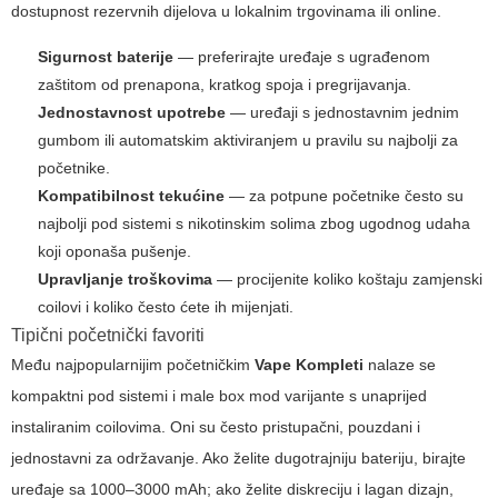
dostupnost rezervnih dijelova u lokalnim trgovinama ili online.
Sigurnost baterije
— preferirajte uređaje s ugrađenom
zaštitom od prenapona, kratkog spoja i pregrijavanja.
Jednostavnost upotrebe
— uređaji s jednostavnim jednim
gumbom ili automatskim aktiviranjem u pravilu su najbolji za
početnike.
Kompatibilnost tekućine
— za potpune početnike često su
najbolji pod sistemi s nikotinskim solima zbog ugodnog udaha
koji oponaša pušenje.
Upravljanje troškovima
— procijenite koliko koštaju zamjenski
coilovi i koliko često ćete ih mijenjati.
Tipični početnički favoriti
Među najpopularnijim početničkim
Vape Kompleti
nalaze se
kompaktni pod sistemi i male box mod varijante s unaprijed
instaliranim coilovima. Oni su često pristupačni, pouzdani i
jednostavni za održavanje. Ako želite dugotrajniju bateriju, birajte
uređaje sa 1000–3000 mAh; ako želite diskreciju i lagan dizajn,