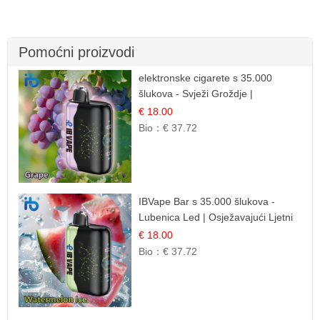
Pomoćni proizvodi
elektronske cigarete s 35.000
šlukova - Svježi Groždje |
Osježavajuća Voćna Aroma
€ 18.00
Bio：
€ 37.72
IBVape Bar s 35.000 šlukova -
Lubenica Led | Osježavajući Ljetni
Okus
€ 18.00
Bio：
€ 37.72