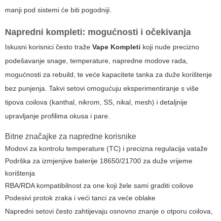
manji pod sistemi će biti pogodniji.
Napredni kompleti: mogućnosti i očekivanja
Iskusni korisnici često traže
Vape Kompleti
koji nude precizno
podešavanje snage, temperature, napredne modove rada,
mogućnosti za rebuild, te veće kapacitete tanka za duže korištenje
bez punjenja. Takvi setovi omogućuju eksperimentiranje s više
tipova coilova (kanthal, nikrom, SS, nikal, mesh) i detaljnije
upravljanje profilima okusa i pare.
Bitne značajke za napredne korisnike
Modovi za kontrolu temperature (TC) i precizna regulacija vataže
Podrška za izmjenjive baterije 18650/21700 za duže vrijeme
korištenja
RBA/RDA kompatibilnost za one koji žele sami graditi coilove
Podesivi protok zraka i veći tanci za veće oblake
Napredni setovi često zahtijevaju osnovno znanje o otporu coilova,