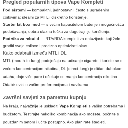
Pregled popularnih tipova
Vape Kompleti
Pod sistemi
— kompaktni, jednostavni, često s ugrađenim
coilovima; idealni za MTL i diskretno korištenje.
Starter kit box mod
— s većim kapacitetom baterije i mogućnošću
podešavanja; dobra ulazna točka za dugotrajnije korištenje.
Podrška za rebuild
— RTA/RDA kompleti za entuzijaste koji žele
graditi svoje coilove i precizno optimizirati okus.
Kako odabrati između MTL i DL
MTL (mouth-to-lung) podsjećaju na udisanje cigarete i koriste se s
većom koncentracijom nikotina; DL (direct-lung) je sličan dubokom
udahu, daje više pare i očekuje se manja koncentracija nikotina.
Odabir ovisi o vašim preferencijama i navikama.
Završni savjeti za pametnu kupnju
Na kraju, najvažnije je uskladiti
Vape Kompleti
s vašim potrebama i
budžetom. Testirajte nekoliko kombinacija ako možete, počnite s
pouzdanim setom i učite postupno. Ako planirate štedjeti,