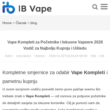
Home
>
Članak
>
blog
Vape Kompleti za Početnike i Iskusne Vapeere 2026
Vodič za Najbolju Kupnju i Uštedu
Autor：
ovoj stanici
Vrijeme：
2026-01-02T18:34:24+00:00
Klik：
146
Kompletne smjernice za odabir
Vape Kompleti
i
pametnu kupnju
U ovom iscrpnom vodiču posvetit ćemo puno pažnje svemu što
trebate znati o
Vape Kompleti
— od osnova za potpune početnike
do detaljnih savjeta za iskusne korisnike. Cilj je pomoći vam da
razumijete razlike među sustavima, kako kombinirati uređaj s