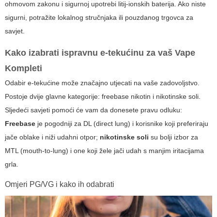
ohmovom zakonu i sigurnoj upotrebi litij-ionskih baterija. Ako niste
sigurni, potražite lokalnog stručnjaka ili pouzdanog trgovca za
savjet.
Kako izabrati ispravnu e-tekućinu za vaš
Vape
Kompleti
Odabir e-tekućine može značajno utjecati na vaše zadovoljstvo.
Postoje dvije glavne kategorije: freebase nikotin i nikotinske soli.
Sljedeći savjeti pomoći će vam da donesete pravu odluku:
Freebase
je pogodniji za DL (direct lung) i korisnike koji preferiraju
jače oblake i niži udahni otpor;
nikotinske soli
su bolji izbor za
MTL (mouth-to-lung) i one koji žele jači udah s manjim iritacijama
grla.
Omjeri PG/VG i kako ih odabrati