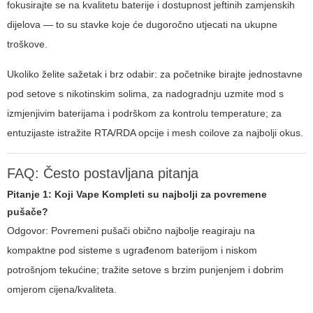
fokusirajte se na kvalitetu baterije i dostupnost jeftinih zamjenskih
dijelova — to su stavke koje će dugoročno utjecati na ukupne
troškove.
Ukoliko želite sažetak i brz odabir: za početnike birajte jednostavne
pod setove s nikotinskim solima, za nadogradnju uzmite mod s
izmjenjivim baterijama i podrškom za kontrolu temperature; za
entuzijaste istražite RTA/RDA opcije i mesh coilove za najbolji okus.
FAQ: Često postavljana pitanja
Pitanje 1: Koji
Vape Kompleti
su najbolji za povremene
pušače?
Odgovor: Povremeni pušači obično najbolje reagiraju na
kompaktne pod sisteme s ugrađenom baterijom i niskom
potrošnjom tekućine; tražite setove s brzim punjenjem i dobrim
omjerom cijena/kvaliteta.