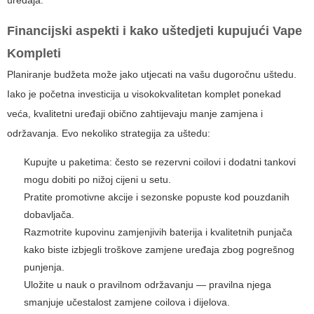
Financijski aspekti i kako uštedjeti kupujući
Vape
Kompleti
Planiranje budžeta može jako utjecati na vašu dugoročnu uštedu.
Iako je početna investicija u visokokvalitetan komplet ponekad
veća, kvalitetni uređaji obično zahtijevaju manje zamjena i
održavanja. Evo nekoliko strategija za uštedu:
Kupujte u paketima: često se rezervni coilovi i dodatni tankovi
mogu dobiti po nižoj cijeni u setu.
Pratite promotivne akcije i sezonske popuste kod pouzdanih
dobavljača.
Razmotrite kupovinu zamjenjivih baterija i kvalitetnih punjača
kako biste izbjegli troškove zamjene uređaja zbog pogrešnog
punjenja.
Uložite u nauk o pravilnom održavanju — pravilna njega
smanjuje učestalost zamjene coilova i dijelova.