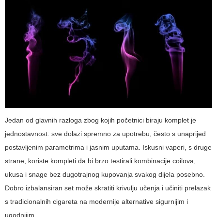
Jedan od glavnih razloga zbog kojih početnici biraju komplet je
jednostavnost: sve dolazi spremno za upotrebu, često s unaprijed
postavljenim parametrima i jasnim uputama. Iskusni vaperi, s druge
strane, koriste kompleti da bi brzo testirali kombinacije coilova,
ukusa i snage bez dugotrajnog kupovanja svakog dijela posebno.
Dobro izbalansiran set
može skratiti krivulju učenja i učiniti prelazak
s tradicionalnih cigareta na modernije alternative sigurnijim i
ugodnijim.