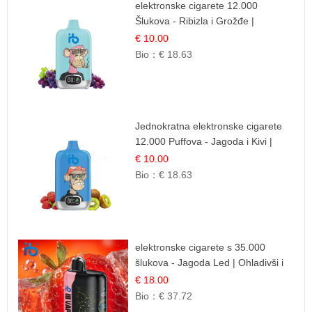
elektronske cigarete 12.000
Šlukova - Ribizla i Grožđe |
Elegantna Voćna Kombinacija
€ 10.00
Bio：
€ 18.63
Jednokratna elektronske cigarete
12.000 Puffova - Jagoda i Kivi |
Sočna Voćna Kombinacija
€ 10.00
Bio：
€ 18.63
elektronske cigarete s 35.000
šlukova - Jagoda Led | Ohladivši i
Osježavajući Okus
€ 18.00
Bio：
€ 37.72