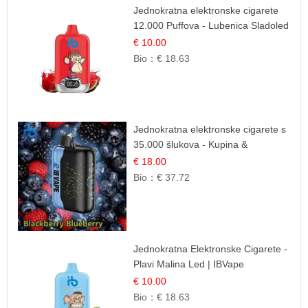
Jednokratna elektronske cigarete
12.000 Puffova - Lubenica Sladoled
| Ljetna Desertna Aroma
€ 10.00
Bio：
€ 18.63
Jednokratna elektronske cigarete s
35.000 šlukova - Kupina &
Borovnica | Intenzivna Mješavina
€ 18.00
Šumskog Voća
Bio：
€ 37.72
Jednokratna Elektronske Cigarete -
Plavi Malina Led | IBVape
€ 10.00
Bio：
€ 18.63