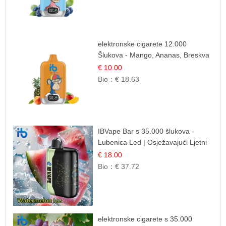
elektronske cigarete 12.000
Šlukova - Mango, Ananas, Breskva
| Tropska Voćna Mješavina
€ 10.00
Bio：
€ 18.63
IBVape Bar s 35.000 šlukova -
Lubenica Led | Osježavajući Ljetni
Okus
€ 18.00
Bio：
€ 37.72
elektronske cigarete s 35.000