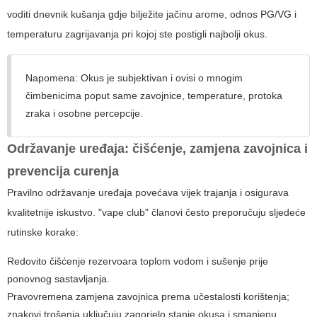
voditi dnevnik kušanja gdje bilježite jačinu arome, odnos PG/VG i
temperaturu zagrijavanja pri kojoj ste postigli najbolji okus.
Napomena: Okus je subjektivan i ovisi o mnogim
čimbenicima poput same zavojnice, temperature, protoka
zraka i osobne percepcije.
Održavanje uređaja: čišćenje, zamjena zavojnica i
prevencija curenja
Pravilno održavanje uređaja povećava vijek trajanja i osigurava
kvalitetnije iskustvo. "vape club" članovi često preporučuju sljedeće
rutinske korake:
Redovito čišćenje rezervoara toplom vodom i sušenje prije
ponovnog sastavljanja.
Pravovremena zamjena zavojnica prema učestalosti korištenja;
znakovi trošenja uključuju zagorjelo stanje okusa i smanjenu