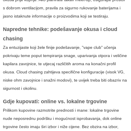
s dobrom ventilacijom, pravila za sigurno rukovanje baterijama i
jasno istaknute informacije o proizvodima koji se testiraju.
Napredne tehnike: podešavanje okusa i cloud
chasing
Za entuzijaste koji žele finije podešavanje, "vape club" učenja
pokrivaju teme poput tempiranja snage, uparivanja otpora i veličine
kapilara zavojnice, te utjecaj različitih aroma na konačni profil
okusa. Cloud chasing zahtijeva specifične konfiguracije (visok VG,
niske ohm zavojnice i snažni modovi), te uvijek treba biti obazriv na
sigurnost i okolinu.
Gdje kupovati: online vs. lokalne trgovine
Prilikom kupovine razmotrite prednosti i mane: lokalne trgovine
nude neposrednu podršku i mogućnost isprobavanja, dok online
trgovine često imaju širi izbor i niže cijene. Bez obzira na izbor,