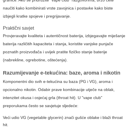
granice. Ako se pridružite "vape club" razgovorima, brzo ćete
naučiti kako kombinirati vrste zavojnica i postavke kako biste
izbjegli kratke spojeve i pregrijavanje.
Praktični savjet
Provjeravajte kvaliteta i autentičnost baterija, izbjegavajte miješanje
baterija različitih kapaciteta i stanja, koristite vanjske punjače
poznatih proizvođača i uvijek pratite fizičko stanje baterije
(nabrekline, ogrebotine, oštećenja).
Razumijevanje e-tekućina: baze, aroma i nikotin
Komponentni dio svih e-tekućina su baza (PG i VG), aroma i
opcionalno nikotin. Odabir prave kombinacije utječe na oblak,
intenzitet okusa i osjećaj grla (throat hit). U "vape club"
preporukama često se savjetuje sljedeće:
Veći udio VG (vegetable glycerin) znači gušće oblake i blaži throat
hit.