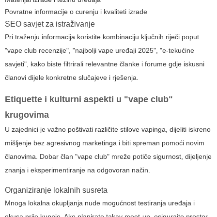
Povratne informacije o curenju i kvaliteti izrade
SEO savjet za istraživanje
Pri traženju informacija koristite kombinaciju ključnih riječi poput
"vape club recenzije", "najbolji vape uređaji 2025", "e-tekućine
savjeti", kako biste filtrirali relevantne članke i forume gdje iskusni
članovi dijele konkretne slučajeve i rješenja.
Etiquette i kulturni aspekti u "vape club"
krugovima
U zajednici je važno poštivati različite stilove vapinga, dijeliti iskreno
mišljenje bez agresivnog marketinga i biti spreman pomoći novim
članovima. Dobar član "vape club" mreže potiče sigurnost, dijeljenje
znanja i eksperimentiranje na odgovoran način.
Organiziranje lokalnih susreta
Mnoga lokalna okupljanja nude mogućnost testiranja uređaja i
okusa prije kupnje. Ako planirate takav meet-up, osigurajte prostor