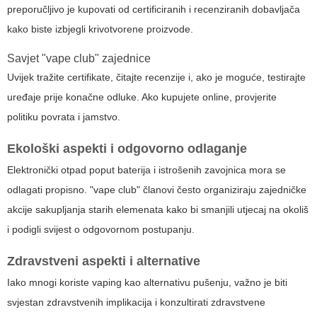
preporučljivo je kupovati od certificiranih i recenziranih dobavljača
kako biste izbjegli krivotvorene proizvode.
Savjet "vape club" zajednice
Uvijek tražite certifikate, čitajte recenzije i, ako je moguće, testirajte
uređaje prije konačne odluke. Ako kupujete online, provjerite
politiku povrata i jamstvo.
Ekološki aspekti i odgovorno odlaganje
Elektronički otpad poput baterija i istrošenih zavojnica mora se
odlagati propisno. "vape club" članovi često organiziraju zajedničke
akcije sakupljanja starih elemenata kako bi smanjili utjecaj na okoliš
i podigli svijest o odgovornom postupanju.
Zdravstveni aspekti i alternative
Iako mnogi koriste vaping kao alternativu pušenju, važno je biti
svjestan zdravstvenih implikacija i konzultirati zdravstvene