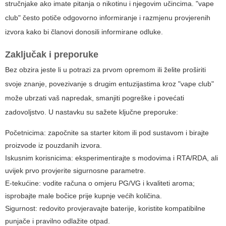
stručnjake ako imate pitanja o nikotinu i njegovim učincima. "vape
club" često potiče odgovorno informiranje i razmjenu provjerenih
izvora kako bi članovi donosili informirane odluke.
Zaključak i preporuke
Bez obzira jeste li u potrazi za prvom opremom ili želite proširiti
svoje znanje, povezivanje s drugim entuzijastima kroz "vape club"
može ubrzati vaš napredak, smanjiti pogreške i povećati
zadovoljstvo. U nastavku su sažete ključne preporuke:
Početnicima: započnite sa starter kitom ili pod sustavom i birajte
proizvode iz pouzdanih izvora.
Iskusnim korisnicima: eksperimentirajte s modovima i RTA/RDA, ali
uvijek prvo provjerite sigurnosne parametre.
E-tekućine: vodite računa o omjeru PG/VG i kvaliteti aroma;
isprobajte male bočice prije kupnje većih količina.
Sigurnost: redovito provjeravajte baterije, koristite kompatibilne
punjače i pravilno odlažite otpad.