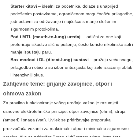
Starter kitovi
– idealni za početnike, dolaze s unaprijed
podešenim postavkama, ograničenom mogućnošću prilagodbe,
jednostavni za održavanje i najčešće s manje složenim
sigurnosnim protokolima.
Pod i MTL (mouth-to-lung) uredaji
– odlični za one koji
preferiraju iskustvo slično pušenju; često koriste nikotinske soli i
manje ispuštaju paru.
Box modovi i DL (direct-lung) sustavi
– pružaju veću snagu,
prilagodbu i obično su izbor entuzijasta koji žele izraženiji oblak
i intenzivniji okus.
Zahtjevne teme: grijanje zavojnice, otpor i
ohmova zakon
Za pravilno funkcioniranje vašeg uređaja važno je razumjeti
osnovne elektrotehničke principe: otpor zavojnice (ohmi), struja
(amperi) i snaga (vati). Uvijek se pridržavajte preporuka
proizvođača vezanih za maksimalni otpor i minimalne sigurnosne