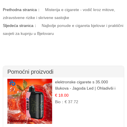
Prethodna stranica：
Misterija e cigarete - vodič kroz mitove,
zdravstvene rizike i skrivene sastojke
Sljedeća stranica：
Najbolje ponude e cigareta bjelovar i praktični
savjeti za kupnju u Bjelovaru
Pomoćni proizvodi
elektronske cigarete s 35.000
šlukova - Jagoda Led | Ohladivši i
Osježavajući Okus
€ 18.00
Bio：
€ 37.72