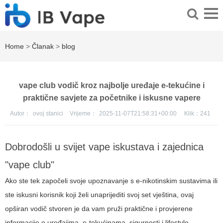
Home
>
Članak
>
blog
vape club vodič kroz najbolje uređaje e-tekućine i
praktične savjete za početnike i iskusne vapere
Autor：
ovoj stanici
Vrijeme：
2025-11-07T21:58:31+00:00
Klik：
241
Dobrodošli u svijet vape iskustava i zajednica
"vape club"
Ako ste tek započeli svoje upoznavanje s e-nikotinskim sustavima ili
ste iskusni korisnik koji želi unaprijediti svoj set vještina, ovaj
opširan vodič stvoren je da vam pruži praktične i provjerene
informacije o uređajima, e-tekućinama, sigurnosti i lifestyle