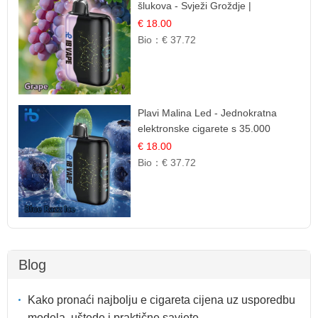
šlukova - Svježi Groždje |
Osježavajuća Voćna Aroma
€ 18.00
Bio：
€ 37.72
Plavi Malina Led - Jednokratna
elektronske cigarete s 35.000
šlukova | IBVape
€ 18.00
Bio：
€ 37.72
Blog
Kako pronaći najbolju e cigareta cijena uz usporedbu
modela, uštede i praktične savjete