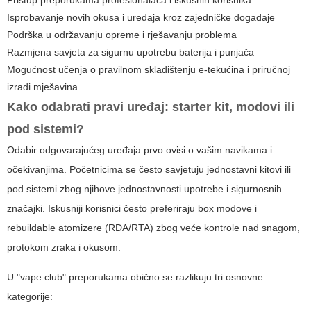
Pristup preporukama profesionalaca i iskusnih korisnika
Isprobavanje novih okusa i uređaja kroz zajedničke događaje
Podrška u održavanju opreme i rješavanju problema
Razmjena savjeta za sigurnu upotrebu baterija i punjača
Mogućnost učenja o pravilnom skladištenju e-tekućina i priručnoj
izradi mješavina
Kako odabrati pravi uređaj: starter kit, modovi ili
pod sistemi?
Odabir odgovarajućeg uređaja prvo ovisi o vašim navikama i
očekivanjima. Početnicima se često savjetuju jednostavni kitovi ili
pod sistemi zbog njihove jednostavnosti upotrebe i sigurnosnih
značajki. Iskusniji korisnici često preferiraju box modove i
rebuildable atomizere (RDA/RTA) zbog veće kontrole nad snagom,
protokom zraka i okusom.
U "vape club" preporukama obično se razlikuju tri osnovne
kategorije: