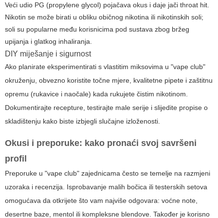
Veći udio PG (propylene glycol) pojačava okus i daje jači throat hit.
Nikotin se može birati u obliku običnog nikotina ili nikotinskih soli;
soli su popularne među korisnicima pod sustava zbog bržeg
upijanja i glatkog inhaliranja.
DIY miješanje i sigurnost
Ako planirate eksperimentirati s vlastitim miksovima u "vape club"
okruženju, obvezno koristite točne mjere, kvalitetne pipete i zaštitnu
opremu (rukavice i naočale) kada rukujete čistim nikotinom.
Dokumentirajte recepture, testirajte male serije i slijedite propise o
skladištenju kako biste izbjegli slučajne izloženosti.
Okusi i preporuke: kako pronaći svoj savršeni
profil
Preporuke u "vape club" zajednicama često se temelje na razmjeni
uzoraka i recenzija. Isprobavanje malih bočica ili testerskih setova
omogućava da otkrijete što vam najviše odgovara: voćne note,
desertne baze, mentol ili kompleksne blendove. Također je korisno