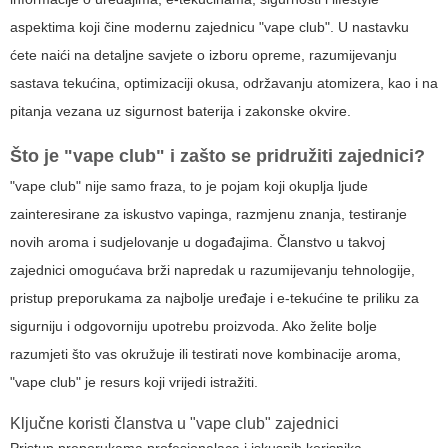
aspektima koji čine modernu zajednicu "vape club". U nastavku
ćete naići na detaljne savjete o izboru opreme, razumijevanju
sastava tekućina, optimizaciji okusa, održavanju atomizera, kao i na
pitanja vezana uz sigurnost baterija i zakonske okvire.
Što je "vape club" i zašto se pridružiti zajednici?
"vape club" nije samo fraza, to je pojam koji okuplja ljude
zainteresirane za iskustvo vapinga, razmjenu znanja, testiranje
novih aroma i sudjelovanje u događajima. Članstvo u takvoj
zajednici omogućava brži napredak u razumijevanju tehnologije,
pristup preporukama za najbolje uređaje i e-tekućine te priliku za
sigurniju i odgovorniju upotrebu proizvoda. Ako želite bolje
razumjeti što vas okružuje ili testirati nove kombinacije aroma,
"vape club" je resurs koji vrijedi istražiti.
Ključne koristi članstva u "vape club" zajednici