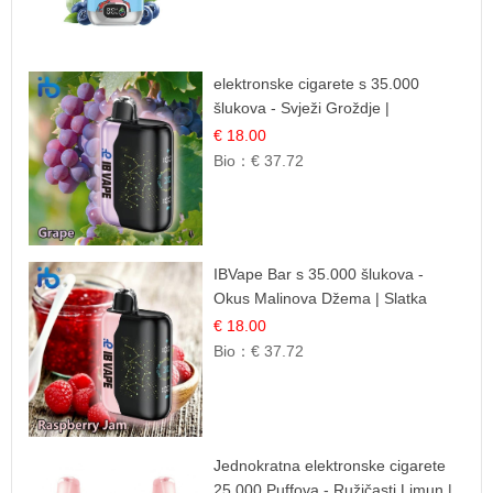
elektronske cigarete s 35.000
šlukova - Svježi Groždje |
Osježavajuća Voćna Aroma
€ 18.00
Bio：
€ 37.72
IBVape Bar s 35.000 šlukova -
Okus Malinova Džema | Slatka
Voćna Aroma
€ 18.00
Bio：
€ 37.72
Jednokratna elektronske cigarete
25.000 Puffova - Ružičasti Limun |