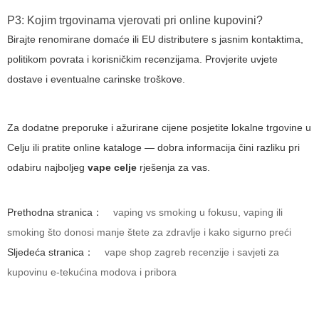
P3: Kojim trgovinama vjerovati pri online kupovini?
Birajte renomirane domaće ili EU distributere s jasnim kontaktima,
politikom povrata i korisničkim recenzijama. Provjerite uvjete
dostave i eventualne carinske troškove.
Za dodatne preporuke i ažurirane cijene posjetite lokalne trgovine u
Celju ili pratite online kataloge — dobra informacija čini razliku pri
odabiru najboljeg
vape celje
rješenja za vas.
Prethodna stranica：
vaping vs smoking u fokusu, vaping ili
smoking što donosi manje štete za zdravlje i kako sigurno preći
Sljedeća stranica：
vape shop zagreb recenzije i savjeti za
kupovinu e-tekućina modova i pribora