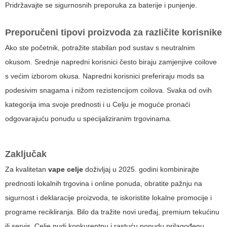
Pridržavajte se sigurnosnih preporuka za baterije i punjenje.
Preporučeni tipovi proizvoda za različite korisnike
Ako ste početnik, potražite stabilan pod sustav s neutralnim
okusom. Srednje napredni korisnici često biraju zamjenjive coilove
s većim izborom okusa. Napredni korisnici preferiraju mods sa
podesivim snagama i nižom rezistencijom coilova. Svaka od ovih
kategorija ima svoje prednosti i u Celju je moguće pronaći
odgovarajuću ponudu u specijaliziranim trgovinama.
Zaključak
Za kvalitetan
vape celje
doživljaj u 2025. godini kombinirajte
prednosti lokalnih trgovina i online ponuda, obratite pažnju na
sigurnost i deklaracije proizvoda, te iskoristite lokalne promocije i
programe recikliranja. Bilo da tražite novi uređaj, premium tekućinu
ili servis, Celje nudi konkurentnu i rastuću ponudu prilagođenu