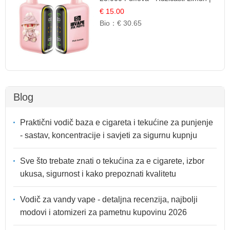
Osježavajuća Citrusna Aroma
€ 15.00
Bio：
€ 30.65
Blog
Praktični vodič baza e cigareta i tekućine za punjenje
- sastav, koncentracije i savjeti za sigurnu kupnju
Sve što trebate znati o tekućina za e cigarete, izbor
ukusa, sigurnost i kako prepoznati kvalitetu
Vodič za vandy vape - detaljna recenzija, najbolji
modovi i atomizeri za pametnu kupovinu 2026