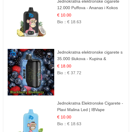
Jednokratna elektronske cigarete
12.000 Puffova - Ananas i Kokos
Sladoled | Tropski Desert
€ 10.00
Bio：
€ 18.63
Jednokratna elektronske cigarete s
35.000 šlukova - Kupina &
Borovnica | Intenzivna Mješavina
€ 18.00
Šumskog Voća
Bio：
€ 37.72
Jednokratna Elektronske Cigarete -
Plavi Malina Led | IBVape
€ 10.00
Bio：
€ 18.63