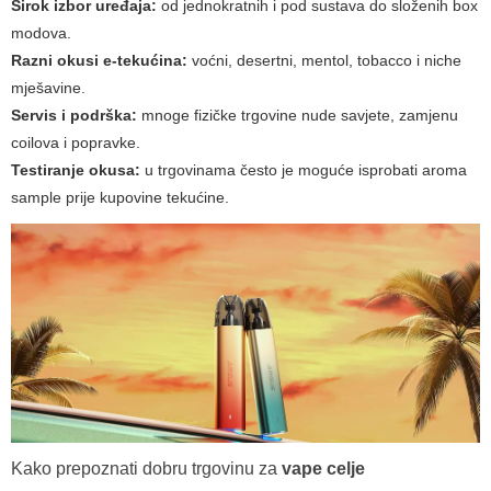
Širok izbor uređaja:
od jednokratnih i pod sustava do složenih box
modova.
Razni okusi e-tekućina:
voćni, desertni, mentol, tobacco i niche
mješavine.
Servis i podrška:
mnoge fizičke trgovine nude savjete, zamjenu
coilova i popravke.
Testiranje okusa:
u trgovinama često je moguće isprobati aroma
sample prije kupovine tekućine.
Kako prepoznati dobru trgovinu za
vape celje