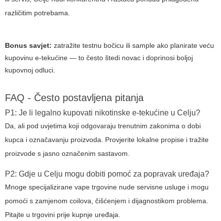
različitim potrebama.
Bonus savjet:
zatražite testnu bočicu ili sample ako planirate veću
kupovinu e-tekućine — to često štedi novac i doprinosi boljoj
kupovnoj odluci.
FAQ - Često postavljena pitanja
P1: Je li legalno kupovati nikotinske e-tekućine u Celju?
Da, ali pod uvjetima koji odgovaraju trenutnim zakonima o dobi
kupca i označavanju proizvoda. Provjerite lokalne propise i tražite
proizvode s jasno označenim sastavom.
P2: Gdje u Celju mogu dobiti pomoć za popravak uređaja?
Mnoge specijalizirane vape trgovine nude servisne usluge i mogu
pomoći s zamjenom coilova, čišćenjem i dijagnostikom problema.
Pitajte u trgovini prije kupnje uređaja.