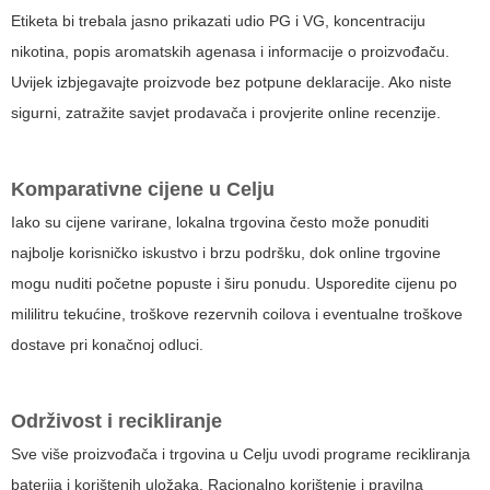
Etiketa bi trebala jasno prikazati udio PG i VG, koncentraciju
nikotina, popis aromatskih agenasa i informacije o proizvođaču.
Uvijek izbjegavajte proizvode bez potpune deklaracije. Ako niste
sigurni, zatražite savjet prodavača i provjerite online recenzije.
Komparativne cijene u Celju
Iako su cijene varirane, lokalna trgovina često može ponuditi
najbolje korisničko iskustvo i brzu podršku, dok online trgovine
mogu nuditi početne popuste i širu ponudu. Usporedite cijenu po
mililitru tekućine, troškove rezervnih coilova i eventualne troškove
dostave pri konačnoj odluci.
Održivost i recikliranje
Sve više proizvođača i trgovina u Celju uvodi programe recikliranja
baterija i korištenih uložaka. Racionalno korištenje i pravilna