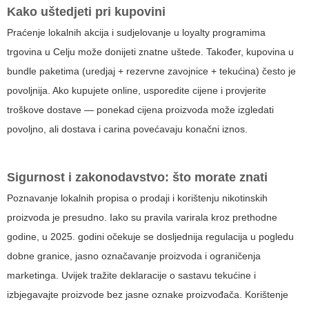
Kako uštedjeti pri kupovini
Praćenje lokalnih akcija i sudjelovanje u loyalty programima
trgovina u Celju može donijeti znatne uštede. Također, kupovina u
bundle paketima (uredjaj + rezervne zavojnice + tekućina) često je
povoljnija. Ako kupujete online, usporedite cijene i provjerite
troškove dostave — ponekad cijena proizvoda može izgledati
povoljno, ali dostava i carina povećavaju konačni iznos.
Sigurnost i zakonodavstvo: što morate znati
Poznavanje lokalnih propisa o prodaji i korištenju nikotinskih
proizvoda je presudno. Iako su pravila varirala kroz prethodne
godine, u 2025. godini očekuje se dosljednija regulacija u pogledu
dobne granice, jasno označavanje proizvoda i ograničenja
marketinga. Uvijek tražite deklaracije o sastavu tekućine i
izbjegavajte proizvode bez jasne oznake proizvođača. Korištenje