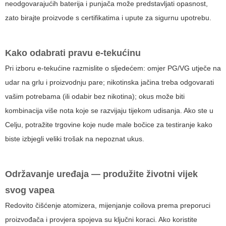
neodgovarajućih baterija i punjača može predstavljati opasnost,
zato birajte proizvode s certifikatima i upute za sigurnu upotrebu.
Kako odabrati pravu e-tekućinu
Pri izboru e-tekućine razmislite o sljedećem: omjer PG/VG utječe na
udar na grlu i proizvodnju pare; nikotinska jačina treba odgovarati
vašim potrebama (ili odabir bez nikotina); okus može biti
kombinacija više nota koje se razvijaju tijekom udisanja. Ako ste u
Celju, potražite trgovine koje nude male bočice za testiranje kako
biste izbjegli veliki trošak na nepoznat ukus.
Održavanje uređaja — produžite životni vijek
svog vapea
Redovito čišćenje atomizera, mijenjanje coilova prema preporuci
proizvođača i provjera spojeva su ključni koraci. Ako koristite