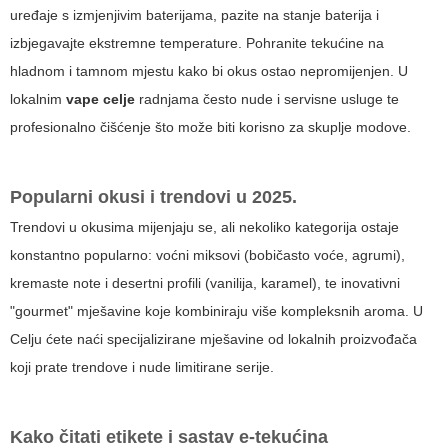
uređaje s izmjenjivim baterijama, pazite na stanje baterija i
izbjegavajte ekstremne temperature. Pohranite tekućine na
hladnom i tamnom mjestu kako bi okus ostao nepromijenjen. U
lokalnim
vape celje
radnjama često nude i servisne usluge te
profesionalno čišćenje što može biti korisno za skuplje modove.
Popularni okusi i trendovi u 2025.
Trendovi u okusima mijenjaju se, ali nekoliko kategorija ostaje
konstantno popularno: voćni miksovi (bobičasto voće, agrumi),
kremaste note i desertni profili (vanilija, karamel), te inovativni
"gourmet" mješavine koje kombiniraju više kompleksnih aroma. U
Celju ćete naći specijalizirane mješavine od lokalnih proizvođača
koji prate trendove i nude limitirane serije.
Kako čitati etikete i sastav e-tekućina