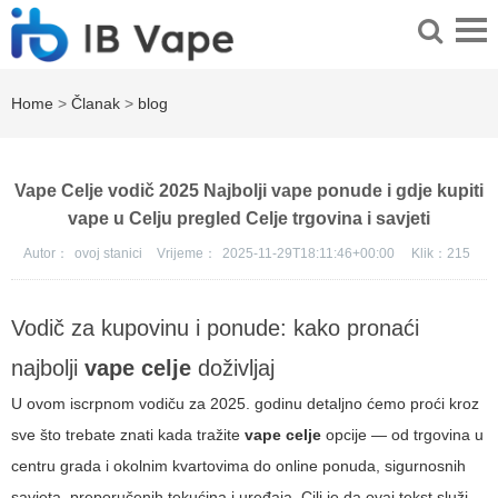
Home
>
Članak
>
blog
Vape Celje vodič 2025 Najbolji vape ponude i gdje kupiti
vape u Celju pregled Celje trgovina i savjeti
Autor：
ovoj stanici
Vrijeme：
2025-11-29T18:11:46+00:00
Klik：
215
Vodič za kupovinu i ponude: kako pronaći
najbolji
vape celje
doživljaj
U ovom iscrpnom vodiču za 2025. godinu detaljno ćemo proći kroz
sve što trebate znati kada tražite
vape celje
opcije — od trgovina u
centru grada i okolnim kvartovima do online ponuda, sigurnosnih
savjeta, preporučenih tekućina i uređaja. Cilj je da ovaj tekst služi