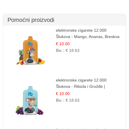
Pomoćni proizvodi
elektronske cigarete 12.000
Šlukova - Mango, Ananas, Breskva
| Tropska Voćna Mješavina
€ 10.00
Bio：
€ 18.63
elektronske cigarete 12.000
Šlukova - Ribizla i Grožđe |
Elegantna Voćna Kombinacija
€ 10.00
Bio：
€ 18.63