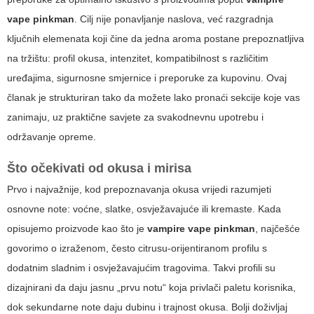
vape pinkman
. Cilj nije ponavljanje naslova, već razgradnja
ključnih elemenata koji čine da jedna aroma postane prepoznatljiva
na tržištu: profil okusa, intenzitet, kompatibilnost s različitim
uređajima, sigurnosne smjernice i preporuke za kupovinu. Ovaj
članak je strukturiran tako da možete lako pronaći sekcije koje vas
zanimaju, uz praktične savjete za svakodnevnu upotrebu i
održavanje opreme.
Što očekivati od okusa i mirisa
Prvo i najvažnije, kod prepoznavanja okusa vrijedi razumjeti
osnovne note: voćne, slatke, osvježavajuće ili kremaste. Kada
opisujemo proizvode kao što je
vampire vape pinkman
, najčešće
govorimo o izraženom, često citrusu-orijentiranom profilu s
dodatnim sladnim i osvježavajućim tragovima. Takvi profili su
dizajnirani da daju jasnu „prvu notu“ koja privlači paletu korisnika,
dok sekundarne note daju dubinu i trajnost okusa. Bolji doživljaj