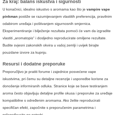
Za kraj: balans iskustva i sigurnosti
U konačnici, idealno iskustvo s aromama kao što je
vampire vape
pinkman
postiže se razumijevanjem vlastitih preferencija, pravilnim
odabirom uređaja i poštivanjem sigurnosnih smjernica.
Eksperimentiranje i bilježenje rezultata pomoći će vam da izgradite
vlastiti „aromatopis“ i dosljedno reproducirate omiljene rezultate.
Budite svjesni zakonskih okvira u vašoj zemlji i uvijek birajte
pouzdane izvore za kupnju.
Resursi i dodatne preporuke
Preporučljivo je pratiti forume i zajednice posvećene vape
iskustvima, pri čemu su detaljne recenzije i usporedbe korisne za
donošenje informiranih odluka. Stranice koje se bave testiranjem
aroma često objavljuju detaljne profile okusa i preporuke za uređaje
kompatibilne s određenim aromama. Ako želite reproducirati
specifičan efekt, započnite s preporučenim parametrima i
prilagođavajte po potrebi.