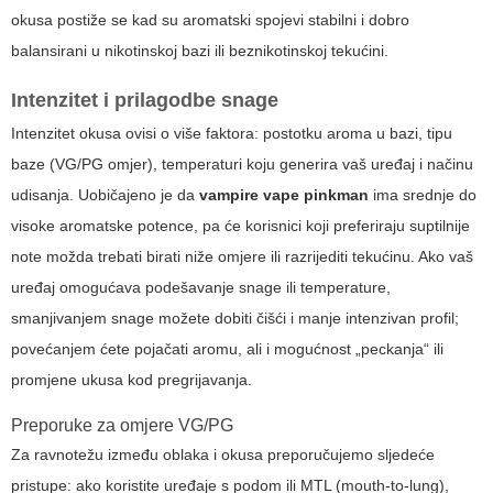
okusa postiže se kad su aromatski spojevi stabilni i dobro
balansirani u nikotinskoj bazi ili beznikotinskoj tekućini.
Intenzitet i prilagodbe snage
Intenzitet okusa ovisi o više faktora: postotku aroma u bazi, tipu
baze (VG/PG omjer), temperaturi koju generira vaš uređaj i načinu
udisanja. Uobičajeno je da
vampire vape pinkman
ima srednje do
visoke aromatske potence, pa će korisnici koji preferiraju suptilnije
note možda trebati birati niže omjere ili razrijediti tekućinu. Ako vaš
uređaj omogućava podešavanje snage ili temperature,
smanjivanjem snage možete dobiti čišći i manje intenzivan profil;
povećanjem ćete pojačati aromu, ali i mogućnost „peckanja“ ili
promjene ukusa kod pregrijavanja.
Preporuke za omjere VG/PG
Za ravnotežu između oblaka i okusa preporučujemo sljedeće
pristupe: ako koristite uređaje s podom ili MTL (mouth-to-lung),