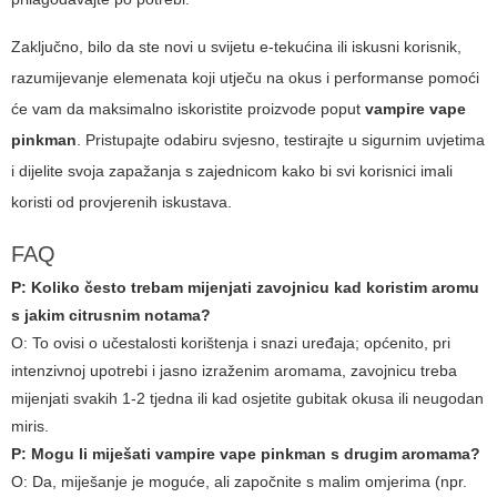
Zaključno, bilo da ste novi u svijetu e-tekućina ili iskusni korisnik,
razumijevanje elemenata koji utječu na okus i performanse pomoći
će vam da maksimalno iskoristite proizvode poput
vampire vape
pinkman
. Pristupajte odabiru svjesno, testirajte u sigurnim uvjetima
i dijelite svoja zapažanja s zajednicom kako bi svi korisnici imali
koristi od provjerenih iskustava.
FAQ
P: Koliko često trebam mijenjati zavojnicu kad koristim aromu
s jakim citrusnim notama?
O: To ovisi o učestalosti korištenja i snazi uređaja; općenito, pri
intenzivnoj upotrebi i jasno izraženim aromama, zavojnicu treba
mijenjati svakih 1-2 tjedna ili kad osjetite gubitak okusa ili neugodan
miris.
P: Mogu li miješati
vampire vape pinkman
s drugim aromama?
O: Da, miješanje je moguće, ali započnite s malim omjerima (npr.