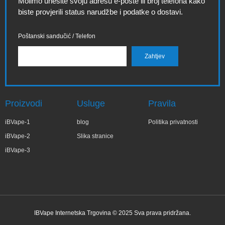
Molimo unesite svoju adresu e-pošte ili broj telefona kako
biste provjerili status narudžbe i podatke o dostavi.
Poštanski sandučić / Telefon
Proizvodi
Usluge
Pravila
iBVape-1
blog
Politika privatnosti
iBVape-2
Slika stranice
iBVape-3
IBVape Internetska Trgovina © 2025 Sva prava pridržana.
✕
Bar***ra