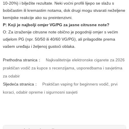
10-20%) i bilježite rezultate. Neki voćni profili lijepo se slažu s
bobičastim ili kremastim notama, dok drugi mogu stvarati neželjene
kemijske reakcije ako su preintenzivni.
P: Koji je najbolji omjer VG/PG za jasne citrusne note?
O: Za izraženije citrusne note obično je pogodniji omjer s većim
udjelom PG (npr. 50/50 ili 40/60 VG/PG), ali prilagodite prema
vašem uređaju i željenoj gustoći oblaka.
Prethodna stranica：
Najkvalitetnije elektronske cigarete za 2026
praktičan vodič za kupce s recenzijama, usporedbama i savjetima
za odabir
Sljedeća stranica：
Praktičan vaping for beginners vodič, prvi
koraci, odabir opreme i sigurnosni savjeti