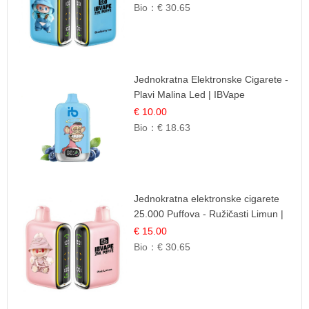
Bio：
€ 30.65
Jednokratna Elektronske Cigarete -
Plavi Malina Led | IBVape
€ 10.00
Bio：
€ 18.63
Jednokratna elektronske cigarete
25.000 Puffova - Ružičasti Limun |
Osježavajuća Citrusna Aroma
€ 15.00
Bio：
€ 30.65