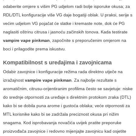
odaberite omjere s višim PG udjelom radi bolje isporuke okusa; za
RDL/DTL konfiguracije više VG daje bogatiji oblak. U praksi, serije s
većim udjelom VG pojačat će slatke i kremaste note, dok će PG
naglasiti oštrinu citrusa i jasnoću začinskih tonova. Kada testirate
vampire vape pinkman
, započnite s preporučenim omjerom na
boci i prilagodite prema iskustvu.
Kompatibilnost s uređajima i zavojnicama
Odabir zavojnice i konfiguracije režima rada direktno utječe na
izražajnost
vampire vape pinkman
. Za najbolje rezultate s
aromatičnim, citrusu-orijentiranim profilima često se savjetuje: niske
do srednje otpornosti za uređaje s direktnim protokom zraka (DTL)
kako bi se dobila puna arome i gustoća oblaka; veće otpornosti za
MTL korisnike kako bi se zadržala preciznost okusa pri nižim
snagama. Kod isprobavanja novačića uvijek pratite preporuke
proizvođača zavojnice i redovno mijenjajte zavojnicu kad osjetite