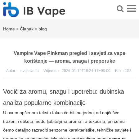
Home
>
Članak
>
blog
Vampire Vape Pinkman pregled i savjeti za vape
korištenje — aroma, snaga i preporuke
Autor：
ovoj stanici
Vrijeme：
2026-01-12T18:24:17+00:00
Klik：
158
Vodič za aromu, snagu i upotrebu: dubinska
analiza popularne kombinacije
U ovom opširnom tekstu fokus će biti na jednoj od najčešće
traženih etiketa među ljubiteljima aroma i e-tekućina, pri čemu
ćemo detaljno razraditi senzorne karakteristike, tehničke savjete i
preporuke za optimalno iskustvo s proizvodima poput
vampire