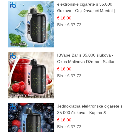
elektronske cigarete s 35.000
šlukova - Osježavajući Mentol |
Čista i Svježa Okus
€ 18.00
Bio：
€ 37.72
IBVape Bar s 35.000 šlukova -
Okus Malinova Džema | Slatka
Voćna Aroma
€ 18.00
Bio：
€ 37.72
Jednokratna elektronske cigarete s
35.000 šlukova - Kupina &
Borovnica | Intenzivna Mješavina
€ 18.00
Šumskog Voća
Bio：
€ 37.72