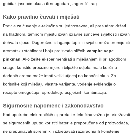
gubitak jasnoće ukusa ili neugodan „zagoruć“ trag.
Kako pravilno čuvati i miješati
Pravila za čuvanje e-tekućina su jednostavna, ali presudna: držati
na hladnom, tamnom mjestu izvan izravne sunčeve svjetlosti i izvan
dohvata djece. Dugoročno izlaganje toplini i svjetlu može promijeniti
aromatsku stabilnost i boju proizvoda sličnih
vampire vape
pinkman
. Ako želite eksperimentirati s miješanjem ili prilagodbom
snage, koristite precizne mjere i bilježite udjele: malu količinu
dodanih aroma može imati veliki utjecaj na konačni okus. Za
korisnike koji miješaju vlastite varijante, vođenje evidencije o
receptu omogućuje reprodukciju uspješnih kombinacija.
Sigurnosne napomene i zakonodavstvo
Kod upotrebe elektroničkih cigareta i e-tekućina važno je pridržavati
se sigurnosnih uputa: koristiti baterije preporučene od proizvođača,
ne prepunjavati spremnik, i izbjegavati razgradnju ili korištenje