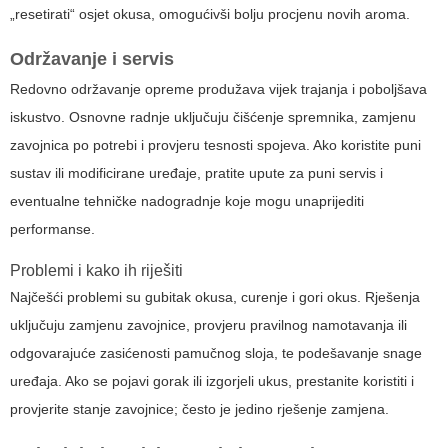
„resetirati“ osjet okusa, omogućivši bolju procjenu novih aroma.
Održavanje i servis
Redovno održavanje opreme produžava vijek trajanja i poboljšava
iskustvo. Osnovne radnje uključuju čišćenje spremnika, zamjenu
zavojnica po potrebi i provjeru tesnosti spojeva. Ako koristite puni
sustav ili modificirane uređaje, pratite upute za puni servis i
eventualne tehničke nadogradnje koje mogu unaprijediti
performanse.
Problemi i kako ih riješiti
Najčešći problemi su gubitak okusa, curenje i gori okus. Rješenja
uključuju zamjenu zavojnice, provjeru pravilnog namotavanja ili
odgovarajuće zasićenosti pamučnog sloja, te podešavanje snage
uređaja. Ako se pojavi gorak ili izgorjeli ukus, prestanite koristiti i
provjerite stanje zavojnice; često je jedino rješenje zamjena.