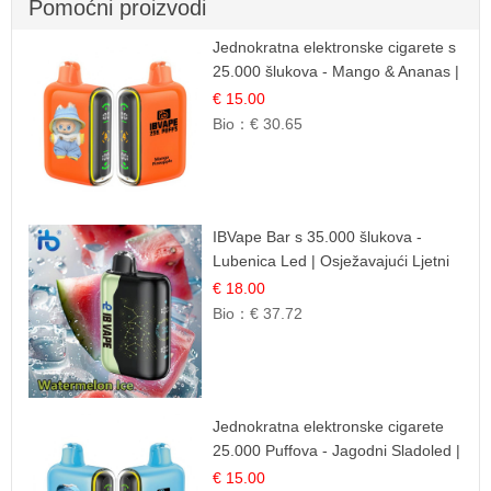
Pomoćni proizvodi
Jednokratna elektronske cigarete s
25.000 šlukova - Mango & Ananas |
Egzotična Voćna Mješavina
€ 15.00
Bio：
€ 30.65
IBVape Bar s 35.000 šlukova -
Lubenica Led | Osježavajući Ljetni
Okus
€ 18.00
Bio：
€ 37.72
Jednokratna elektronske cigarete
25.000 Puffova - Jagodni Sladoled |
Kremasta Slatka Okus
€ 15.00