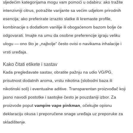
sljedećim kategorijama mogu vam pomoći u odabiru: ako tražite
intenzivniji citrus, potražite varijante sa većim udjelom prirodnih
esencija; ako preferirate izrazito slatke ili kremaste profile,
kombinacije s dodatkom vanilije ili obogaćenom bazom bolje će
odgovarati. Imajte na umu da osobne preferencije igraju veliku
ulogu — ono što je „najbolje“ često ovisi o navikama inhalacije i
vrsti uređaja.
Kako čitati etikete i sastav
Kada pregledavate sastav, obratite pažnju na udio VG/PG,
prisutnost dodatnih aroma, vrstu nikotina (slobodni baza ili
nikotinski soli) i eventualne aditive. Transparentan proizvođač koji
jasno navodi postotke i sastojke često je pouzdaniji izbor. Za
proizvode poput
vampire vape pinkman
, očekujte opisnu
deklaraciju okusa i preporučene snage uređaja uz preporuke za
skladištenje.