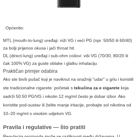
. Općenito:
MTL (mouth-to-lung) uređaji: niži VG i veći PG (npr. 50/50 ili 60/40)
za bolji prijenos okusa i jači throat hit.
DL (direct-lung) uređaji i sub-ohm coilovi: viši VG (70/30, 80/20 ili
čak 100% VG) za guste oblake i glatku inhalaciju.
Praktičan primjer odabira
Ako ste bivši pušač koji je naviknut na snažniji "udar" u grlu i koristili
ste tradicionalne cigarete: početak s
tekućina za e cigarete
koja
sadrži 50:50 PG/VG i nikotin 12 mg/ml često je dobar izbor. Ako
koristite pod-sustav ili želite manje iritacije, probajte sol nikotina od
10–20 mg/ml s visokim udjelom VG.
Pravila i regulative — što pratiti
Regulacija proizvoda može se razlikovati među državama. U