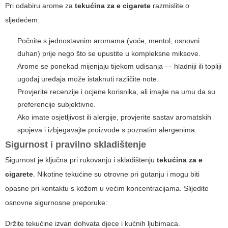
Pri odabiru arome za
tekućina za e cigarete
razmislite o
sljedećem:
Počnite s jednostavnim aromama (voće, mentol, osnovni
duhan) prije nego što se upustite u kompleksne miksove.
Arome se ponekad mijenjaju tijekom udisanja — hladniji ili topliji
ugođaj uređaja može istaknuti različite note.
Provjerite recenzije i ocjene korisnika, ali imajte na umu da su
preferencije subjektivne.
Ako imate osjetljivost ili alergije, provjerite sastav aromatskih
spojeva i izbjegavajte proizvode s poznatim alergenima.
Sigurnost i pravilno skladištenje
Sigurnost je ključna pri rukovanju i skladištenju
tekućina za e
cigarete
. Nikotine tekućine su otrovne pri gutanju i mogu biti
opasne pri kontaktu s kožom u većim koncentracijama. Slijedite
osnovne sigurnosne preporuke:
Držite
tekućine
izvan dohvata djece i kućnih ljubimaca.