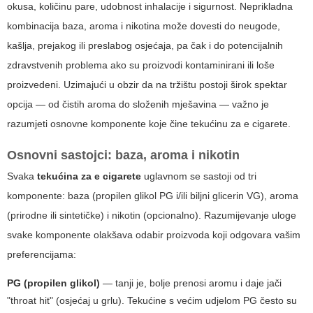
okusa, količinu pare, udobnost inhalacije i sigurnost. Neprikladna
kombinacija baza, aroma i nikotina može dovesti do neugode,
kašlja, prejakog ili preslabog osjećaja, pa čak i do potencijalnih
zdravstvenih problema ako su proizvodi kontaminirani ili loše
proizvedeni. Uzimajući u obzir da na tržištu postoji širok spektar
opcija — od čistih aroma do složenih mješavina — važno je
razumjeti osnovne komponente koje čine
tekućinu za e cigarete
.
Osnovni sastojci: baza, aroma i nikotin
Svaka
tekućina za e cigarete
uglavnom se sastoji od tri
komponente: baza (propilen glikol PG i/ili biljni glicerin VG), aroma
(prirodne ili sintetičke) i nikotin (opcionalno). Razumijevanje uloge
svake komponente olakšava odabir proizvoda koji odgovara vašim
preferencijama:
PG (propilen glikol)
— tanji je, bolje prenosi aromu i daje jači
"throat hit" (osjećaj u grlu). Tekućine s većim udjelom PG često su