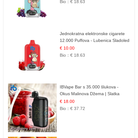
Bio：
€ 18.63
Jednokratna elektronske cigarete
12.000 Puffova - Lubenica Sladoled
| Ljetna Desertna Aroma
€ 10.00
Bio：
€ 18.63
IBVape Bar s 35.000 šlukova -
Okus Malinova Džema | Slatka
Voćna Aroma
€ 18.00
Bio：
€ 37.72