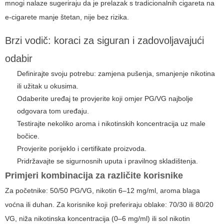
mnogi nalaze sugeriraju da je prelazak s tradicionalnih cigareta na
e-cigarete manje štetan, nije bez rizika.
Brzi vodič: koraci za siguran i zadovoljavajući
odabir
Definirajte svoju potrebu: zamjena pušenja, smanjenje nikotina
ili užitak u okusima.
Odaberite uređaj te provjerite koji omjer PG/VG najbolje
odgovara tom uređaju.
Testirajte nekoliko aroma i nikotinskih koncentracija uz male
bočice.
Provjerite porijeklo i certifikate proizvoda.
Pridržavajte se sigurnosnih uputa i pravilnog skladištenja.
Primjeri kombinacija za različite korisnike
Za početnike: 50/50 PG/VG, nikotin 6–12 mg/ml, aroma blaga
voćna ili duhan. Za korisnike koji preferiraju oblake: 70/30 ili 80/20
VG, niža nikotinska koncentracija (0–6 mg/ml) ili sol nikotin