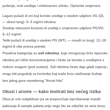
pušenja, vrsti uređaja i očekivanom učinku. Općenite smjernice:
Lagani pušači ili oni koji koriste uređaje s visokim udjelom VG (DL
— direct lung): 0–3 mg/ml nikotina.
Srednje intenzivni korisnici ili uređaji s umjerenim udjelom PG/VG:
6–12 mg/ml.
Teški pušači ili uređaji s visokim PG (MTL — mouth to lung): 12–18
mg/ml ili više prema potrebi.
Posebna kategorija su
soli nikotina
, koje omogućuju bržu isporuku
nikotina pri nižim koncentracijama i često se koriste u uređajima s
niskom snagom (pod sustavi). Soli nikotina često daju glađi osjećaj i
mogu biti pogodniji za korisnike koji traže brzo utaživanje žudnje
bez jakog gore navedenog "throat hita".
Okusi i arome — kako testirati bez većeg rizika
Okus je vrlo subjektivan pa se preporučuje isprobavanje manjih
pakiranja ili sample paketa prije nego što se odlučite za veće boce.