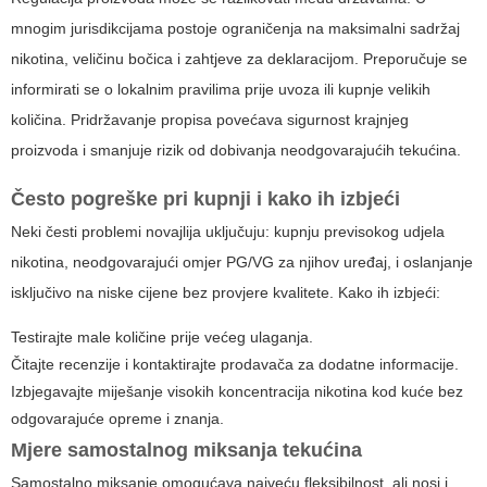
mnogim jurisdikcijama postoje ograničenja na maksimalni sadržaj
nikotina, veličinu bočica i zahtjeve za deklaracijom. Preporučuje se
informirati se o lokalnim pravilima prije uvoza ili kupnje velikih
količina. Pridržavanje propisa povećava sigurnost krajnjeg
proizvoda i smanjuje rizik od dobivanja neodgovarajućih tekućina.
Često pogreške pri kupnji i kako ih izbjeći
Neki česti problemi novajlija uključuju: kupnju previsokog udjela
nikotina, neodgovarajući omjer PG/VG za njihov uređaj, i oslanjanje
isključivo na niske cijene bez provjere kvalitete. Kako ih izbjeći:
Testirajte male količine prije većeg ulaganja.
Čitajte recenzije i kontaktirajte prodavača za dodatne informacije.
Izbjegavajte miješanje visokih koncentracija nikotina kod kuće bez
odgovarajuće opreme i znanja.
Mjere samostalnog miksanja tekućina
Samostalno miksanje omogućava najveću fleksibilnost, ali nosi i