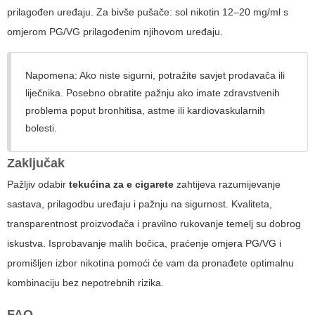
prilagođen uređaju. Za bivše pušače: sol nikotin 12–20 mg/ml s
omjerom PG/VG prilagođenim njihovom uređaju.
Napomena: Ako niste sigurni, potražite savjet prodavača ili
liječnika. Posebno obratite pažnju ako imate zdravstvenih
problema poput bronhitisa, astme ili kardiovaskularnih
bolesti.
Zaključak
Pažljiv odabir
tekućina za e cigarete
zahtijeva razumijevanje
sastava, prilagodbu uređaju i pažnju na sigurnost. Kvaliteta,
transparentnost proizvođača i pravilno rukovanje temelj su dobrog
iskustva. Isprobavanje malih bočica, praćenje omjera PG/VG i
promišljen izbor nikotina pomoći će vam da pronađete optimalnu
kombinaciju bez nepotrebnih rizika.
FAQ