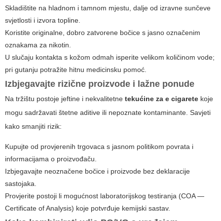
Skladištite na hladnom i tamnom mjestu, dalje od izravne sunčeve
svjetlosti i izvora topline.
Koristite originalne, dobro zatvorene bočice s jasno označenim
oznakama za nikotin.
U slučaju kontakta s kožom odmah isperite velikom količinom vode;
pri gutanju potražite hitnu medicinsku pomoć.
Izbjegavajte rizične proizvode i lažne ponude
Na tržištu postoje jeftine i nekvalitetne
tekućine za e cigarete
koje
mogu sadržavati štetne aditive ili nepoznate kontaminante. Savjeti
kako smanjiti rizik:
Kupujte od provjerenih trgovaca s jasnom politikom povrata i
informacijama o proizvođaču.
Izbjegavajte neoznačene bočice i proizvode bez deklaracije
sastojaka.
Provjerite postoji li mogućnost laboratorijskog testiranja (COA —
Certificate of Analysis) koje potvrđuje kemijski sastav.