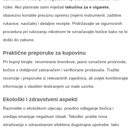
rizike. Ako planirate sami miješati
tekućina za e cigarete
,
obavezno koristite preciznu opremu (mjerni instrumenti, zaštitne
rukavice, naočale) i detaljne recepte. Pridržavajte se sigurnosnih
procedura pri rukovanju nikotinom te označavajte bočice kako ne bi
došlo do zabune.
Praktične preporuke za kupovinu
Pri kupnji birajte: renomirane brendove, jasno označene proizvode,
bočice s childproof zatvaračem i verificirane prodavače. Tražite
recenzije i preporuke iz relevantnih zajednica, ali uvijek kombinirajte
informacije s vlastitim testiranjem uz male uzorke.
Ekološki i zdravstveni aspekti
Razmislite o ekološkom utjecaju: pravilno odlaganje bočica i
uređaja smanjuje negativan otisak. Također, pratite nova
istraživanja o zdravstvenim efektima dugotrajne upotrebe. Iako