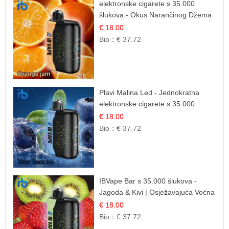
elektronske cigarete s 35.000
šlukova - Okus Narančinog Džema
| Dugotrajno Iskustvo
€ 18.00
Bio：
€ 37.72
Plavi Malina Led - Jednokratna
elektronske cigarete s 35.000
šlukova | IBVape
€ 18.00
Bio：
€ 37.72
IBVape Bar s 35.000 šlukova -
Jagoda & Kivi | Osježavajuća Voćna
Mješavina
€ 18.00
Bio：
€ 37.72