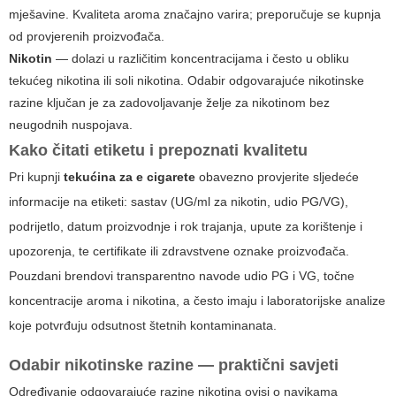
mješavine. Kvaliteta aroma značajno varira; preporučuje se kupnja
od provjerenih proizvođača.
Nikotin
— dolazi u različitim koncentracijama i često u obliku
tekućeg nikotina ili soli nikotina. Odabir odgovarajuće nikotinske
razine ključan je za zadovoljavanje želje za nikotinom bez
neugodnih nuspojava.
Kako čitati etiketu i prepoznati kvalitetu
Pri kupnji
tekućina za e cigarete
obavezno provjerite sljedeće
informacije na etiketi: sastav (UG/ml za nikotin, udio PG/VG),
podrijetlo, datum proizvodnje i rok trajanja, upute za korištenje i
upozorenja, te certifikate ili zdravstvene oznake proizvođača.
Pouzdani brendovi transparentno navode udio PG i VG, točne
koncentracije aroma i nikotina, a često imaju i laboratorijske analize
koje potvrđuju odsutnost štetnih kontaminanata.
Odabir nikotinske razine — praktični savjeti
Određivanje odgovarajuće razine nikotina ovisi o navikama