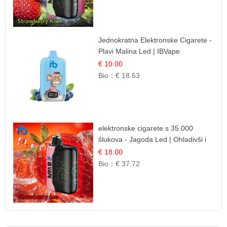
Jednokratna Elektronske Cigarete -
Plavi Malina Led | IBVape
€ 10.00
Bio：
€ 18.63
elektronske cigarete s 35.000
šlukova - Jagoda Led | Ohladivši i
Osježavajući Okus
€ 18.00
Bio：
€ 37.72