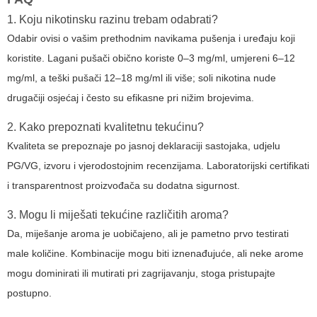
1. Koju nikotinsku razinu trebam odabrati?
Odabir ovisi o vašim prethodnim navikama pušenja i uređaju koji
koristite. Lagani pušači obično koriste 0–3 mg/ml, umjereni 6–12
mg/ml, a teški pušači 12–18 mg/ml ili više; soli nikotina nude
drugačiji osjećaj i često su efikasne pri nižim brojevima.
2. Kako prepoznati kvalitetnu tekućinu?
Kvaliteta se prepoznaje po jasnoj deklaraciji sastojaka, udjelu
PG/VG, izvoru i vjerodostojnim recenzijama. Laboratorijski certifikati
i transparentnost proizvođača su dodatna sigurnost.
3. Mogu li miješati tekućine različitih aroma?
Da, miješanje aroma je uobičajeno, ali je pametno prvo testirati
male količine. Kombinacije mogu biti iznenađujuće, ali neke arome
mogu dominirati ili mutirati pri zagrijavanju, stoga pristupajte
postupno.