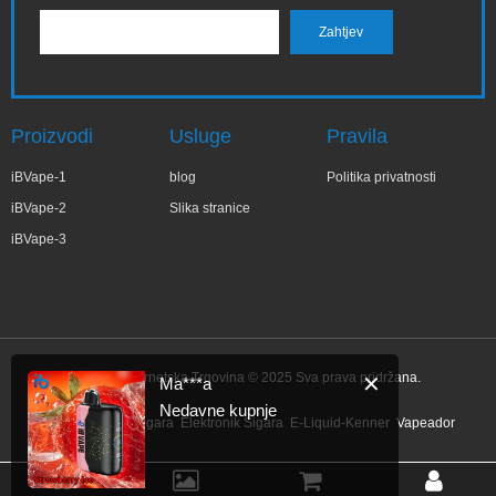
Proizvodi
Usluge
Pravila
iBVape-1
blog
Politika privatnosti
iBVape-2
Slika stranice
iBVape-3
IBVape Internetska Trgovina © 2025 Sva prava pridržana.
✕
Ma***a
Nedavne kupnje
Link:
Elektronik Sigara
Elektronik Sigara
E-Liquid-Kenner
Vapeador