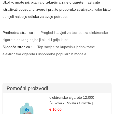
Ukoliko imate još pitanja o
tekućina za e cigarete
, nastavite
istraživati pouzdane izvore i pratite preporuke stručnjaka kako biste
donijeli najbolju odluku za svoje potrebe.
Prethodna stranica：
Pregled i savjeti za tecnost za elektronske
cigarete dekang najbolji okusi i gdje kupiti
Sljedeća stranica：
Top savjeti za kupovinu jednokratne
elektronska cigareta i usporedba popularnih modela
Pomoćni proizvodi
elektronske cigarete 12.000
Šlukova - Ribizla i Grožđe |
Elegantna Voćna Kombinacija
€ 10.00