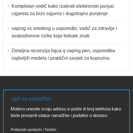
Kompletan vodič kako izabrati elektronski punjac
cigareta za brzo sigurno i dugotrajno punjenje
vaping vs smoking u usporedbi, vodič za zdravlje i
svakodnevne rizike koje trebate znati
Detaljna recenzija liqua q vaping pen, usporedba
najboljih modela i praktični savjeti za kupovinu
Upit za narudžbu
Molimo unesite svoju adresu e-pošte ili broj telefona kako
biste provjerili status narudžbe i podatke o dostavi.
Poštanski sandučić / Telefon