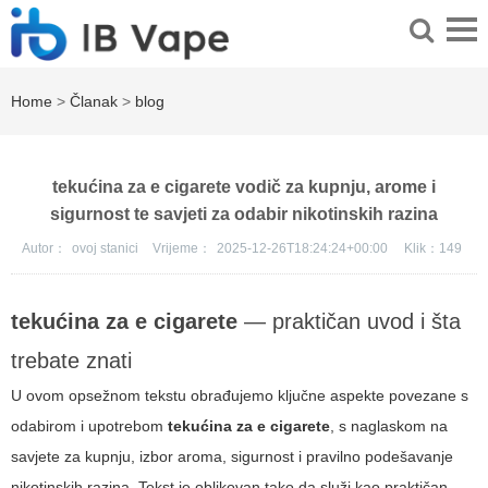
Home
>
Članak
>
blog
tekućina za e cigarete vodič za kupnju, arome i
sigurnost te savjeti za odabir nikotinskih razina
Autor：
ovoj stanici
Vrijeme：
2025-12-26T18:24:24+00:00
Klik：
149
tekućina za e cigarete
— praktičan uvod i šta
trebate znati
U ovom opsežnom tekstu obrađujemo ključne aspekte povezane s
odabirom i upotrebom
tekućina za e cigarete
, s naglaskom na
savjete za kupnju, izbor aroma, sigurnost i pravilno podešavanje
nikotinskih razina. Tekst je oblikovan tako da služi kao praktičan