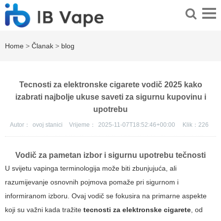
Home
>
Članak
>
blog
Tecnosti za elektronske cigarete vodič 2025 kako
izabrati najbolje ukuse saveti za sigurnu kupovinu i
upotrebu
Autor：
ovoj stanici
Vrijeme：
2025-11-07T18:52:46+00:00
Klik：
226
Vodič za pametan izbor i sigurnu upotrebu tečnosti
U svijetu vapinga terminologija može biti zbunjujuća, ali
razumijevanje osnovnih pojmova pomaže pri sigurnom i
informiranom izboru. Ovaj vodič se fokusira na primarne aspekte
koji su važni kada tražite
tecnosti za elektronske cigarete
, od