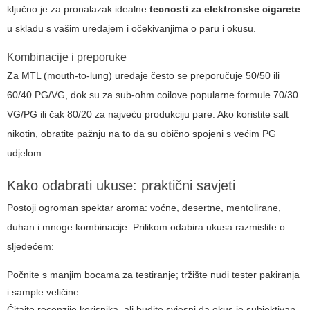
ključno je za pronalazak idealne
tecnosti za elektronske cigarete
u skladu s vašim uređajem i očekivanjima o paru i okusu.
Kombinacije i preporuke
Za MTL (mouth-to-lung) uređaje često se preporučuje 50/50 ili
60/40 PG/VG, dok su za sub-ohm coilove popularne formule 70/30
VG/PG ili čak 80/20 za najveću produkciju pare. Ako koristite salt
nikotin, obratite pažnju na to da su obično spojeni s većim PG
udjelom.
Kako odabrati ukuse: praktični savjeti
Postoji ogroman spektar aroma: voćne, desertne, mentolirane,
duhan i mnoge kombinacije. Prilikom odabira ukusa razmislite o
sljedećem:
Počnite s manjim bocama za testiranje; tržište nudi tester pakiranja
i sample veličine.
Čitajte recenzije korisnika, ali budite svjesni da okus je subjektivan.