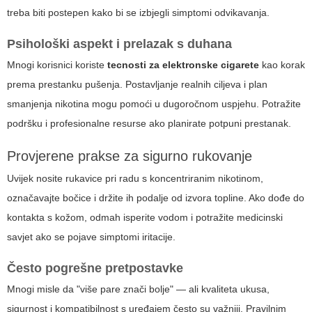
treba biti postepen kako bi se izbjegli simptomi odvikavanja.
Psihološki aspekt i prelazak s duhana
Mnogi korisnici koriste
tecnosti za elektronske cigarete
kao korak
prema prestanku pušenja. Postavljanje realnih ciljeva i plan
smanjenja nikotina mogu pomoći u dugoročnom uspjehu. Potražite
podršku i profesionalne resurse ako planirate potpuni prestanak.
Provjerene prakse za sigurno rukovanje
Uvijek nosite rukavice pri radu s koncentriranim nikotinom,
označavajte bočice i držite ih podalje od izvora topline. Ako dođe do
kontakta s kožom, odmah isperite vodom i potražite medicinski
savjet ako se pojave simptomi iritacije.
Često pogrešne pretpostavke
Mnogi misle da "više pare znači bolje" — ali kvaliteta ukusa,
sigurnost i kompatibilnost s uređajem često su važniji. Pravilnim