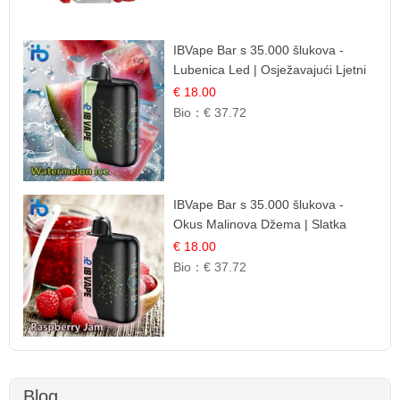
IBVape Bar s 35.000 šlukova -
Lubenica Led | Osježavajući Ljetni
Okus
€ 18.00
Bio：
€ 37.72
IBVape Bar s 35.000 šlukova -
Okus Malinova Džema | Slatka
Voćna Aroma
€ 18.00
Bio：
€ 37.72
Blog