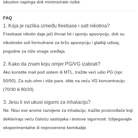
iskustvo vapinga dok minimizirate rizike.
FAQ
1. Koja je razlika između freebase i salt nikotina?
Freebase nikotin daje jači throat hit i sporiju apsorpciju, dok su
nikotinske soli formulirane za bržu apsorpciju i glatkiji udisaj,
pogodne za niže snage uređaja.
2. Kako da znam koju omjer PG/VG izabrati?
Ako koristite mali pod sistem ili MTL, tražite veći udio PG (npr.
50/50). Za sub-ohm i više pare, idite na veću VG koncentraciju
(70/30 ili 80/20).
3. Jesu li svi ukusi sigurni za inhalaciju?
Ne. Nisu sve arome razvijene za inhalaciju; tražite proizvođače koji
deklariraju veću čistoću sastojaka i testove sigurnosti. Izbjegavajte
eksperimentalne ili neproverene kemikalije.