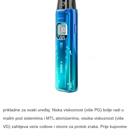
prikladne za svaki uređaj. Niska viskoznost (više PG) bolje radi u
malim pod sistemima i MTL atomizerima; visoka viskoznost (više
VG) zahtijeva veće coilove i otvore za protok zraka. Prije kupovine