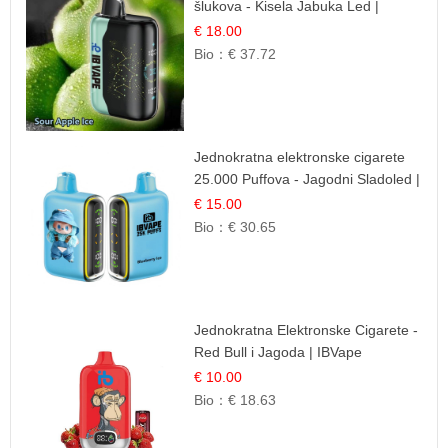
šlukova - Kisela Jabuka Led |
Osježavajući Kiselo-Slatki Okus
€ 18.00
Bio：
€ 37.72
Jednokratna elektronske cigarete
25.000 Puffova - Jagodni Sladoled |
Kremasta Slatka Okus
€ 15.00
Bio：
€ 30.65
Jednokratna Elektronske Cigarete -
Red Bull i Jagoda | IBVape
€ 10.00
Bio：
€ 18.63