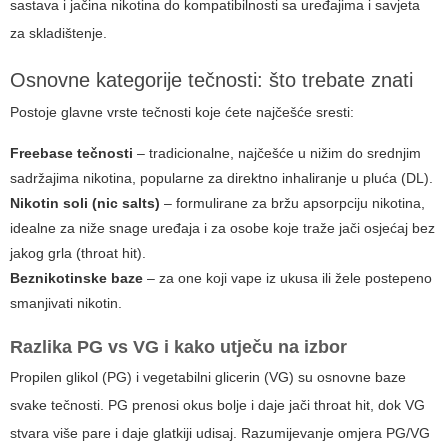
sastava i jačina nikotina do kompatibilnosti sa uređajima i savjeta
za skladištenje.
Osnovne kategorije tečnosti: što trebate znati
Postoje glavne vrste tečnosti koje ćete najčešće sresti:
Freebase tečnosti
– tradicionalne, najčešće u nižim do srednjim
sadržajima nikotina, popularne za direktno inhaliranje u pluća (DL).
Nikotin soli (nic salts)
– formulirane za bržu apsorpciju nikotina,
idealne za niže snage uređaja i za osobe koje traže jači osjećaj bez
jakog grla (throat hit).
Beznikotinske baze
– za one koji vape iz ukusa ili žele postepeno
smanjivati nikotin.
Razlika PG vs VG i kako utječu na izbor
Propilen glikol (PG)
i
vegetabilni glicerin (VG)
su osnovne baze
svake tečnosti. PG prenosi okus bolje i daje jači throat hit, dok VG
stvara više pare i daje glatkiji udisaj. Razumijevanje omjera PG/VG