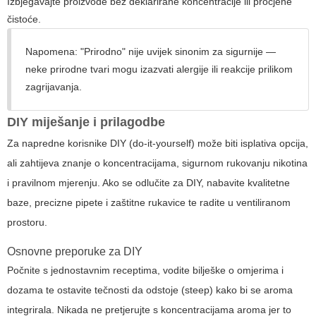
Izbjegavajte proizvode bez deklarirane koncentracije ili procjene
čistoće.
Napomena: "Prirodno" nije uvijek sinonim za sigurnije —
neke prirodne tvari mogu izazvati alergije ili reakcije prilikom
zagrijavanja.
DIY miješanje i prilagodbe
Za napredne korisnike DIY (do-it-yourself) može biti isplativa opcija,
ali zahtijeva znanje o koncentracijama, sigurnom rukovanju nikotina
i pravilnom mjerenju. Ako se odlučite za DIY, nabavite kvalitetne
baze, precizne pipete i zaštitne rukavice te radite u ventiliranom
prostoru.
Osnovne preporuke za DIY
Počnite s jednostavnim receptima, vodite bilješke o omjerima i
dozama te ostavite tečnosti da odstoje (steep) kako bi se aroma
integrirala. Nikada ne pretjerujte s koncentracijama aroma jer to