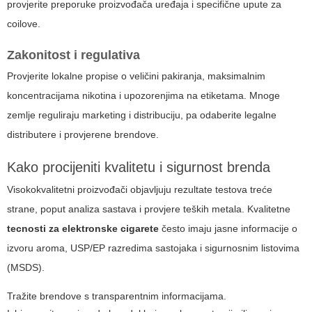
provjerite preporuke proizvođača uređaja i specifične upute za
coilove.
Zakonitost i regulativa
Provjerite lokalne propise o veličini pakiranja, maksimalnim
koncentracijama nikotina i upozorenjima na etiketama. Mnoge
zemlje reguliraju marketing i distribuciju, pa odaberite legalne
distributere i provjerene brendove.
Kako procijeniti kvalitetu i sigurnost brenda
Visokokvalitetni proizvođači objavljuju rezultate testova treće
strane, poput analiza sastava i provjere teških metala. Kvalitetne
tecnosti za elektronske cigarete
često imaju jasne informacije o
izvoru aroma, USP/EP razredima sastojaka i sigurnosnim listovima
(MSDS).
Tražite brendove s transparentnim informacijama.