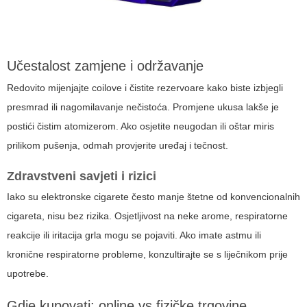
Učestalost zamjene i održavanje
Redovito mijenjajte coilove i čistite rezervoare kako biste izbjegli
presmrad ili nagomilavanje nečistoća. Promjene ukusa lakše je
postići čistim atomizerom. Ako osjetite neugodan ili oštar miris
prilikom pušenja, odmah provjerite uređaj i tečnost.
Zdravstveni savjeti i rizici
Iako su elektronske cigarete često manje štetne od konvencionalnih
cigareta, nisu bez rizika. Osjetljivost na neke arome, respiratorne
reakcije ili iritacija grla mogu se pojaviti. Ako imate astmu ili
kronične respiratorne probleme, konzultirajte se s liječnikom prije
upotrebe.
Gdje kupovati: online vs fizičke trgovine