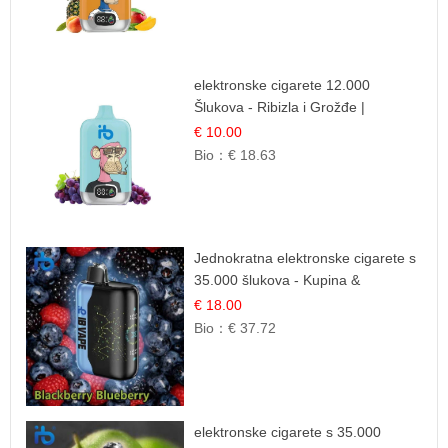
elektronske cigarete 12.000
Šlukova - Ribizla i Grožđe |
Elegantna Voćna Kombinacija
€ 10.00
Bio：
€ 18.63
Jednokratna elektronske cigarete s
35.000 šlukova - Kupina &
Borovnica | Intenzivna Mješavina
€ 18.00
Šumskog Voća
Bio：
€ 37.72
elektronske cigarete s 35.000