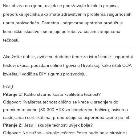
Bez obzira na cijenu, uvijek se pridržavajte lokalnih propisa,
preporuka liječnika ako imate zdravstvenih problema i sigurnosnih
uputa proizvođača. Pametna i odgovorna upotreba produžuje
korisničko iskustvo i smanjuje potrebu za čestim zamjenama
tečnosti.
Ako želite dublje, ovdje su dodatne teme za istraživanje: usporedni
testovi okusa, pouzdani online trgovci u Hrvatskoj, kako čitati COA
izvještaj i vodič za DIY sigurnu proizvodnju.
FAQ
Pitanje 1:
Koliko stvarno košta kvalitetna tečnost?
Odgovor:
Kvalitetna tečnost obično se kreće u srednjem do
premium rasponu (80-300 HRK za standardnu bočicu), ovisno o
sastojcima i certifikatima; preporučuje se usporedba cijene po ml.
Pitanje 2:
Jesu li skuplje tečnosti uvijek bolje?
Odgovor:
Ne nužno—skuplje tečnosti često nude bolje sirovine i