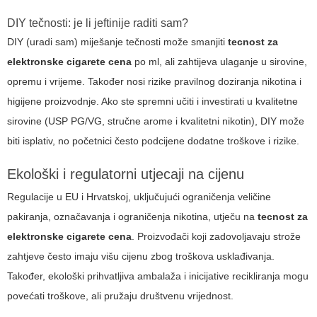
DIY tečnosti: je li jeftinije raditi sam?
DIY (uradi sam) miješanje tečnosti može smanjiti
tecnost za
elektronske cigarete cena
po ml, ali zahtijeva ulaganje u sirovine,
opremu i vrijeme. Također nosi rizike pravilnog doziranja nikotina i
higijene proizvodnje. Ako ste spremni učiti i investirati u kvalitetne
sirovine (USP PG/VG, stručne arome i kvalitetni nikotin), DIY može
biti isplativ, no početnici često podcijene dodatne troškove i rizike.
Ekološki i regulatorni utjecaji na cijenu
Regulacije u EU i Hrvatskoj, uključujući ograničenja veličine
pakiranja, označavanja i ograničenja nikotina, utječu na
tecnost za
elektronske cigarete cena
. Proizvođači koji zadovoljavaju strože
zahtjeve često imaju višu cijenu zbog troškova usklađivanja.
Također, ekološki prihvatljiva ambalaža i inicijative recikliranja mogu
povećati troškove, ali pružaju društvenu vrijednost.