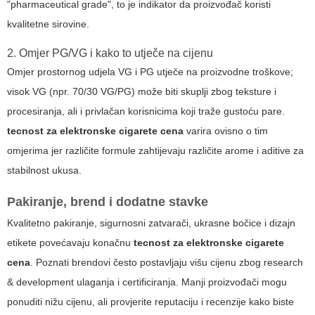
"pharmaceutical grade", to je indikator da proizvođač koristi
kvalitetne sirovine.
2. Omjer PG/VG i kako to utječe na cijenu
Omjer prostornog udjela VG i PG utječe na proizvodne troškove;
visok VG (npr. 70/30 VG/PG) može biti skuplji zbog teksture i
procesiranja, ali i privlačan korisnicima koji traže gustoću pare.
tecnost za elektronske cigarete cena
varira ovisno o tim
omjerima jer različite formule zahtijevaju različite arome i aditive za
stabilnost ukusa.
Pakiranje, brend i dodatne stavke
Kvalitetno pakiranje, sigurnosni zatvarači, ukrasne bočice i dizajn
etikete povećavaju konačnu
tecnost za elektronske cigarete
cena
. Poznati brendovi često postavljaju višu cijenu zbog research
& development ulaganja i certificiranja. Manji proizvođači mogu
ponuditi nižu cijenu, ali provjerite reputaciju i recenzije kako biste