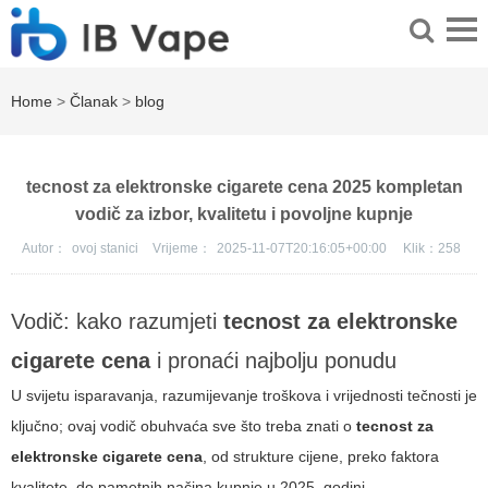
Home
>
Članak
>
blog
tecnost za elektronske cigarete cena 2025 kompletan
vodič za izbor, kvalitetu i povoljne kupnje
Autor：
ovoj stanici
Vrijeme：
2025-11-07T20:16:05+00:00
Klik：
258
Vodič: kako razumjeti
tecnost za elektronske
cigarete cena
i pronaći najbolju ponudu
U svijetu isparavanja, razumijevanje troškova i vrijednosti tečnosti je
ključno; ovaj vodič obuhvaća sve što treba znati o
tecnost za
elektronske cigarete cena
, od strukture cijene, preko faktora
kvalitete, do pametnih načina kupnje u 2025. godini.