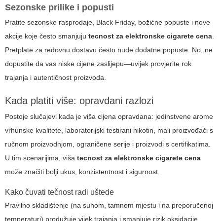
Sezonske prilike i popusti
Pratite sezonske rasprodaje, Black Friday, božićne popuste i nove
akcije koje često smanjuju
tecnost za elektronske cigarete cena
.
Pretplate za redovnu dostavu često nude dodatne popuste. No, ne
dopustite da vas niske cijene zaslijepu—uvijek provjerite rok
trajanja i autentičnost proizvoda.
Kada platiti više: opravdani razlozi
Postoje slučajevi kada je viša cijena opravdana: jedinstvene arome
vrhunske kvalitete, laboratorijski testirani nikotin, mali proizvođači s
ručnom proizvodnjom, ograničene serije i proizvodi s certifikatima.
U tim scenarijima, viša
tecnost za elektronske cigarete cena
može značiti bolji ukus, konzistentnost i sigurnost.
Kako čuvati tečnost radi uštede
Pravilno skladištenje (na suhom, tamnom mjestu i na preporučenoj
temperaturi) produžuje vijek trajanja i smanjuje rizik oksidacije