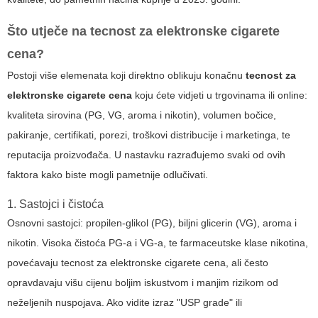
Što utječe na
tecnost za elektronske cigarete
cena
?
Postoji više elemenata koji direktno oblikuju konačnu
tecnost za
elektronske cigarete cena
koju ćete vidjeti u trgovinama ili online:
kvaliteta sirovina (PG, VG, aroma i nikotin), volumen bočice,
pakiranje, certifikati, porezi, troškovi distribucije i marketinga, te
reputacija proizvođača. U nastavku razrađujemo svaki od ovih
faktora kako biste mogli pametnije odlučivati.
1. Sastojci i čistoća
Osnovni sastojci: propilen-glikol (PG), biljni glicerin (VG), aroma i
nikotin. Visoka čistoća PG-a i VG-a, te farmaceutske klase nikotina,
povećavaju
tecnost za elektronske cigarete cena
, ali često
opravdavaju višu cijenu boljim iskustvom i manjim rizikom od
neželjenih nuspojava. Ako vidite izraz "USP grade" ili