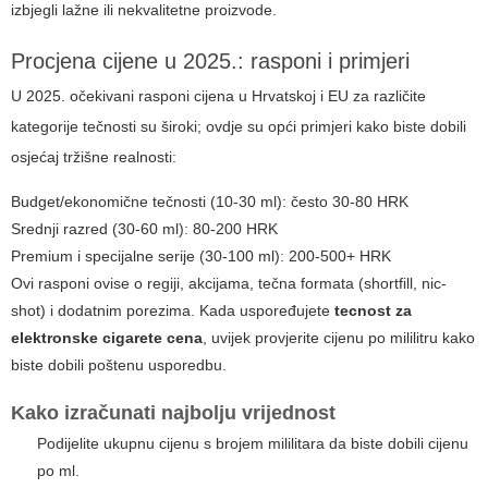
izbjegli lažne ili nekvalitetne proizvode.
Procjena cijene u 2025.: rasponi i primjeri
U 2025. očekivani rasponi cijena u Hrvatskoj i EU za različite
kategorije tečnosti su široki; ovdje su opći primjeri kako biste dobili
osjećaj tržišne realnosti:
Budget/ekonomične tečnosti (10-30 ml): često 30-80 HRK
Srednji razred (30-60 ml): 80-200 HRK
Premium i specijalne serije (30-100 ml): 200-500+ HRK
Ovi rasponi ovise o regiji, akcijama, tečna formata (shortfill, nic-
shot) i dodatnim porezima. Kada uspoređujete
tecnost za
elektronske cigarete cena
, uvijek provjerite cijenu po mililitru kako
biste dobili poštenu usporedbu.
Kako izračunati najbolju vrijednost
Podijelite ukupnu cijenu s brojem mililitara da biste dobili cijenu
po ml.