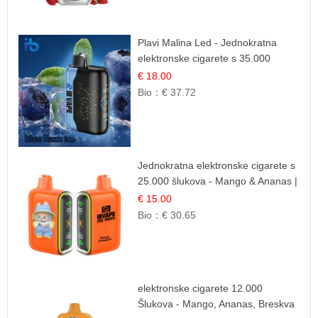
Plavi Malina Led - Jednokratna
elektronske cigarete s 35.000
šlukova | IBVape
€ 18.00
Bio：
€ 37.72
Jednokratna elektronske cigarete s
25.000 šlukova - Mango & Ananas |
Egzotična Voćna Mješavina
€ 15.00
Bio：
€ 30.65
elektronske cigarete 12.000
Šlukova - Mango, Ananas, Breskva