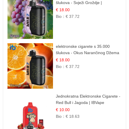
šlukova - Svježi Groždje |
Osježavajuća Voćna Aroma
€ 18.00
Bio：
€ 37.72
elektronske cigarete s 35.000
šlukova - Okus Narančinog Džema
| Dugotrajno Iskustvo
€ 18.00
Bio：
€ 37.72
Jednokratna Elektronske Cigarete -
Red Bull i Jagoda | IBVape
€ 10.00
Bio：
€ 18.63