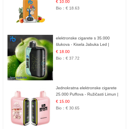
| Tropska Voćna Mješavina
€ 10.00
Bio：
€ 18.63
elektronske cigarete s 35.000
šlukova - Kisela Jabuka Led |
Osježavajući Kiselo-Slatki Okus
€ 18.00
Bio：
€ 37.72
Jednokratna elektronske cigarete
25.000 Puffova - Ružičasti Limun |
Osježavajuća Citrusna Aroma
€ 15.00
Bio：
€ 30.65