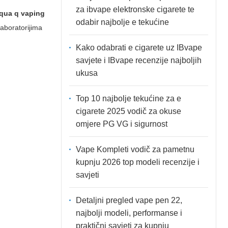
za ibvape elektronske cigarete te
iqua q vaping
odabir najbolje e tekućine
laboratorijima
Kako odabrati e cigarete uz IBvape
savjete i IBvape recenzije najboljih
ukusa
Top 10 najbolje tekućine za e
cigarete 2025 vodič za okuse
omjere PG VG i sigurnost
Vape Kompleti vodič za pametnu
kupnju 2026 top modeli recenzije i
savjeti
Detaljni pregled vape pen 22,
najbolji modeli, performanse i
praktični savjeti za kupnju