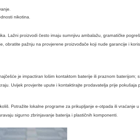
vanje.
ednosti nikotina.
isnika. Lažni proizvodi često imaju sumnjivu ambalažu, gramatičke pogreš
e, obratite pažnju na provjerene proizvođače koji nude garancije i kori
najčešće je impactiran lošim kontaktom baterije ili praznom baterijom;
kraju. Uvijek provjerite upute i kontaktirajte prodavatelja prije pokušaja
koliš. Potražite lokalne programe za prikupljanje e-otpada ili vraćanje u
ravaju sigurno zbrinjavanje baterija i plastičnih komponenti.