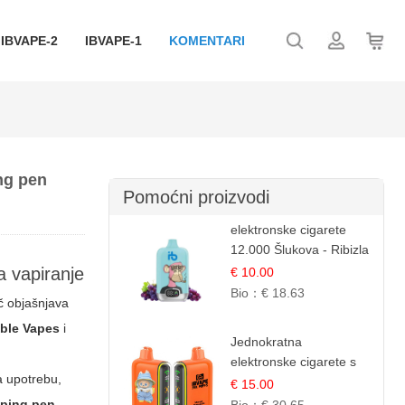
IBVAPE-2
IBVAPE-1
KOMENTARI
ing pen
Pomoćni proizvodi
elektronske cigarete
12.000 Šlukova - Ribizla
i Grožđe | Elegantna
a vapiranje
€ 10.00
Voćna Kombinacija
Bio：
€ 18.63
ič objašnjava
ble Vapes
i
Jednokratna
elektronske cigarete s
a upotrebu,
25.000 šlukova - Mango
€ 15.00
& Ananas | Egzotična
aping pen
,