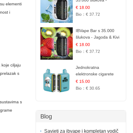
35.000 šlukova -
 su elementi
Osježavajući Mentol |
€ 18.00
nost i
Čista i Svježa Okus
Bio：
€ 37.72
IBVape Bar s 35.000
šlukova - Jagoda & Kivi
| Osježavajuća Voćna
€ 18.00
Mješavina
Bio：
€ 37.72
 koje ciljaju
Jednokratna
 prelazak s
elektronske cigarete
25.000 Puffova - Kupina
€ 15.00
& Borovnica | Šumska
Bio：
€ 30.65
Voćna Mješavina
o sustavima s
rograme
Blog
Savjeti za ibvape i kompletan vodič