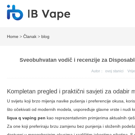
Home
>
Članak
>
blog
Sveobuhvatan vodič i recenzije za Disposable
Autor：
ovoj stanici
Vri
Kompletan pregled i praktični savjeti za odabir m
U svijetu koji brzo mijenja navike pušenja i preferencije okusa, kor
što očekivati od modernih modela, uspoređuje glavne vrste i nudi 
liqua q vaping pen
kao reprezentativnim primjerima aktualnih rješe
Za one koji preferiraju brzu zamjenu bez punjenja i složenih pode
dostupni u mnogobrojnim okusima i različitim jakostima nikotina. S 