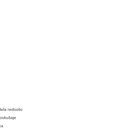
dela redovito
i pokušaje
ka