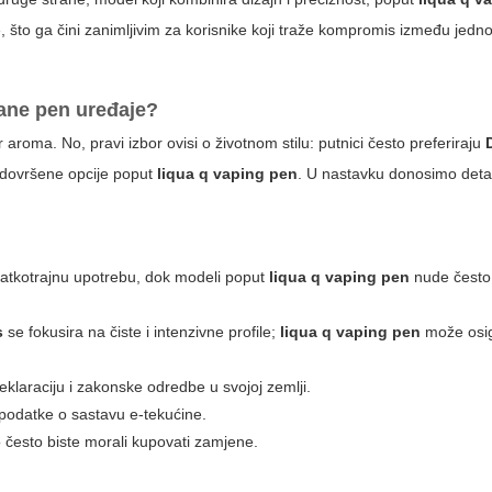
, što ga čini zanimljivim za korisnike koji traže kompromis između jedno
irane pen uređaje?
r aroma. No, pravi izbor ovisi o životnom stilu:
putnici
često preferiraju
i dovršene opcije poput
liqua q vaping pen
. U nastavku donosimo deta
kratkotrajnu upotrebu, dok modeli poput
liqua q vaping pen
nude često 
s
se fokusira na čiste i intenzivne profile;
liqua q vaping pen
može osigu
deklaraciju i zakonske odredbe u svojoj zemlji.
i podatke o sastavu e-tekućine.
ko često biste morali kupovati zamjene.