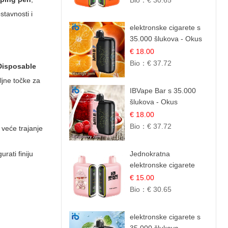
Bio：
€ 30.65
Voćna Mješavina
stavnosti i
elektronske cigarete s
35.000 šlukova - Okus
Narančinog Džema |
€ 18.00
Dugotrajno Iskustvo
Bio：
€ 37.72
Disposable
ljne točke za
IBVape Bar s 35.000
šlukova - Okus
Malinova Džema |
€ 18.00
Slatka Voćna Aroma
Bio：
€ 37.72
veće trajanje
rati finiju
Jednokratna
elektronske cigarete
25.000 Puffova -
€ 15.00
Ružičasti Limun |
Bio：
€ 30.65
Osježavajuća Citrusna
Aroma
elektronske cigarete s