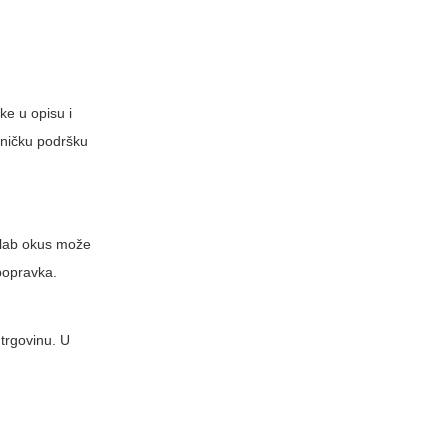
ke u opisu i
sničku podršku
 slab okus može
 popravka.
 trgovinu. U