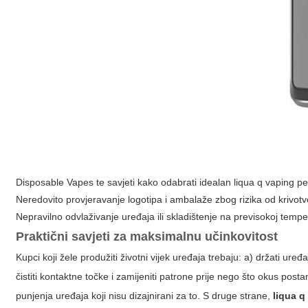
Disposable Vapes te savjeti kako odabrati idealan liqua q vaping pe
Neredovito provjeravanje logotipa i ambalaže zbog rizika od krivotv
Nepravilno odvlaživanje uređaja ili skladištenje na previsokoj tempera
Praktični savjeti za maksimalnu učinkovitost
Kupci koji žele produžiti životni vijek uređaja trebaju: a) držati ur
čistiti kontaktne točke i zamijeniti patrone prije nego što okus post
punjenja uređaja koji nisu dizajnirani za to. S druge strane,
liqua q