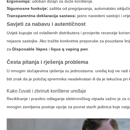
Ergonomija:
udoban dizajn za duže korištenje.
Sigurnosne funkcije:
zaštita od pregrijavanja, automatsko isključi
Transparentna deklaracija sastava:
jasno navedeni sastojci i vrij
Savjeti za nabavu i autentičnost
Uvijek kupujte od ovlaštenih distributera i provjerite recenzije kor
nejasne sastojke. Ako tražite konkretne preporuke za pouzdane linij
za
Disposable Vapes
i
liqua q vaping pen
.
Česta pitanja i rješenja problema
U mnogim slučajevima rješenja su jednostavna: uređaj koji ne radi 
biti znak da je položaj spremnika neadekvatan ili da je tekućina pri 
Kako čuvati i zbrinuti korištene uređaje
Recikliranje i pravilno odlaganje elektroničkog otpada važno je za o
mnogim zemljama postoje opcije za povrat starih jedinica koje osigu