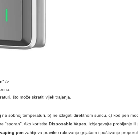
n" />
orina.
turi, što može skratiti vijek trajanja.
eđaj na sobnoj temperaturi, b) ne izlagati direktnom suncu, c) kod pen mo
ane "sporan". Ako koristite
Disposable Vapes
, izbjegavajte probijanje il
 vaping pen
zahtijeva pravilno rukovanje grijačem i poštivanje preporu