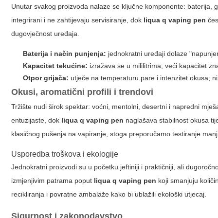
Unutar svakog proizvoda nalaze se ključne komponente: baterija, gr
integrirani i ne zahtijevaju servisiranje, dok
liqua q vaping pen
čest
dugovječnost uređaja.
Baterija i način punjenja:
jednokratni uređaji dolaze "napunje
Kapacitet tekućine:
izražava se u mililitrima; veći kapacitet z
Otpor grijača:
utječe na temperaturu pare i intenzitet okusa; niži
Okusi, aromatični profili i trendovi
Tržište nudi širok spektar: voćni, mentolni, desertni i napredni mješa
entuzijaste, dok
liqua q vaping pen
naglašava stabilnost okusa tij
klasičnog pušenja na vapiranje, stoga preporučamo testiranje manji
Usporedba troškova i ekologije
Jednokratni proizvodi su u početku jeftiniji i praktičniji, ali dugor
izmjenjivim patrama poput
liqua q vaping pen
koji smanjuju količ
recikliranja i povratne ambalaže kako bi ublažili ekološki utjecaj.
Sigurnost i zakonodavstvo