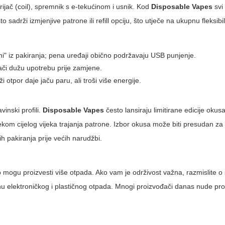
ijač (coil), spremnik s e-tekućinom i usnik. Kod
Disposable Vapes
svi
o sadrži izmjenjive patrone ili refill opciju, što utječe na ukupnu fleksibil
ni" iz pakiranja; pena uređaji obično podržavaju USB punjenje.
nači dužu upotrebu prije zamjene.
 otpor daje jaču paru, ali troši više energije.
vinski profili.
Disposable Vapes
često lansiraju limitirane edicije okusa
ekom cijelog vijeka trajanja patrone. Izbor okusa može biti presudan za
h pakiranja prije većih narudžbi.
očno mogu proizvesti više otpada. Ako vam je održivost važna, razmislite 
inu elektroničkog i plastičnog otpada. Mnogi proizvođači danas nude p