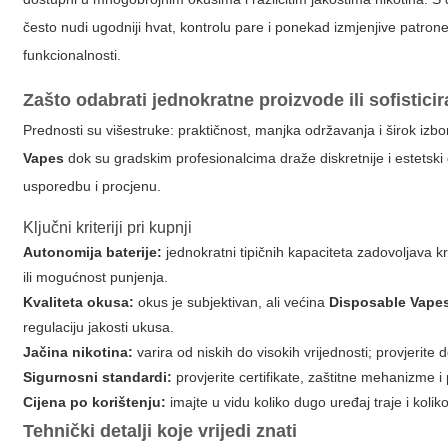
često nudi ugodniji hvat, kontrolu pare i ponekad izmjenjive patrone
funkcionalnosti.
Zašto odabrati jednokratne proizvode ili sofistic
Prednosti su višestruke: praktičnost, manjka održavanja i širok izbo
Vapes
dok su
gradskim profesionalcima
draže diskretnije i estetsk
usporedbu i procjenu.
Ključni kriteriji pri kupnji
Autonomija baterije:
jednokratni tipičnih kapaciteta zadovoljava 
ili mogućnost punjenja.
Kvaliteta okusa:
okus je subjektivan, ali većina
Disposable Vape
regulaciju jakosti ukusa.
Jačina nikotina:
varira od niskih do visokih vrijednosti; provjerite 
Sigurnosni standardi:
provjerite certifikate, zaštitne mehanizme 
Cijena po korištenju:
imajte u vidu koliko dugo uređaj traje i koli
Tehnički detalji koje vrijedi znati