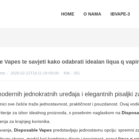
HOME
O NAMA
IBVAPE-3
 Vapes te savjeti kako odabrati idealan liqua q vap
jeme：
2026-02-22T18:11:19+00:00
Klik：
301
odernih jednokratnih uređaja i elegantnih pisaljki z
isnici sve češće traže jednostavnost, praktičnost i pouzdanost. Ovaj vod
kriterije za izbor idealnog proizvoda, s posebnim naglaskom na
Disposa
nja za krajnjeg korisnika.
šavanja,
Disposable Vapes
predstavljaju jednostavnu opciju: spremni z
druge strane, model koji kombinira dizajn i preciznost, poput
liqua q v