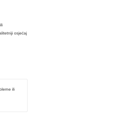
li
itetniji osjećaj
leme ili