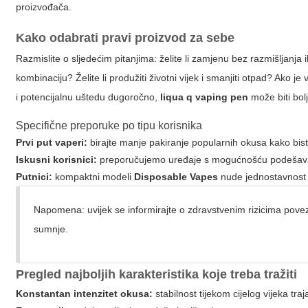
proizvođača.
Kako odabrati pravi proizvod za sebe
Razmislite o sljedećim pitanjima: želite li zamjenu bez razmišljanja 
kombinaciju? Želite li produžiti životni vijek i smanjiti otpad? Ako je
i potencijalnu uštedu dugoročno,
liqua q vaping pen
može biti bolj
Specifične preporuke po tipu korisnika
Prvi put vaperi:
birajte manje pakiranje popularnih okusa kako bis
Iskusni korisnici:
preporučujemo uređaje s mogućnošću podešavan
Putnici:
kompaktni modeli
Disposable Vapes
nude jednostavnost i
Napomena: uvijek se informirajte o zdravstvenim rizicima povez
sumnje.
Pregled najboljih karakteristika koje treba tražiti
Konstantan intenzitet okusa:
stabilnost tijekom cijelog vijeka traj