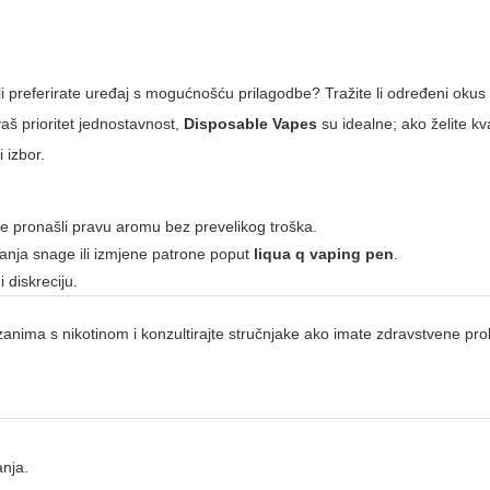
ili preferirate uređaj s mogućnošću prilagodbe? Tražite li određeni okus i
 vaš prioritet jednostavnost,
Disposable Vapes
su idealne; ako želite kval
i izbor.
te pronašli pravu aromu bez prevelikog troška.
ja snage ili izmjene patrone poput
liqua q vaping pen
.
 diskreciju.
anima s nikotinom i konzultirajte stručnjake ako imate zdravstvene prob
anja.