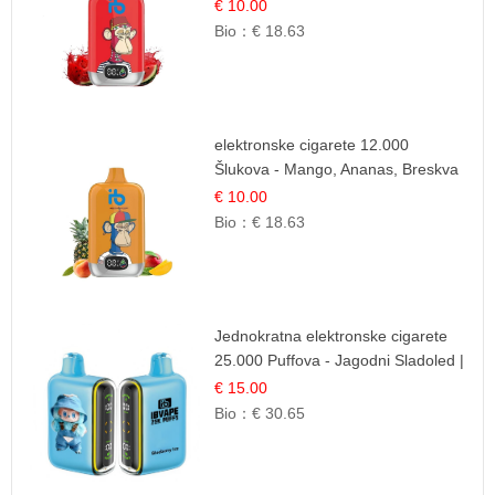
| Ljetna Desertna Aroma
€ 10.00
Bio：
€ 18.63
elektronske cigarete 12.000
Šlukova - Mango, Ananas, Breskva
| Tropska Voćna Mješavina
€ 10.00
Bio：
€ 18.63
Jednokratna elektronske cigarete
25.000 Puffova - Jagodni Sladoled |
Kremasta Slatka Okus
€ 15.00
Bio：
€ 30.65