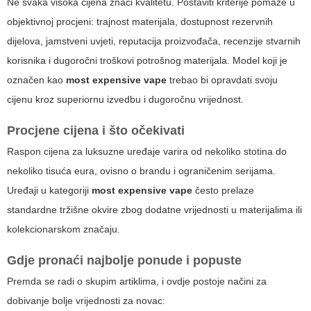
Ne svaka visoka cijena znači kvalitetu. Postaviti kriterije pomaže u
objektivnoj procjeni: trajnost materijala, dostupnost rezervnih
dijelova, jamstveni uvjeti, reputacija proizvođača, recenzije stvarnih
korisnika i dugoročni troškovi potrošnog materijala. Model koji je
označen kao
most expensive vape
trebao bi opravdati svoju
cijenu kroz superiornu izvedbu i dugoročnu vrijednost.
Procjene cijena i što očekivati
Raspon cijena za luksuzne uređaje varira od nekoliko stotina do
nekoliko tisuća eura, ovisno o brandu i ograničenim serijama.
Uređaji u kategoriji
most expensive vape
često prelaze
standardne tržišne okvire zbog dodatne vrijednosti u materijalima ili
kolekcionarskom značaju.
Gdje pronaći najbolje ponude i popuste
Premda se radi o skupim artiklima, i ovdje postoje načini za
dobivanje bolje vrijednosti za novac: