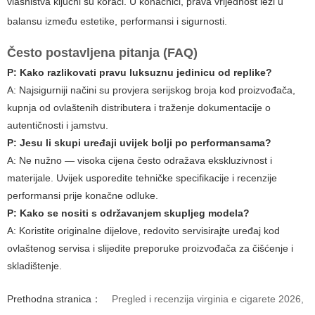
vlasništva ključni su koraci. U konačnici, prava vrijednost leži u
balansu između estetike, performansi i sigurnosti.
Često postavljena pitanja (FAQ)
P: Kako razlikovati pravu luksuznu jedinicu od replike?
A: Najsigurniji načini su provjera serijskog broja kod proizvođača,
kupnja od ovlaštenih distributera i traženje dokumentacije o
autentičnosti i jamstvu.
P: Jesu li skupi uređaji uvijek bolji po performansama?
A: Ne nužno — visoka cijena često odražava ekskluzivnost i
materijale. Uvijek usporedite tehničke specifikacije i recenzije
performansi prije konačne odluke.
P: Kako se nositi s održavanjem skupljeg modela?
A: Koristite originalne dijelove, redovito servisirajte uređaj kod
ovlaštenog servisa i slijedite preporuke proizvođača za čišćenje i
skladištenje.
Prethodna stranica：
Pregled i recenzija virginia e cigarete 2026,