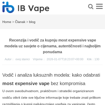
Home
>
Članak
>
blog
Recenzija i vodič za kupnju most expensive vape
modela uz savjete o cijenama, autentičnosti i najboljim
ponudama
Autor：
ovoj stanici
Vrijeme：
2026-01-07T18:23:07+00:00
Klik：
130
Vodič i analiza luksuznih modela: kako odabrati
most expensive vape
bez kompromisa
U ovom sveobuhvatnom, praktičnom i strateški organiziranom
vodiču otkrit ćete sve ključne informacije koje trebate znati prilikom
razmišljanja o kupnji najluksuznijeg uređaja za vapiranje, često