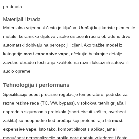
predmeta.
Materijali i izrada
Materijalna vrijednost često je ključna. Uređaji koji koriste plemenite
metale, keramičke dijelove visoke čistoće ili ručno obrađeno drvo
automatski dobivaju na percepciji i cijeni. Ako tražite model iz
kategorije
most expensive vape
, očekujte beskrajne detalje
završne obrade i testiranje kvalitete na razini luksuznih satova ili
audio opreme.
Tehnologija i performans
Specifikacije poput precizne regulacije temperature, podrške za
razne režime rada (TC, VW, bypass), visokokvalitetnih grijača i
naprednih sigurnosnih protokola (short-circuit zaštita, overheat
zaštita) su neophodne kod uređaja koji pretendiraju biti
most
expensive vape
. Isto tako, kompatibilnost s aplikacijama i
mogućnost personalizacije profila pare dodaju vrijednost i često