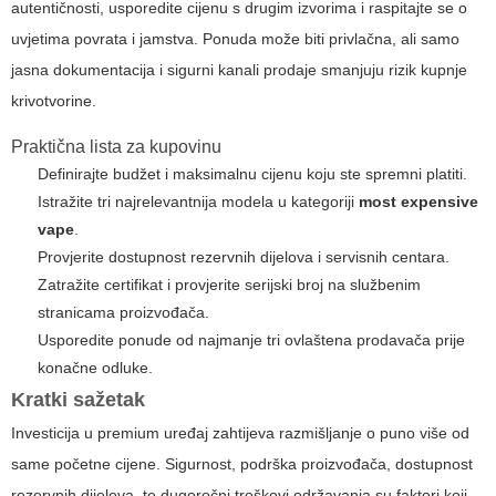
autentičnosti, usporedite cijenu s drugim izvorima i raspitajte se o
uvjetima povrata i jamstva. Ponuda može biti privlačna, ali samo
jasna dokumentacija i sigurni kanali prodaje smanjuju rizik kupnje
krivotvorine.
Praktična lista za kupovinu
Definirajte budžet i maksimalnu cijenu koju ste spremni platiti.
Istražite tri najrelevantnija modela u kategoriji
most expensive
vape
.
Provjerite dostupnost rezervnih dijelova i servisnih centara.
Zatražite certifikat i provjerite serijski broj na službenim
stranicama proizvođača.
Usporedite ponude od najmanje tri ovlaštena prodavača prije
konačne odluke.
Kratki sažetak
Investicija u premium uređaj zahtijeva razmišljanje o puno više od
same početne cijene. Sigurnost, podrška proizvođača, dostupnost
rezervnih dijelova, te dugoročni troškovi održavanja su faktori koji