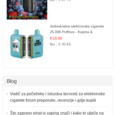
Jednokratna elektronske cigarete
25.000 Puffova - Kupina &
Borovnica | Šumska Voćna
€ 15.00
Mješavina
Bio：
€ 30.65
Blog
Vodič za početnike i iskustva tecnosti za elektronske
cigarete forum preporuke, recenzije i gdje kupiti
Što zapravo what is vaping znači i kako to utječe na