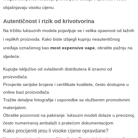
objašnjavaju visoku cijenu.
Autentičnost i rizik od krivotvorina
Na tržištu luksuznih modela pojavljuje se i velika opasnost od lažnih
i replikih proizvoda. Kako biste izbjegli kupnju neautentičnog
uređaja označenog kao
most expensive vape
, obratite pažnju na
sljedeće:
Kupujte isključivo od ovlaštenih distributera ili izravno od
proizvođača.
Provjerite serijske brojeve i certifikate kvalitete, često dostupne u
online bazi proizvođača.
Tražite detaljne fotografije i usporedbe sa službenim promotivnim
materijalom.
Obratite pozornost na pakiranje: luksuzni modeli dolaze u preciznoj,
često numeriranoj ambalaži s pratećom dokumentacijom.
Kako procijeniti jesu li visoke cijene opravdane?