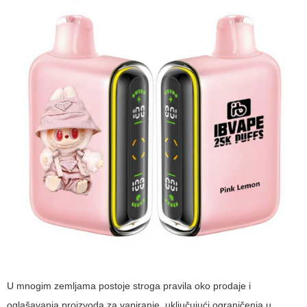
U mnogim zemljama postoje stroga pravila oko prodaje i
oglašavanja proizvoda za vapiranje, uključujući ograničenja u