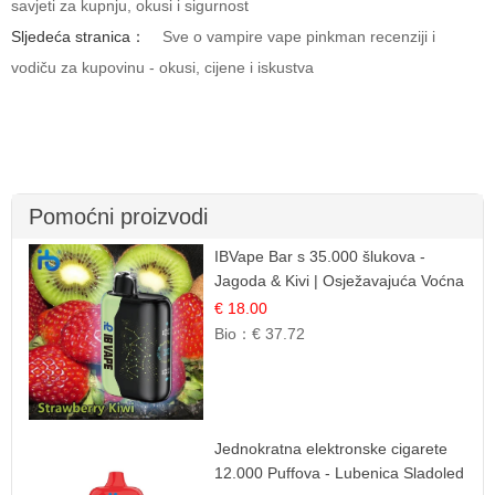
savjeti za kupnju, okusi i sigurnost
Sljedeća stranica：
Sve o vampire vape pinkman recenziji i
vodiču za kupovinu - okusi, cijene i iskustva
Pomoćni proizvodi
IBVape Bar s 35.000 šlukova -
Jagoda & Kivi | Osježavajuća Voćna
Mješavina
€ 18.00
Bio：
€ 37.72
Jednokratna elektronske cigarete
12.000 Puffova - Lubenica Sladoled