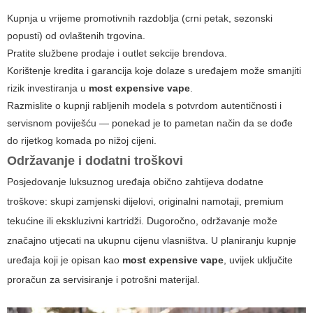
Kupnja u vrijeme promotivnih razdoblja (crni petak, sezonski
popusti) od ovlaštenih trgovina.
Pratite službene prodaje i outlet sekcije brendova.
Korištenje kredita i garancija koje dolaze s uređajem može smanjiti
rizik investiranja u
most expensive vape
.
Razmislite o kupnji rabljenih modela s potvrdom autentičnosti i
servisnom poviješću — ponekad je to pametan način da se dođe
do rijetkog komada po nižoj cijeni.
Održavanje i dodatni troškovi
Posjedovanje luksuznog uređaja obično zahtijeva dodatne
troškove: skupi zamjenski dijelovi, originalni namotaji, premium
tekućine ili ekskluzivni kartridži. Dugoročno, održavanje može
značajno utjecati na ukupnu cijenu vlasništva. U planiranju kupnje
uređaja koji je opisan kao
most expensive vape
, uvijek uključite
proračun za servisiranje i potrošni materijal.