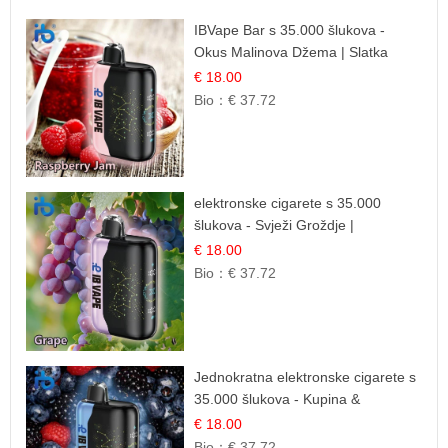
IBVape Bar s 35.000 šlukova -
Okus Malinova Džema | Slatka
Voćna Aroma
€ 18.00
Bio：
€ 37.72
elektronske cigarete s 35.000
šlukova - Svježi Groždje |
Osježavajuća Voćna Aroma
€ 18.00
Bio：
€ 37.72
Jednokratna elektronske cigarete s
35.000 šlukova - Kupina &
Borovnica | Intenzivna Mješavina
€ 18.00
Šumskog Voća
Bio：
€ 37.72