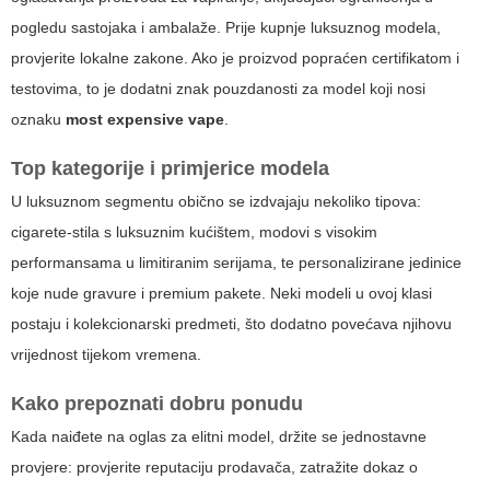
pogledu sastojaka i ambalaže. Prije kupnje luksuznog modela,
provjerite lokalne zakone. Ako je proizvod popraćen certifikatom i
testovima, to je dodatni znak pouzdanosti za model koji nosi
oznaku
most expensive vape
.
Top kategorije i primjerice modela
U luksuznom segmentu obično se izdvajaju nekoliko tipova:
cigarete-stila s luksuznim kućištem, modovi s visokim
performansama u limitiranim serijama, te personalizirane jedinice
koje nude gravure i premium pakete. Neki modeli u ovoj klasi
postaju i kolekcionarski predmeti, što dodatno povećava njihovu
vrijednost tijekom vremena.
Kako prepoznati dobru ponudu
Kada naiđete na oglas za elitni model, držite se jednostavne
provjere: provjerite reputaciju prodavača, zatražite dokaz o