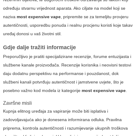
određuju stvarnu vrijednost aparata. Ako ciljate na model koji se
naziva
most expensive vape
, pripremite se za temeljitu provjeru
autentičnosti, usporedbu ponuda i realnu procjenu koristi koje takav
uređaj donosi u vaš životni stil.
Gdje dalje tražiti informacije
Preporučljivo je pratiti specijalizirane recenzije, forume entuzijasta i
službene kanale proizvođača. Recenzije korisnika i neovisni testovi
daju dodatnu perspektivu na performanse i pouzdanost, dok
službeni kanali potvrđuju autentičnost i jamstvene uvjete, što je
posebno važno kod modela iz kategorije
most expensive vape
.
Završne misli
Kupnja elitnog uređaja za vapiranje može biti isplativa i
zadovoljavajuća ako je donesena informirana odluka. Pravilna
priprema, kontrola autentičnosti i razumijevanje ukupnih troškova