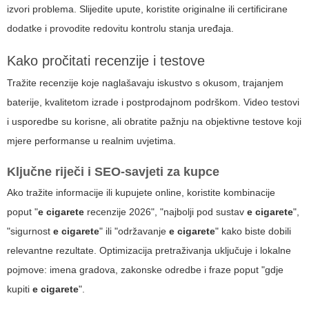
izvori problema. Slijedite upute, koristite originalne ili certificirane
dodatke i provodite redovitu kontrolu stanja uređaja.
Kako pročitati recenzije i testove
Tražite recenzije koje naglašavaju iskustvo s okusom, trajanjem
baterije, kvalitetom izrade i postprodajnom podrškom. Video testovi
i usporedbe su korisne, ali obratite pažnju na objektivne testove koji
mjere performanse u realnim uvjetima.
Ključne riječi i SEO-savjeti za kupce
Ako tražite informacije ili kupujete online, koristite kombinacije
poput "
e cigarete
recenzije 2026", "najbolji pod sustav
e cigarete
",
"sigurnost
e cigarete
" ili "održavanje
e cigarete
" kako biste dobili
relevantne rezultate. Optimizacija pretraživanja uključuje i lokalne
pojmove: imena gradova, zakonske odredbe i fraze poput "gdje
kupiti
e cigarete
".