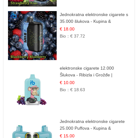
Jednokratna elektronske cigarete s
35.000 šlukova - Kupina &
Borovnica | Intenzivna Mješavina
€ 18.00
Šumskog Voća
Bio：
€ 37.72
elektronske cigarete 12.000
Šlukova - Ribizla i Grožđe |
Elegantna Voćna Kombinacija
€ 10.00
Bio：
€ 18.63
Jednokratna elektronske cigarete
25.000 Puffova - Kupina &
Borovnica | Šumska Voćna
€ 15.00