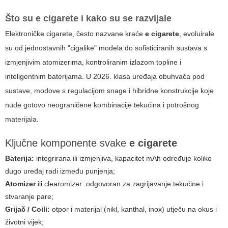
Što su
e cigarete
i kako su se razvijale
Elektroničke cigarete, često nazvane kraće
e cigarete
, evoluirale
su od jednostavnih "cigalike" modela do sofisticiranih sustava s
izmjenjivim atomizerima, kontroliranim izlazom topline i
inteligentnim baterijama. U 2026. klasa uređaja obuhvaća pod
sustave, modove s regulacijom snage i hibridne konstrukcije koje
nude gotovo neograničene kombinacije tekućina i potrošnog
materijala.
Ključne komponente svake
e cigarete
Baterija:
integrirana ili izmjenjiva, kapacitet mAh određuje koliko
dugo uređaj radi između punjenja;
Atomizer
ili clearomizer: odgovoran za zagrijavanje tekućine i
stvaranje pare;
Grijač / Coili:
otpor i materijal (nikl, kanthal, inox) utječu na okus i
životni vijek;