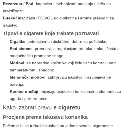
Rezervoar / Pod:
kapacitet i mehanizam punjenja utječu na
praktičnost;
E-tekućina:
baza (PG/VG), udio nikotina i arome presudni za
iskustvo.
Tipovi
e cigarete
koje trebate poznavati
Cigalike
: jednostavne i diskrétne, dobre za početnike;
Pod sistemi
: prenosivi, s regulacijom protoka zraka i često s
mogućnošću promjene snage;
Modovi
: za napredne korisnike koji žele veću kontrolu nad
temperaturom i snagom;
Mehanički modovi
: zahtijevaju iskustvo i razumijevanje
baterija;
Kombo uređaji
: miješaju estetske i funkcionalne elemente za
ugodu i performanse.
Kako izabrati pravu
e cigaretu
Procjena prema iskustvu korisnika
Početnici bi se trebali fokusirati na jednostavnost, sigurnosne