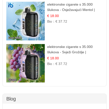
elektronske cigarete s 35.000
šlukova - Osježavajući Mentol |
Čista i Svježa Okus
€ 18.00
Bio：
€ 37.72
elektronske cigarete s 35.000
šlukova - Svježi Groždje |
Osježavajuća Voćna Aroma
€ 18.00
Bio：
€ 37.72
Blog