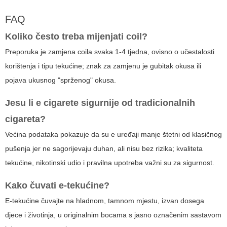
FAQ
Koliko često treba mijenjati coil?
Preporuka je zamjena coila svaka 1-4 tjedna, ovisno o učestalosti
korištenja i tipu tekućine; znak za zamjenu je gubitak okusa ili
pojava ukusnog "sprženog" okusa.
Jesu li
e cigarete
sigurnije od tradicionalnih
cigareta?
Većina podataka pokazuje da su e uređaji manje štetni od klasičnog
pušenja jer ne sagorijevaju duhan, ali nisu bez rizika; kvaliteta
tekućine, nikotinski udio i pravilna upotreba važni su za sigurnost.
Kako čuvati e-tekućine?
E-tekućine čuvajte na hladnom, tamnom mjestu, izvan dosega
djece i životinja, u originalnim bocama s jasno označenim sastavom