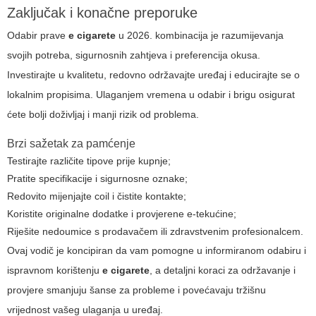
Zaključak i konačne preporuke
Odabir prave
e cigarete
u 2026. kombinacija je razumijevanja
svojih potreba, sigurnosnih zahtjeva i preferencija okusa.
Investirajte u kvalitetu, redovno održavajte uređaj i educirajte se o
lokalnim propisima. Ulaganjem vremena u odabir i brigu osigurat
ćete bolji doživljaj i manji rizik od problema.
Brzi sažetak za pamćenje
Testirajte različite tipove prije kupnje;
Pratite specifikacije i sigurnosne oznake;
Redovito mijenjajte coil i čistite kontakte;
Koristite originalne dodatke i provjerene e-tekućine;
Riješite nedoumice s prodavačem ili zdravstvenim profesionalcem.
Ovaj vodič je koncipiran da vam pomogne u informiranom odabiru i
ispravnom korištenju
e cigarete
, a detaljni koraci za održavanje i
provjere smanjuju šanse za probleme i povećavaju tržišnu
vrijednost vašeg ulaganja u uređaj.