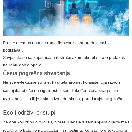
Pratite eventualna ažuriranja firmware-a za uređaje koji to
podržavaju;
Savjetujte se sa zajednicom ili stručnjakom ako planirate prelazak
na rebuildable opcije.
Česta pogrešna shvaćanja
Ne sve e-tekućine su iste: kvaliteta arome, konsistencija i izvori
sastojaka utječu na sigurnost i okus. Također, veća snaga nije
uvijek bolja — cilj je balans između okusa, pare i trajnosti grijača.
Eco i održivi pristupi
Za one koji brinu o okolišu, birajte uređaje s zamjenjivim dijelovima i
reciklirajte baterije na ovlaštenim mjestima. Korištenje e-tekućina u