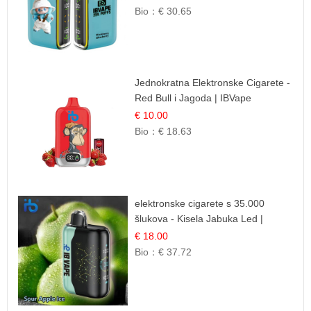
Mješavina
Bio：
€ 30.65
Jednokratna Elektronske Cigarete -
Red Bull i Jagoda | IBVape
€ 10.00
Bio：
€ 18.63
elektronske cigarete s 35.000
šlukova - Kisela Jabuka Led |
Osježavajući Kiselo-Slatki Okus
€ 18.00
Bio：
€ 37.72