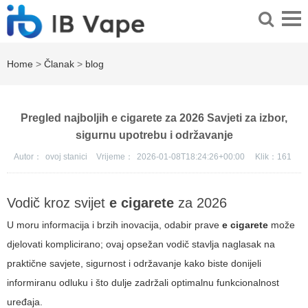
Home
>
Članak
>
blog
Pregled najboljih e cigarete za 2026 Savjeti za izbor,
sigurnu upotrebu i održavanje
Autor：
ovoj stanici
Vrijeme：
2026-01-08T18:24:26+00:00
Klik：
161
Vodič kroz svijet
e cigarete
za 2026
U moru informacija i brzih inovacija, odabir prave
e cigarete
može
djelovati komplicirano; ovaj opsežan vodič stavlja naglasak na
praktične savjete, sigurnost i održavanje kako biste donijeli
informiranu odluku i što dulje zadržali optimalnu funkcionalnost
uređaja.