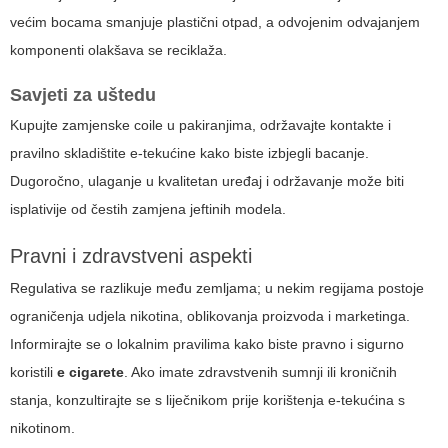
većim bocama smanjuje plastični otpad, a odvojenim odvajanjem
komponenti olakšava se reciklaža.
Savjeti za uštedu
Kupujte zamjenske coile u pakiranjima, održavajte kontakte i
pravilno skladištite e-tekućine kako biste izbjegli bacanje.
Dugoročno, ulaganje u kvalitetan uređaj i održavanje može biti
isplativije od čestih zamjena jeftinih modela.
Pravni i zdravstveni aspekti
Regulativa se razlikuje među zemljama; u nekim regijama postoje
ograničenja udjela nikotina, oblikovanja proizvoda i marketinga.
Informirajte se o lokalnim pravilima kako biste pravno i sigurno
koristili
e cigarete
. Ako imate zdravstvenih sumnji ili kroničnih
stanja, konzultirajte se s liječnikom prije korištenja e-tekućina s
nikotinom.