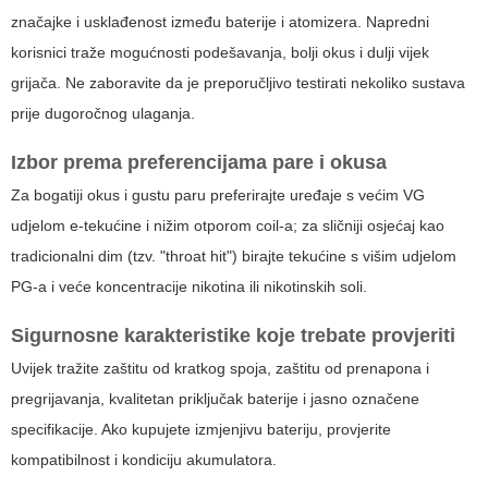
značajke i usklađenost između baterije i atomizera. Napredni
korisnici traže mogućnosti podešavanja, bolji okus i dulji vijek
grijača. Ne zaboravite da je preporučljivo testirati nekoliko sustava
prije dugoročnog ulaganja.
Izbor prema preferencijama pare i okusa
Za bogatiji okus i gustu paru preferirajte uređaje s većim VG
udjelom e-tekućine i nižim otporom coil-a; za sličniji osjećaj kao
tradicionalni dim (tzv. "throat hit") birajte tekućine s višim udjelom
PG-a i veće koncentracije nikotina ili nikotinskih soli.
Sigurnosne karakteristike koje trebate provjeriti
Uvijek tražite zaštitu od kratkog spoja, zaštitu od prenapona i
pregrijavanja, kvalitetan priključak baterije i jasno označene
specifikacije. Ako kupujete izmjenjivu bateriju, provjerite
kompatibilnost i kondiciju akumulatora.