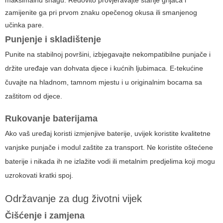
maksimalnu snagu. Redovito provjeravajte stanje grijača i
zamijenite ga pri prvom znaku opečenog okusa ili smanjenog
učinka pare.
Punjenje i skladištenje
Punite na stabilnoj površini, izbjegavajte nekompatibilne punjače i
držite uređaje van dohvata djece i kućnih ljubimaca. E-tekućine
čuvajte na hladnom, tamnom mjestu i u originalnim bocama sa
zaštitom od djece.
Rukovanje baterijama
Ako vaš uređaj koristi izmjenjive baterije, uvijek koristite kvalitetne
vanjske punjače i modul zaštite za transport. Ne koristite oštećene
baterije i nikada ih ne izlažite vodi ili metalnim predjelima koji mogu
uzrokovati kratki spoj.
Održavanje za dug životni vijek
Čišćenje i zamjena