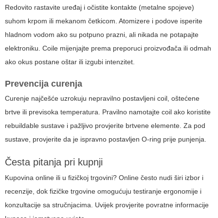
Redovito rastavite uređaj i očistite kontakte (metalne spojeve)
suhom krpom ili mekanom četkicom. Atomizere i podove isperite
hladnom vodom ako su potpuno prazni, ali nikada ne potapajte
elektroniku. Coile mijenjajte prema preporuci proizvođača ili odmah
ako okus postane oštar ili izgubi intenzitet.
Prevencija curenja
Curenje najčešće uzrokuju nepravilno postavljeni coil, oštećene
brtve ili previsoka temperatura. Pravilno namotajte coil ako koristite
rebuildable sustave i pažljivo provjerite brtvene elemente. Za pod
sustave, provjerite da je ispravno postavljen O-ring prije punjenja.
Česta pitanja pri kupnji
Kupovina online ili u fizičkoj trgovini? Online često nudi širi izbor i
recenzije, dok fizičke trgovine omogućuju testiranje ergonomije i
konzultacije sa stručnjacima. Uvijek provjerite povratne informacije