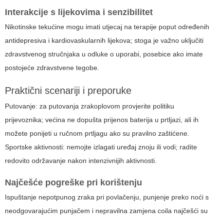
Interakcije s lijekovima i senzibilitet
Nikotinske tekućine mogu imati utjecaj na terapije poput određenih
antidepresiva i kardiovaskularnih lijekova; stoga je važno uključiti
zdravstvenog stručnjaka u odluke o uporabi, posebice ako imate
postojeće zdravstvene tegobe.
Praktični scenariji i preporuke
Putovanje: za putovanja zrakoplovom provjerite politiku
prijevoznika; većina ne dopušta prijenos baterija u prtljazi, ali ih
možete ponijeti u ručnom prtljagu ako su pravilno zaštićene.
Sportske aktivnosti: nemojte izlagati uređaj znoju ili vodi; radite
redovito održavanje nakon intenzivnijih aktivnosti.
Najčešće pogreške pri korištenju
Ispuštanje nepotpunog zraka pri povlačenju, punjenje preko noći s
neodgovarajućim punjačem i nepravilna zamjena coila najčešći su