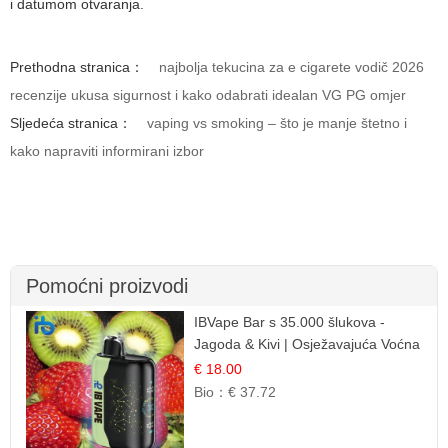
i datumom otvaranja.
Prethodna stranica：
najbolja tekucina za e cigarete vodič 2026
recenzije ukusa sigurnost i kako odabrati idealan VG PG omjer
Sljedeća stranica：
vaping vs smoking – što je manje štetno i
kako napraviti informirani izbor
Pomoćni proizvodi
IBVape Bar s 35.000 šlukova -
Jagoda & Kivi | Osježavajuća Voćna
Mješavina
€ 18.00
Bio：
€ 37.72