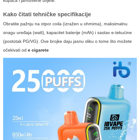
kupaca i jamstvene uvjete.
Kako čitati tehničke specifikacije
Obratite pažnju na otpor coila (izražen u ohmima), maksimalnu
snagu uređaja (watt), kapacitet baterije (mAh) i sastav e-tekućine
(postotak PG/VG). Ove brojke daju jasnu sliku o tome što možete
očekivati od
e cigarete