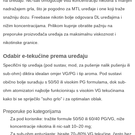
na uređaju. Nic-salt omogućuje višu koncentraciju nikotina s manjim
nadražajem grla, što je pogodno za MTL uređaje i one koji traže
snažniju dozu. Freebase nikotin bolje odgovara DL uređajima i
nižim koncentracijama. Prilikom kupnje obratite pažnju na
preporuke proizvođača uređaja za maksimalnu viskoznost i
nikotinske granice.
Odabir
e-tekućine
prema uređaju
Specifični tip uređaja (pod sustav, mod, za pušenje nalik pušenju ili
sub-ohm) diktira idealan omjer VG/PG i tip aroma. Pod sustavi
obično bolje surađuju s 50/50 ili visokim PG formulama, dok sub-
ohm atomizatori najbolje funkcioniraju s visokim VG tekućinama
kako bi se spriječilo "suho grlo" i za optimalan oblak.
Preporuke po kategorijama
Za pod korisnike: tražite formule 50/50 ili 60/40 PG/VG, niže
koncentracije nikotina ili nic-salt 10–20 mg;
Za sub-ohm entuzijaste: birajte 70–80% VG tekućine, često bez