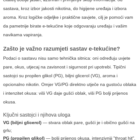
sastava, kroz izbor jakosti nikotina, do higijene uređaja i izbora
aroma. Kroz logičke odjeljke i praktične savjete, cilj je pomoći vam
da pametnije birate
e-tekućine
koje odgovaraju uređaju i vašim
navikama vapiranja.
Zašto je važno razumjeti sastav
e-tekućine
?
Podaci o sastavu nisu samo tehnička sitnica: oni određuju uvjete
pare, okus, utjecaj na zavisnost i sigurnost pri upotrebi. Tipični
sastojci su propilen glikol (PG), biljni glicerol (VG), aroma i
opcionalno nikotin. Omjer VG/PG direktno utječe na gustoću oblaka
i intenzitet okusa: viši VG daje gušći oblak, viši PG bolji prijenos
okusa.
Ključni sastojci i njihova uloga
VG (biljni glicerol)
— stvara oblak pare, gušći je i obično gušći na
grlu;
PG (propilen glikol)
— bolji prijenos okusa, intenzivniji "throat hit",