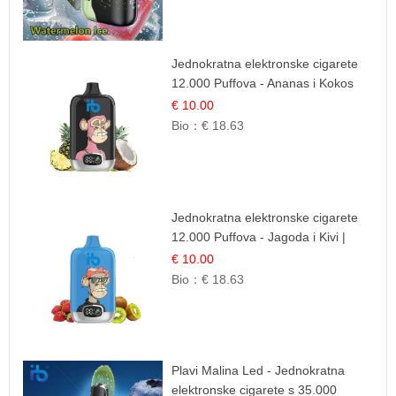
Jednokratna elektronske cigarete
12.000 Puffova - Ananas i Kokos
Sladoled | Tropski Desert
€ 10.00
Bio：
€ 18.63
Jednokratna elektronske cigarete
12.000 Puffova - Jagoda i Kivi |
Sočna Voćna Kombinacija
€ 10.00
Bio：
€ 18.63
Plavi Malina Led - Jednokratna
elektronske cigarete s 35.000