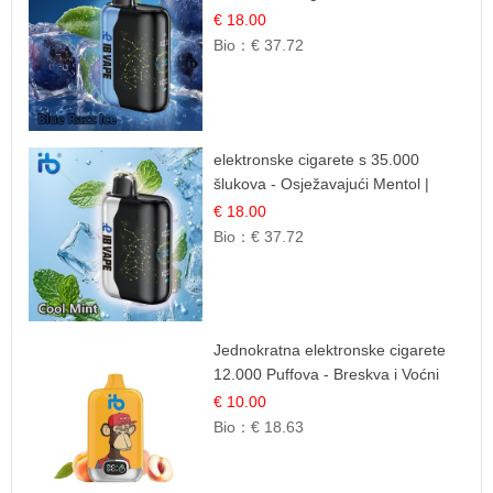
šlukova | IBVape
€ 18.00
Bio：
€ 37.72
elektronske cigarete s 35.000
šlukova - Osježavajući Mentol |
Čista i Svježa Okus
€ 18.00
Bio：
€ 37.72
Jednokratna elektronske cigarete
12.000 Puffova - Breskva i Voćni
Sok | Osježavajuća Voćna
€ 10.00
Mješavina
Bio：
€ 18.63