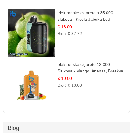
elektronske cigarete s 35.000
šlukova - Kisela Jabuka Led |
Osježavajući Kiselo-Slatki Okus
€ 18.00
Bio：
€ 37.72
elektronske cigarete 12.000
Šlukova - Mango, Ananas, Breskva
| Tropska Voćna Mješavina
€ 10.00
Bio：
€ 18.63
Blog