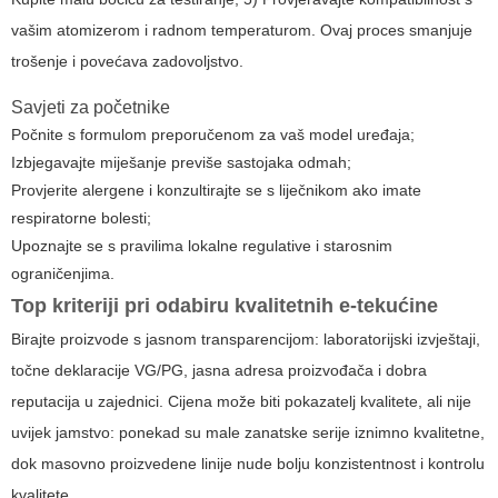
vašim atomizerom i radnom temperaturom. Ovaj proces smanjuje
trošenje i povećava zadovoljstvo.
Savjeti za početnike
Počnite s formulom preporučenom za vaš model uređaja;
Izbjegavajte miješanje previše sastojaka odmah;
Provjerite alergene i konzultirajte se s liječnikom ako imate
respiratorne bolesti;
Upoznajte se s pravilima lokalne regulative i starosnim
ograničenjima.
Top kriteriji pri odabiru kvalitetnih
e-tekućine
Birajte proizvode s jasnom transparencijom: laboratorijski izvještaji,
točne deklaracije VG/PG, jasna adresa proizvođača i dobra
reputacija u zajednici. Cijena može biti pokazatelj kvalitete, ali nije
uvijek jamstvo: ponekad su male zanatske serije iznimno kvalitetne,
dok masovno proizvedene linije nude bolju konzistentnost i kontrolu
kvalitete.