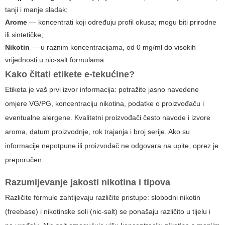
tanji i manje sladak;
Arome
— koncentrati koji određuju profil okusa; mogu biti prirodne
ili sintetičke;
Nikotin
— u raznim koncentracijama, od 0 mg/ml do visokih
vrijednosti u nic-salt formulama.
Kako čitati etikete
e-tekućine
?
Etiketa je vaš prvi izvor informacija: potražite jasno navedene
omjere VG/PG, koncentraciju nikotina, podatke o proizvođaču i
eventualne alergene. Kvalitetni proizvođači često navode i izvore
aroma, datum proizvodnje, rok trajanja i broj serije. Ako su
informacije nepotpune ili proizvođač ne odgovara na upite, oprez je
preporučen.
Razumijevanje jakosti nikotina i tipova
Različite formule zahtijevaju različite pristupe: slobodni nikotin
(freebase) i nikotinske soli (nic-salt) se ponašaju različito u tijelu i