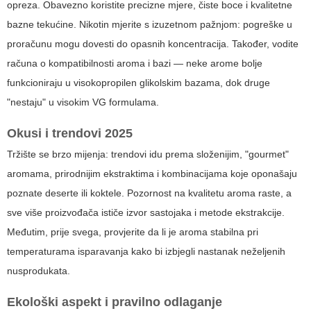
opreza. Obavezno koristite precizne mjere, čiste boce i kvalitetne
bazne tekućine. Nikotin mjerite s izuzetnom pažnjom: pogreške u
proračunu mogu dovesti do opasnih koncentracija. Također, vodite
računa o kompatibilnosti aroma i bazi — neke arome bolje
funkcioniraju u visokopropilen glikolskim bazama, dok druge
"nestaju" u visokim VG formulama.
Okusi i trendovi 2025
Tržište se brzo mijenja: trendovi idu prema složenijim, "gourmet"
aromama, prirodnijim ekstraktima i kombinacijama koje oponašaju
poznate deserte ili koktele. Pozornost na kvalitetu aroma raste, a
sve više proizvođača ističe izvor sastojaka i metode ekstrakcije.
Međutim, prije svega, provjerite da li je aroma stabilna pri
temperaturama isparavanja kako bi izbjegli nastanak neželjenih
nusprodukata.
Ekološki aspekt i pravilno odlaganje