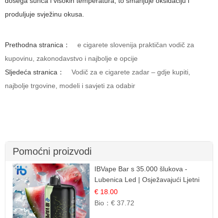
dosega sunca i visokih temperatura; to smanjuje oksidaciju i
produljuje svježinu okusa.
Prethodna stranica：
e cigarete slovenija praktičan vodič za
kupovinu, zakonodavstvo i najbolje e opcije
Sljedeća stranica：
Vodič za e cigarete zadar – gdje kupiti,
najbolje trgovine, modeli i savjeti za odabir
Pomoćni proizvodi
IBVape Bar s 35.000 šlukova -
Lubenica Led | Osježavajući Ljetni
Okus
€ 18.00
Bio：
€ 37.72