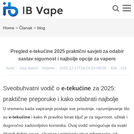
Home
>
Članak
>
blog
Pregled e-tekućine 2025 praktični savjeti za odabir
sastav sigurnost i najbolje opcije za vapere
Autor：
ovoj stanici
Vrijeme：
2025-12-17T18:24:53+00:00
Klik：
119
Sveobuhvatni vodič o
e-tekućine
za 2025:
praktične preporuke i kako odabrati najbolje
U vremenu kada vapiranje postaje sve prisutnije, razumijevanje što
su
e-tekućine
i kako ih pravilno birati ključ je za sigurnost, užitak i
dugoročno zadovoljstvo korisnika. Ovaj vodič omogućuje da svaki
čitatelj dobije jasan, ažuriran i primjenjiv skup informacija: od