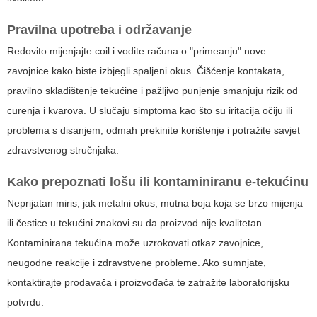
Pravilna upotreba i održavanje
Redovito mijenjajte coil i vodite računa o "primeanju" nove
zavojnice kako biste izbjegli spaljeni okus. Čišćenje kontakata,
pravilno skladištenje tekućine i pažljivo punjenje smanjuju rizik od
curenja i kvarova. U slučaju simptoma kao što su iritacija očiju ili
problema s disanjem, odmah prekinite korištenje i potražite savjet
zdravstvenog stručnjaka.
Kako prepoznati lošu ili kontaminiranu
e-tekućinu
Neprijatan miris, jak metalni okus, mutna boja koja se brzo mijenja
ili čestice u tekućini znakovi su da proizvod nije kvalitetan.
Kontaminirana tekućina može uzrokovati otkaz zavojnice,
neugodne reakcije i zdravstvene probleme. Ako sumnjate,
kontaktirajte prodavača i proizvođača te zatražite laboratorijsku
potvrdu.