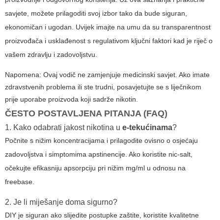
savjete, možete prilagoditi svoj izbor tako da bude siguran,
ekonomičan i ugodan. Uvijek imajte na umu da su transparentnost
proizvođača i usklađenost s regulativom ključni faktori kad je riječ o
vašem zdravlju i zadovoljstvu.
Napomena:
Ovaj vodič ne zamjenjuje medicinski savjet. Ako imate
zdravstvenih problema ili ste trudni, posavjetujte se s liječnikom
prije uporabe proizvoda koji sadrže nikotin.
ČESTO POSTAVLJENA PITANJA (FAQ)
1. Kako odabrati jakost nikotina u
e-tekućinama
?
Počnite s nižim koncentracijama i prilagodite ovisno o osjećaju
zadovoljstva i simptomima apstinencije. Ako koristite nic-salt,
očekujte efikasniju apsorpciju pri nižim mg/ml u odnosu na
freebase.
2. Je li miješanje doma sigurno?
DIY je siguran ako slijedite postupke zaštite, koristite kvalitetne