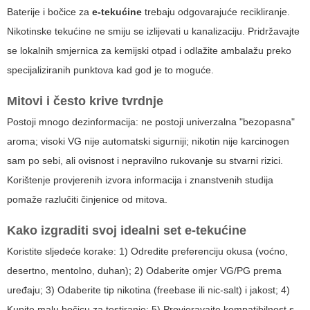
Baterije i bočice za
e-tekućine
trebaju odgovarajuće recikliranje.
Nikotinske tekućine ne smiju se izlijevati u kanalizaciju. Pridržavajte
se lokalnih smjernica za kemijski otpad i odlažite ambalažu preko
specijaliziranih punktova kad god je to moguće.
Mitovi i često krive tvrdnje
Postoji mnogo dezinformacija: ne postoji univerzalna "bezopasna"
aroma; visoki VG nije automatski sigurniji; nikotin nije karcinogen
sam po sebi, ali ovisnost i nepravilno rukovanje su stvarni rizici.
Korištenje provjerenih izvora informacija i znanstvenih studija
pomaže razlučiti činjenice od mitova.
Kako izgraditi svoj idealni set
e-tekućine
Koristite sljedeće korake: 1) Odredite preferenciju okusa (voćno,
desertno, mentolno, duhan); 2) Odaberite omjer VG/PG prema
uređaju; 3) Odaberite tip nikotina (freebase ili nic-salt) i jakost; 4)
Kupite malu bočicu za testiranje; 5) Provjeravajte kompatibilnost s