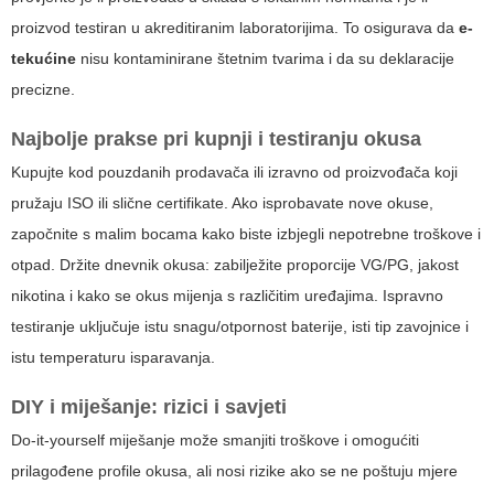
proizvod testiran u akreditiranim laboratorijima. To osigurava da
e-
tekućine
nisu kontaminirane štetnim tvarima i da su deklaracije
precizne.
Najbolje prakse pri kupnji i testiranju okusa
Kupujte kod pouzdanih prodavača ili izravno od proizvođača koji
pružaju ISO ili slične certifikate. Ako isprobavate nove okuse,
započnite s malim bocama kako biste izbjegli nepotrebne troškove i
otpad. Držite dnevnik okusa: zabilježite proporcije VG/PG, jakost
nikotina i kako se okus mijenja s različitim uređajima. Ispravno
testiranje uključuje istu snagu/otpornost baterije, isti tip zavojnice i
istu temperaturu isparavanja.
DIY i miješanje: rizici i savjeti
Do-it-yourself miješanje može smanjiti troškove i omogućiti
prilagođene profile okusa, ali nosi rizike ako se ne poštuju mjere