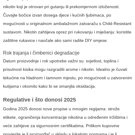
nikotin koji je otrovan pri gutanju ili prekomjernom izloženosti.
Čuvajte bočice izvan dosega djece i kućnih ljubimaca, po
mogućnosti u originalnom ambalažnom zatvaraču s Child-Resistant
sustavom. Nikotin zahtijeva oprez pri rukovanju i miješanju: koristite
zaštitne rukavice i naočale ako sami radite DIY smjese.
Rok trajanja i čimbenici degradacije
Datum proizvodnje i rok upotrebe važni su: svjetlost, toplina i
prisutnost kisika mogu razgraditi arome i nikotin. Idealno je čuvati
tekućine na hladnom i tamnom mjestu, po mogućnosti u zatvorenim
kutijama i okomito kako bi se smanjila oksidacija.
Regulative i što donosi 2025
Godina 2025 donosi nove propise u mnogim regijama: strože
etikete, ograničenja koncentracije nikotina u određenim tržištima i
veće zahtjeve za sigurnosnim certifikatima. Prilikom kupovine
provjerite je li proizvođač u skladu s lokalnim normama i je li