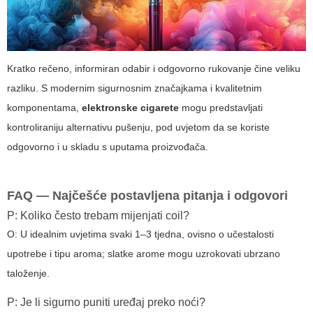
Kratko rečeno, informiran odabir i odgovorno rukovanje čine veliku
razliku. S modernim sigurnosnim značajkama i kvalitetnim
komponentama,
elektronske cigarete
mogu predstavljati
kontroliraniju alternativu pušenju, pod uvjetom da se koriste
odgovorno i u skladu s uputama proizvođača.
FAQ — Najčešće postavljena pitanja i odgovori
P: Koliko često trebam mijenjati coil?
O: U idealnim uvjetima svaki 1–3 tjedna, ovisno o učestalosti
upotrebe i tipu aroma; slatke arome mogu uzrokovati ubrzano
taloženje.
P: Je li sigurno puniti uređaj preko noći?