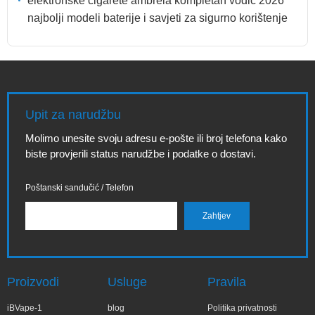
elektronske cigarete ambrela kompletan vodič 2026
najbolji modeli baterije i savjeti za sigurno korištenje
Upit za narudžbu
Molimo unesite svoju adresu e-pošte ili broj telefona kako
biste provjerili status narudžbe i podatke o dostavi.
Poštanski sandučić / Telefon
Proizvodi
Usluge
Pravila
iBVape-1
blog
Politika privatnosti