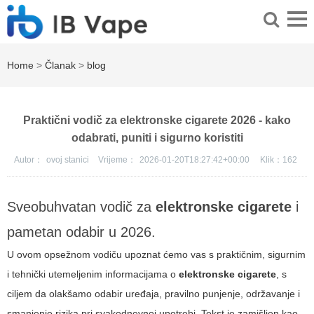
Home
>
Članak
>
blog
Praktični vodič za elektronske cigarete 2026 - kako
odabrati, puniti i sigurno koristiti
Autor：
ovoj stanici
Vrijeme：
2026-01-20T18:27:42+00:00
Klik：
162
Sveobuhvatan vodič za
elektronske cigarete
i
pametan odabir u 2026.
U ovom opsežnom vodiču upoznat ćemo vas s praktičnim, sigurnim
i tehnički utemeljenim informacijama o
elektronske cigarete
, s
ciljem da olakšamo odabir uređaja, pravilno punjenje, održavanje i
smanjenje rizika pri svakodnevnoj upotrebi. Tekst je zamišljen kao