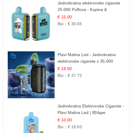
Jednokratna elektronske cigarete
25.000 Puffova - Kupina &
Borovnica | Šumska Voćna
€ 15.00
Mješavina
Bio：
€ 30.65
Plavi Malina Led - Jednokratna
elektronske cigarete s 35.000
šlukova | IBVape
€ 18.00
Bio：
€ 37.72
Jednokratna Elektronske Cigarete -
Plavi Malina Led | IBVape
€ 10.00
Bio：
€ 18.63