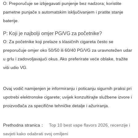
O: Preporučuje se izbjegavati punjenje bez nadzora; koristite
pametne punjače s automatskim isključivanjem i pratite stanje
baterije.
P: Koji je najbolji omjer PG/VG za početnike?
O: Za početnike koji prelaze s klasičnih cigareta često se
preporučuje omjer oko 50/50 ili 60/40 PG/VG za uravnotežen udar
u grlu i zadovoljavajući okus. Ako preferirate veće oblake, tražite
viši udio VG.
Ovaj vodič namijenjen je informiranju i poticanju sigurnih praksi pri
upotrebi
elektronske cigarete
; uvijek konzultirajte službene izvore i
proizvođača za specifične tehničke detalje i ažuriranja.
Prethodna stranica：
Top 10 best vape flavors 2026, recenzije i
savjeti kako odabrati svoj omiljeni