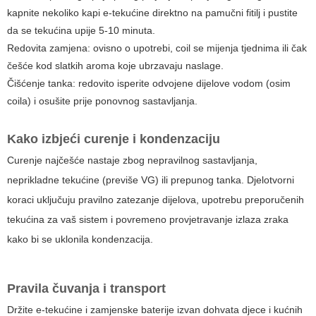
kapnite nekoliko kapi e-tekućine direktno na pamučni fitilj i pustite
da se tekućina upije 5-10 minuta.
Redovita zamjena: ovisno o upotrebi, coil se mijenja tjednima ili čak
češće kod slatkih aroma koje ubrzavaju naslage.
Čišćenje tanka: redovito isperite odvojene dijelove vodom (osim
coila) i osušite prije ponovnog sastavljanja.
Kako izbjeći curenje i kondenzaciju
Curenje najčešće nastaje zbog nepravilnog sastavljanja,
neprikladne tekućine (previše VG) ili prepunog tanka. Djelotvorni
koraci uključuju pravilno zatezanje dijelova, upotrebu preporučenih
tekućina za vaš sistem i povremeno provjetravanje izlaza zraka
kako bi se uklonila kondenzacija.
Pravila čuvanja i transport
Držite e-tekućine i zamjenske baterije izvan dohvata djece i kućnih