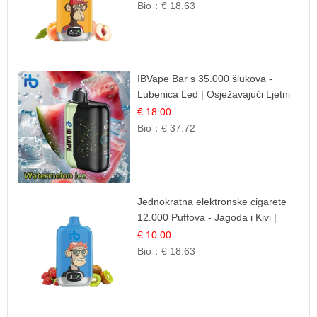
Mješavina
Bio：
€ 18.63
IBVape Bar s 35.000 šlukova -
Lubenica Led | Osježavajući Ljetni
Okus
€ 18.00
Bio：
€ 37.72
Jednokratna elektronske cigarete
12.000 Puffova - Jagoda i Kivi |
Sočna Voćna Kombinacija
€ 10.00
Bio：
€ 18.63