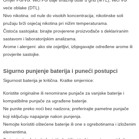
Omjer PG/VG: veći PG daje snažniji udar u grlu (MTL), veći VG
veće oblake (DTL).
Nivo nikotina: od nule do visokih koncentracija; nikotinske soli
pružaju brži osjećaj nikotina pri nižim temperaturama.
Čistoća sastojaka: birajte provjerene proizvođače s deklariranim
sastavom i laboratorijskim analizama.
Arome i alergeni: ako ste osjetljivi, izbjegavajte određene arome ili
provjerite sastojke.
Sigurno punjenje baterija i puneći postupci
Sigurnost baterija je kritična. Kratke smjernice:
Koristite originalne ili renomirane punjače za vanjske baterije i
kompatibilne punjače za ugrađene baterije.
Ne punite preko noći bez nadzora; preferirajte pametne punjače
koji isključuju napajanje nakon punjenja.
Nemojte koristiti oštećene baterije ili one s ogrebotinama i izloženim
elementima.