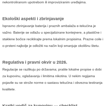
nekontroliranom upotrebom ili improviziranim uređajima.
Ekološki aspekti i zbrinjavanje
Ispravno zbrinjavanje baterija i praznih ambalaža e-tekućina je
važno. Baterije se odlažu u specijalizirane kontejnere, a plastične i
staklene bočice reciklirajte prema lokalnim propisima. Prazne coile i
o-prsteni najbolje je odložiti na način koji smanjuje okolišnu štetu.
Regulativa i pravni okvir u 2026.
Regulacije se razlikuju po državama; pratite lokalne propise o dobi
za kupovinu, oglašavanju i limitima nikotina. U nekim regijama
pojavile su se strože norme o sastavu tekućina i obvezna testiranja
kvalitete.
Kratki vodič za kupovinu — checklist