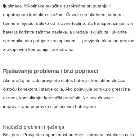
ljubimaca. Nikotinske tekućine su toksične pri gutanju ili
dugotrajnom kontaktu s kožom. Čuvajte na hladnom, suhom i
tamnom mjestu, daleko od izravne topline. Za transport izmjenjivih
baterija koristite zaštitne navlake, a uređaje isključujte i uklonite
spremnike ako putujete zrakoplovom — provjerite aktuelne propise
zrakoplovne kompanije i aerodroma.
Rješavanje problema i brzi popravci
Ako uređaj ne radi: provjerite status baterije, kontaktne pločice,
čistoću konektora i stanje coila. Ako pojavljuje poruku o grešci na
ekranu, konzultirajte korisnički priručnik. Ne pokušavajte
improvizirane popravke s oštećenim baterijama.
Najčešći problemi i rješenja
Bez pare: Provjerite napunjenost baterije i ispravnu instalaciju coila.