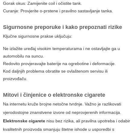
Gorak okus: Zamijenite coil i očistite tank.
Curanje: Provjerite o-prstene i pravilno sastavljanje tanka.
Sigurnosne preporuke i kako prepoznati rizike
Ključne sigurnosne prakse uključuju:
Ne izlažite uređaj visokim temperaturama i ne ostavljajte ga u
automobilu na suncu.
Redovito provjeravajte baterije na ogrebotine i deformacije.
Kod daljnjih problema obratite se ovlaštenom servisu ili
proizvođaču.
Mitovi i činjenice o
elektronske cigarete
Na internetu kruže brojne netočne tvrdnje. Važno je razlikovati
vjerodostojne znanstvene izvore od neprovjerenih informacija.
Elektronske cigarete
nisu bez rizika, ali pravilna upotreba i odabir
kvalitetnih proizvoda smanjuju štetne ishode u usporedbi s