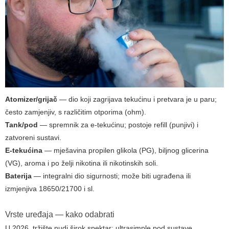
Atomizer/grijač
— dio koji zagrijava tekućinu i pretvara je u paru;
često zamjenjiv, s različitim otporima (ohm).
Tank/pod
— spremnik za e-tekućinu; postoje refill (punjivi) i
zatvoreni sustavi.
E-tekućina
— mješavina propilen glikola (PG), biljnog glicerina
(VG), aroma i po želji nikotina ili nikotinskih soli.
Baterija
— integralni dio sigurnosti; može biti ugrađena ili
izmjenjiva 18650/21700 i sl.
Vrste uređaja — kako odabrati
U 2026. tržište nudi širok spektar: ultrasimple pod sustave,