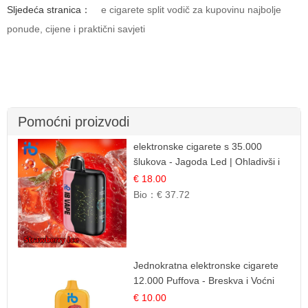
Sljedeća stranica：
e cigarete split vodič za kupovinu najbolje
ponude, cijene i praktični savjeti
Pomoćni proizvodi
elektronske cigarete s 35.000
šlukova - Jagoda Led | Ohladivši i
Osježavajući Okus
€ 18.00
Bio：
€ 37.72
Jednokratna elektronske cigarete
12.000 Puffova - Breskva i Voćni
Sok | Osježavajuća Voćna
€ 10.00