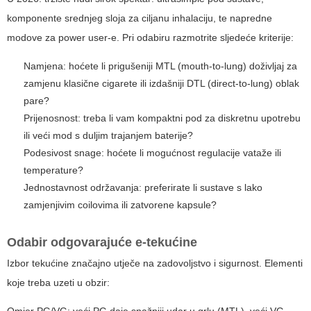
komponente srednjeg sloja za ciljanu inhalaciju, te napredne
modove za power user-e. Pri odabiru razmotrite sljedeće kriterije:
Namjena: hoćete li
prigušeniji
MTL (mouth-to-lung) doživljaj za
zamjenu klasične cigarete ili
izdašniji
DTL (direct-to-lung) oblak
pare?
Prijenosnost: treba li vam kompaktni pod za diskretnu upotrebu
ili veći mod s duljim trajanjem baterije?
Podesivost snage: hoćete li mogućnost regulacije vataže ili
temperature?
Jednostavnost održavanja: preferirate li sustave s lako
zamjenjivim coilovima ili zatvorene kapsule?
Odabir odgovarajuće e-tekućine
Izbor tekućine značajno utječe na zadovoljstvo i sigurnost. Elementi
koje treba uzeti u obzir: