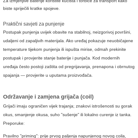
Za izmjenjive baterije koristite kućišta i torbice za transport kako
biste spriječili kratke spojeve.
Praktični savjeti za punjenje
Postupak punjenja uvijek obavite na stabilnoj, neizgorivoj površini,
udaljeni od zapaljivih materijala. Ako uređaj pokazuje neuobičajene
temperature tijekom punjenja ili ispušta mirise, odmah prekinite
postupak i provjerite stanje baterije i punjača. Kod modernih
uređaja često postoji zaštita od pregrijavanja, prenapona i obrnutog
spajanja — provjerite u uputama proizvođača.
Održavanje i zamjena grijača (coil)
Grijači imaju ograničen vijek trajanja; znakovi istrošenosti su gorak
okus, smanjenje okusa, suho "sušenje" ili lokalno curenje iz tanka.
Preporuke:
Pravilno "priming": prije prvog paljenja napunjenog novog coila,