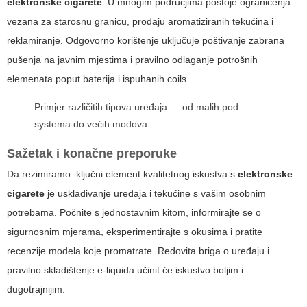
elektronske cigarete
. U mnogim područjima postoje ograničenja
vezana za starosnu granicu, prodaju aromatiziranih tekućina i
reklamiranje. Odgovorno korištenje uključuje poštivanje zabrana
pušenja na javnim mjestima i pravilno odlaganje potrošnih
elemenata poput baterija i ispuhanih coils.
Primjer različitih tipova uređaja — od malih pod
systema do većih modova
Sažetak i konačne preporuke
Da rezimiramo: ključni element kvalitetnog iskustva s
elektronske
cigarete
je usklađivanje uređaja i tekućine s vašim osobnim
potrebama. Počnite s jednostavnim kitom, informirajte se o
sigurnosnim mjerama, eksperimentirajte s okusima i pratite
recenzije modela koje promatrate. Redovita briga o uređaju i
pravilno skladištenje e-liquida učinit će iskustvo boljim i
dugotrajnijim.