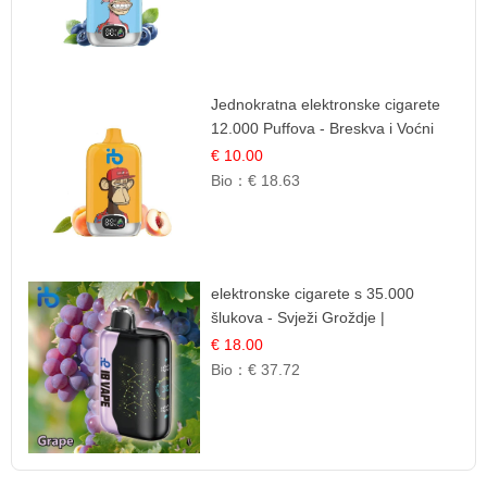
Jednokratna elektronske cigarete
12.000 Puffova - Breskva i Voćni
Sok | Osježavajuća Voćna
€ 10.00
Mješavina
Bio：
€ 18.63
elektronske cigarete s 35.000
šlukova - Svježi Groždje |
Osježavajuća Voćna Aroma
€ 18.00
Bio：
€ 37.72