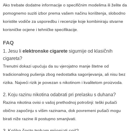
Ako trebate dodatne informacije o specifičnim modelima ili želite da
pomognemo suziti izbor prema vašem načinu korištenja, slobodno
koristite vodiče za usporedbu i recenzije koje kombiniraju stvarne
korisničke ocjene i tehničke specifikacije.
FAQ
1. Jesu li
elektronske cigarete
sigurnije od klasičnih
cigareta?
Trenutni dokazi upućuju da su vjerojatno manje štetne od
tradicionalnog pušenja zbog nedostatka sagorijevanja, ali nisu bez
rizika. Najveći rizik je povezan s nikotinom i kvalitetom proizvoda.
2. Koju razinu nikotina odabrati pri prelasku s duhana?
Razina nikotina ovisi o vašoj prethodnoj potrošnji: teški pušači
obično započinju s višim razinama, dok povremeni pušači mogu
birati niže razine ili postupno smanjivati.
3. Koliko često trebam mijenjati coil?