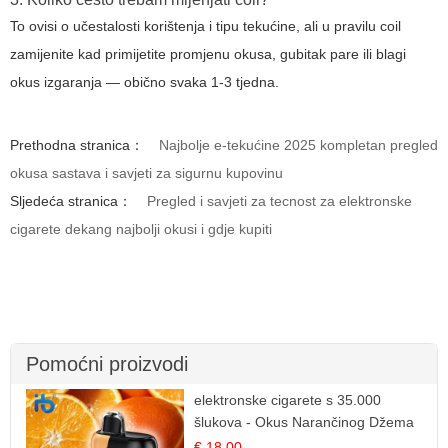
To ovisi o učestalosti korištenja i tipu tekućine, ali u pravilu coil
zamijenite kad primijetite promjenu okusa, gubitak pare ili blagi
okus izgaranja — obično svaka 1-3 tjedna.
Prethodna stranica：
Najbolje e-tekućine 2025 kompletan pregled
okusa sastava i savjeti za sigurnu kupovinu
Sljedeća stranica：
Pregled i savjeti za tecnost za elektronske
cigarete dekang najbolji okusi i gdje kupiti
Pomoćni proizvodi
elektronske cigarete s 35.000
šlukova - Okus Narančinog Džema
| Dugotrajno Iskustvo
€ 18.00