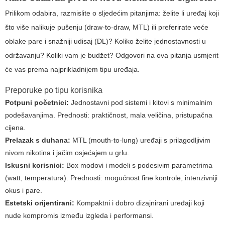
Prilikom odabira, razmislite o sljedećim pitanjima: želite li uređaj koji
što više nalikuje pušenju (draw-to-draw, MTL) ili preferirate veće
oblake pare i snažniji udisaj (DL)? Koliko želite jednostavnosti u
održavanju? Koliki vam je budžet? Odgovori na ova pitanja usmjerit
će vas prema najprikladnijem tipu uređaja.
Preporuke po tipu korisnika
Potpuni početnici:
Jednostavni pod sistemi i kitovi s minimalnim
podešavanjima. Prednosti: praktičnost, mala veličina, pristupačna
cijena.
Prelazak s duhana:
MTL (mouth-to-lung) uređaji s prilagodljivim
nivom nikotina i jačim osjećajem u grlu.
Iskusni korisnici:
Box modovi i modeli s podesivim parametrima
(watt, temperatura). Prednosti: mogućnost fine kontrole, intenzivniji
okus i pare.
Estetski orijentirani:
Kompaktni i dobro dizajnirani uređaji koji
nude kompromis između izgleda i performansi.