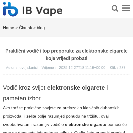
Home
>
Članak
>
blog
Praktični vodič i top preporuke za elektronske cigarete
koje vrijedi probati
Autor：
ovoj stanici
Vrijeme：
2025-12-27T18:11:19+00:00
Klik：
287
Vodič kroz svijet
elektronske cigarete
i
pametan izbor
Ako tražite praktične savjete za prelazak s klasičnih duhanskih
proizvoda ili želite bolje razumjeti ponudu na tržištu, ovaj
sveobuhvatan i razumljiv vodič o
elektronske cigarete
pomoći će
vam da donesete informiranu odluku. Ovdje ćete pronaći pregled