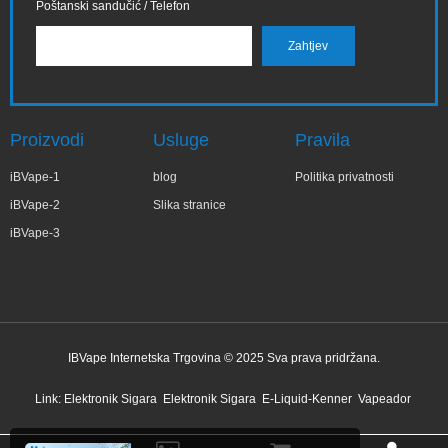
Poštanski sandučić / Telefon
Proizvodi
Usluge
Pravila
iBVape-1
blog
Politika privatnosti
iBVape-2
Slika stranice
iBVape-3
IBVape Internetska Trgovina © 2025 Sva prava pridržana.
✕
Agni***ka
Nedavne kupnje
Link:
Elektronik Sigara
Elektronik Sigara
E-Liquid-Kenner
Vapeador