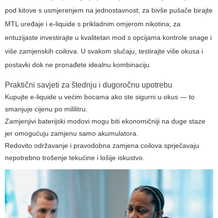
pod kitove s usmjerenjem na jednostavnost; za bivše pušače birajte
MTL uređaje i e-liquide s prikladnim omjerom nikotina; za
entuzijaste investirajte u kvalitetan mod s opcijama kontrole snage i
više zamjenskih coilova. U svakom slučaju, testirajte više okusa i
postavki dok ne pronađete idealnu kombinaciju.
Praktični savjeti za štednju i dugoročnu upotrebu
Kupujte e-liquide u većim bocama ako ste sigurni u okus — to
smanjuje cijenu po mililitru.
Zamjenjivi baterijski modovi mogu biti ekonomičniji na duge staze
jer omogućuju zamjenu samo akumulatora.
Redovito održavanje i pravodobna zamjena coilova sprječavaju
nepotrebno trošenje tekućine i lošije iskustvo.