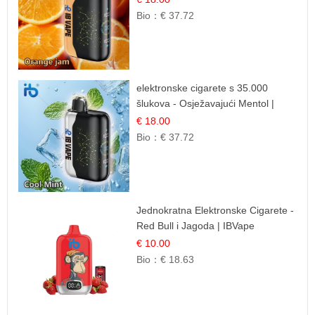
Bio：
€ 37.72
elektronske cigarete s 35.000
šlukova - Osježavajući Mentol |
Čista i Svježa Okus
€ 18.00
Bio：
€ 37.72
Jednokratna Elektronske Cigarete -
Red Bull i Jagoda | IBVape
€ 10.00
Bio：
€ 18.63