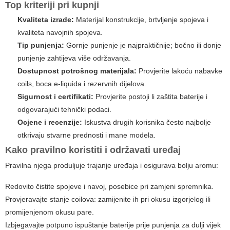
Top kriteriji pri kupnji
Kvaliteta izrade:
Materijal konstrukcije, brtvljenje spojeva i
kvaliteta navojnih spojeva.
Tip punjenja:
Gornje punjenje je najpraktičnije; bočno ili donje
punjenje zahtijeva više održavanja.
Dostupnost potrošnog materijala:
Provjerite lakoću nabavke
coils, boca e-liquida i rezervnih dijelova.
Sigurnost i certifikati:
Provjerite postoji li zaštita baterije i
odgovarajući tehnički podaci.
Ocjene i recenzije:
Iskustva drugih korisnika često najbolje
otkrivaju stvarne prednosti i mane modela.
Kako pravilno koristiti i održavati uređaj
Pravilna njega produljuje trajanje uređaja i osigurava bolju aromu:
Redovito čistite spojeve i navoj, posebice pri zamjeni spremnika.
Provjeravajte stanje coilova: zamijenite ih pri okusu izgorjelog ili
promijenjenom okusu pare.
Izbjegavajte potpuno ispuštanje baterije prije punjenja za dulji vijek