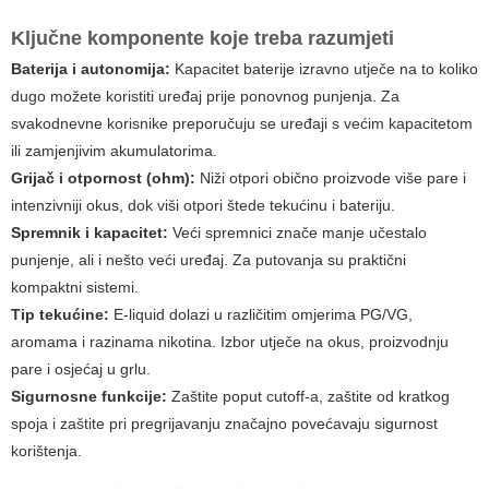
Ključne komponente koje treba razumjeti
Baterija i autonomija:
Kapacitet baterije izravno utječe na to koliko
dugo možete koristiti uređaj prije ponovnog punjenja. Za
svakodnevne korisnike preporučuju se uređaji s većim kapacitetom
ili zamjenjivim akumulatorima.
Grijač i otpornost (ohm):
Niži otpori obično proizvode više pare i
intenzivniji okus, dok viši otpori štede tekućinu i bateriju.
Spremnik i kapacitet:
Veći spremnici znače manje učestalo
punjenje, ali i nešto veći uređaj. Za putovanja su praktični
kompaktni sistemi.
Tip tekućine:
E-liquid dolazi u različitim omjerima PG/VG,
aromama i razinama nikotina. Izbor utječe na okus, proizvodnju
pare i osjećaj u grlu.
Sigurnosne funkcije:
Zaštite poput cutoff-a, zaštite od kratkog
spoja i zaštite pri pregrijavanju značajno povećavaju sigurnost
korištenja.