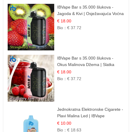
IBVape Bar s 35.000 šlukova -
Jagoda & Kivi | Osježavajuća Voćna
Mješavina
€ 18.00
Bio：
€ 37.72
IBVape Bar s 35.000 šlukova -
Okus Malinova Džema | Slatka
Voćna Aroma
€ 18.00
Bio：
€ 37.72
Jednokratna Elektronske Cigarete -
Plavi Malina Led | IBVape
€ 10.00
Bio：
€ 18.63