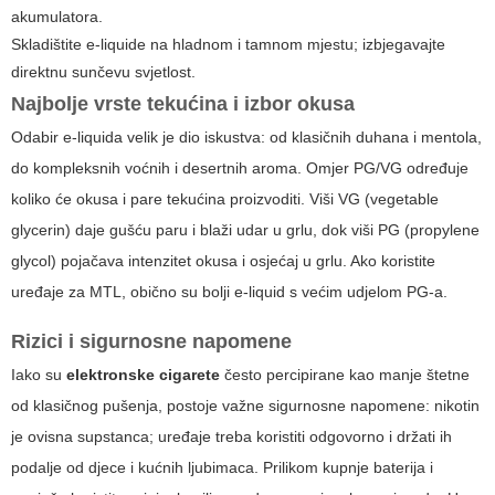
akumulatora.
Skladištite e-liquide na hladnom i tamnom mjestu; izbjegavajte
direktnu sunčevu svjetlost.
Najbolje vrste tekućina i izbor okusa
Odabir e-liquida velik je dio iskustva: od klasičnih duhana i mentola,
do kompleksnih voćnih i desertnih aroma. Omjer PG/VG određuje
koliko će okusa i pare tekućina proizvoditi. Viši VG (vegetable
glycerin) daje gušću paru i blaži udar u grlu, dok viši PG (propylene
glycol) pojačava intenzitet okusa i osjećaj u grlu. Ako koristite
uređaje za MTL, obično su bolji e-liquid s većim udjelom PG-a.
Rizici i sigurnosne napomene
Iako su
elektronske cigarete
često percipirane kao manje štetne
od klasičnog pušenja, postoje važne sigurnosne napomene: nikotin
je ovisna supstanca; uređaje treba koristiti odgovorno i držati ih
podalje od djece i kućnih ljubimaca. Prilikom kupnje baterija i