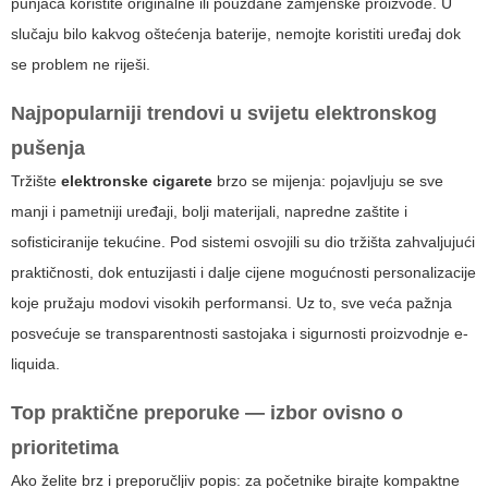
punjača koristite originalne ili pouzdane zamjenske proizvode. U
slučaju bilo kakvog oštećenja baterije, nemojte koristiti uređaj dok
se problem ne riješi.
Najpopularniji trendovi u svijetu elektronskog
pušenja
Tržište
elektronske cigarete
brzo se mijenja: pojavljuju se sve
manji i pametniji uređaji, bolji materijali, napredne zaštite i
sofisticiranije tekućine. Pod sistemi osvojili su dio tržišta zahvaljujući
praktičnosti, dok entuzijasti i dalje cijene mogućnosti personalizacije
koje pružaju modovi visokih performansi. Uz to, sve veća pažnja
posvećuje se transparentnosti sastojaka i sigurnosti proizvodnje e-
liquida.
Top praktične preporuke — izbor ovisno o
prioritetima
Ako želite brz i preporučljiv popis: za početnike birajte kompaktne