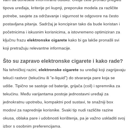
tipova uređaja, kriterije pri kupnji, preporuke modela za različite
potrebe, savjete za održavanje i sigurnost te odgovore na često
postavljana pitanja. Sadržaj je koncipiran tako da bude koristan i
početnicima i iskusnim korisnicima, a istovremeno optimiziran za
ključnu frazu
elektronske cigarete
kako bi ga lakše pronašli svi
koji pretražuju relevantne informacije.
Što su zapravo elektronske cigarete i kako rade?
Na tehničkoj razini,
elektronske cigarete
su uređaji koji zagrijavaju
tekući rastvor (tekućinu ili "e-liquid") do stvaranja pare koja se
udiše. Tipično se sastoje od baterije, grijača (coil) i spremnika za
tekućinu. Među varijantama postoje jednostavni uređaji za
jednokratnu upotrebu, kompaktni pod sustavi, te snažniji box
modovi za naprednije korisnike. Svaki tip nudi različite razine
okusa, oblaka pare i udobnosti korištenja, pa je važno uskladiti svoj
izbor s osobnim preferencijama.