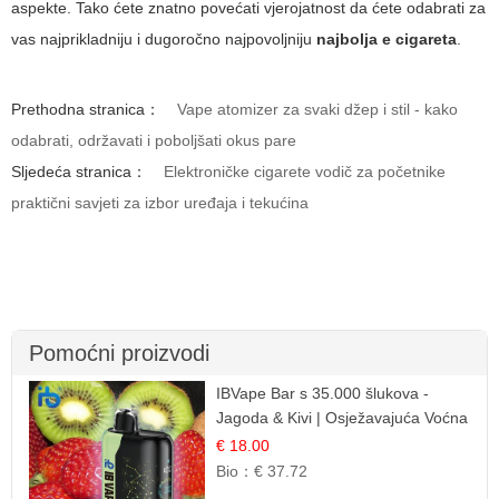
aspekte. Tako ćete znatno povećati vjerojatnost da ćete odabrati za
vas najprikladniju i dugoročno najpovoljniju
najbolja e cigareta
.
Prethodna stranica：
Vape atomizer za svaki džep i stil - kako
odabrati, održavati i poboljšati okus pare
Sljedeća stranica：
Elektroničke cigarete vodič za početnike
praktični savjeti za izbor uređaja i tekućina
Pomoćni proizvodi
IBVape Bar s 35.000 šlukova -
Jagoda & Kivi | Osježavajuća Voćna
Mješavina
€ 18.00
Bio：
€ 37.72