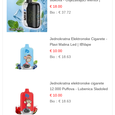
Čista i Svježa Okus
€ 18.00
Bio：
€ 37.72
Jednokratna Elektronske Cigarete -
Plavi Malina Led | IBVape
€ 10.00
Bio：
€ 18.63
Jednokratna elektronske cigarete
12.000 Puffova - Lubenica Sladoled
| Ljetna Desertna Aroma
€ 10.00
Bio：
€ 18.63