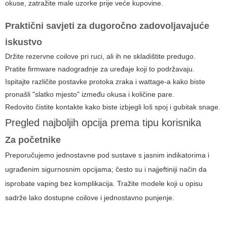
okuse, zatražite male uzorke prije veće kupovine.
Praktični savjeti za dugoročno zadovoljavajuće
iskustvo
Držite rezervne coilove pri ruci, ali ih ne skladištite predugo.
Pratite firmware nadogradnje za uređaje koji to podržavaju.
Ispitajte različite postavke protoka zraka i wattage-a kako biste
pronašli "slatko mjesto" između okusa i količine pare.
Redovito čistite kontakte kako biste izbjegli loš spoj i gubitak snage.
Pregled najboljih opcija prema tipu korisnika
Za početnike
Preporučujemo jednostavne pod sustave s jasnim indikatorima i
ugrađenim sigurnosnim opcijama; često su i najjeftiniji način da
isprobate vaping bez komplikacija. Tražite modele koji u opisu
sadrže lako dostupne coilove i jednostavno punjenje.