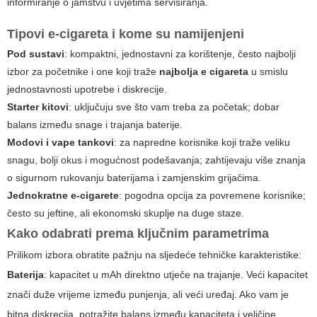
informiranje o jamstvu i uvjetima servisiranja.
Tipovi e-cigareta i kome su namijenjeni
Pod sustavi
: kompaktni, jednostavni za korištenje, često najbolji
izbor za početnike i one koji traže
najbolja e cigareta
u smislu
jednostavnosti upotrebe i diskrecije.
Starter kitovi
: uključuju sve što vam treba za početak; dobar
balans između snage i trajanja baterije.
Modovi i vape tankovi
: za napredne korisnike koji traže veliku
snagu, bolji okus i mogućnost podešavanja; zahtijevaju više znanja
o sigurnom rukovanju baterijama i zamjenskim grijačima.
Jednokratne e-cigarete
: pogodna opcija za povremene korisnike;
često su jeftine, ali ekonomski skuplje na duge staze.
Kako odabrati prema ključnim parametrima
Prilikom izbora obratite pažnju na sljedeće tehničke karakteristike:
Baterija
: kapacitet u mAh direktno utječe na trajanje. Veći kapacitet
znači duže vrijeme između punjenja, ali veći uređaj. Ako vam je
bitna diskrecija, potražite balans između kapaciteta i veličine.