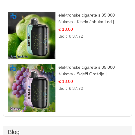
elektronske cigarete s 35.000
šlukova - Kisela Jabuka Led |
Osježavajući Kiselo-Slatki Okus
€ 18.00
Bio：
€ 37.72
elektronske cigarete s 35.000
šlukova - Svježi Groždje |
Osježavajuća Voćna Aroma
€ 18.00
Bio：
€ 37.72
Blog