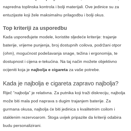
napredna toplinska kontrola i bolji materijali. Ove jedinice su za
entuzijaste koji žele maksimalnu prilagodbu i bolji okus.
Top kriteriji za usporedbu
Kada uspoređujete modele, koristite sljedeće kriterije: trajanje
baterije, vrijeme punjenja, broj dostupnih coilova, podržani otpor
(ohm), mogućnost podešavanja snage, težina i ergonomija, te
dostupnost i cijena e-tekućina. Na taj način možete objektivno
ocijeniti koja je
najbolja e cigareta
za vaše potrebe.
Kada je
najbolja e cigareta
zapravo najbolja?
Riječ “najbolja” je relativna. Za putnika koji traži diskreciju, najbolja
može biti mala pod naprava s dugim trajanjem baterije. Za
gurmana okusa, najbolja će biti jedinica s kvalitetnim coilom i
staklenim rezervoarom. Stoga uvijek pripazite da kriteriji odabira
budu personalizirani.