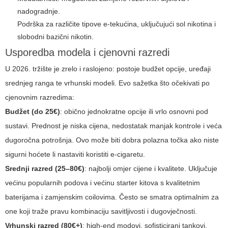
nadogradnje.
Podrška za različite tipove e-tekućina, uključujući sol nikotina i
slobodni bazični nikotin.
Usporedba modela i cjenovni razredi
U 2026. tržište je zrelo i raslojeno: postoje budžet opcije, uređaji
srednjeg ranga te vrhunski modeli. Evo sažetka što očekivati po
cjenovnim razredima:
Budžet (do 25€)
: obično jednokratne opcije ili vrlo osnovni pod
sustavi. Prednost je niska cijena, nedostatak manjak kontrole i veća
dugoročna potrošnja. Ovo može biti dobra polazna točka ako niste
sigurni hoćete li nastaviti koristiti e-cigaretu.
Srednji razred (25–80€)
: najbolji omjer cijene i kvalitete. Uključuje
većinu popularnih podova i većinu starter kitova s kvalitetnim
baterijama i zamjenskim coilovima. Često se smatra optimalnim za
one koji traže pravu kombinaciju savitljivosti i dugovječnosti.
Vrhunski razred (80€+)
: high-end modovi, sofisticirani tankovi,