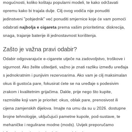
mogućnosti, koliko koštaju popularni modeli, te kako održavati
opremu kako bi trajala dulje. Cilj ovog vodiča nije ponuditi
jedinstveni "pobjednik" već ponuditi smjernice koje će vam pomoći
odabrati
najbolja e cigareta
prema vašim prioritetima: diskrecija,
snaga, trajanje baterije ili jednostavnost korištenja.
Zašto je važna pravi odabir?
Odabir odgovarajuće e-cigarete utječe na zadovoljstvo, troškove i
sigurnost. Ako želite uštedjeti, važno je znati razliku između uređaja
s jednokratnim i punjivim rezervoarima. Ako vam je cilj maksimalan
okus ili gustoća pare, fokusirat ćete se na uređaje s podesivim
zrakom i kvalitetnim grijačima. Dakle, prije nego što kupite,
razmislite koji vam je prioritet: okus, oblak pare, prenosivost ili
cijena zamjenskih dijelova. Imajte na umu da su u 2026. dostupne
brojne tehnologije, uključujući pametne kupole, pod-sustave, te
mehaničke i regulirane modne (mods). Uvijek preporučamo