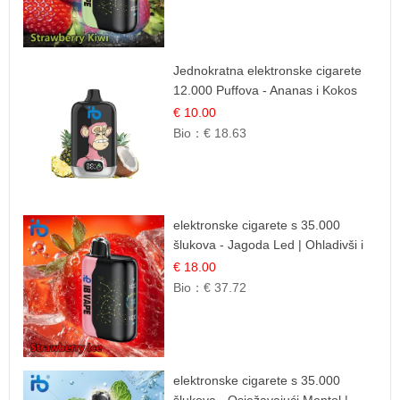
Jednokratna elektronske cigarete
12.000 Puffova - Ananas i Kokos
Sladoled | Tropski Desert
€ 10.00
Bio：
€ 18.63
elektronske cigarete s 35.000
šlukova - Jagoda Led | Ohladivši i
Osježavajući Okus
€ 18.00
Bio：
€ 37.72
elektronske cigarete s 35.000
šlukova - Osježavajući Mentol |