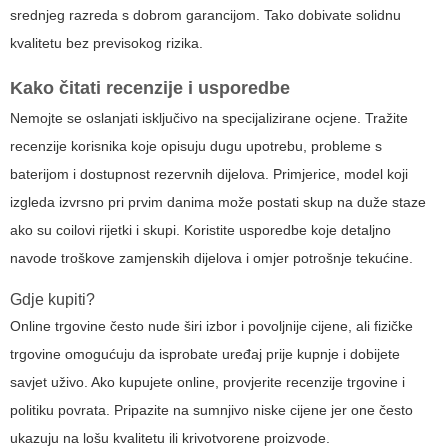
srednjeg razreda s dobrom garancijom. Tako dobivate solidnu
kvalitetu bez previsokog rizika.
Kako čitati recenzije i usporedbe
Nemojte se oslanjati isključivo na specijalizirane ocjene. Tražite
recenzije korisnika koje opisuju dugu upotrebu, probleme s
baterijom i dostupnost rezervnih dijelova. Primjerice, model koji
izgleda izvrsno pri prvim danima može postati skup na duže staze
ako su coilovi rijetki i skupi. Koristite usporedbe koje detaljno
navode troškove zamjenskih dijelova i omjer potrošnje tekućine.
Gdje kupiti?
Online trgovine često nude širi izbor i povoljnije cijene, ali fizičke
trgovine omogućuju da isprobate uređaj prije kupnje i dobijete
savjet uživo. Ako kupujete online, provjerite recenzije trgovine i
politiku povrata. Pripazite na sumnjivo niske cijene jer one često
ukazuju na lošu kvalitetu ili krivotvorene proizvode.