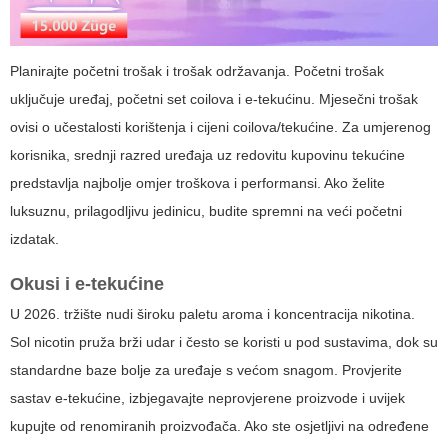
Planirajte početni trošak i trošak održavanja. Početni trošak
uključuje uređaj, početni set coilova i e-tekućinu. Mjesečni trošak
ovisi o učestalosti korištenja i cijeni coilova/tekućine. Za umjerenog
korisnika, srednji razred uređaja uz redovitu kupovinu tekućine
predstavlja najbolje omjer troškova i performansi. Ako želite
luksuznu, prilagodljivu jedinicu, budite spremni na veći početni
izdatak.
Okusi i e-tekućine
U 2026. tržište nudi široku paletu aroma i koncentracija nikotina.
Sol nicotin pruža brži udar i često se koristi u pod sustavima, dok su
standardne baze bolje za uređaje s većom snagom. Provjerite
sastav e-tekućine, izbjegavajte neprovjerene proizvode i uvijek
kupujte od renomiranih proizvođača. Ako ste osjetljivi na određene