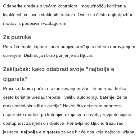
Odaberite uređaje s većom kontrolom i mogućnošću korištenja
kvalitetnih coilova i staklenih tankova. Ovdje su često najbolji izbor
modovi s podesivim wattage-om.
Za putnike
Potražite male, lagane i brzo punjive uređaje s dobrim upravljanjem
curenjem. Diskrecija i brzo punjenje su ključni.
Zaključak: kako odabrati svoje "najbolja e
cigareta"
Proces odabira počinje razumijevanjem vlastitih potreba: koliko
često koristite uređaj, trebate li veliku autonomiju baterije, želite li
maksimalni okus ili diskreciju? Nakon što definirate prioritete,
usporedite modele po kriterijima koje smo naveli, provjerite cijene i
dostupnost zamjenskih dijelova. Ponavljamo ključnu frazu radi
jasnoće:
najbolja e cigareta
za vas bit će ona koja najbolje uklapa