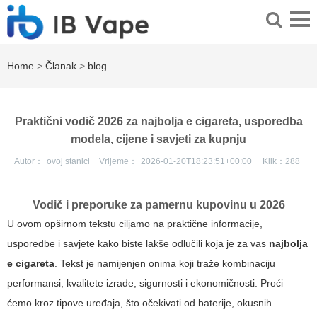
Home
>
Članak
>
blog
Praktični vodič 2026 za najbolja e cigareta, usporedba
modela, cijene i savjeti za kupnju
Autor：
ovoj stanici
Vrijeme：
2026-01-20T18:23:51+00:00
Klik：
288
Vodič i preporuke za pamernu kupovinu u 2026
U ovom opširnom tekstu ciljamo na praktične informacije,
usporedbe i savjete kako biste lakše odlučili koja je za vas
najbolja
e cigareta
. Tekst je namijenjen onima koji traže kombinaciju
performansi, kvalitete izrade, sigurnosti i ekonomičnosti. Proći
ćemo kroz tipove uređaja, što očekivati od baterije, okusnih