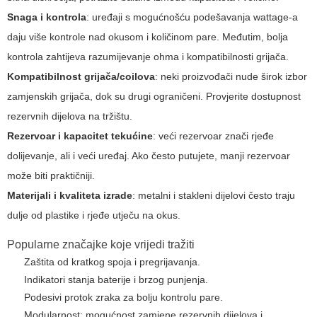
Snaga i kontrola
: uređaji s mogućnošću podešavanja wattage-a
daju više kontrole nad okusom i količinom pare. Međutim, bolja
kontrola zahtijeva razumijevanje ohma i kompatibilnosti grijača.
Kompatibilnost grijača/coilova
: neki proizvođači nude širok izbor
zamjenskih grijača, dok su drugi ograničeni. Provjerite dostupnost
rezervnih dijelova na tržištu.
Rezervoar i kapacitet tekućine
: veći rezervoar znači rjeđe
dolijevanje, ali i veći uređaj. Ako često putujete, manji rezervoar
može biti praktičniji.
Materijali i kvaliteta izrade
: metalni i stakleni dijelovi često traju
dulje od plastike i rjeđe utječu na okus.
Popularne značajke koje vrijedi tražiti
Zaštita od kratkog spoja i pregrijavanja.
Indikatori stanja baterije i brzog punjenja.
Podesivi protok zraka za bolju kontrolu pare.
Modularnost: mogućnost zamjene rezervnih dijelova i