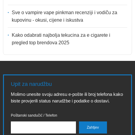
Sve o vampire vape pinkman recenziji i vodiču za
kupovinu - okusi, cijene i iskustva
Kako odabrati najbolja tekucina za e cigarete i
pregled top brendova 2025
Upit za narudžbu
Molimo unesite svoju adresu e-pošte ili broj telefona kako
biste provjerili status narudžbe i podatke o dostavi.
Poštanski sandučić / Telefon