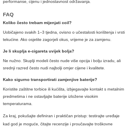
performanse, cijenu i jednostavnost održavanja.
FAQ
Koliko često trebam mijenjati coil?
Uobičajeno svakih 1–3 tjedna, ovisno o učestalosti korištenja i vrsti
tekućine. Ako osjetite zagorjeli okus, vrijeme je za zamjenu.
Je li skuplja e-cigareta uvijek bolja?
Ne nužno. Skuplji modeli često nude više opcija i bolju izradu, ali
srednji razred često nudi najbolji omjer cijene i kvalitete.
Kako sigurno transportirati zamjenjive baterije?
Koristite zaštitne torbice ili kućišta, izbjegavajte kontakt s metalnim
predmetima i ne ostavljajte baterije izložene visokim
temperaturama.
Za kraj, pokušajte definiran i praktičan pristup: testirajte uređaje
kad god je moguće, čitajte recenzije i proučavajte troškovne