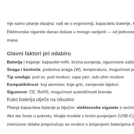
nije samo pitanje dizajna: radi se o ergonomiji, kapacitetu baterije, k
Elektronske cigarete
danas dolaze u mnogo varijanti — od jednosta
mane.
Glavni faktori pri odabiru
Baterija
i trajanje: kapacitet mAh, brzina punjenja, sigurnosne zašti
Snaga i kontrola
: podesiva snaga (W), temperatura, mogućnost p
Tip uređaja
: pod vs. pod modovi, vape pen, sub-ohm modovi.
Kompatibilnost
: koji atomizer, koje grlo, zamjenski dijelovi.
Sigurnost
: CE, RoHS, mogućnost autentičnosti brenda.
Kako baterija utječe na iskustvo
Pitanje kapaciteta baterije je ključno:
elektronske cigarete
s većim
Ako ste često u pokretu, birajte modele s brzim punjenjem (USB-C
intenzivne oblake preporučuju se modovi s izmjenjivim baterijama ili 