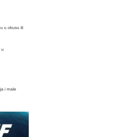
u u okusu ili
 u
ja i male