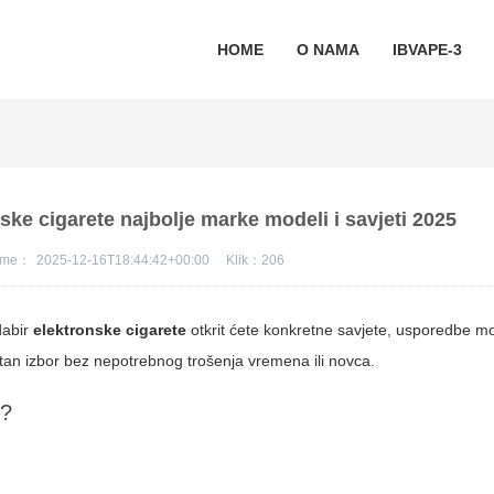
HOME
O NAMA
IBVAPE-3
ske cigarete najbolje marke modeli i savjeti 2025
jeme：
2025-12-16T18:44:42+00:00
Klik：
206
dabir
elektronske cigarete
otkrit ćete konkretne savjete, usporedbe mo
n izbor bez nepotrebnog trošenja vremena ili novca.
e?