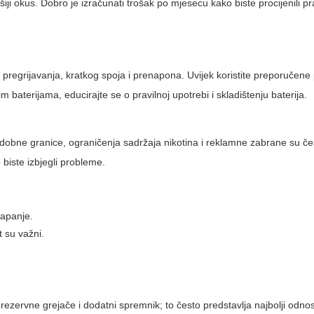
šiji okus. Dobro je izračunati trošak po mjesecu kako biste procijenili p
 pregrijavanja, kratkog spoja i prenapona. Uvijek koristite preporučene 
m baterijama, educirajte se o pravilnoj upotrebi i skladištenju baterija.
 dobne granice, ograničenja sadržaja nikotina i reklamne zabrane su čest
 biste izbjegli probleme.
vapanje.
 su važni.
e rezervne grejače i dodatni spremnik; to često predstavlja najbolji odnos