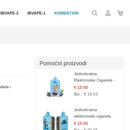
IBVAPE-2
IBVAPE-1
KOMENTARI
Pomoćni proizvodi
Jednokratna
Elektronske Cigarete -
Plavi Malina Led |
dela i
€ 10.00
IBVape
Bio：
€ 18.63
Jednokratna
elektronske cigarete
25.000 Puffova -
€ 15.00
Jagodni Sladoled |