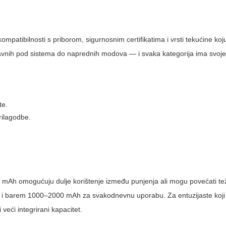
ompatibilnosti s priborom, sigurnosnim certifikatima i vrsti tekućine koju ž
vnih pod sistema do naprednih modova — i svaka kategorija ima svoje 
te.
rilagodbe.
 mAh omogućuju dulje korištenje između punjenja ali mogu povećati te
) i barem 1000–2000 mAh za svakodnevnu uporabu. Za entuzijaste koji
veći integrirani kapacitet.