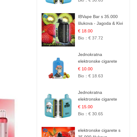
Bio：
€ 30.65
Kremasta Slatka Okus
IBVape Bar s 35.000
šlukova - Jagoda & Kivi
| Osježavajuća Voćna
€ 18.00
Mješavina
Bio：
€ 37.72
Jednokratna
elektronske cigarete
12.000 Puffova -
€ 10.00
Jagoda i Kivi | Sočna
Bio：
€ 18.63
Voćna Kombinacija
Jednokratna
elektronske cigarete
25.000 Puffova - Kupina
€ 15.00
& Borovnica | Šumska
Bio：
€ 30.65
Voćna Mješavina
elektronske cigarete s