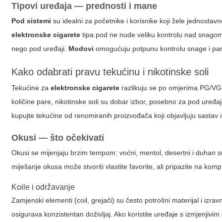
Tipovi uređaja — prednosti i mane
Pod sistemi
su idealni za početnike i korisnike koji žele jednostavn
elektronske cigarete
tipa pod ne nude veliku kontrolu nad snago
nego pod uređaji.
Modovi
omogućuju potpunu kontrolu snage i pare,
Kako odabrati pravu tekućinu i nikotinske soli
Tekućine za
elektronske cigarete
razlikuju se po omjerima PG/VG, ud
količine pare,
nikotinske soli
su dobar izbor, posebno za pod uređaje
kupujte tekućine od renomiranih proizvođača koji objavljuju sastav i
Okusi — što očekivati
Okusi se mijenjaju brzim tempom: voćni, mentol, desertni i duhan su
miješanje okusa može stvoriti vlastite favorite, ali pripazite na kom
Koile i održavanje
Zamjenski elementi (coil, grejači) su često potrošni materijal i izrav
osigurava konzistentan doživljaj. Ako koristite uređaje s izmjenjiv