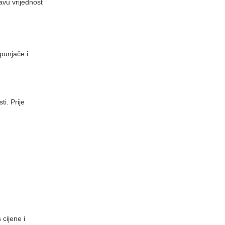
ravu vrijednost
punjače i
i. Prije
 cijene i