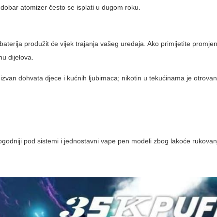
 i dobar atomizer često se isplati u dugom roku.
aterija produžit će vijek trajanja vašeg uređaja. Ako primijetite promjen
nu dijelova.
 izvan dohvata djece i kućnih ljubimaca; nikotin u tekućinama je otrovan
odniji pod sistemi i jednostavni vape pen modeli zbog lakoće rukovan