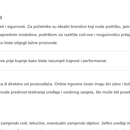
a
teti i sigurnosti. Za početnike su idealni brendovi koji nude podršku, jam
naprednim modulima, podrškom za različite coil-ove i mogućnošću pril
ko biste izbjegli lažne proizvode.
tove prije kupnje kako biste razumjeli trajnost i performanse.
 ili direktno od proizvođača. Online trgovine često imaju širi izbor i bolj
vi nude prednost testiranja uređaja i osobnog savjeta, što može biti pos
 zamjenski coili, tekućine, eventualni zamjenski dijelovi. Jeftini uređaji