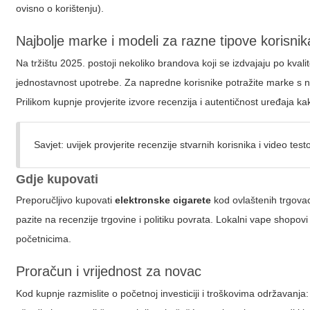
ovisno o korištenju).
Najbolje marke i modeli za razne tipove korisnik
Na tržištu 2025. postoji nekoliko brandova koji se izdvajaju po kvali
jednostavnost upotrebe. Za napredne korisnike potražite marke s 
Prilikom kupnje provjerite izvore recenzija i autentičnost uređaja ka
Savjet: uvijek provjerite recenzije stvarnih korisnika i video tes
Gdje kupovati
Preporučljivo kupovati
elektronske cigarete
kod ovlaštenih trgovaca
pazite na recenzije trgovine i politiku povrata. Lokalni vape shopo
početnicima.
Proračun i vrijednost za novac
Kod kupnje razmislite o početnoj investiciji i troškovima održavanja: