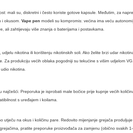
ost: mali su, diskretni i često koriste gotove kapsule. Međutim, za napre
m i okusom.
Vape pen
modeli su kompromis: većina ima veću autonomiju 
 ali zahtijevaju više znanja o baterijama i postavkama.
jelu nikotina ili korištenju nikotinskih soli. Ako želite brzi udar nikoti
. Za produkciju većih oblaka pogodniji su tekućine s višim udjelom VG.
 udio nikotina.
 najčešći. Preporuka je isprobati male bočice prije kupnje većih količin
patibilnost s uređajem i koilama.
no utječu na okus i količinu pare. Redovito mijenjanje grejača produljuje 
im grejačima, pratite preporuke proizvođača za zamjenu (obično svakih 1