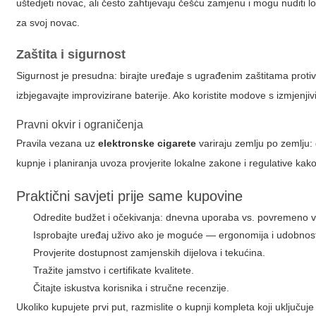
uštedjeti novac, ali često zahtijevaju češću zamjenu i mogu nuditi lo
za svoj novac.
Zaštita i sigurnost
Sigurnost je presudna: birajte uređaje s ugrađenim zaštitama protiv
izbjegavajte improvizirane baterije. Ako koristite modove s izmjenjivi
Pravni okvir i ograničenja
Pravila vezana uz
elektronske cigarete
variraju zemlju po zemlju:
kupnje i planiranja uvoza provjerite lokalne zakone i regulative kako
Praktični savjeti prije same kupovine
Odredite budžet i očekivanja: dnevna uporaba vs. povremeno 
Isprobajte uređaj uživo ako je moguće — ergonomija i udobnost
Provjerite dostupnost zamjenskih dijelova i tekućina.
Tražite jamstvo i certifikate kvalitete.
Čitajte iskustva korisnika i stručne recenzije.
Ukoliko kupujete prvi put, razmislite o kupnji kompleta koji uključuj