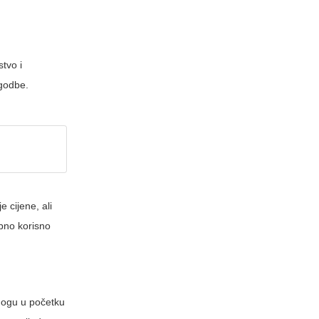
stvo i
agodbe.
e cijene, ali
ebno korisno
 mogu u početku