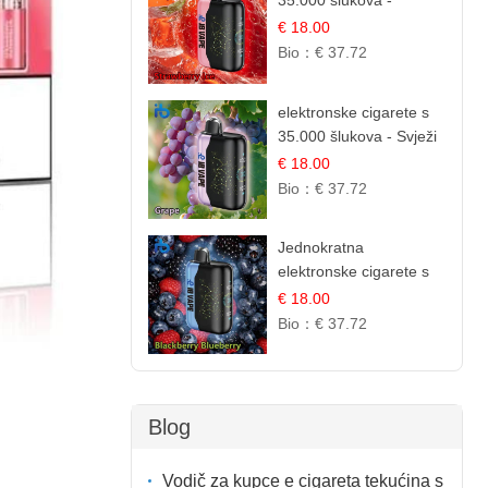
35.000 šlukova -
Jagoda Led | Ohladivši i
€ 18.00
Osježavajući Okus
Bio：
€ 37.72
elektronske cigarete s
35.000 šlukova - Svježi
Groždje | Osježavajuća
€ 18.00
Voćna Aroma
Bio：
€ 37.72
Jednokratna
elektronske cigarete s
35.000 šlukova - Kupina
€ 18.00
& Borovnica | Intenzivna
Bio：
€ 37.72
Mješavina Šumskog
Voća
Blog
Vodič za kupce e cigareta tekućina s