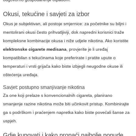
Okusi, tekućine i savjeti za izbor
Okus je subjektivan, ali postoje smjernice: za početnike su biljni i
mentolirani okusi često prihvatljiviji, dok napredni korisnici traže
kompleksne kombinacije okusa i niže udjele nikotina. Ako koristite
elektronske cigarete medisana
, provjerite je li uređaj
kompatibilan s tekućinama koje preferirate i pratite upute o
temperaturi i vrsti grijača kako biste izbjegli neugodne okuse ili
oštećenja uređaja.
Savjet: postupno smanjivanje nikotina
Za one koji prelaze s konvencionalnih cigareta, planirano
smanjenje razine nikotina može biti učinkovit pristup. Kombinirajte
ga s podrškom i praćenjem napretka kako biste povećali šanse za
uspjeh.
Gdje kupovati i kako pronaći najbolje ponude