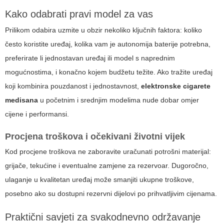
Kako odabrati pravi model za vas
Prilikom odabira uzmite u obzir nekoliko ključnih faktora: koliko
često koristite uređaj, kolika vam je autonomija baterije potrebna,
preferirate li jednostavan uređaj ili model s naprednim
mogućnostima, i konačno kojem budžetu težite. Ako tražite uređaj
koji kombinira pouzdanost i jednostavnost,
elektronske cigarete
medisana
u početnim i srednjim modelima nude dobar omjer
cijene i performansi.
Procjena troškova i očekivani životni vijek
Kod procjene troškova ne zaboravite uračunati potrošni materijal:
grijače, tekućine i eventualne zamjene za rezervoar. Dugoročno,
ulaganje u kvalitetan uređaj može smanjiti ukupne troškove,
posebno ako su dostupni rezervni dijelovi po prihvatljivim cijenama.
Praktični savjeti za svakodnevno održavanje