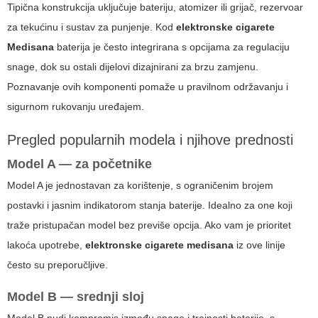
Tipična konstrukcija uključuje bateriju, atomizer ili grijač, rezervoar
za tekućinu i sustav za punjenje. Kod
elektronske cigarete
Medisana
baterija je često integrirana s opcijama za regulaciju
snage, dok su ostali dijelovi dizajnirani za brzu zamjenu.
Poznavanje ovih komponenti pomaže u pravilnom održavanju i
sigurnom rukovanju uređajem.
Pregled popularnih modela i njihove prednosti
Model A — za početnike
Model A je jednostavan za korištenje, s ograničenim brojem
postavki i jasnim indikatorom stanja baterije. Idealno za one koji
traže pristupačan model bez previše opcija. Ako vam je prioritet
lakoća upotrebe,
elektronske cigarete medisana
iz ove linije
često su preporučljive.
Model B — srednji sloj
Model B nudi kompromis između snage i trajnosti baterije, s