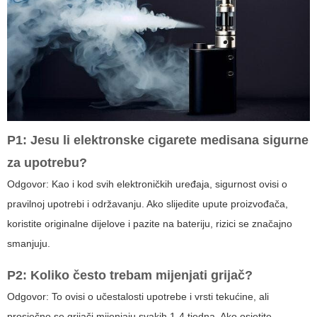
P1: Jesu li
elektronske cigarete medisana
sigurne
za upotrebu?
Odgovor: Kao i kod svih elektroničkih uređaja, sigurnost ovisi o
pravilnoj upotrebi i održavanju. Ako slijedite upute proizvođača,
koristite originalne dijelove i pazite na bateriju, rizici se značajno
smanjuju.
P2: Koliko često trebam mijenjati grijač?
Odgovor: To ovisi o učestalosti upotrebe i vrsti tekućine, ali
prosječno se grijači mijenjaju svakih 1-4 tjedna. Ako osjetite