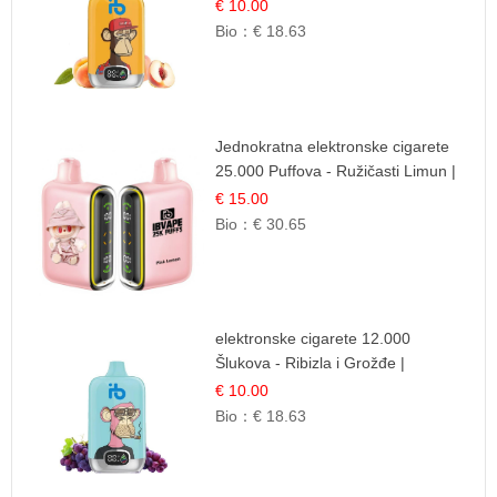
Sok | Osježavajuća Voćna
€ 10.00
Mješavina
Bio：
€ 18.63
Jednokratna elektronske cigarete
25.000 Puffova - Ružičasti Limun |
Osježavajuća Citrusna Aroma
€ 15.00
Bio：
€ 30.65
elektronske cigarete 12.000
Šlukova - Ribizla i Grožđe |
Elegantna Voćna Kombinacija
€ 10.00
Bio：
€ 18.63