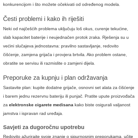
konkurencijom i što možete očekivati od određenog modela.
Česti problemi i kako ih riješiti
Neki od najčešćih problema uključuju loš okus, curenje tekućine,
slab kapacitet baterije i neujednačen protok zraka. Rješenja su u
većini slučajeva jednostavna: pravilno sastavljanje, redovito
čišćenje, zamjena grijača i provjera brtvila. Ako problem ostane,
obratite se servisu ili razmislite o zamjeni dijela.
Preporuke za kupnju i plan održavanja
Sastavite plan: kupite dodatne grijače, osnovni set alata za čišćenje
i barem jednu rezervnu bateriju ili punjač. Pratite upute proizvođača
za
elektronske cigarete medisana
kako biste osigurali valjanost
jamstva i ispravan rad uređaja.
Savjeti za dugoročnu upotrebu
Redovito ažurirajte svoje znanje o sigurnosnim preporukama, učite