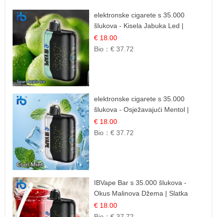
elektronske cigarete s 35.000
šlukova - Kisela Jabuka Led |
Osježavajući Kiselo-Slatki Okus
€ 18.00
Bio：
€ 37.72
elektronske cigarete s 35.000
šlukova - Osježavajući Mentol |
Čista i Svježa Okus
€ 18.00
Bio：
€ 37.72
IBVape Bar s 35.000 šlukova -
Okus Malinova Džema | Slatka
Voćna Aroma
€ 18.00
Bio：
€ 37.72