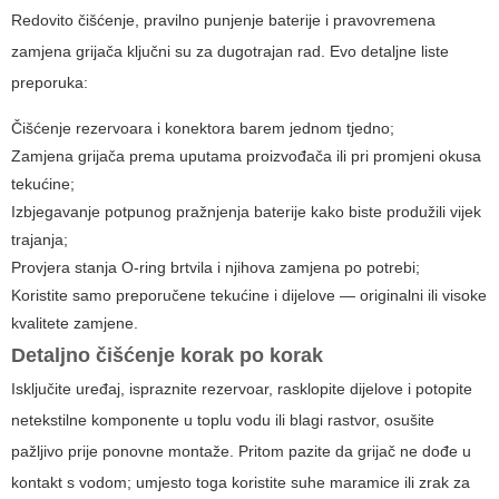
Redovito čišćenje, pravilno punjenje baterije i pravovremena
zamjena grijača ključni su za dugotrajan rad. Evo detaljne liste
preporuka:
Čišćenje rezervoara i konektora barem jednom tjedno;
Zamjena grijača prema uputama proizvođača ili pri promjeni okusa
tekućine;
Izbjegavanje potpunog pražnjenja baterije kako biste produžili vijek
trajanja;
Provjera stanja O-ring brtvila i njihova zamjena po potrebi;
Koristite samo preporučene tekućine i dijelove — originalni ili visoke
kvalitete zamjene.
Detaljno čišćenje korak po korak
Isključite uređaj, ispraznite rezervoar, rasklopite dijelove i potopite
netekstilne komponente u toplu vodu ili blagi rastvor, osušite
pažljivo prije ponovne montaže. Pritom pazite da grijač ne dođe u
kontakt s vodom; umjesto toga koristite suhe maramice ili zrak za