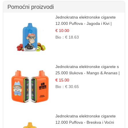
Pomoćni proizvodi
Jednokratna elektronske cigarete
12.000 Puffova - Jagoda i Kivi |
Sočna Voćna Kombinacija
€ 10.00
Bio：
€ 18.63
Jednokratna elektronske cigarete s
25.000 šlukova - Mango & Ananas |
Egzotična Voćna Mješavina
€ 15.00
Bio：
€ 30.65
Jednokratna elektronske cigarete
12.000 Puffova - Breskva i Voćni