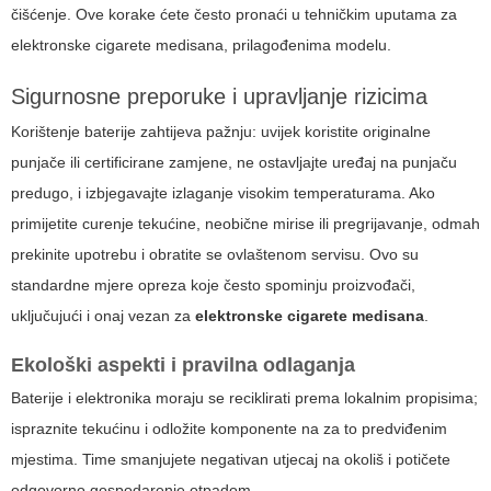
čišćenje. Ove korake ćete često pronaći u tehničkim uputama za
elektronske cigarete medisana
, prilagođenima modelu.
Sigurnosne preporuke i upravljanje rizicima
Korištenje baterije zahtijeva pažnju: uvijek koristite originalne
punjače ili certificirane zamjene, ne ostavljajte uređaj na punjaču
predugo, i izbjegavajte izlaganje visokim temperaturama. Ako
primijetite curenje tekućine, neobične mirise ili pregrijavanje, odmah
prekinite upotrebu i obratite se ovlaštenom servisu. Ovo su
standardne mjere opreza koje često spominju proizvođači,
uključujući i onaj vezan za
elektronske cigarete medisana
.
Ekološki aspekti i pravilna odlaganja
Baterije i elektronika moraju se reciklirati prema lokalnim propisima;
ispraznite tekućinu i odložite komponente na za to predviđenim
mjestima. Time smanjujete negativan utjecaj na okoliš i potičete
odgovorno gospodarenje otpadom.