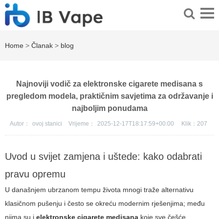
Home
>
Članak
>
blog
Najnoviji vodič za elektronske cigarete medisana s
pregledom modela, praktičnim savjetima za održavanje i
najboljim ponudama
Autor：
ovoj stanici
Vrijeme：
2025-12-17T18:17:59+00:00
Klik：
207
Uvod u svijet zamjena i uštede: kako odabrati
pravu opremu
U današnjem ubrzanom tempu života mnogi traže alternativu
klasičnom pušenju i često se okreću modernim rješenjima; među
njima su i
elektronske cigarete medisana
koje sve češće