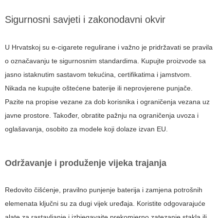
Sigurnosni savjeti i zakonodavni okvir
U Hrvatskoj su e-cigarete regulirane i važno je pridržavati se pravila
o označavanju te sigurnosnim standardima. Kupujte proizvode sa
jasno istaknutim sastavom tekućina, certifikatima i jamstvom.
Nikada ne kupujte oštećene baterije ili neprovjerene punjače.
Pazite na propise vezane za dob korisnika i ograničenja vezana uz
javne prostore. Također, obratite pažnju na ograničenja uvoza i
oglašavanja, osobito za modele koji dolaze izvan EU.
Održavanje i produženje vijeka trajanja
Redovito čišćenje, pravilno punjenje baterija i zamjena potrošnih
elemenata ključni su za dugi vijek uređaja. Koristite odgovarajuće
alate za rastavljanje i izbjegavajte prekomjerno zatezanje stakla ili