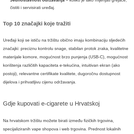
Jednostavnost održavanja
– koliko je lako mijenjati grejače,
čistiti i servisirati uređaj.
Top 10 značajki koje tražiti
Uređaji koji se ističu na tržištu obično imaju kombinaciju sljedećih
značajki: preciznu kontrolu snage, stabilan protok zraka, kvalitetne
materijale komore, mogućnost brzo punjenja (USB-C), mogućnost
korištenja različitih kapaciteta e-tekućina, intuitivan ekran (ako
postoji), relevantne certifikate kvalitete, dugoročnu dostupnost
dijelova i prihvatljivu cijenu održavanja.
Gdje kupovati e-cigarete u Hrvatskoj
Na hrvatskom tržištu možete birati između fizičkih trgovina,
specijaliziranih vape shopova i web trgovina. Prednost lokalnih