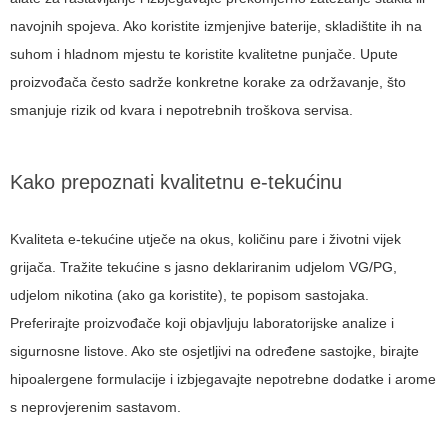
navojnih spojeva. Ako koristite izmjenjive baterije, skladištite ih na
suhom i hladnom mjestu te koristite kvalitetne punjače. Upute
proizvođača često sadrže konkretne korake za održavanje, što
smanjuje rizik od kvara i nepotrebnih troškova servisa.
Kako prepoznati kvalitetnu e-tekućinu
Kvaliteta e-tekućine utječe na okus, količinu pare i životni vijek
grijača. Tražite tekućine s jasno deklariranim udjelom VG/PG,
udjelom nikotina (ako ga koristite), te popisom sastojaka.
Preferirajte proizvođače koji objavljuju laboratorijske analize i
sigurnosne listove. Ako ste osjetljivi na određene sastojke, birajte
hipoalergene formulacije i izbjegavajte nepotrebne dodatke i arome
s neprovjerenim sastavom.