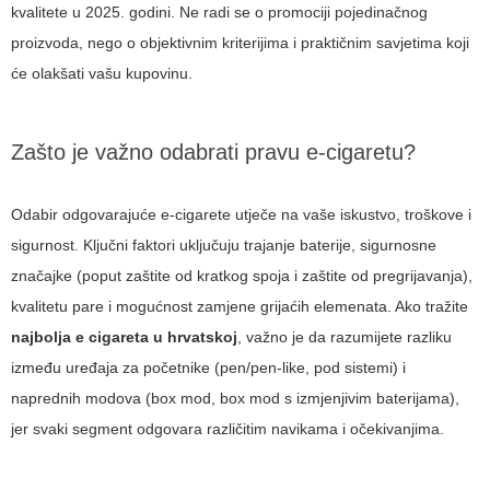
kvalitete u 2025. godini.
Ne radi se o promociji pojedinačnog
proizvoda, nego o objektivnim kriterijima i praktičnim savjetima
koji
će olakšati vašu kupovinu.
Zašto je važno odabrati pravu e-cigaretu?
Odabir odgovarajuće e-cigarete utječe na vaše iskustvo, troškove i
sigurnost. Ključni faktori uključuju trajanje baterije, sigurnosne
značajke (poput zaštite od kratkog spoja i zaštite od pregrijavanja),
kvalitetu pare i mogućnost zamjene grijaćih elemenata. Ako tražite
najbolja e cigareta u hrvatskoj
, važno je da razumijete razliku
između uređaja za početnike (pen/pen-like, pod sistemi) i
naprednih modova (box mod, box mod s izmjenjivim baterijama),
jer svaki segment odgovara različitim navikama i očekivanjima.