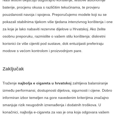
Naši testovi uključuju dugotrajno korištenje, testove autonomije
baterije, procjenu okusa s različitim tekućinama, te provjeru
pouzdanosti navoja i spojeva. Preporučujemo modele koji su se
pokazali stabilnima tijekom više tjedana intenzivnog korištenja i one
za koje je lako nabaviti rezervne dijelove u Hrvatskoj. Ako želite
osobnu preporuku, razmislite o vašem stilu korištenja: diskretni
korisnici će više cijeniti pod sustave, dok entuzijasti preferiraju
modove s većom kontrolom i proizvodnjom pare.
Zaključak
Traženje
najbolja e cigareta u hrvatskoj
zahtijeva balansiranje
između performansi, dostupnosti dijelova, sigurnosti i cijene. Dobro
informiran izbor temeljen na gore navedenim kriterijima značajno
smanjuje rizik neugodnih iznenađenja i dodatnih troškova. U
konačnici, najbolja e-cigareta za vas je ona koja odgovara vašem