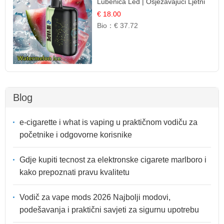
Lubenica Led | Osježavajući Ljetni
Okus
€ 18.00
Bio：
€ 37.72
Blog
e-cigarette i what is vaping u praktičnom vodiču za
početnike i odgovorne korisnike
Gdje kupiti tecnost za elektronske cigarete marlboro i
kako prepoznati pravu kvalitetu
Vodič za vape mods 2026 Najbolji modovi,
podešavanja i praktični savjeti za sigurnu upotrebu