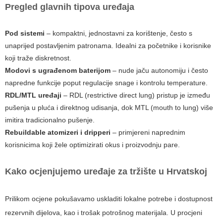
Pregled glavnih tipova uređaja
Pod sistemi
– kompaktni, jednostavni za korištenje, često s
unaprijed postavljenim patronama. Idealni za početnike i korisnike
koji traže diskretnost.
Modovi s ugrađenom baterijom
– nude jaču autonomiju i često
napredne funkcije poput regulacije snage i kontrolu temperature.
RDL/MTL uređaji
– RDL (restrictive direct lung) pristup je između
pušenja u pluća i direktnog udisanja, dok MTL (mouth to lung) više
imitira tradicionalno pušenje.
Rebuildable atomizeri i dripperi
– primjereni naprednim
korisnicima koji žele optimizirati okus i proizvodnju pare.
Kako ocjenjujemo uređaje za tržište u Hrvatskoj
Prilikom ocjene pokušavamo uskladiti lokalne potrebe i dostupnost
rezervnih dijelova, kao i trošak potrošnog materijala. U procjeni