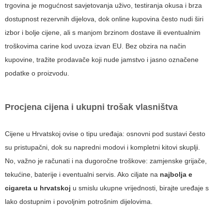
trgovina je mogućnost savjetovanja uživo, testiranja okusa i brza
dostupnost rezervnih dijelova, dok online kupovina često nudi širi
izbor i bolje cijene, ali s manjom brzinom dostave ili eventualnim
troškovima carine kod uvoza izvan EU. Bez obzira na način
kupovine, tražite prodavače koji nude jamstvo i jasno označene
podatke o proizvodu.
Procjena cijena i ukupni trošak vlasništva
Cijene u Hrvatskoj ovise o tipu uređaja: osnovni pod sustavi često
su pristupačni, dok su napredni modovi i kompletni kitovi skuplji.
No, važno je računati i na dugoročne troškove: zamjenske grijače,
tekućine, baterije i eventualni servis. Ako ciljate na
najbolja e
cigareta u hrvatskoj
u smislu ukupne vrijednosti, birajte uređaje s
lako dostupnim i povoljnim potrošnim dijelovima.