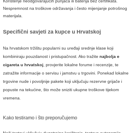
Korištenje neodgovarajućih punjača ili baterija bez certifikata.
Nespremnost na troškove održavanja i često mijenjanje potrošnog
materijala.
Specifični savjeti za kupce u Hrvatskoj
Na hrvatskom tržištu popularni su uređaji srednje klase koji
kombiniraju pouzdanost i pristupačnost. Ako tražite
najbolja e
cigareta u hrvatskoj
, provjerite lokalne forume i recenzije, te
zatražite informacije o servisu i jamstvu u trgovini. Ponekad lokalne
trgovine nude i povoljnije pakete koji uključuju rezervne grijače i
popuste na tekućine, što može sniziti ukupne troškove tijekom
vremena.
Kako testiramo i što preporučujemo