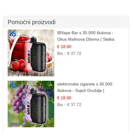
Pomoćni proizvodi
IBVape Bar s 35.000 šlukova -
Okus Malinova Džema | Slatka
Voćna Aroma
€ 18.00
Bio：
€ 37.72
elektronske cigarete s 35.000
šlukova - Svježi Groždje |
Osježavajuća Voćna Aroma
€ 18.00
Bio：
€ 37.72