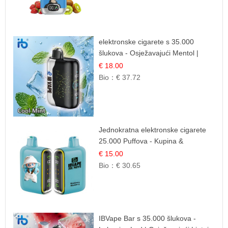
elektronske cigarete s 35.000
šlukova - Osježavajući Mentol |
Čista i Svježa Okus
€ 18.00
Bio：
€ 37.72
Jednokratna elektronske cigarete
25.000 Puffova - Kupina &
Borovnica | Šumska Voćna
€ 15.00
Mješavina
Bio：
€ 30.65
IBVape Bar s 35.000 šlukova -