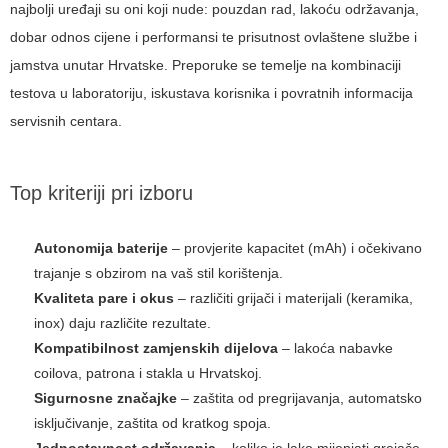
najbolji uređaji su oni koji nude: pouzdan rad, lakoću održavanja,
dobar odnos cijene i performansi te prisutnost ovlaštene službe i
jamstva unutar Hrvatske. Preporuke se temelje na kombinaciji
testova u laboratoriju, iskustava korisnika i povratnih informacija
servisnih centara.
Top kriteriji pri izboru
Autonomija baterije
– provjerite kapacitet (mAh) i očekivano
trajanje s obzirom na vaš stil korištenja.
Kvaliteta pare i okus
– različiti grijači i materijali (keramika,
inox) daju različite rezultate.
Kompatibilnost zamjenskih dijelova
– lakoća nabavke
coilova, patrona i stakla u Hrvatskoj.
Sigurnosne značajke
– zaštita od pregrijavanja, automatsko
isključivanje, zaštita od kratkog spoja.