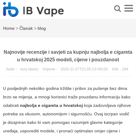
Home
>
Članak
>
blog
Najnovije recenzije i savjeti za kupnju najbolja e cigareta
u hrvatskoj 2025 modeli, cijene i pouzdanost
Autor：
ovoj stanici
Vrijeme：
2025-11-07T21:05:13+00:00
Klik：
294
U posljednjih nekoliko godina tržište i pribor za pušenje bez dima
brzo se mijenja, a mnogi korisnici traže pouzdanu informaciju kako
odabrati
najbolja e cigareta u hrvatskoj
koja zadovoljava njihove
potrebe za okusom, autonomijom i sigurnošću. Ovaj iscrpan vodič
je dizajniran kako bi vam pomogao razumjeti glavne kategorije
uređaja, usporediti modele, i pronaći optimalan omjer cijene i