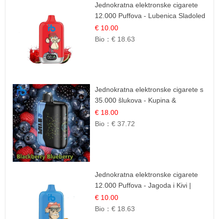
Jednokratna elektronske cigarete
12.000 Puffova - Lubenica Sladoled
| Ljetna Desertna Aroma
€ 10.00
Bio：
€ 18.63
Jednokratna elektronske cigarete s
35.000 šlukova - Kupina &
Borovnica | Intenzivna Mješavina
€ 18.00
Šumskog Voća
Bio：
€ 37.72
Jednokratna elektronske cigarete
12.000 Puffova - Jagoda i Kivi |
Sočna Voćna Kombinacija
€ 10.00
Bio：
€ 18.63