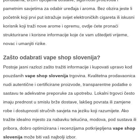
pametnim savjetima za odabir uređaja i aroma. Bez obzira jeste li
početnik koji prvi put istražuje svijet elektroničkih cigareta ili iskusni
korisnik koji traži nove arome i opremu, ovdje ćete pronaći
strukturirane i korisne informacije koje će vam uštedjeti vrijeme,
novac i umanjiti rizike.
Zašto odabrati
vape shop slovenija
?
Postoje jasni razlozi zašto tražiti informacije i kupovati upravo kod
pouzdanih
vape shop slovenija
trgovina. Kvalitetna prodavaonica
nudi autentične i certificirane proizvode, transparentne podatke o
sastavu te adekvatne preporuke za upotrebu. Lokalni trgovci često
imaju prednost u smislu brže dostave, lakšeg povrata ili zamjene
robe i dostupnosti stručnih savjeta na jeziku koji razumijete. Ako
tražite idealno mjesto za nabavku tekućina, modova, pod sustava ili
pribora, dobro optimizirana i recenzijama potkrijepljena
vape shop
slovenija
može biti vaš najbolji izbor.