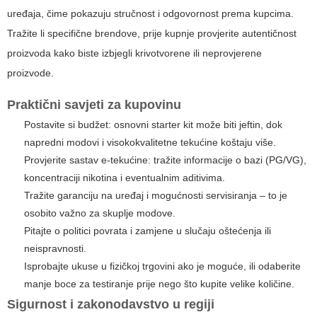
uređaja, čime pokazuju stručnost i odgovornost prema kupcima.
Tražite li specifične brendove, prije kupnje provjerite autentičnost
proizvoda kako biste izbjegli krivotvorene ili neprovjerene
proizvode.
Praktični savjeti za kupovinu
Postavite si budžet: osnovni starter kit može biti jeftin, dok
napredni modovi i visokokvalitetne tekućine koštaju više.
Provjerite sastav e-tekućine: tražite informacije o bazi (PG/VG),
koncentraciji nikotina i eventualnim aditivima.
Tražite garanciju na uređaj i mogućnosti servisiranja – to je
osobito važno za skuplje modove.
Pitajte o politici povrata i zamjene u slučaju oštećenja ili
neispravnosti.
Isprobajte ukuse u fizičkoj trgovini ako je moguće, ili odaberite
manje boce za testiranje prije nego što kupite velike količine.
Sigurnost i zakonodavstvo u regiji