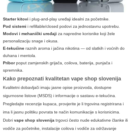
Starter kitovi
i plug-and-play uređaji idealni za početnike.
Pod sistemi
i refillable/closed podovi za jednostavnu upotrebu.
Modovi i mehanički uređaji
za napredne korisnike koji žele
personalizaciju snage i okusa.
E-tekućine
raznih aroma i jačina nikotina — od slatkih i voćnih do
duhana i mentola.
Pribor
poput zamjenskih grijača, coilova, baterija, punjača i
spremnika.
Kako prepoznati kvalitetan
vape shop slovenija
Kvalitetni dobavljači imaju jasne opise proizvoda, dostupne
sigurnosne listove (MSDS) i informacije o sastavu e-tekućina.
Pregledajte recenzije kupaca, provjerite je li trgovina registrirana i
ima li jasnu politiku povrata te način komunikacije s korisnicima.
Dobri
vape shop slovenija
trgovci često nude edukativne članke ili
vodiče za početnike, instalacije coilova i vodiče za održavanje