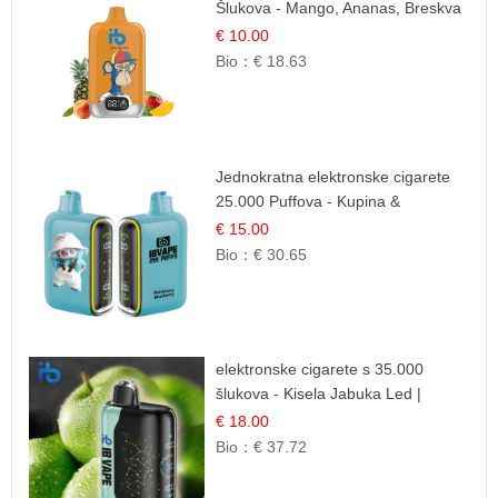
Šlukova - Mango, Ananas, Breskva
| Tropska Voćna Mješavina
€ 10.00
Bio：
€ 18.63
Jednokratna elektronske cigarete
25.000 Puffova - Kupina &
Borovnica | Šumska Voćna
€ 15.00
Mješavina
Bio：
€ 30.65
elektronske cigarete s 35.000
šlukova - Kisela Jabuka Led |
Osježavajući Kiselo-Slatki Okus
€ 18.00
Bio：
€ 37.72