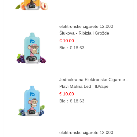
elektronske cigarete 12.000
Šlukova - Ribizla i Grožđe |
Elegantna Voćna Kombinacija
€ 10.00
Bio：
€ 18.63
Jednokratna Elektronske Cigarete -
Plavi Malina Led | IBVape
€ 10.00
Bio：
€ 18.63
elektronske cigarete 12.000