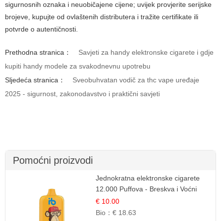
sigurnosnih oznaka i neuobičajene cijene; uvijek provjerite serijske
brojeve, kupujte od ovlaštenih distributera i tražite certifikate ili
potvrde o autentičnosti.
Prethodna stranica：
Savjeti za handy elektronske cigarete i gdje
kupiti handy modele za svakodnevnu upotrebu
Sljedeća stranica：
Sveobuhvatan vodič za thc vape uređaje
2025 - sigurnost, zakonodavstvo i praktični savjeti
Pomoćni proizvodi
Jednokratna elektronske cigarete
12.000 Puffova - Breskva i Voćni
Sok | Osježavajuća Voćna
€ 10.00
Mješavina
Bio：
€ 18.63