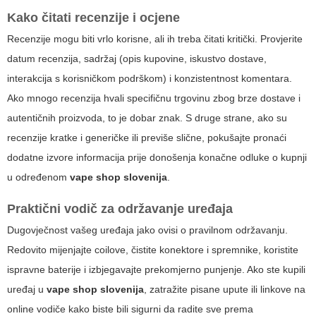
Kako čitati recenzije i ocjene
Recenzije mogu biti vrlo korisne, ali ih treba čitati kritički. Provjerite
datum recenzija, sadržaj (opis kupovine, iskustvo dostave,
interakcija s korisničkom podrškom) i konzistentnost komentara.
Ako mnogo recenzija hvali specifičnu trgovinu zbog brze dostave i
autentičnih proizvoda, to je dobar znak. S druge strane, ako su
recenzije kratke i generičke ili previše slične, pokušajte pronaći
dodatne izvore informacija prije donošenja konačne odluke o kupnji
u određenom
vape shop slovenija
.
Praktični vodič za održavanje uređaja
Dugovječnost vašeg uređaja jako ovisi o pravilnom održavanju.
Redovito mijenjajte coilove, čistite konektore i spremnike, koristite
ispravne baterije i izbjegavajte prekomjerno punjenje. Ako ste kupili
uređaj u
vape shop slovenija
, zatražite pisane upute ili linkove na
online vodiče kako biste bili sigurni da radite sve prema