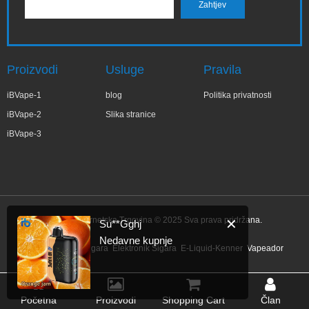
Proizvodi
Usluge
Pravila
iBVape-1
blog
Politika privatnosti
iBVape-2
Slika stranice
iBVape-3
IBVape Internetska Trgovina © 2025 Sva prava pridržana.
✕
Su**Gghj
Nedavne kupnje
Link:
Elektronik Sigara
Elektronik Sigara
E-Liquid-Kenner
Vapeador
Početna
Proizvodi
Shopping Cart
Član