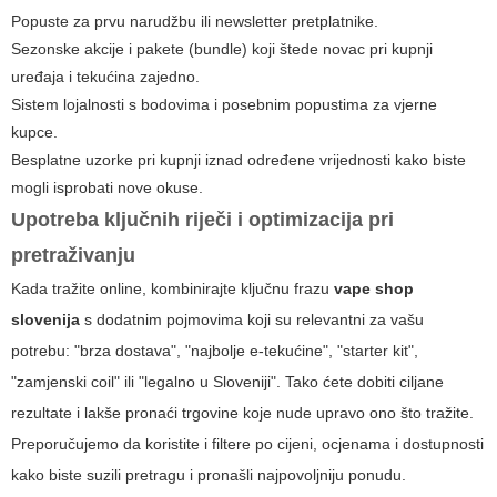
Popuste za prvu narudžbu ili newsletter pretplatnike.
Sezonske akcije i pakete (bundle) koji štede novac pri kupnji
uređaja i tekućina zajedno.
Sistem lojalnosti s bodovima i posebnim popustima za vjerne
kupce.
Besplatne uzorke pri kupnji iznad određene vrijednosti kako biste
mogli isprobati nove okuse.
Upotreba ključnih riječi i optimizacija pri
pretraživanju
Kada tražite online, kombinirajte ključnu frazu
vape shop
slovenija
s dodatnim pojmovima koji su relevantni za vašu
potrebu: "brza dostava", "najbolje e-tekućine", "starter kit",
"zamjenski coil" ili "legalno u Sloveniji". Tako ćete dobiti ciljane
rezultate i lakše pronaći trgovine koje nude upravo ono što tražite.
Preporučujemo da koristite i filtere po cijeni, ocjenama i dostupnosti
kako biste suzili pretragu i pronašli najpovoljniju ponudu.