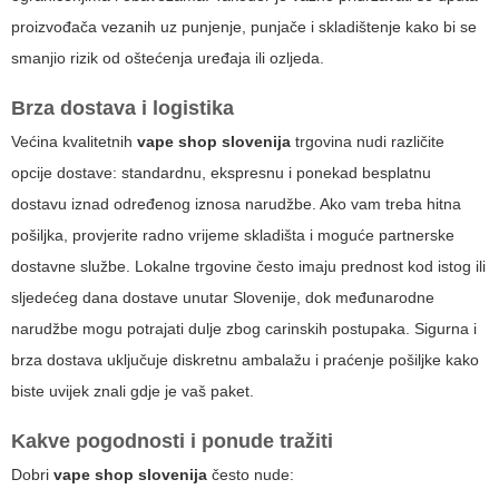
proizvođača vezanih uz punjenje, punjače i skladištenje kako bi se
smanjio rizik od oštećenja uređaja ili ozljeda.
Brza dostava i logistika
Većina kvalitetnih
vape shop slovenija
trgovina nudi različite
opcije dostave: standardnu, ekspresnu i ponekad besplatnu
dostavu iznad određenog iznosa narudžbe. Ako vam treba hitna
pošiljka, provjerite radno vrijeme skladišta i moguće partnerske
dostavne službe. Lokalne trgovine često imaju prednost kod istog ili
sljedećeg dana dostave unutar Slovenije, dok međunarodne
narudžbe mogu potrajati dulje zbog carinskih postupaka. Sigurna i
brza dostava uključuje diskretnu ambalažu i praćenje pošiljke kako
biste uvijek znali gdje je vaš paket.
Kakve pogodnosti i ponude tražiti
Dobri
vape shop slovenija
često nude: