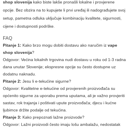
shop slovenija
kako biste lakše pronašli lokalne i provjerene
opcije. Bez obzira na to kupujete li prvi uređaj ili nadograđujete svoj
setup, pametna odluka uključuje kombinaciju kvalitete, sigurnosti,
cijene i dostupnosti podrške.
FAQ
Pitanje 1:
Kako brzo mogu dobiti dostavu ako naručim iz
vape
shop slovenija
?
Odgovor:
Većina lokalnih trgovina nudi dostavu u roku od 1-3 radna
dana unutar Slovenije; ekspresne opcije su često dostupne uz
dodatnu naknadu.
Pitanje 2:
Jesu li e-tekućine sigurnе?
Odgovor:
Kvalitetne e-tekućine od provjerenih proizvođača su
općenito sigurne za uporabu prema uputama, ali je važno provjeriti
sastav, rok trajanja i poštivati upute proizvođača; djecu i kućne
ljubimce držite podalje od tekućina.
Pitanje 3:
Kako prepoznati lažne proizvode?
Odgovor:
Lažni proizvodi često imaju lošu ambalažu, nedostatak