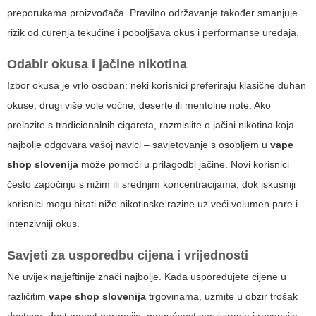
preporukama proizvođača. Pravilno održavanje također smanjuje
rizik od curenja tekućine i poboljšava okus i performanse uređaja.
Odabir okusa i jačine nikotina
Izbor okusa je vrlo osoban: neki korisnici preferiraju klasične duhan
okuse, drugi više vole voćne, deserte ili mentolne note. Ako
prelazite s tradicionalnih cigareta, razmislite o jačini nikotina koja
najbolje odgovara vašoj navici – savjetovanje s osobljem u
vape
shop slovenija
može pomoći u prilagodbi jačine. Novi korisnici
često započinju s nižim ili srednjim koncentracijama, dok iskusniji
korisnici mogu birati niže nikotinske razine uz veći volumen pare i
intenzivniji okus.
Savjeti za usporedbu cijena i vrijednosti
Ne uvijek najjeftinije znači najbolje. Kada uspoređujete cijene u
različitim
vape shop slovenija
trgovinama, uzmite u obzir trošak