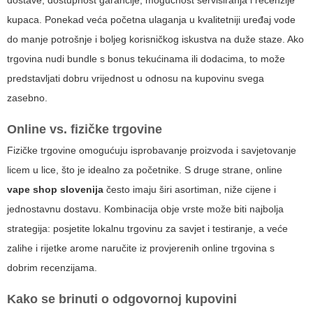
dostave, dostupnost garancije, mogućnost servisiranja i recenzije
kupaca. Ponekad veća početna ulaganja u kvalitetniji uređaj vode
do manje potrošnje i boljeg korisničkog iskustva na duže staze. Ako
trgovina nudi bundle s bonus tekućinama ili dodacima, to može
predstavljati dobru vrijednost u odnosu na kupovinu svega
zasebno.
Online vs. fizičke trgovine
Fizičke trgovine omogućuju isprobavanje proizvoda i savjetovanje
licem u lice, što je idealno za početnike. S druge strane, online
vape shop slovenija
često imaju širi asortiman, niže cijene i
jednostavnu dostavu. Kombinacija obje vrste može biti najbolja
strategija: posjetite lokalnu trgovinu za savjet i testiranje, a veće
zalihe i rijetke arome naručite iz provjerenih online trgovina s
dobrim recenzijama.
Kako se brinuti o odgovornoj kupovini