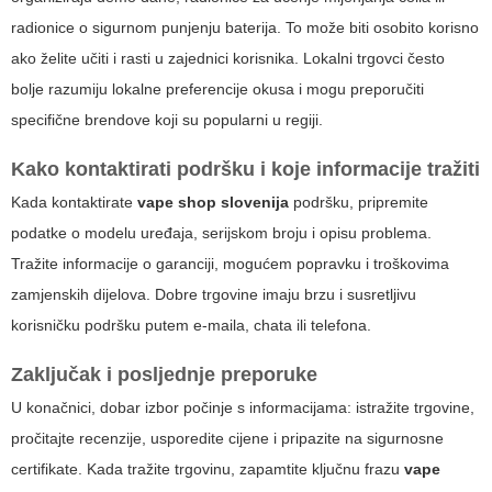
radionice o sigurnom punjenju baterija. To može biti osobito korisno
ako želite učiti i rasti u zajednici korisnika. Lokalni trgovci često
bolje razumiju lokalne preferencije okusa i mogu preporučiti
specifične brendove koji su popularni u regiji.
Kako kontaktirati podršku i koje informacije tražiti
Kada kontaktirate
vape shop slovenija
podršku, pripremite
podatke o modelu uređaja, serijskom broju i opisu problema.
Tražite informacije o garanciji, mogućem popravku i troškovima
zamjenskih dijelova. Dobre trgovine imaju brzu i susretljivu
korisničku podršku putem e-maila, chata ili telefona.
Zaključak i posljednje preporuke
U konačnici, dobar izbor počinje s informacijama: istražite trgovine,
pročitajte recenzije, usporedite cijene i pripazite na sigurnosne
certifikate. Kada tražite trgovinu, zapamtite ključnu frazu
vape