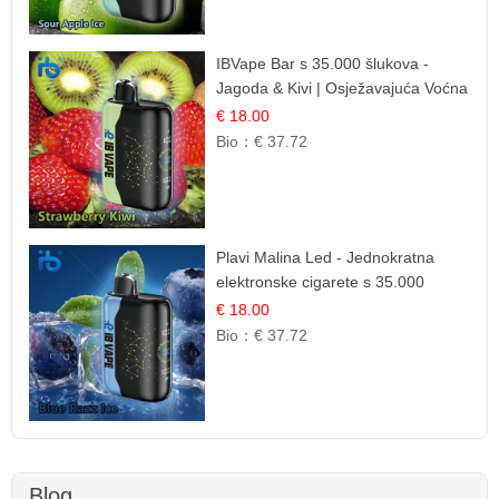
IBVape Bar s 35.000 šlukova -
Jagoda & Kivi | Osježavajuća Voćna
Mješavina
€ 18.00
Bio：
€ 37.72
Plavi Malina Led - Jednokratna
elektronske cigarete s 35.000
šlukova | IBVape
€ 18.00
Bio：
€ 37.72
Blog