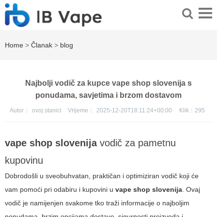
Home
>
Članak
>
blog
Najbolji vodič za kupce vape shop slovenija s
ponudama, savjetima i brzom dostavom
Autor：
ovoj stanici
Vrijeme：
2025-12-20T18:11:24+00:00
Klik：
295
vape shop slovenija
vodič za pametnu
kupovinu
Dobrodošli u sveobuhvatan, praktičan i optimiziran vodič koji će
vam pomoći pri odabiru i kupovini u
vape shop slovenija
. Ovaj
vodič je namijenjen svakome tko traži informacije o najboljim
ponudama, brzim opcijama dostave, sigurnosti proizvoda i