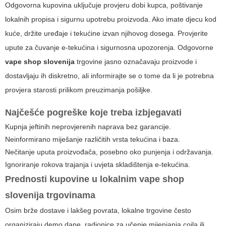
Odgovorna kupovina uključuje provjeru dobi kupca, poštivanje
lokalnih propisa i sigurnu upotrebu proizvoda. Ako imate djecu kod
kuće, držite uređaje i tekućine izvan njihovog dosega. Provjerite
upute za čuvanje e-tekućina i sigurnosna upozorenja. Odgovorne
vape shop slovenija
trgovine jasno označavaju proizvode i
dostavljaju ih diskretno, ali informirajte se o tome da li je potrebna
provjera starosti prilikom preuzimanja pošiljke.
Najčešće pogreške koje treba izbjegavati
Kupnja jeftinih neprovjerenih naprava bez garancije.
Neinformirano miješanje različitih vrsta tekućina i baza.
Nečitanje uputa proizvođača, posebno oko punjenja i održavanja.
Ignoriranje rokova trajanja i uvjeta skladištenja e-tekućina.
Prednosti kupovine u lokalnim
vape shop
slovenija
trgovinama
Osim brže dostave i lakšeg povrata, lokalne trgovine često
organiziraju demo dane, radionice za učenje mijenjanja coila ili