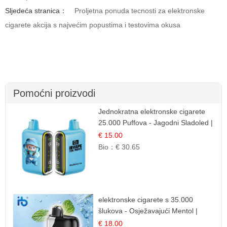
Sljedeća stranica：
Proljetna ponuda tecnosti za elektronske
cigarete akcija s najvećim popustima i testovima okusa
Pomoćni proizvodi
Jednokratna elektronske cigarete
25.000 Puffova - Jagodni Sladoled |
Kremasta Slatka Okus
€ 15.00
Bio：
€ 30.65
elektronske cigarete s 35.000
šlukova - Osježavajući Mentol |
Čista i Svježa Okus
€ 18.00