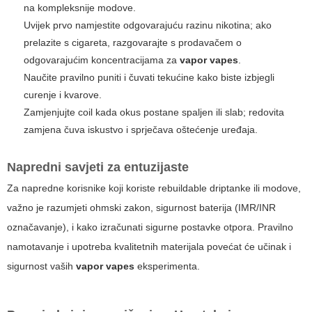
na kompleksnije modove.
Uvijek prvo namjestite odgovarajuću razinu nikotina; ako
prelazite s cigareta, razgovarajte s prodavačem o
odgovarajućim koncentracijama za
vapor vapes
.
Naučite pravilno puniti i čuvati tekućine kako biste izbjegli
curenje i kvarove.
Zamjenjujte coil kada okus postane spaljen ili slab; redovita
zamjena čuva iskustvo i sprječava oštećenje uređaja.
Napredni savjeti za entuzijaste
Za napredne korisnike koji koriste rebuildable driptanke ili modove,
važno je razumjeti ohmski zakon, sigurnost baterija (IMR/INR
označavanje), i kako izračunati sigurne postavke otpora. Pravilno
namotavanje i upotreba kvalitetnih materijala povećat će učinak i
sigurnost vaših
vapor vapes
eksperimenta.