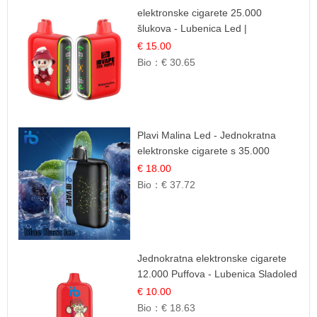
elektronske cigarete 25.000
šlukova - Lubenica Led |
Osježavajući Ljetni Okus
€ 15.00
Bio：
€ 30.65
Plavi Malina Led - Jednokratna
elektronske cigarete s 35.000
šlukova | IBVape
€ 18.00
Bio：
€ 37.72
Jednokratna elektronske cigarete
12.000 Puffova - Lubenica Sladoled
| Ljetna Desertna Aroma
€ 10.00
Bio：
€ 18.63