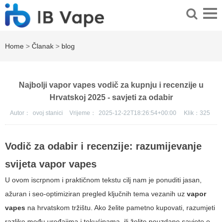
Home
>
Članak
>
blog
Najbolji vapor vapes vodič za kupnju i recenzije u
Hrvatskoj 2025 - savjeti za odabir
Autor：
ovoj stanici
Vrijeme：
2025-12-22T18:26:54+00:00
Klik：
325
Vodič za odabir i recenzije: razumijevanje
svijeta
vapor vapes
U ovom iscrpnom i praktičnom tekstu cilj nam je ponuditi jasan,
ažuran i seo-optimiziran pregled ključnih tema vezanih uz
vapor
vapes
na hrvatskom tržištu. Ako želite pametno kupovati, razumjeti
razlike među uređajima i tekućinama, ili želite pouzdane savjete o