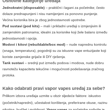
Osnovne kategorije uređaja
Jednokratni (disposable)
– praktični i lagani za početnike; često
dolaze prednapunjeni i nisu namijenjeni za ponovno punjenje.
Većina korisnika bira je zbog jednostavnosti upotrebe.
Pod sustavi (pod kits)
– mali i prikladni uređaji s izmjenjivim ili
zamjenskim patronama; idealni za korisnike koji žele balans između
jednostavnosti i opcija.
Modovi i kitovi (rebuildable/box mod)
– nude naprednu kontrolu
(snaga, temperatura), pogodniji su za iskusne vape entuzijaste koji
koriste zamjenske grijače ili DIY rješenja.
Tank sustavi
– srednji put između podova i modova, nude dobru
ravnotežu kapaciteta tekućine i mogućnosti podešavanja zračnog
protoka.
Kako odabrati pravi
vapor vapes
uređaj za sebe?
Prilikom izbora uređaja uzmite u obzir sljedeće faktore: iskustvo
(početnik/napredni), učestalost korištenja, preferirane okuse, razinu
nikotina, budžet i mobilnost.
Vapor vapes
za početnike najbolje je