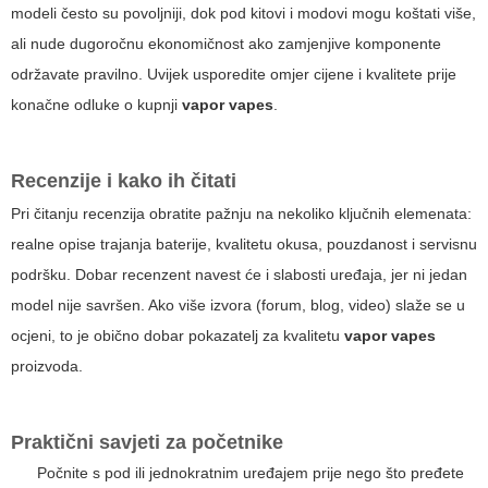
modeli često su povoljniji, dok pod kitovi i modovi mogu koštati više,
ali nude dugoročnu ekonomičnost ako zamjenjive komponente
održavate pravilno. Uvijek usporedite omjer cijene i kvalitete prije
konačne odluke o kupnji
vapor vapes
.
Recenzije i kako ih čitati
Pri čitanju recenzija obratite pažnju na nekoliko ključnih elemenata:
realne opise trajanja baterije, kvalitetu okusa, pouzdanost i servisnu
podršku. Dobar recenzent navest će i slabosti uređaja, jer ni jedan
model nije savršen. Ako više izvora (forum, blog, video) slaže se u
ocjeni, to je obično dobar pokazatelj za kvalitetu
vapor vapes
proizvoda.
Praktični savjeti za početnike
Počnite s pod ili jednokratnim uređajem prije nego što pređete