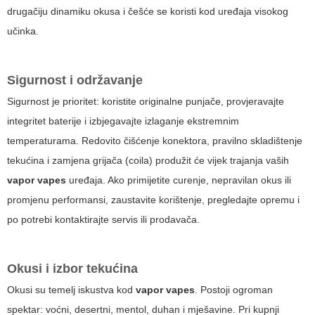
drugačiju dinamiku okusa i češće se koristi kod uređaja visokog
učinka.
Sigurnost i održavanje
Sigurnost je prioritet: koristite originalne punjače, provjeravajte
integritet baterije i izbjegavajte izlaganje ekstremnim
temperaturama. Redovito čišćenje konektora, pravilno skladištenje
tekućina i zamjena grijača (coila) produžit će vijek trajanja vaših
vapor vapes
uređaja. Ako primijetite curenje, nepravilan okus ili
promjenu performansi, zaustavite korištenje, pregledajte opremu i
po potrebi kontaktirajte servis ili prodavača.
Okusi i izbor tekućina
Okusi su temelj iskustva kod
vapor vapes
. Postoji ogroman
spektar: voćni, desertni, mentol, duhan i mješavine. Pri kupnji