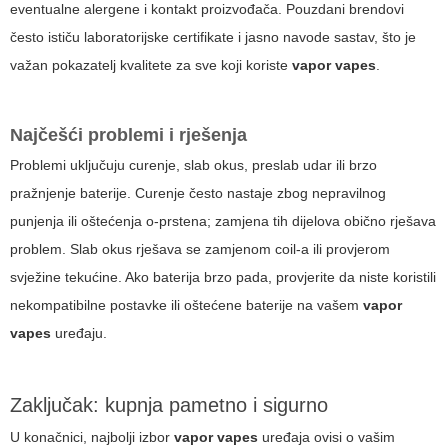
eventualne alergene i kontakt proizvođača. Pouzdani brendovi
često ističu laboratorijske certifikate i jasno navode sastav, što je
važan pokazatelj kvalitete za sve koji koriste
vapor vapes
.
Najčešći problemi i rješenja
Problemi uključuju curenje, slab okus, preslab udar ili brzo
pražnjenje baterije. Curenje često nastaje zbog nepravilnog
punjenja ili oštećenja o-prstena; zamjena tih dijelova obično rješava
problem. Slab okus rješava se zamjenom coil-a ili provjerom
svježine tekućine. Ako baterija brzo pada, provjerite da niste koristili
nekompatibilne postavke ili oštećene baterije na vašem
vapor
vapes
uređaju.
Zaključak: kupnja pametno i sigurno
U konačnici, najbolji izbor
vapor vapes
uređaja ovisi o vašim