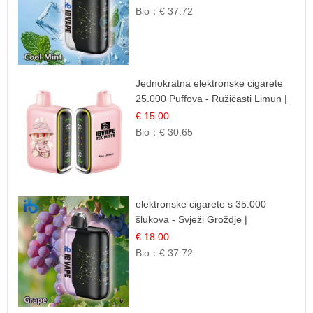
Bio：
€ 37.72
Jednokratna elektronske cigarete
25.000 Puffova - Ružičasti Limun |
Osježavajuća Citrusna Aroma
€ 15.00
Bio：
€ 30.65
elektronske cigarete s 35.000
šlukova - Svježi Groždje |
Osježavajuća Voćna Aroma
€ 18.00
Bio：
€ 37.72