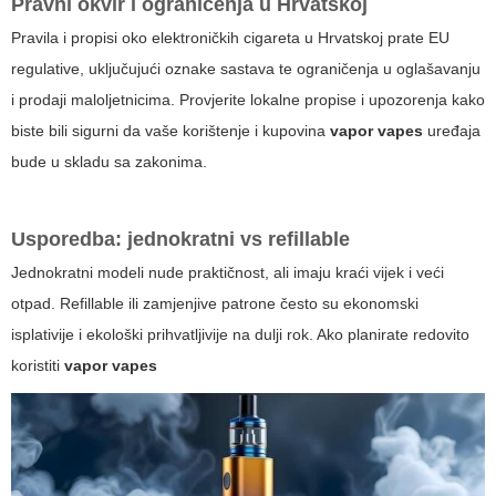
Pravni okvir i ograničenja u Hrvatskoj
Pravila i propisi oko elektroničkih cigareta u Hrvatskoj prate EU
regulative, uključujući oznake sastava te ograničenja u oglašavanju
i prodaji maloljetnicima. Provjerite lokalne propise i upozorenja kako
biste bili sigurni da vaše korištenje i kupovina
vapor vapes
uređaja
bude u skladu sa zakonima.
Usporedba: jednokratni vs refillable
Jednokratni modeli nude praktičnost, ali imaju kraći vijek i veći
otpad. Refillable ili zamjenjive patrone često su ekonomski
isplativije i ekološki prihvatljivije na dulji rok. Ako planirate redovito
koristiti
vapor vapes