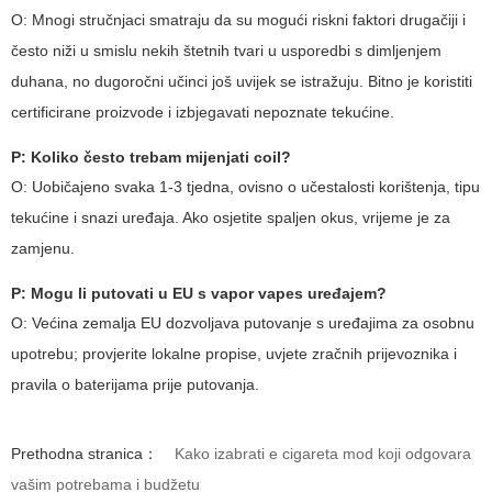
O: Mnogi stručnjaci smatraju da su mogući riskni faktori drugačiji i
često niži u smislu nekih štetnih tvari u usporedbi s dimljenjem
duhana, no dugoročni učinci još uvijek se istražuju. Bitno je koristiti
certificirane proizvode i izbjegavati nepoznate tekućine.
P: Koliko često trebam mijenjati coil?
O: Uobičajeno svaka 1-3 tjedna, ovisno o učestalosti korištenja, tipu
tekućine i snazi uređaja. Ako osjetite spaljen okus, vrijeme je za
zamjenu.
P: Mogu li putovati u EU s
vapor vapes
uređajem?
O: Većina zemalja EU dozvoljava putovanje s uređajima za osobnu
upotrebu; provjerite lokalne propise, uvjete zračnih prijevoznika i
pravila o baterijama prije putovanja.
Prethodna stranica：
Kako izabrati e cigareta mod koji odgovara
vašim potrebama i budžetu