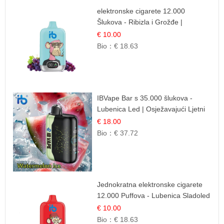
elektronske cigarete 12.000
Šlukova - Ribizla i Grožđe |
Elegantna Voćna Kombinacija
€ 10.00
Bio：
€ 18.63
IBVape Bar s 35.000 šlukova -
Lubenica Led | Osježavajući Ljetni
Okus
€ 18.00
Bio：
€ 37.72
Jednokratna elektronske cigarete
12.000 Puffova - Lubenica Sladoled
| Ljetna Desertna Aroma
€ 10.00
Bio：
€ 18.63