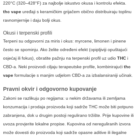
220°C (320–428°F) za najbolje iskustvo okusa i kontrolu efekta.
thc vape
uređaji s keramičkim grijačem obično distribuiraju toplinu
ravnomjernije i daju bolji okus.
Okusi i terpenski profili
Terpeni su odgovorni za miris i okus: myrcene, limonen i pinene
često se spominju. Ako želite određeni efekt (opipljiviji opuštajući
osjećaj ili fokus), obratite pažnju na terpenski profil uz udio
THC
i
CBD-a. Neki proizvodi ciljaju terapeutske profile, kombinirajući
thc
vape
formulacije s manjim udjelom CBD-a za izbalansiraniji učinak.
Pravni okvir i odgovorno kupovanje
Zakoni se razlikuju po regijama: u nekim državama ili zemljama
konzumacija i prodaja proizvoda koji sadrže THC može biti potpuno
zabranjena, dok u drugim postoji regulirano tržište. Prije kupovine ili
uvoza provjerite lokalne propise. Kupovina od nereguliranih izvora
može dovesti do proizvoda koji sadrže opasne aditive ili ilegalne