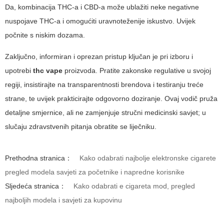
Da, kombinacija THC-a i CBD-a može ublažiti neke negativne
nuspojave THC-a i omogućiti uravnoteženije iskustvo. Uvijek
počnite s niskim dozama.
Zaključno, informiran i oprezan pristup ključan je pri izboru i
upotrebi
thc vape
proizvoda. Pratite zakonske regulative u svojoj
regiji, insistirajte na transparentnosti brendova i testiranju treće
strane, te uvijek prakticirajte odgovorno doziranje. Ovaj vodič pruža
detaljne smjernice, ali ne zamjenjuje stručni medicinski savjet; u
slučaju zdravstvenih pitanja obratite se liječniku.
Prethodna stranica：
Kako odabrati najbolje elektronske cigarete
pregled modela savjeti za početnike i napredne korisnike
Sljedeća stranica：
Kako odabrati e cigareta mod, pregled
najboljih modela i savjeti za kupovinu