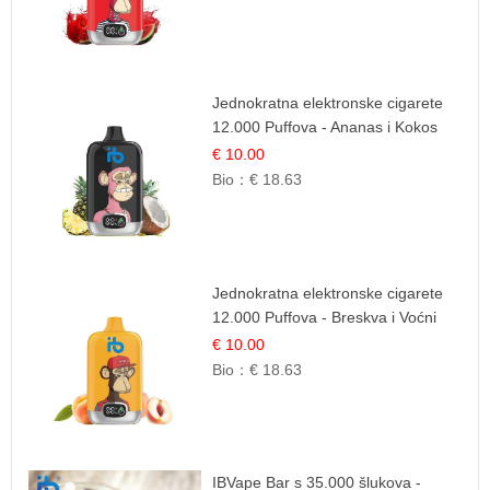
Jednokratna elektronske cigarete
12.000 Puffova - Ananas i Kokos
Sladoled | Tropski Desert
€ 10.00
Bio：
€ 18.63
Jednokratna elektronske cigarete
12.000 Puffova - Breskva i Voćni
Sok | Osježavajuća Voćna
€ 10.00
Mješavina
Bio：
€ 18.63
IBVape Bar s 35.000 šlukova -