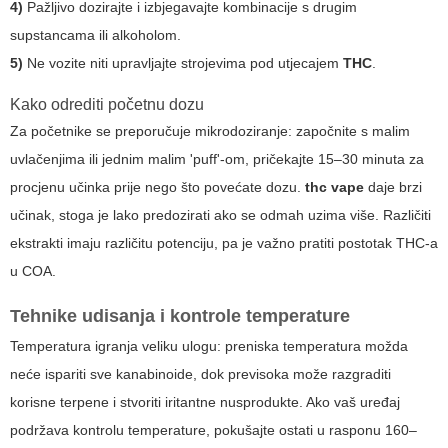
4)
Pažljivo dozirajte i izbjegavajte kombinacije s drugim
supstancama ili alkoholom.
5)
Ne vozite niti upravljajte strojevima pod utjecajem
THC
.
Kako odrediti početnu dozu
Za početnike se preporučuje mikrodoziranje: započnite s malim
uvlačenjima ili jednim malim 'puff'-om, pričekajte 15–30 minuta za
procjenu učinka prije nego što povećate dozu.
thc vape
daje brzi
učinak, stoga je lako predozirati ako se odmah uzima više. Različiti
ekstrakti imaju različitu potenciju, pa je važno pratiti postotak THC-a
u COA.
Tehnike udisanja i kontrole temperature
Temperatura igranja veliku ulogu: preniska temperatura možda
neće ispariti sve kanabinoide, dok previsoka može razgraditi
korisne terpene i stvoriti iritantne nusprodukte. Ako vaš uređaj
podržava kontrolu temperature, pokušajte ostati u rasponu 160–