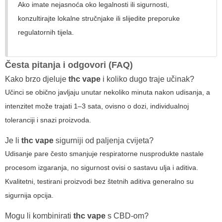
Ako imate nejasnoća oko legalnosti ili sigurnosti,
konzultirajte lokalne stručnjake ili slijedite preporuke
regulatornih tijela.
Česta pitanja i odgovori (FAQ)
Kako brzo djeluje
thc vape
i koliko dugo traje učinak?
Učinci se obično javljaju unutar nekoliko minuta nakon udisanja, a
intenzitet može trajati 1–3 sata, ovisno o dozi, individualnoj
toleranciji i snazi proizvoda.
Je li
thc vape
sigurniji od paljenja cvijeta?
Udisanje pare često smanjuje respiratorne nusprodukte nastale
procesom izgaranja, no sigurnost ovisi o sastavu ulja i aditiva.
Kvalitetni, testirani proizvodi bez štetnih aditiva generalno su
sigurnija opcija.
Mogu li kombinirati
thc vape
s CBD-om?