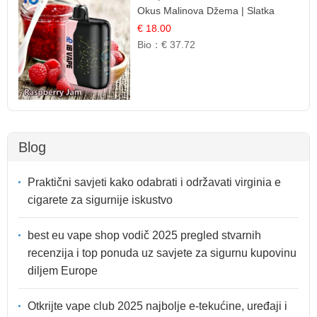
Okus Malinova Džema | Slatka
Voćna Aroma
€ 18.00
Bio：
€ 37.72
Blog
Praktični savjeti kako odabrati i održavati virginia e
cigarete za sigurnije iskustvo
best eu vape shop vodič 2025 pregled stvarnih
recenzija i top ponuda uz savjete za sigurnu kupovinu
diljem Europe
Otkrijte vape club 2025 najbolje e-tekućine, uređaji i