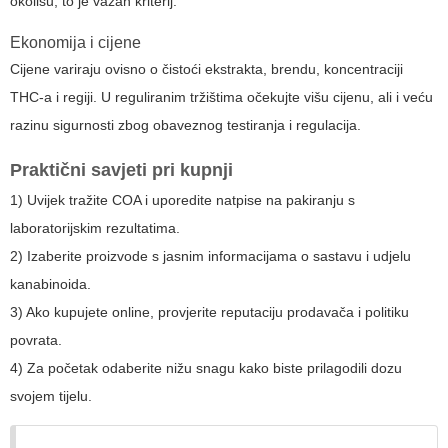
okolišu, to je važan kriterij.
Ekonomija i cijene
Cijene variraju ovisno o čistoći ekstrakta, brendu, koncentraciji
THC-a i regiji. U reguliranim tržištima očekujte višu cijenu, ali i veću
razinu sigurnosti zbog obaveznog testiranja i regulacija.
Praktični savjeti pri kupnji
1) Uvijek tražite COA i uporedite natpise na pakiranju s
laboratorijskim rezultatima.
2) Izaberite proizvode s jasnim informacijama o sastavu i udjelu
kanabinoida.
3) Ako kupujete online, provjerite reputaciju prodavača i politiku
povrata.
4) Za početak odaberite nižu snagu kako biste prilagodili dozu
svojem tijelu.