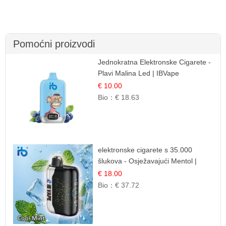
Pomoćni proizvodi
Jednokratna Elektronske Cigarete -
Plavi Malina Led | IBVape
€ 10.00
Bio：
€ 18.63
elektronske cigarete s 35.000
šlukova - Osježavajući Mentol |
Čista i Svježa Okus
€ 18.00
Bio：
€ 37.72