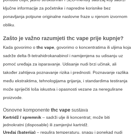
ključne informacije za početnike i napredne korisnike bez
ponavljanja potpune originalne naslovne fraze u njenom izvornom
obliku.
Zašto je važno razumjeti
thc vape
prije kupnje?
Kada govorimo o
thc vape
, govorimo o koncentratima ili uljima koja
sadrže delta-9-tetrahidrokanabinol i namijenjena su udisanju uz
pomoć uređaja za isparavanje. Udisanje nudi brzi učinak, ali
također zahtijeva poznavanje rizika i prednosti. Poznavanje razlika
među ekstraktima, tehnologijama grijanja, i standardima testiranja
može spriječiti loša iskustva i opasnosti vezane za neregulirane
proizvode.
Osnovne komponente
thc vape
sustava
Kertridž / spremnik
– sadrži ulje ili koncentrat; može biti
jednokratni (disposable) ili zamjenjivi kartridž.
Uređaj (baterija)
– regulira temperaturu, snagu i ponekad nudi