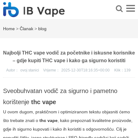
Home
>
Članak
>
blog
Najbolji THC vape vodič za početnike i iskusne korisnike
– gdje kupiti THC vape i kako ga sigurno koristiti
Autor：
ovoj stanici
Vrijeme：
2025-12-30T18:16:35+00:00
Klik：
139
Sveobuhvatan vodič za sigurno i pametno
korištenje
thc vape
U ovom dugom, praktičnom i optimiziranom tekstu objasniti ćemo
što trebate znati o
thc vape
, kako prepoznati kvalitetne proizvode,
gdje ih sigurno kupovati i kako ih koristiti s odgovornošću. Cilj je
ponuditi čitljiv, jasno strukturiran i SEO-friendly sadržaj koji sadrži