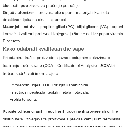
bluetooth povezivost za praćenje potrošnje.
Grijač / atomizer
– pretvara ulje u paru; materijal i kvaliteta
drastično utječu na okus i sigurnost.
Materijali i aditivi
– propilen glikol (PG), biljni glicerin (VG), terpeni
i nosači; kvalitetni proizvodi izbjegavaju štetne aditive poput vitamin
E acetata.
Kako odabrati kvalitetan
thc vape
Pri odabiru, tražite proizvode s javno dostupnim dokazima o
testiranju treće strane (COA – Certificate of Analysis). UCOA bi
trebao sadržavati informacije o:
Utvrđenom udjelu
THC
i drugih kanabinoida.
Prisutnosti pesticida, teških metala i otapala.
Profilu terpena.
Kupujte od licenciranih i reguliranih trgovina ili provjerenih online
distributera. Izbjegavajte proizvode s previše kemijskim terminima