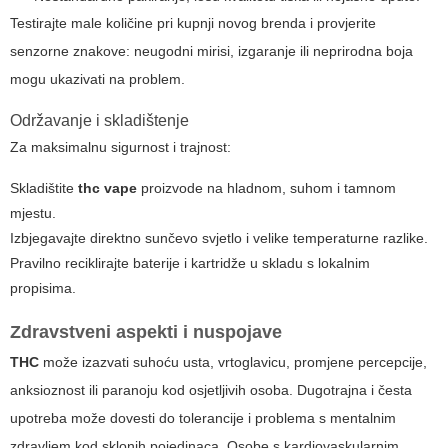
Testirajte male količine pri kupnji novog brenda i provjerite
senzorne znakove: neugodni mirisi, izgaranje ili neprirodna boja
mogu ukazivati na problem.
Održavanje i skladištenje
Za maksimalnu sigurnost i trajnost:
Skladištite
thc vape
proizvode na hladnom, suhom i tamnom
mjestu.
Izbjegavajte direktno sunčevo svjetlo i velike temperaturne razlike.
Pravilno reciklirajte baterije i kartridže u skladu s lokalnim
propisima.
Zdravstveni aspekti i nuspojave
THC
može izazvati suhoću usta, vrtoglavicu, promjene percepcije,
anksioznost ili paranoju kod osjetljivih osoba. Dugotrajna i česta
upotreba može dovesti do tolerancije i problema s mentalnim
zdravljem kod sklonih pojedinaca. Osobe s kardiovaskularnim