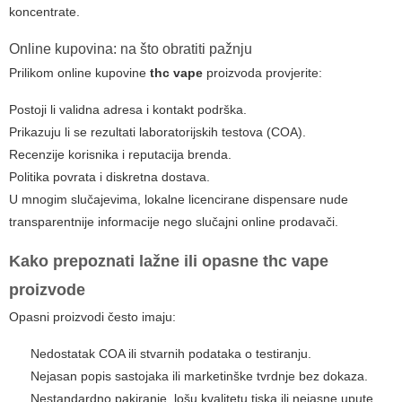
koncentrate.
Online kupovina: na što obratiti pažnju
Prilikom online kupovine
thc vape
proizvoda provjerite:
Postoji li validna adresa i kontakt podrška.
Prikazuju li se rezultati laboratorijskih testova (COA).
Recenzije korisnika i reputacija brenda.
Politika povrata i diskretna dostava.
U mnogim slučajevima, lokalne licencirane dispensare nude
transparentnije informacije nego slučajni online prodavači.
Kako prepoznati lažne ili opasne
thc vape
proizvode
Opasni proizvodi često imaju:
Nedostatak COA ili stvarnih podataka o testiranju.
Nejasan popis sastojaka ili marketinške tvrdnje bez dokaza.
Nestandardno pakiranje, lošu kvalitetu tiska ili nejasne upute.