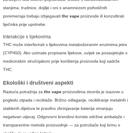
stanjima, trudnice, dojilje i oni s anamnezom psihotičnih
poremećaja trebaju izbjegavati
thc vape
proizvode ili konzultirati
liječnika prije upotrebe.
Interakcije s lijekovima
THC može interferirati s lijekovima metaboliziranim enzimima jetre
(CYP450). Ako uzimate propisane lijekove, uvijek se posavjetujte s
medicinskim stručnjakom prije korištenja proizvoda koji sadrže
THC.
Ekološki i društveni aspekti
Rastuća potražnja za
thc vape
proizvodima stvorila je izazove u
pogledu otpada i reciklaže. Brižno odlaganje, recikliranje metalnih i
staklenih dijelova te pravilno zbrinjavanje baterija smanjuju
negativan utjecaj. Odgovorni brendovi koriste održive ambalaže i
transparentne metode proizvodnje — za potrošače koji brinu o