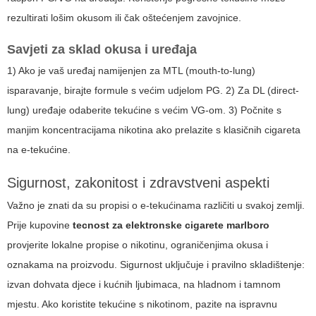
rezultirati lošim okusom ili čak oštećenjem zavojnice.
Savjeti za sklad okusa i uređaja
1) Ako je vaš uređaj namijenjen za MTL (mouth-to-lung)
isparavanje, birajte formule s većim udjelom PG. 2) Za DL (direct-
lung) uređaje odaberite tekućine s većim VG-om. 3) Počnite s
manjim koncentracijama nikotina ako prelazite s klasičnih cigareta
na e-tekućine.
Sigurnost, zakonitost i zdravstveni aspekti
Važno je znati da su propisi o e-tekućinama različiti u svakoj zemlji.
Prije kupovine
tecnost za elektronske cigarete marlboro
provjerite lokalne propise o nikotinu, ograničenjima okusa i
oznakama na proizvodu. Sigurnost uključuje i pravilno skladištenje:
izvan dohvata djece i kućnih ljubimaca, na hladnom i tamnom
mjestu. Ako koristite tekućine s nikotinom, pazite na ispravnu