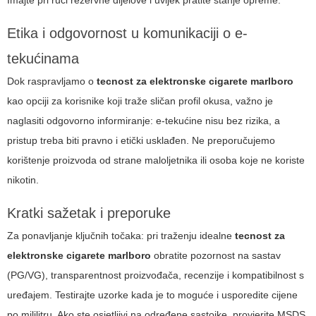
Etika i odgovornost u komunikaciji o e-
tekućinama
Dok raspravljamo o
tecnost za elektronske cigarete marlboro
kao opciji za korisnike koji traže sličan profil okusa, važno je
naglasiti odgovorno informiranje: e-tekućine nisu bez rizika, a
pristup treba biti pravno i etički usklađen. Ne preporučujemo
korištenje proizvoda od strane maloljetnika ili osoba koje ne koriste
nikotin.
Kratki sažetak i preporuke
Za ponavljanje ključnih točaka: pri traženju idealne
tecnost za
elektronske cigarete marlboro
obratite pozornost na sastav
(PG/VG), transparentnost proizvođača, recenzije i kompatibilnost s
uređajem. Testirajte uzorke kada je to moguće i usporedite cijene
po mililitru. Ako ste osjetljivi na određene sastojke, provjerite MSDS