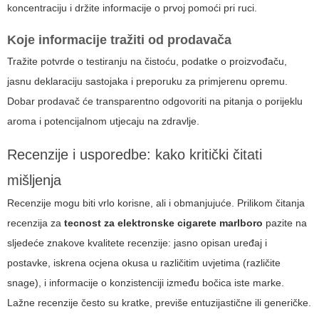
koncentraciju i držite informacije o prvoj pomoći pri ruci.
Koje informacije tražiti od prodavača
Tražite potvrde o testiranju na čistoću, podatke o proizvođaču,
jasnu deklaraciju sastojaka i preporuku za primjerenu opremu.
Dobar prodavač će transparentno odgovoriti na pitanja o porijeklu
aroma i potencijalnom utjecaju na zdravlje.
Recenzije i usporedbe: kako kritički čitati
mišljenja
Recenzije mogu biti vrlo korisne, ali i obmanjujuće. Prilikom čitanja
recenzija za
tecnost za elektronske cigarete marlboro
pazite na
sljedeće znakove kvalitete recenzije: jasno opisan uređaj i
postavke, iskrena ocjena okusa u različitim uvjetima (različite
snage), i informacije o konzistenciji između bočica iste marke.
Lažne recenzije često su kratke, previše entuzijastične ili generičke.