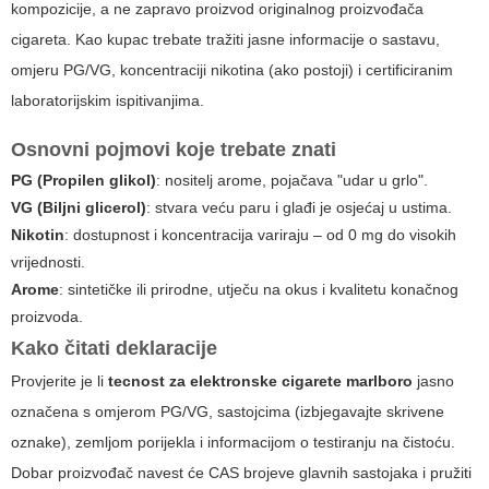
kompozicije, a ne zapravo proizvod originalnog proizvođača
cigareta. Kao kupac trebate tražiti jasne informacije o sastavu,
omjeru PG/VG, koncentraciji nikotina (ako postoji) i certificiranim
laboratorijskim ispitivanjima.
Osnovni pojmovi koje trebate znati
PG (Propilen glikol)
: nositelj arome, pojačava "udar u grlo".
VG (Biljni glicerol)
: stvara veću paru i glađi je osjećaj u ustima.
Nikotin
: dostupnost i koncentracija variraju – od 0 mg do visokih
vrijednosti.
Arome
: sintetičke ili prirodne, utječu na okus i kvalitetu konačnog
proizvoda.
Kako čitati deklaracije
Provjerite je li
tecnost za elektronske cigarete marlboro
jasno
označena s omjerom PG/VG, sastojcima (izbjegavajte skrivene
oznake), zemljom porijekla i informacijom o testiranju na čistoću.
Dobar proizvođač navest će CAS brojeve glavnih sastojaka i pružiti