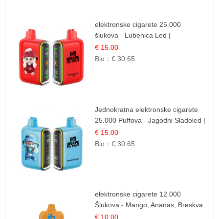
elektronske cigarete 25.000
šlukova - Lubenica Led |
Osježavajući Ljetni Okus
€ 15.00
Bio：
€ 30.65
Jednokratna elektronske cigarete
25.000 Puffova - Jagodni Sladoled |
Kremasta Slatka Okus
€ 15.00
Bio：
€ 30.65
elektronske cigarete 12.000
Šlukova - Mango, Ananas, Breskva
| Tropska Voćna Mješavina
€ 10.00