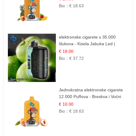
Bio：
€ 18.63
elektronske cigarete s 35.000
šlukova - Kisela Jabuka Led |
Osježavajući Kiselo-Slatki Okus
€ 18.00
Bio：
€ 37.72
Jednokratna elektronske cigarete
12.000 Puffova - Breskva i Voćni
Sok | Osježavajuća Voćna
€ 10.00
Mješavina
Bio：
€ 18.63