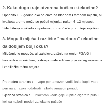
2. Kako dugo traje otvorena bočica e-tekućine?
Općenito 1–2 godine ako se čuva na hladnom i tamnom mjestu, ali
kvaliteta arome može se početi mijenjati nakon 6–12 mjeseci.
Skladištenje u skladu s uputama proizvođača produžuje svježinu.
3. Mogu li miješati različite "marlboro" tekućine
da dobijem bolji okus?
Miješanje je moguće, ali zahtijeva pažnju na omjer PG/VG i
koncentraciju nikotina; testirajte male količine prije većeg miješanja
i zabilježite točne omjere.
Prethodna stranica：
vape pen amazon vodič kako kupiti vape
pen na amazon i odabrati najbolju amazon ponudu
Sljedeća stranica：
Praktičan vodič gdje kupiti e cigarete pula i
koji su najbolji modeli za lokalne pušače