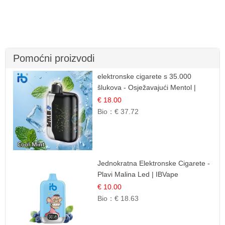
Pomoćni proizvodi
elektronske cigarete s 35.000
šlukova - Osježavajući Mentol |
Čista i Svježa Okus
€ 18.00
Bio：
€ 37.72
Jednokratna Elektronske Cigarete -
Plavi Malina Led | IBVape
€ 10.00
Bio：
€ 18.63