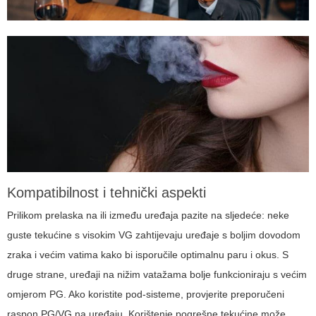
Kompatibilnost i tehnički aspekti
Prilikom prelaska na ili između uređaja pazite na sljedeće: neke
guste tekućine s visokim VG zahtijevaju uređaje s boljim dovodom
zraka i većim vatima kako bi isporučile optimalnu paru i okus. S
druge strane, uređaji na nižim vatažama bolje funkcioniraju s većim
omjerom PG. Ako koristite pod-sisteme, provjerite preporučeni
raspon PG/VG na uređaju. Korištenje pogrešne tekućine može