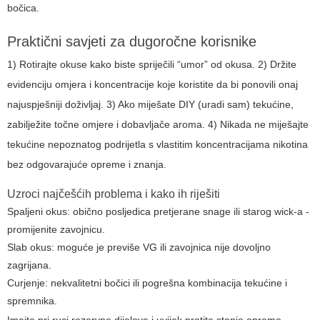
bočica.
Praktični savjeti za dugoročne korisnike
1) Rotirajte okuse kako biste spriječili “umor” od okusa. 2) Držite
evidenciju omjera i koncentracije koje koristite da bi ponovili onaj
najuspješniji doživljaj. 3) Ako miješate DIY (uradi sam) tekućine,
zabilježite točne omjere i dobavljače aroma. 4) Nikada ne miješajte
tekućine nepoznatog podrijetla s vlastitim koncentracijama nikotina
bez odgovarajuće opreme i znanja.
Uzroci najčešćih problema i kako ih riješiti
Spaljeni okus: obično posljedica pretjerane snage ili starog wick-a -
promijenite zavojnicu.
Slab okus: moguće je previše VG ili zavojnica nije dovoljno
zagrijana.
Curjenje: nekvalitetni bočici ili pogrešna kombinacija tekućine i
spremnika.
Imajte pri ruci rezervne dijelove i uvijek pratite stanje opreme.