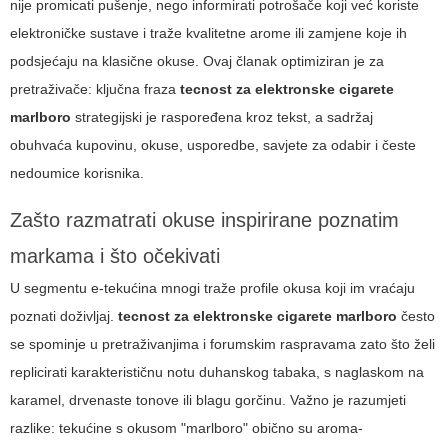
nije promicati pušenje, nego informirati potrošače koji već koriste
elektroničke sustave i traže kvalitetne arome ili zamjene koje ih
podsjećaju na klasične okuse. Ovaj članak optimiziran je za
pretraživače: ključna fraza
tecnost za elektronske cigarete
marlboro
strategijski je raspoređena kroz tekst, a sadržaj
obuhvaća kupovinu, okuse, usporedbe, savjete za odabir i česte
nedoumice korisnika.
Zašto razmatrati okuse inspirirane poznatim
markama i što očekivati
U segmentu e-tekućina mnogi traže profile okusa koji im vraćaju
poznati doživljaj.
tecnost za elektronske cigarete marlboro
često
se spominje u pretraživanjima i forumskim raspravama zato što želi
replicirati karakterističnu notu duhanskog tabaka, s naglaskom na
karamel, drvenaste tonove ili blagu gorčinu. Važno je razumjeti
razlike: tekućine s okusom "marlboro" obično su aroma-