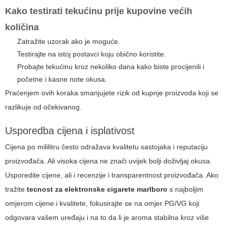
Kako testirati tekućinu prije kupovine većih
količina
Zatražite uzorak ako je moguće.
Testirajte na istoj postavci koju obično koristite.
Probajte tekućinu kroz nekoliko dana kako biste procijenili i
početne i kasne note okusa.
Praćenjem ovih koraka smanjujete rizik od kupnje proizvoda koji se
razlikuje od očekivanog.
Usporedba cijena i isplativost
Cijena po mililitru često odražava kvalitetu sastojaka i reputaciju
proizvođača. Ali visoka cijena ne znači uvijek bolji doživljaj okusa.
Usporedite cijene, ali i recenzije i transparentnost proizvođača. Ako
tražite
tecnost za elektronske cigarete marlboro
s najboljim
omjerom cijene i kvalitete, fokusirajte se na omjer PG/VG koji
odgovara vašem uređaju i na to da li je aroma stabilna kroz više