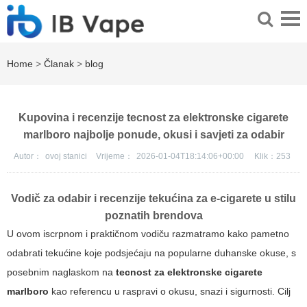
Home
>
Članak
>
blog
Kupovina i recenzije tecnost za elektronske cigarete
marlboro najbolje ponude, okusi i savjeti za odabir
Autor：
ovoj stanici
Vrijeme：
2026-01-04T18:14:06+00:00
Klik：
253
Vodič za odabir i recenzije tekućina za e-cigarete u stilu
poznatih brendova
U ovom iscrpnom i praktičnom vodiču razmatramo kako pametno
odabrati tekućine koje podsjećaju na popularne duhanske okuse, s
posebnim naglaskom na
tecnost za elektronske cigarete
marlboro
kao referencu u raspravi o okusu, snazi i sigurnosti. Cilj