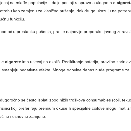
tjecaj na mlađe populacije. I dalje postoji rasprava o ulogama
e cigaret
potrebu kao zamjenu za klasično pušenje, dok druge ukazuju na potre
ućnu funkciju.
omoć u prestanku pušenja, pratite najnovije preporuke javnog zdravstv
a
e cigarete
ima utjecaj na okoliš. Recikliranje baterija, pravilno zbrinja
anja smanjuju negativne efekte. Mnoge trgovine danas nude programe za p
 dugoročno se često isplati zbog nižih troškova consumables (coil, teku
korisnici koji preferiraju premium okuse ili specijalne coilove mogu imati
kućine i osnovne zamjene.