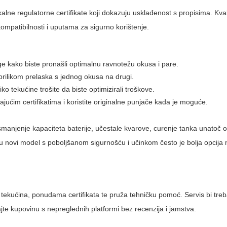
kalne regulatorne certifikate koji dokazuju usklađenost s propisima. Kva
ompatibilnosti i uputama za sigurno korištenje.
e kako biste pronašli optimalnu ravnotežu okusa i pare.
k prilikom prelaska s jednog okusa na drugi.
iko tekućine trošite da biste optimizirali troškove.
rajućim certifikatima i koristite originalne punjače kada je moguće.
manjenje kapaciteta baterije, učestale kvarove, curenje tanka unatoč od
je u novi model s poboljšanom sigurnošću i učinkom često je bolja opcija
tekućina, ponudama certifikata te pruža tehničku pomoć. Servis bi treb
ajte kupovinu s nepreglednih platformi bez recenzija i jamstva.