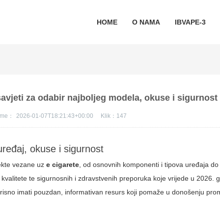
HOME
O NAMA
IBVAPE-3
avjeti za odabir najboljeg modela, okuse i sigurnost
jeme：
2026-01-07T18:21:43+00:00
Klik：
147
uređaj, okuse i sigurnost
ekte vezane uz
e cigarete
, od osnovnih komponenti i tipova uređaja do 
 kvalitete te sigurnosnih i zdravstvenih preporuka koje vrijede u 2026. 
korisno imati pouzdan, informativan resurs koji pomaže u donošenju prom