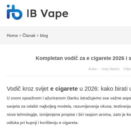
Home
>
Članak
>
blog
Kompletan vodič za e cigarete 2026 i s
Autor：
ovoj stanici
Vri
Vodič kroz svijet
e cigarete
u 2026: kako birati 
U ovom opsežnom i ažuriranom članku istražujemo sve važne asp
savjeta za odabir najboljeg modela, razumijevanja okusa, testiranja
nove tehnologije, izmijenjene propise i širi raspon aroma, zato je 
odluka pri kupnji i korištenju
e cigareta
.