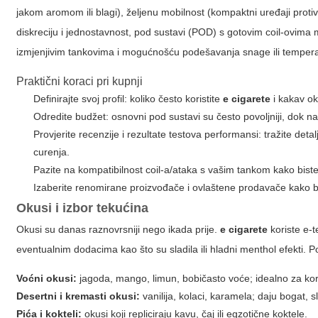
jakom aromom ili blagi), željenu mobilnost (kompaktni uređaji proti
diskreciju i jednostavnost, pod sustavi (POD) s gotovim coil-ovima 
izmjenjivim tankovima i mogućnošću podešavanja snage ili tempera
Praktični koraci pri kupnji
Definirajte svoj profil: koliko često koristite
e cigarete
i kakav ok
Odredite budžet: osnovni pod sustavi su često povoljniji, dok n
Provjerite recenzije i rezultate testova performansi: tražite deta
curenja.
Pazite na kompatibilnost coil-a/ataka s vašim tankom kako biste
Izaberite renomirane proizvođače i ovlaštene prodavače kako bis
Okusi i izbor tekućina
Okusi su danas raznovrsniji nego ikada prije.
e cigarete
koriste e-t
eventualnim dodacima kao što su sladila ili hladni menthol efekti. P
Voćni okusi:
jagoda, mango, limun, bobičasto voće; idealno za koris
Desertni i kremasti okusi:
vanilija, kolaci, karamela; daju bogat, s
Pića i kokteli:
okusi koji repliciraju kavu, čaj ili egzotične koktele.