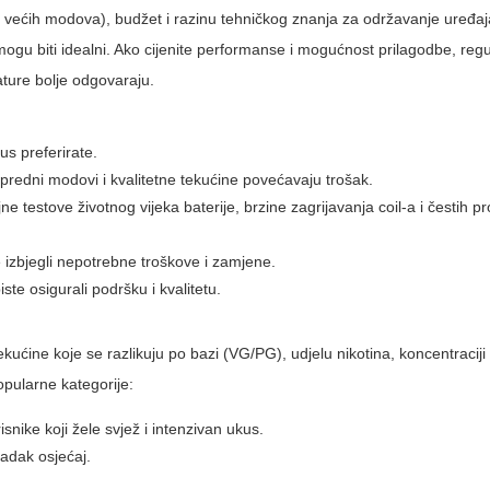
v većih modova), budžet i razinu tehničkog znanja za održavanje uređaja
mogu biti idealni. Ako cijenite performanse i mogućnost prilagodbe, regu
ture bolje odgovaraju.
us preferirate.
apredni modovi i kvalitetne tekućine povećavaju trošak.
ljne testove životnog vijeka baterije, brzine zagrijavanja coil-a i čestih
 izbjegli nepotrebne troškove i zamjene.
te osigurali podršku i kvalitetu.
ekućine koje se razlikuju po bazi (VG/PG), udjelu nikotina, koncentraciji
opularne kategorije:
nike koji žele svjež i intenzivan ukus.
ladak osjećaj.