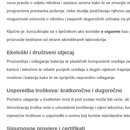
nova pravila o udjelu nikotina i sastavu aroma kako bi se smanjio u
programima prestanka pušenja: neke studije podržavaju njihovu u
mogućnosti ovisnosti o nikotinu i nejasnih dugoročnih učinaka na pl
Ključno je: konzultirajte se s liječnikom ako koristite
e cigarete
kao p
proizvode testirane od strane akreditiranih laboratorija.
Ekološki i društveni utjecaj
Proizvodnja i odlaganje baterija te plastičnih komponenti uređaja z
kartica i tekućina te odabir punjivih uređaja s dugim vijekom traj
modova i baterija kako bi se spriječilo nepravilno odlaganje.
Usporedba troškova: kratkoročno i dugoročno
Početno ulaganje u kvalitetan mod ili pod sustav može biti veće, ali
Amortizacija troška ovisi o učestalosti korištenja i cijeni tekućina; 
mjesečne troškove u usporedbi s onima koji koriste standardne te
Sigurnosne provjere i certifikati