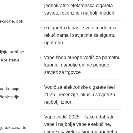
jednokratne elektronska cigareta
savjeti, recenzije i najbolji modeli
 tekućine, dok
e cigareta danas - sve o modelima,
tekućinama i savjetima za sigurnu
upotrebu
ljajte uređaje
vape shop europe vodič za pametnu
. Korištenje
kupnju, najbolje online ponude i
savjeti za trgovce
Vodič za elektronske cigarete feel
mu da upije
2025 - recenzije, okusi i savjeti za
šenje prije
najbolji izbor
Vape vodič 2025 – kako odabrati
vape i najbolje vape e-tekućine,
je tekućina, te
cijene i savjeti za sigurnu upotrebu