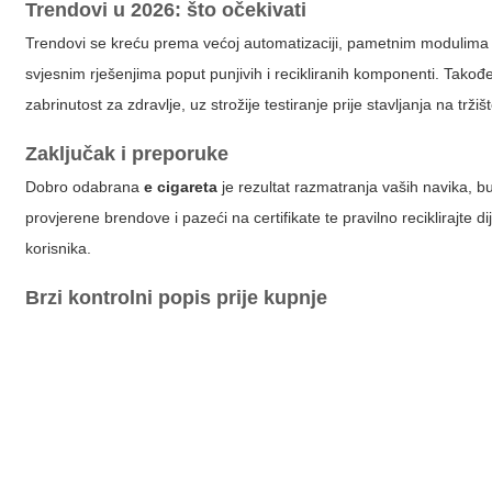
Trendovi u 2026: što očekivati
Trendovi se kreću prema većoj automatizaciji, pametnim modulima s
svjesnim rješenjima poput punjivih i recikliranih komponenti. Takođ
zabrinutost za zdravlje, uz strožije testiranje prije stavljanja na tržišt
Zaključak i preporuke
Dobro odabrana
e cigareta
je rezultat razmatranja vaših navika, bud
provjerene brendove i pazeći na certifikate te pravilno reciklirajte 
korisnika.
Brzi kontrolni popis prije kupnje