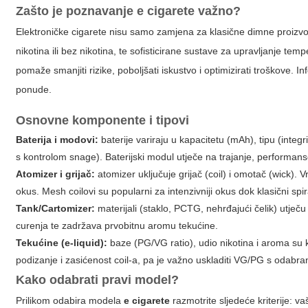
Zašto je poznavanje
e cigarete
važno?
Elektroničke cigarete nisu samo zamjena za klasične dimne proizvode
nikotina ili bez nikotina, te sofisticirane sustave za upravljanje
pomaže smanjiti rizike, poboljšati iskustvo i optimizirati troškove. I
ponude.
Osnovne komponente i tipovi
Baterija i modovi:
baterije variraju u kapacitetu (mAh), tipu (integ
s kontrolom snage). Baterijski modul utječe na trajanje, performan
Atomizer i grijač:
atomizer uključuje grijač (coil) i omotač (wick). V
okus. Mesh coilovi su popularni za intenzivniji okus dok klasični spi
Tank/Cartomizer:
materijali (staklo, PCTG, nehrđajući čelik) utječu
curenja te zadržava prvobitnu aromu tekućine.
Tekućine (e-liquid):
baze (PG/VG ratio), udio nikotina i aroma su k
podizanje i zasićenost coil-a, pa je važno uskladiti VG/PG s odabr
Kako odabrati pravi model?
Prilikom odabira modela
e cigarete
razmotrite sljedeće kriterije: va