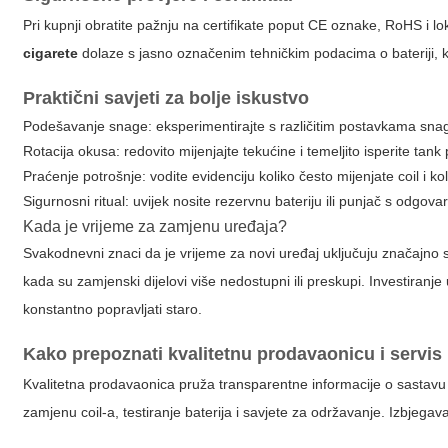
Pri kupnji obratite pažnju na certifikate poput CE oznake, RoHS i lo
cigarete
dolaze s jasno označenim tehničkim podacima o bateriji, k
Praktični savjeti za bolje iskustvo
Podešavanje snage: eksperimentirajte s različitim postavkama snag
Rotacija okusa: redovito mijenjajte tekućine i temeljito isperite tan
Praćenje potrošnje: vodite evidenciju koliko često mijenjate coil i kol
Sigurnosni ritual: uvijek nosite rezervnu bateriju ili punjač s odgova
Kada je vrijeme za zamjenu uređaja?
Svakodnevni znaci da je vrijeme za novi uređaj uključuju značajno s
kada su zamjenski dijelovi više nedostupni ili preskupi. Investiran
konstantno popravljati staro.
Kako prepoznati kvalitetnu prodavaonicu i servis
Kvalitetna prodavaonica pruža transparentne informacije o sastavu 
zamjenu coil-a, testiranje baterija i savjete za održavanje. Izbjegav