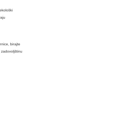
ekološki
vaju
rnice, birajte
u zadovoljštinu