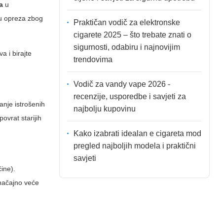
a
u
bu opreza zbog
Praktičan vodič za elektronske
cigarete 2025 – što trebate znati o
sigurnosti, odabiru i najnovijim
a i birajte
trendovima
Vodič za vandy vape 2026 -
recenzije, usporedbe i savjeti za
vanje istrošenih
najbolju kupovinu
ovrat starijih
Kako izabrati idealan e cigareta mod
pregled najboljih modela i praktični
savjeti
ćine).
 značajno veće