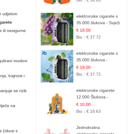
Bio：
€ 30.65
Voćna Mješavina
im udjelom
elektronske cigarete s
igarete
35.000 šlukova - Svježi
Groždje | Osježavajuća
€ 18.00
e ili nesigurne
Voćna Aroma
Bio：
€ 37.72
elektronske cigarete s
35.000 šlukova -
gulirani modovi
Osježavajući Mentol |
€ 18.00
Čista i Svježa Okus
Bio：
€ 37.72
ja, trajnost i
elektronske cigarete
anjuje se rizik
12.000 Šlukova -
Mango, Ananas,
€ 10.00
utječe na
Breskva | Tropska
Bio：
€ 18.63
Voćna Mješavina
Jednokratna
e (okusi s