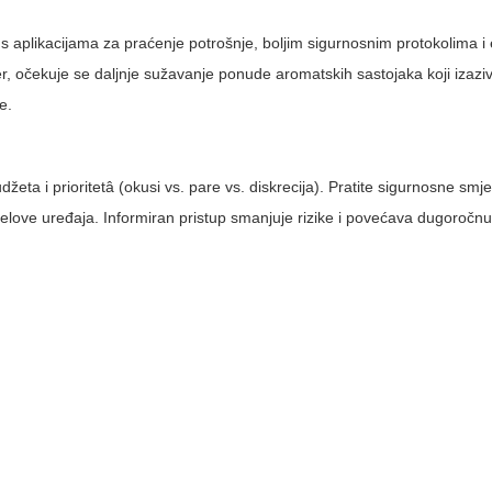
 aplikacijama za praćenje potrošnje, boljim sigurnosnim protokolima i 
er, očekuje se daljnje sužavanje ponude aromatskih sastojaka koji izazi
e.
žeta i prioritetâ (okusi vs. pare vs. diskrecija). Pratite sigurnosne smje
dijelove uređaja. Informiran pristup smanjuje rizike i povećava dugoročn