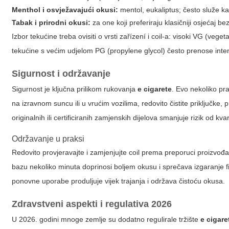
Menthol i osvježavajući okusi:
mentol, eukaliptus; često služe ka
Tabak i prirodni okusi:
za one koji preferiraju klasičniji osjećaj be
Izbor tekućine treba ovisiti o vrsti zařízení i coil-a: visoki VG (veg
tekućine s većim udjelom PG (propylene glycol) često prenose inten
Sigurnost i održavanje
Sigurnost je ključna prilikom rukovanja
e cigarete
. Evo nekoliko pra
na izravnom suncu ili u vrućim vozilima, redovito čistite priključke, 
originalnih ili certificiranih zamjenskih dijelova smanjuje rizik od kv
Održavanje u praksi
Redovito provjeravajte i zamjenjujte coil prema preporuci proizvođ
bazu nekoliko minuta doprinosi boljem okusu i sprečava izgaranje fi
ponovne uporabe produljuje vijek trajanja i održava čistoću okusa.
Zdravstveni aspekti i regulativa 2026
U 2026. godini mnoge zemlje su dodatno regulirale tržište
e cigare