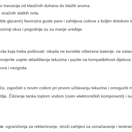
o tranzicija od klasičnih duhana do blažih aroma.
z snažnih slatkih nota.
etable glycerin) favorizira guste pare i zahtijeva coilove s boljim dotokom
zivniji okus i pogodnije su za manje uređaje.
vila koja treba poštovati: nikada ne koristite oštećene baterije, ne ostav
provjerite uvjete skladištenja tekućina i pazite na kompatibilnost dijelova
arova i nezgoda.
ača; započeti s novim coilom pri prvom učitavanju tekućine i omogućiti 
tilja. Čišćenje tanka toplom vodom (osim elektroničkih komponenti) i su
te
: ograničenja za reklamiranje, stroži zahtjevi za označavanje i testiran