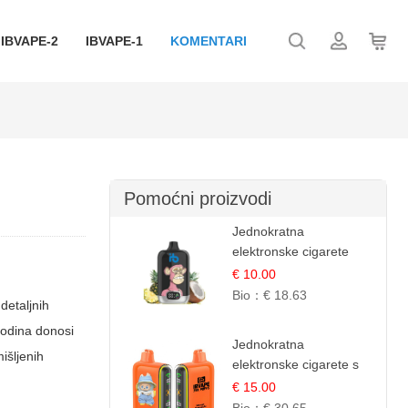
IBVAPE-2
IBVAPE-1
KOMENTARI
Pomoćni proizvodi
Jednokratna
elektronske cigarete
12.000 Puffova -
€ 10.00
Ananas i Kokos
Bio：
€ 18.63
detaljnih
Sladoled | Tropski
godina donosi
Desert
Jednokratna
išljenih
elektronske cigarete s
25.000 šlukova - Mango
€ 15.00
& Ananas | Egzotična