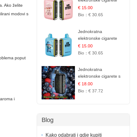
elektronske cigarete
. Ako želite
25.000 Puffova -
€ 15.00
Ružičasti Limun |
lirani modovi s
Bio：
€ 30.65
Osježavajuća Citrusna
Aroma
Jednokratna
elektronske cigarete
25.000 Puffova -
€ 15.00
Jagodni Sladoled |
Bio：
€ 30.65
 problema poput
Kremasta Slatka Okus
Jednokratna
elektronske cigarete s
35.000 šlukova - Kupina
€ 18.00
& Borovnica | Intenzivna
Bio：
€ 37.72
Mješavina Šumskog
 aroma i
Voća
Blog
Kako odabrati i gdje kupiti