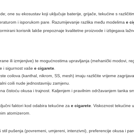
; one su ekosustav koji uključuje baterije, grijače, tekućine s različit
 temperaturom i isporukom pare. Razumijevanje razlika među modelima
e c
nformirani korisnik lakše prepoznaje kvalitetne proizvode i izbjegava lažn
rirane ili izmjenjive) te mogućnostima upravljanja (mehanički modovi, re
se i sigurnost vaše
e cigarete
.
rste coilova (kanthal, nikrom, SS, mesh) imaju različite vrijeme zagrijavan
ralni coili nude jednostavniju zamjenu.
 na čistoću okusa i trajnost. Kaljenjem i pravilnim održavanjem tanka sm
ljučni faktori kod odabira tekućine za
e cigarete
. Viskoznost tekućine 
anim atomizerom.
š stil pušenja (povremeni, umjereni, intenzivni), preferencije okusa i par