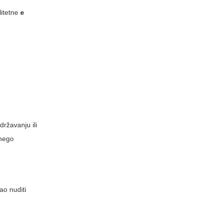
litetne
e
ržavanju ili
 nego
ao nuditi