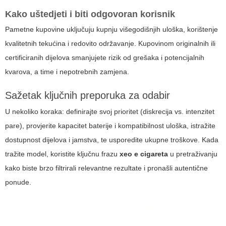
Kako uštedjeti i biti odgovoran korisnik
Pametne kupovine uključuju kupnju višegodišnjih uloška, korištenje
kvalitetnih tekućina i redovito održavanje. Kupovinom originalnih ili
certificiranih dijelova smanjujete rizik od grešaka i potencijalnih
kvarova, a time i nepotrebnih zamjena.
Sažetak ključnih preporuka za odabir
U nekoliko koraka: definirajte svoj prioritet (diskrecija vs. intenzitet
pare), provjerite kapacitet baterije i kompatibilnost uloška, istražite
dostupnost dijelova i jamstva, te usporedite ukupne troškove. Kada
tražite model, koristite ključnu frazu
xeo e cigareta
u pretraživanju
kako biste brzo filtrirali relevantne rezultate i pronašli autentične
ponude.