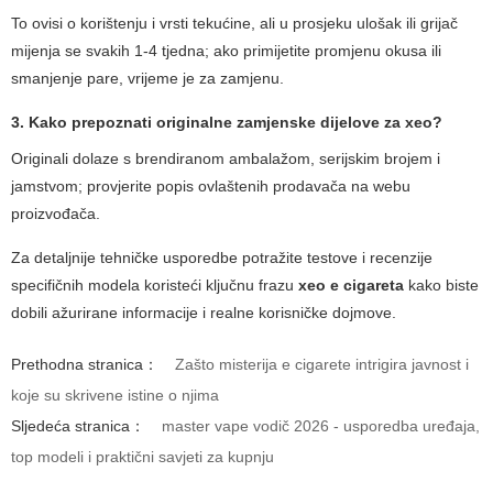
To ovisi o korištenju i vrsti tekućine, ali u prosjeku ulošak ili grijač
mijenja se svakih 1-4 tjedna; ako primijetite promjenu okusa ili
smanjenje pare, vrijeme je za zamjenu.
3. Kako prepoznati originalne zamjenske dijelove za xeo?
Originali dolaze s brendiranom ambalažom, serijskim brojem i
jamstvom; provjerite popis ovlaštenih prodavača na webu
proizvođača.
Za detaljnije tehničke usporedbe potražite testove i recenzije
specifičnih modela koristeći ključnu frazu
xeo e cigareta
kako biste
dobili ažurirane informacije i realne korisničke dojmove.
Prethodna stranica：
Zašto misterija e cigarete intrigira javnost i
koje su skrivene istine o njima
Sljedeća stranica：
master vape vodič 2026 - usporedba uređaja,
top modeli i praktični savjeti za kupnju