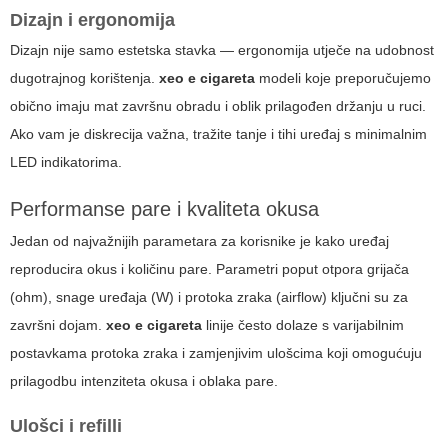
Dizajn i ergonomija
Dizajn nije samo estetska stavka — ergonomija utječe na udobnost
dugotrajnog korištenja.
xeo e cigareta
modeli koje preporučujemo
obično imaju mat završnu obradu i oblik prilagođen držanju u ruci.
Ako vam je diskrecija važna, tražite tanje i tihi uređaj s minimalnim
LED indikatorima.
Performanse pare i kvaliteta okusa
Jedan od najvažnijih parametara za korisnike je kako uređaj
reproducira okus i količinu pare. Parametri poput otpora grijača
(ohm), snage uređaja (W) i protoka zraka (airflow) ključni su za
završni dojam.
xeo e cigareta
linije često dolaze s varijabilnim
postavkama protoka zraka i zamjenjivim ulošcima koji omogućuju
prilagodbu intenziteta okusa i oblaka pare.
Ulošci i refilli