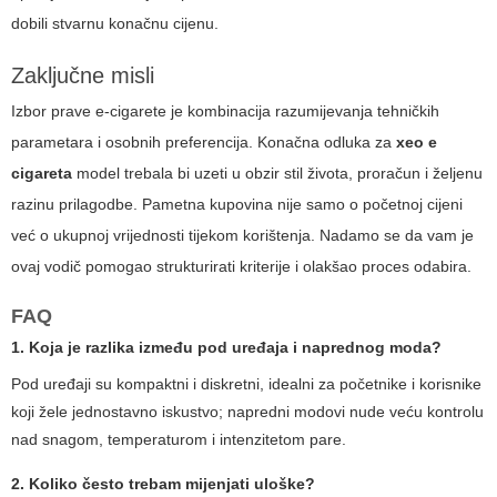
dobili stvarnu konačnu cijenu.
Zaključne misli
Izbor prave e-cigarete je kombinacija razumijevanja tehničkih
parametara i osobnih preferencija. Konačna odluka za
xeo e
cigareta
model trebala bi uzeti u obzir stil života, proračun i željenu
razinu prilagodbe. Pametna kupovina nije samo o početnoj cijeni
već o ukupnoj vrijednosti tijekom korištenja. Nadamo se da vam je
ovaj vodič pomogao strukturirati kriterije i olakšao proces odabira.
FAQ
1. Koja je razlika između pod uređaja i naprednog moda?
Pod uređaji su kompaktni i diskretni, idealni za početnike i korisnike
koji žele jednostavno iskustvo; napredni modovi nude veću kontrolu
nad snagom, temperaturom i intenzitetom pare.
2. Koliko često trebam mijenjati uloške?