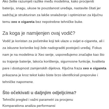
Ako želite razumjeti razlike među modelima, kako procijeniti
bateriju, snagu, ukuse te pouzdanost uređaja, nastavite čitati jer
sadržaj je strukturiran za lakše snalaženje i optimiziran za ključnu
temu
xeo e cigareta
bez nepotrebne tehničke buke.
Za koga je namijenjen ovaj vodič?
Vodič je koristan za početnike koji tek ulaze u svijet e-cigareta, ali i
za iskusne korisnike koji žele nadograditi postojeći uređaj. Fokus
nam je na modelima iz Xeo serije, uspoređujemo značajke kao što
su trajanje baterije, lakoća korištenja, sigurnosne funkcije, kvaliteta
pare i dostupnost zamjenskih dijelova. Ključna fraza
xeo e cigareta
prikazana je kroz tekst kako biste brzo identificirali preporuke i
tehničke napomene.
Što očekivati u daljnjim odjeljcima?
Tehnički pregled i važni parametri za procjenu
Komparativna analiza performansi