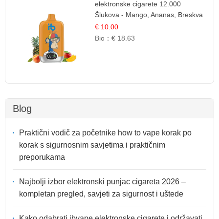
elektronske cigarete 12.000
Šlukova - Mango, Ananas, Breskva
| Tropska Voćna Mješavina
€ 10.00
Bio：
€ 18.63
Blog
Praktični vodič za početnike how to vape korak po
korak s sigurnosnim savjetima i praktičnim
preporukama
Najbolji izbor elektronski punjac cigareta 2026 –
kompletan pregled, savjeti za sigurnost i uštede
Kako odabrati ibvape elektronske cigarete i održavati