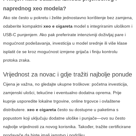
naprednog xeo modela?
Ako ste često u pokretu i želite jednostavno korištenje bez zamjena,
odaberite kompaktni
xeo e cigareta
model s integriranim uloškom i
USB-C punjenjem. Ako pak preferirate intenzivniji doživljaj pare i
mogućnost podešavanja, investicija u model srednje ili više klase
isplatit će se kroz mogućnost izmjene grijača i finiju kontrolu
protoka zraka.
Vrijednost za novac i gdje tražiti najbolje ponude
Cijena je važna, no gledajte ukupne troškove: početna investicija,
zamjenski ulošci, tekućine i eventualno dodatna oprema. Prije
kupnje usporedite lokalne trgovine, online trgovce i ovlaštene
distributere.
xeo e cigareta
često su dostupne u paketima s
popustom koji uključuju dodatne uloške i punjače—ovo su često
najbolje vrijednosti za novog korisnika. Također, tražite certificirane
prodavače da biste imali jamstvo i podršku.