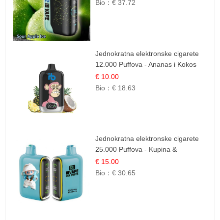
Bio：
€ 37.72
Jednokratna elektronske cigarete
12.000 Puffova - Ananas i Kokos
Sladoled | Tropski Desert
€ 10.00
Bio：
€ 18.63
Jednokratna elektronske cigarete
25.000 Puffova - Kupina &
Borovnica | Šumska Voćna
€ 15.00
Mješavina
Bio：
€ 30.65