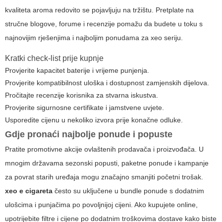
kvaliteta aroma redovito se pojavljuju na tržištu. Pretplate na
stručne blogove, forume i recenzije pomažu da budete u toku s
najnovijim rješenjima i najboljim ponudama za
xeo
seriju.
Kratki check-list prije kupnje
Provjerite kapacitet baterije i vrijeme punjenja.
Provjerite kompatibilnost uloška i dostupnost zamjenskih dijelova.
Pročitajte recenzije korisnika za stvarna iskustva.
Provjerite sigurnosne certifikate i jamstvene uvjete.
Usporedite cijenu u nekoliko izvora prije konačne odluke.
Gdje pronaći najbolje ponude i popuste
Pratite promotivne akcije ovlaštenih prodavača i proizvođača. U
mnogim državama sezonski popusti, paketne ponude i kampanje
za povrat starih uređaja mogu značajno smanjiti početni trošak.
xeo e cigareta
često su uključene u bundle ponude s dodatnim
ulošcima i punjačima po povoljnijoj cijeni. Ako kupujete online,
upotrijebite filtre i cijene po dodatnim troškovima dostave kako biste