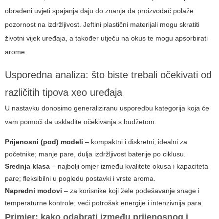
obrađeni uvjeti spajanja daju do znanja da proizvođač polaže
pozornost na izdržljivost. Jeftini plastični materijali mogu skratiti
životni vijek uređaja, a također utječu na okus te mogu apsorbirati
arome.
Usporedna analiza: što biste trebali očekivati od
različitih tipova xeo uređaja
U nastavku donosimo generaliziranu usporedbu kategorija koja će
vam pomoći da uskladite očekivanja s budžetom:
Prijenosni (pod) modeli
– kompaktni i diskretni, idealni za
početnike; manje pare, dulja izdržljivost baterije po ciklusu.
Srednja klasa
– najbolji omjer između kvalitete okusa i kapaciteta
pare; fleksibilni u pogledu postavki i vrste aroma.
Napredni modovi
– za korisnike koji žele podešavanje snage i
temperaturne kontrole; veći potrošak energije i intenzivnija para.
Primjer: kako odabrati između prijenosnog i