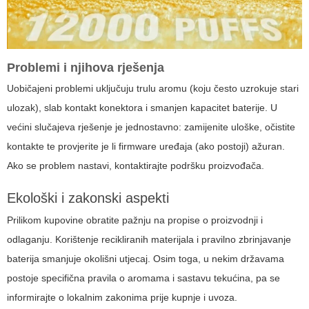
Problemi i njihova rješenja
Uobičajeni problemi uključuju trulu aromu (koju često uzrokuje stari
ulozak), slab kontakt konektora i smanjen kapacitet baterije. U
većini slučajeva rješenje je jednostavno: zamijenite uloške, očistite
kontakte te provjerite je li firmware uređaja (ako postoji) ažuran.
Ako se problem nastavi, kontaktirajte podršku proizvođača.
Ekološki i zakonski aspekti
Prilikom kupovine obratite pažnju na propise o proizvodnji i
odlaganju. Korištenje recikliranih materijala i pravilno zbrinjavanje
baterija smanjuje okolišni utjecaj. Osim toga, u nekim državama
postoje specifična pravila o aromama i sastavu tekućina, pa se
informirajte o lokalnim zakonima prije kupnje i uvoza.