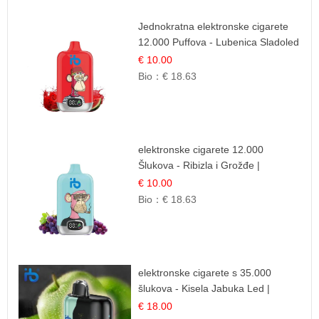
Jednokratna elektronske cigarete
12.000 Puffova - Lubenica Sladoled
| Ljetna Desertna Aroma
€ 10.00
Bio：
€ 18.63
elektronske cigarete 12.000
Šlukova - Ribizla i Grožđe |
Elegantna Voćna Kombinacija
€ 10.00
Bio：
€ 18.63
elektronske cigarete s 35.000
šlukova - Kisela Jabuka Led |
Osježavajući Kiselo-Slatki Okus
€ 18.00