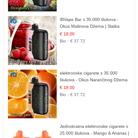
IBVape Bar s 35.000 šlukova -
Okus Malinova Džema | Slatka
Voćna Aroma
€ 18.00
Bio：
€ 37.72
elektronske cigarete s 35.000
šlukova - Okus Narančinog Džema
| Dugotrajno Iskustvo
€ 18.00
Bio：
€ 37.72
Jednokratna elektronske cigarete s
25.000 šlukova - Mango & Ananas |