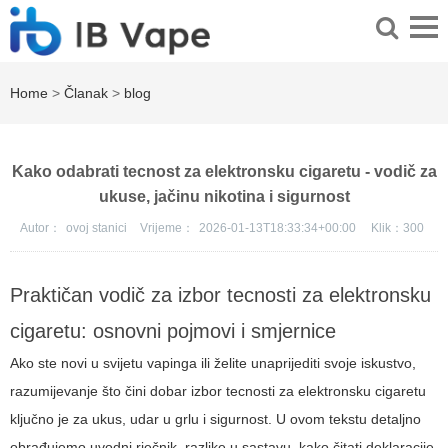
Home
>
Članak
>
blog
Kako odabrati tecnost za elektronsku cigaretu - vodič za
ukuse, jačinu nikotina i sigurnost
Autor：
ovoj stanici
Vrijeme：
2026-01-13T18:33:34+00:00
Klik：
300
Praktičan vodič za izbor tecnosti za elektronsku
cigaretu: osnovni pojmovi i smjernice
Ako ste novi u svijetu vapinga ili želite unaprijediti svoje iskustvo,
razumijevanje što čini dobar izbor tecnosti za elektronsku cigaretu
ključno je za ukus, udar u grlu i sigurnost. U ovom tekstu detaljno
obrađujemo uvodni rječnik, razlike u sastavu, kako čitati deklaracije,