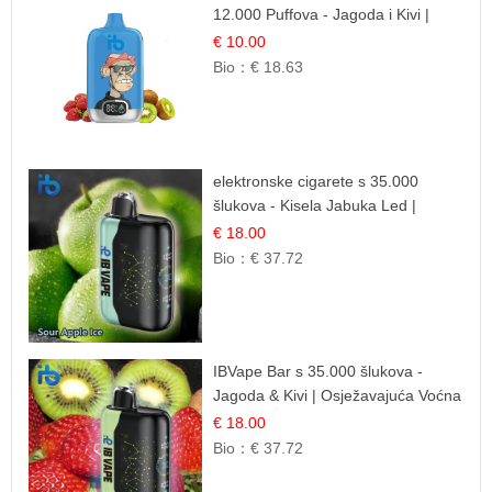
12.000 Puffova - Jagoda i Kivi |
Sočna Voćna Kombinacija
€ 10.00
Bio：
€ 18.63
elektronske cigarete s 35.000
šlukova - Kisela Jabuka Led |
Osježavajući Kiselo-Slatki Okus
€ 18.00
Bio：
€ 37.72
IBVape Bar s 35.000 šlukova -
Jagoda & Kivi | Osježavajuća Voćna
Mješavina
€ 18.00
Bio：
€ 37.72