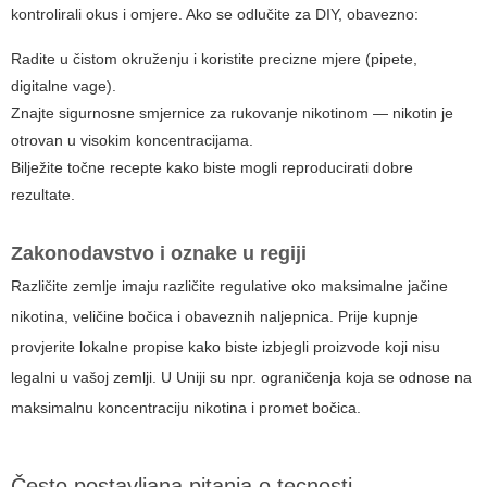
kontrolirali okus i omjere. Ako se odlučite za DIY, obavezno:
Radite u čistom okruženju i koristite precizne mjere (pipete,
digitalne vage).
Znajte sigurnosne smjernice za rukovanje nikotinom — nikotin je
otrovan u visokim koncentracijama.
Bilježite točne recepte kako biste mogli reproducirati dobre
rezultate.
Zakonodavstvo i oznake u regiji
Različite zemlje imaju različite regulative oko maksimalne jačine
nikotina, veličine bočica i obaveznih naljepnica. Prije kupnje
provjerite lokalne propise kako biste izbjegli proizvode koji nisu
legalni u vašoj zemlji. U Uniji su npr. ograničenja koja se odnose na
maksimalnu koncentraciju nikotina i promet bočica.
Često postavljana pitanja o tecnosti