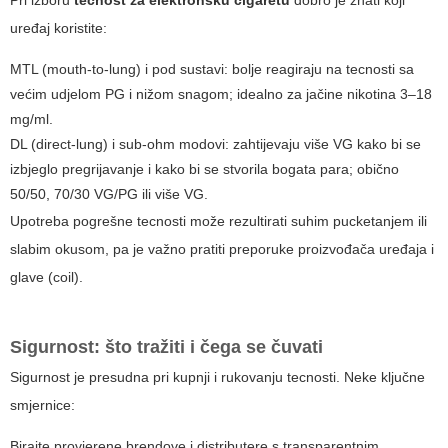
Pri izboru
tecnost za elektronsku cigaretu
dobro je znati koji
uređaj koristite:
MTL (mouth-to-lung) i pod sustavi: bolje reagiraju na tecnosti sa
većim udjelom PG i nižom snagom; idealno za jačine nikotina 3–18
mg/ml.
DL (direct-lung) i sub-ohm modovi: zahtijevaju više VG kako bi se
izbjeglo pregrijavanje i kako bi se stvorila bogata para; obično
50/50, 70/30 VG/PG ili više VG.
Upotreba pogrešne tecnosti može rezultirati suhim pucketanjem ili
slabim okusom, pa je važno pratiti preporuke proizvođača uređaja i
glave (coil).
Sigurnost: što tražiti i čega se čuvati
Sigurnost je presudna pri kupnji i rukovanju tecnosti. Neke ključne
smjernice:
Birajte provjerene brendove i distributere s transparentnim