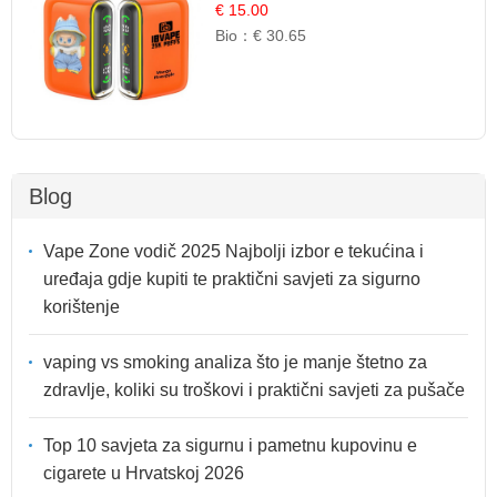
Egzotična Voćna Mješavina
€ 15.00
Bio：
€ 30.65
Blog
Vape Zone vodič 2025 Najbolji izbor e tekućina i
uređaja gdje kupiti te praktični savjeti za sigurno
korištenje
vaping vs smoking analiza što je manje štetno za
zdravlje, koliki su troškovi i praktični savjeti za pušače
Top 10 savjeta za sigurnu i pametnu kupovinu e
cigarete u Hrvatskoj 2026