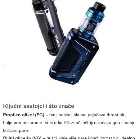
Ključni sastojci i što znače
Propilen glikol (PG)
– tanji nositelj okusa, pojačava throat hit i
bolje prenosi arome. Veći udio PG znači oštriji osjećaj u grlu i manju
količinu pare.
Biljni glicerin (VG)
– gušći, daje više pare i blaži throat hit. Idealno