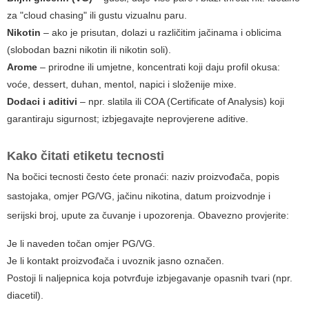
za "cloud chasing" ili gustu vizualnu paru.
Nikotin
– ako je prisutan, dolazi u različitim jačinama i oblicima
(slobodan bazni nikotin ili nikotin soli).
Arome
– prirodne ili umjetne, koncentrati koji daju profil okusa:
voće, dessert, duhan, mentol, napici i složenije mixe.
Dodaci i aditivi
– npr. slatila ili COA (Certificate of Analysis) koji
garantiraju sigurnost; izbjegavajte neprovjerene aditive.
Kako čitati etiketu tecnosti
Na bočici tecnosti često ćete pronaći: naziv proizvođača, popis
sastojaka, omjer PG/VG, jačinu nikotina, datum proizvodnje i
serijski broj, upute za čuvanje i upozorenja. Obavezno provjerite:
Je li naveden točan omjer PG/VG.
Je li kontakt proizvođača i uvoznik jasno označen.
Postoji li naljepnica koja potvrđuje izbjegavanje opasnih tvari (npr.
diacetil).