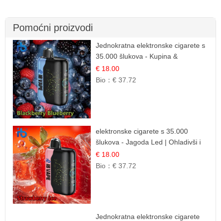
Pomoćni proizvodi
Jednokratna elektronske cigarete s
35.000 šlukova - Kupina &
Borovnica | Intenzivna Mješavina
€ 18.00
Šumskog Voća
Bio：
€ 37.72
elektronske cigarete s 35.000
šlukova - Jagoda Led | Ohladivši i
Osježavajući Okus
€ 18.00
Bio：
€ 37.72
Jednokratna elektronske cigarete