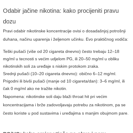
Odabir jačine nikotina: kako procijeniti pravu
dozu
Pravi odabir nikotinske koncentracije ovisi o dosadašnjoj potrošnji
duhana, načinu uparenja i željenom učinku. Evo praktičnog vodiča:
Teški pušači (više od 20 cigareta dnevno) često trebaju 12–18
mg/ml u tecnosti s većim udjelom PG, ili 20–50 mg/ml u obliku
nikotinskih soli za uređaje s niskim protokom zraka.
Srednji pušači (10–20 cigareta dnevno): obično 6–12 mg/ml.
Prigodni ili bivši pušači (manje od 10 cigareta/dan): 3–6 mg/ml, ili
čak 0 mg/ml ako ne tražite nikotin.
Napomena: nikotinske soli daju blaži throat hit pri većim
koncentracijama i brže zadovoljavaju potrebu za nikotinom, pa se
često koriste u pod sustavima i uređajima s manjim obujmom pare.