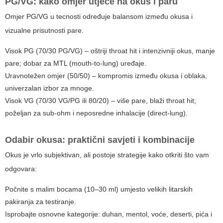
PG/VG: kako omjer utječe na okus i paru
Omjer
PG/VG
u tecnosti određuje balansom između okusa i
vizualne prisutnosti pare.
Visok PG (70/30 PG/VG) – oštriji throat hit i intenzivniji okus, manje
pare; dobar za MTL (mouth-to-lung) uređaje.
Uravnotežen omjer (50/50) – kompromis između okusa i oblaka,
univerzalan izbor za mnoge.
Visok VG (70/30 VG/PG ili 80/20) – više pare, blaži throat hit;
poželjan za sub-ohm i neposredne inhalacije (direct-lung).
Odabir okusa: praktični savjeti i kombinacije
Okus je vrlo subjektivan, ali postoje strategije kako otkriti što vam
odgovara:
Počnite s malim bocama (10–30 ml) umjesto velikih litarskih
pakiranja za testiranje.
Isprobajte osnovne kategorije: duhan, mentol, voće, deserti, pića i