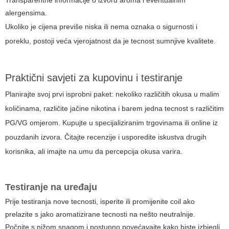
Transparentne informacije o izvoru aroma i eventualnim
alergensima.
Ukoliko je cijena previše niska ili nema oznaka o sigurnosti i
poreklu, postoji veća vjerojatnost da je tecnost sumnjive kvalitete.
Praktični savjeti za kupovinu i testiranje
Planirajte svoj prvi isprobni paket: nekoliko različitih okusa u malim
količinama, različite jačine nikotina i barem jedna tecnost s različitim
PG/VG omjerom. Kupujte u specijaliziranim trgovinama ili online iz
pouzdanih izvora. Čitajte recenzije i usporedite iskustva drugih
korisnika, ali imajte na umu da percepcija okusa varira.
Testiranje na uređaju
Prije testiranja nove tecnosti, isperite ili promijenite coil ako
prelazite s jako aromatizirane tecnosti na nešto neutralnije.
Počnite s nižom snagom i postupno povećavajte kako biste izbjegli