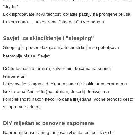
"dry hit".
Dok isprobavate novu tecnost, obratite pažnju na promjene okusa
tijekom danâ — neke arome "steepaju" s vremenom.
Savjeti za skladištenje i "steeping"
Steeping je proces dozrijevanja tecnosti kojim se poboljšava
harmonija okusa. Savjeti:
Držite tecnosti u tamnim, zatvorenim bocama na sobnoj
temperaturi.
Izbjegavajte izlaganje direktnom suncu i visokim temperaturama.
Neki aromatični profili (npr. duhan, deserti) dobivaju na
kompleksnosti nakon nekoliko dana ili tjedana; voćne tecnosti često
su spremne odmah.
DIY miješanje: osnovne napomene
Napredniji korisnici mogu miješati vlastite tecnosti kako bi