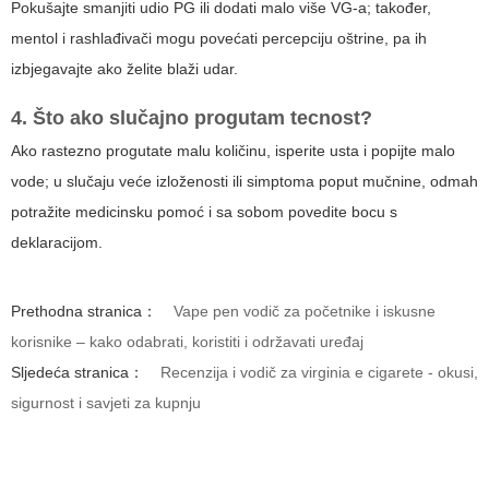
Pokušajte smanjiti udio PG ili dodati malo više VG-a; također,
mentol i rashlađivači mogu povećati percepciju oštrine, pa ih
izbjegavajte ako želite blaži udar.
4. Što ako slučajno progutam tecnost?
Ako rastezno progutate malu količinu, isperite usta i popijte malo
vode; u slučaju veće izloženosti ili simptoma poput mučnine, odmah
potražite medicinsku pomoć i sa sobom povedite bocu s
deklaracijom.
Prethodna stranica：
Vape pen vodič za početnike i iskusne
korisnike – kako odabrati, koristiti i održavati uređaj
Sljedeća stranica：
Recenzija i vodič za virginia e cigarete - okusi,
sigurnost i savjeti za kupnju