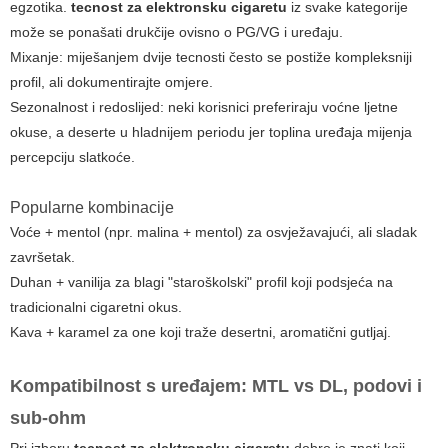
egzotika.
tecnost za elektronsku cigaretu
iz svake kategorije
može se ponašati drukčije ovisno o PG/VG i uređaju.
Mixanje: miješanjem dvije tecnosti često se postiže kompleksniji
profil, ali dokumentirajte omjere.
Sezonalnost i redoslijed: neki korisnici preferiraju voćne ljetne
okuse, a deserte u hladnijem periodu jer toplina uređaja mijenja
percepciju slatkoće.
Popularne kombinacije
Voće + mentol (npr. malina + mentol) za osvježavajući, ali sladak
završetak.
Duhan + vanilija za blagi "staroškolski" profil koji podsjeća na
tradicionalni cigaretni okus.
Kava + karamel za one koji traže desertni, aromatični gutljaj.
Kompatibilnost s uređajem: MTL vs DL, podovi i
sub-ohm