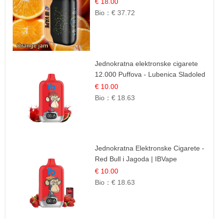
| Dugotrajno Iskustvo
€ 18.00
Bio：
€ 37.72
Jednokratna elektronske cigarete
12.000 Puffova - Lubenica Sladoled
| Ljetna Desertna Aroma
€ 10.00
Bio：
€ 18.63
Jednokratna Elektronske Cigarete -
Red Bull i Jagoda | IBVape
€ 10.00
Bio：
€ 18.63