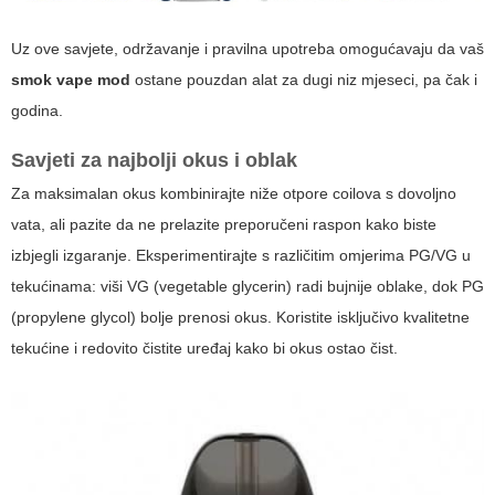
Uz ove savjete, održavanje i pravilna upotreba omogućavaju da vaš
smok vape mod
ostane pouzdan alat za dugi niz mjeseci, pa čak i
godina.
Savjeti za najbolji okus i oblak
Za maksimalan okus kombinirajte niže otpore coilova s dovoljno
vata, ali pazite da ne prelazite preporučeni raspon kako biste
izbjegli izgaranje. Eksperimentirajte s različitim omjerima PG/VG u
tekućinama: viši VG (vegetable glycerin) radi bujnije oblake, dok PG
(propylene glycol) bolje prenosi okus. Koristite isključivo kvalitetne
tekućine i redovito čistite uređaj kako bi okus ostao čist.