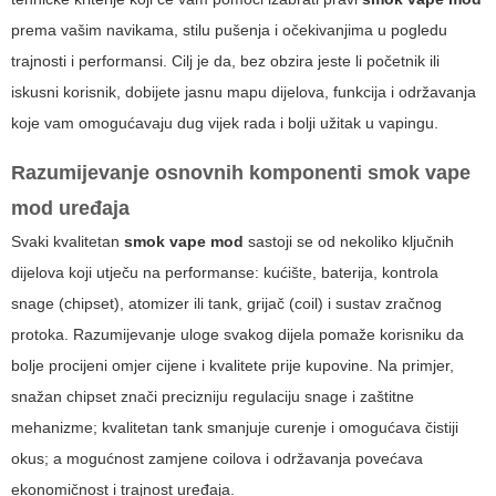
prema vašim navikama, stilu pušenja i očekivanjima u pogledu
trajnosti i performansi. Cilj je da, bez obzira jeste li početnik ili
iskusni korisnik, dobijete jasnu mapu dijelova, funkcija i održavanja
koje vam omogućavaju dug vijek rada i bolji užitak u vapingu.
Razumijevanje osnovnih komponenti
smok vape
mod
uređaja
Svaki kvalitetan
smok vape mod
sastoji se od nekoliko ključnih
dijelova koji utječu na performanse: kućište, baterija, kontrola
snage (chipset), atomizer ili tank, grijač (coil) i sustav zračnog
protoka. Razumijevanje uloge svakog dijela pomaže korisniku da
bolje procijeni omjer cijene i kvalitete prije kupovine. Na primjer,
snažan chipset znači precizniju regulaciju snage i zaštitne
mehanizme; kvalitetan tank smanjuje curenje i omogućava čistiji
okus; a mogućnost zamjene coilova i održavanja povećava
ekonomičnost i trajnost uređaja.