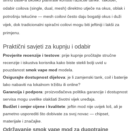
širinu base-a ukoliko planirate koristiti različite tanke. Također,
odabir coilova (single, dual, mesh) direktno utječe na okus, oblak i
potrošnju tekućine — mesh coilovi često daju bogatiji okus i duži
vijek, dok tradicionalni spiračni coilovi mogu biti jeftiniji i lakši za
primjenu.
Praktični savjeti za kupnju i odabir
Provjerite recenzije i testove
: prije kupnje pročitajte stručne
recenzije i iskustva korisnika kako biste stekli bolji uvid u
pouzdanost
smok vape mod
modela.
Osigurajte dostupnost dijelova
: je li zamjenski tank, coil i baterije
lako nabaviti na lokalnom tržištu ili online?
Garancija i podpora
: proizvođačeva politika garancije i dostupnost
servisa mogu uvelike olakšati životni vijek uređaja.
Budžet i omjer cijene i kvalitete
: jeftin mod nije uvijek loš, ali je
pametno usporediti što dobivate za svoj novac — chipset,
materijale i značajke.
Održavanje
smok vape mod
za dugotrajne