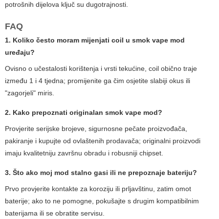
potrošnih dijelova ključ su dugotrajnosti.
FAQ
1. Koliko često moram mijenjati coil u
smok vape mod
uređaju?
Ovisno o učestalosti korištenja i vrsti tekućine, coil obično traje
između 1 i 4 tjedna; promijenite ga čim osjetite slabiji okus ili
"zagorjeli" miris.
2. Kako prepoznati originalan
smok vape mod
?
Provjerite serijske brojeve, sigurnosne pečate proizvođača,
pakiranje i kupujte od ovlaštenih prodavača; originalni proizvodi
imaju kvalitetniju završnu obradu i robusniji chipset.
3. Što ako moj mod stalno gasi ili ne prepoznaje bateriju?
Prvo provjerite kontakte za koroziju ili prljavštinu, zatim omot
baterije; ako to ne pomogne, pokušajte s drugim kompatibilnim
baterijama ili se obratite servisu.