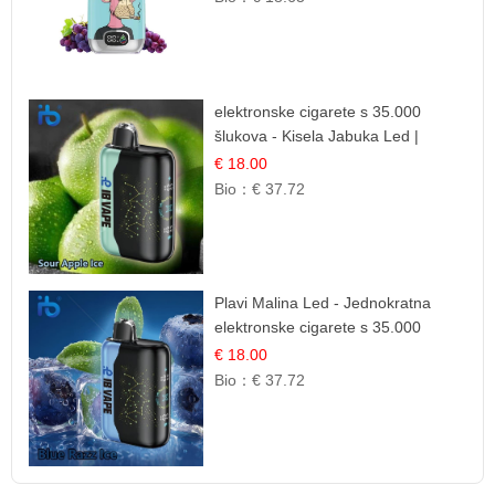
elektronske cigarete s 35.000
šlukova - Kisela Jabuka Led |
Osježavajući Kiselo-Slatki Okus
€ 18.00
Bio：
€ 37.72
Plavi Malina Led - Jednokratna
elektronske cigarete s 35.000
šlukova | IBVape
€ 18.00
Bio：
€ 37.72