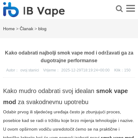
Home
>
Članak
>
blog
Kako odabrati najbolji smok vape mod i održavati ga za
dugotrajne performanse
Autor：
ovoj stanici
Vrijeme：
2025-12-29T18:19:24+00:00
Klik：
150
Kako mudro odabrati svoj idealan
smok vape
mod
za svakodnevnu upotrebu
Odabir prvog ili sljedećeg uređaja često je zbunjujući proces,
posebice kad se radi o tržištu koje brzo mijenja tehnologije i nazive.
U ovom opširnom vodiču usredotočit ćemo se na praktične i
tehničke kriterije koji će vam pomoći izabrati pravi
smok vape mod