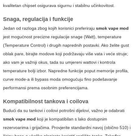
kvalitetan chipset osigurava sigurnu i stabilnu učinkovitost.
Snaga, regulacija i funkcije
Jedan od razloga zbog kojih korisnici preferiraju
smok vape mod
jest mogućnost precizne regulacije snage (Watt), temperature
(Temperature Control) i drugih naprednih postavki. Ako želite gust
oblak pare, birajte modove koji podržavaju više vata i veće struje;
ako vam je važniji okus, tada su umjereni wattovi i kontrola
temperature bolji izbor. Napredne funkcije poput memorije profila,
curve mode-a ili bypass moda omogućuju fino podešavanje
performansi prema osobnim preferencijama.
Kompatibilnost tankova i coilova
Budući da su tankovi i coilovi potrošni dijelovi, važno je odabrati
smok vape mod
koji je kompatibilan s lako dostupnim
rezervoarima i grijačima. Provjerite standardni navoj (obično 510) i