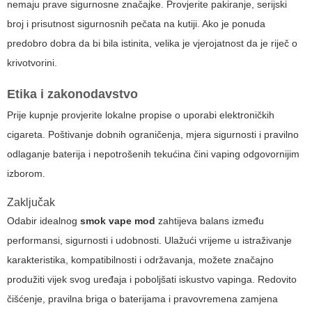
nemaju prave sigurnosne značajke. Provjerite pakiranje, serijski
broj i prisutnost sigurnosnih pečata na kutiji. Ako je ponuda
predobro dobra da bi bila istinita, velika je vjerojatnost da je riječ o
krivotvorini.
Etika i zakonodavstvo
Prije kupnje provjerite lokalne propise o uporabi elektroničkih
cigareta. Poštivanje dobnih ograničenja, mjera sigurnosti i pravilno
odlaganje baterija i nepotrošenih tekućina čini vaping odgovornijim
izborom.
Zaključak
Odabir idealnog
smok vape mod
zahtijeva balans između
performansi, sigurnosti i udobnosti. Ulažući vrijeme u istraživanje
karakteristika, kompatibilnosti i održavanja, možete značajno
produžiti vijek svog uređaja i poboljšati iskustvo vapinga. Redovito
čišćenje, pravilna briga o baterijama i pravovremena zamjena