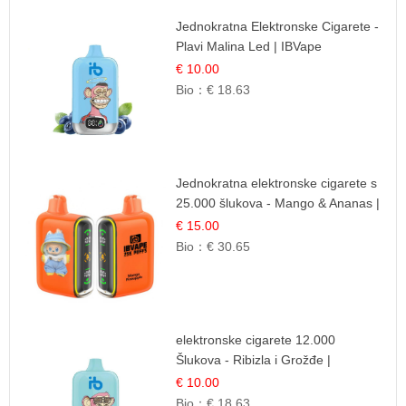
Jednokratna Elektronske Cigarete -
Plavi Malina Led | IBVape
€ 10.00
Bio：
€ 18.63
Jednokratna elektronske cigarete s
25.000 šlukova - Mango & Ananas |
Egzotična Voćna Mješavina
€ 15.00
Bio：
€ 30.65
elektronske cigarete 12.000
Šlukova - Ribizla i Grožđe |
Elegantna Voćna Kombinacija
€ 10.00
Bio：
€ 18.63