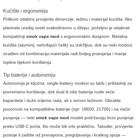
Kućište i ergonomija
Prilikom odabira provjerite dimenzije, težinu i materijal kućišta. Ako
planirate uređaj nositi svakodnevno u džepu, poželjno je odabrati
kompaktniji
smok vape mod
s ergonomskim dizajnom. Metalna
kućišta (aluminij, nehrđajući čelik) su izdržljiva, dok su neki modovi
izrađeni od kombinacija materijala radi boljeg prianjanja i manje
topline tijekom korištenja.
Tip baterije i autonomija
Autonomija je ključna: single-battery modovi su lakši i prikladniji za
povremeno korištenje, dok dual ili više baterija nude veće
kapacitete i duže vrijeme rada, ali s većom težinom. Obratite
pozornost na kompatibilne baterije (npr. 18650, 21700) i na način
punjenja — neki
smok vape mod
modeli podržavaju brzo punjenje
preko USB-C porta, što može biti vrlo praktično. Također, provjerite
postoje li zaštite od prenapona, pregrijavanja i kratkog spoja —