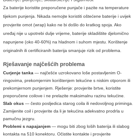
Za baterije koristite preporučene punjače i pazite na temperature
tijekom punjenja. Nikada nemojte koristiti oštećene baterije i uvijek
provjerite omot (wrap) kako ne bi došlo do kratkog spoja. Ako
uređaj nije u upotrebi dulje vrijeme, baterije skladištite djelomično
napunjene (oko 40-60%) na hladnom i suhom mjestu. Korištenje
originalnih ili certificiranih baterija smanjuje rizik od problema.
Rješavanje najčešćih problema
Curjenje tanka
— najčešće uzrokovano loše postavljenim O-
ringovima, prekomjernim korištenjem tekućine s niskim otporom ili
prekomjernom punjenjem. Rješenje: provjerite brtve, koristite
preporučene coilove i ne prelazite maksimalnu razinu tekućine.
Slab okus
— često posljedica starog coila ili nedovoljnog priminga.
Zamijenite coil i provjerite da li je tekućina adekvatno prodrla u
pamučnu jezgru.
Problemi s napajanjem
— mogu biti zbog loših baterija ili slabog
kontakta na 510 konektoru. Očistite kontakte i provjerite