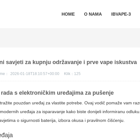
HOME
O NAMA
IBVAPE-3
ni savjeti za kupnju održavanje i prve vape iskustva
jeme：
2026-01-18T18:10:57+00:00
Klik：
125
k rada s elektroničkim uređajima za pušenje
ada tražite pouzdan uređaj za vlastite potrebe. Ovaj vodič pomaže vam raz
u modernih uređaja za isparavanje kako biste donijeli informiranu odluk
jetima o sigurnosti baterija, izbora okusa i pravilnom čišćenju.
eđaja