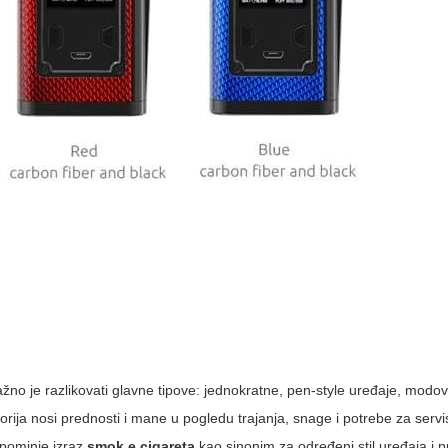
no je razlikovati glavne tipove: jednokratne, pen-style uređaje, modo
ija nosi prednosti i mane u pogledu trajanja, snage i potrebe za servi
spominje izraz
smok e cigareta
kao sinonim za određeni stil uređaja i p