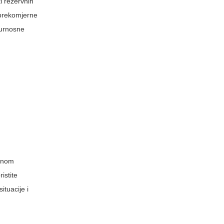
i rezervnih
d prekomjerne
gurnosne
jenom
istite
ituacije i