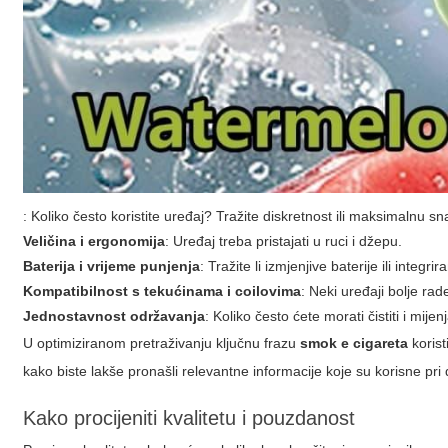
: Koliko često koristite uređaj? Tražite diskretnost ili maksimalnu s
Veličina i ergonomija
: Uređaj treba pristajati u ruci i džepu.
Baterija i vrijeme punjenja
: Tražite li izmjenjive baterije ili int
Kompatibilnost s tekućinama i coilovima
: Neki uređaji bolje ra
Jednostavnost održavanja
: Koliko često ćete morati čistiti i mijen
U optimiziranom pretraživanju ključnu frazu
smok e cigareta
korist
kako biste lakše pronašli relevantne informacije koje su korisne pr
Kako procijeniti kvalitetu i pouzdanost