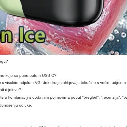
nagu?
egrirane koje se pune putem USB-C?
de s visokim udjelom VG, dok drugi zahtijevaju tekućine s većim udjelom
jati dijelove?
ite u kombinaciji s dodatnim pojmovima poput "pregled", "recenzija", "bater
i donošenju odluke.