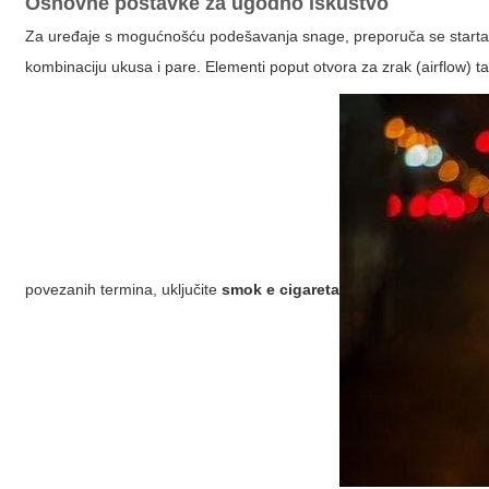
Osnovne postavke za ugodno iskustvo
Za uređaje s mogućnošću podešavanja snage, preporuča se startati 
kombinaciju ukusa i pare. Elementi poput otvora za zrak (airflow) t
povezanih termina, uključite
smok e cigareta