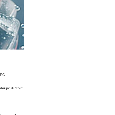
 PG.
ija" ili "coil"