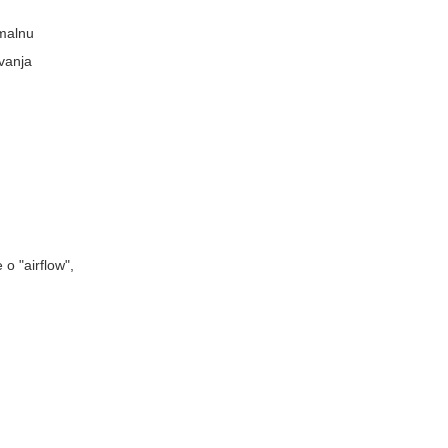
imalnu
ivanja
 o "airflow",