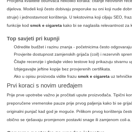
Procjena kvalitete obuhvaća nekoliko koraka: čitanje neovisnih recen
dijelova. Modeli koji često dobivaju preporuke su oni koji nude dobr
struje) i jednostavnost korištenja. U tekstovima koji ciljaju SEO, fra
funkcije kod
smok e cigareta
kako bi se naglasila relevantnost za k
Top savjeti pri kupnji
Odredite budžet i razinu znanja - početnicima često odgovaraju ko
Provjerite dostupnost zamjenskih grijača (coil) i rezervnih spre
Čitajte recenzije i gledajte video testove koji prikazuju stvarnu 
Izbjegavajte jeftine kopije bez provjerenih certifikata.
Ako u opisu proizvoda vidite frazu
smok e cigareta
uz tehničke
Prvi koraci s novim uređajem
Prije prve upotrebe važno je pročitati upute proizvođača. Tipični k
preporučene vremenske pauze prije prvog paljenja kako bi se grijač do
originalni punjač kad god je moguće. Prilikom prvog korištenja često 
obično se rješavaju promjenom postavki snage ili zamjenom coil-a.