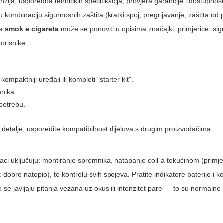
zija, usporedba tehničkih specifikacija, provjera garancije i dostupnost
u kombinaciju sigurnosnih zaštita (kratki spoj, pregrijavanje, zaštita o
za
smok e cigareta
može se ponoviti u opisima značajki, primjerice:
si
orisnike.
mpaktniji uređaji ili kompleti "starter kit".
mnika.
upotrebu.
 detalje, usporedite kompatibilnost dijelova s drugim proizvođačima.
oraci uključuju: montiranje spremnika, natapanje coil-a tekućinom (prim
bro natopio), te kontrolu svih spojeva. Pratite indikatore baterije i kor
se javljaju pitanja vezana uz okus ili intenzitet pare — to su normalne s