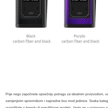
Prije nego započnete opsežniju potragu za idealnim proizvodom, važ
zamjenjivim spremnikom i napredne box mod jedinice. Svaka kategor
razmišljate o brendu ili specifičnom modelu, često se u razgovoru 