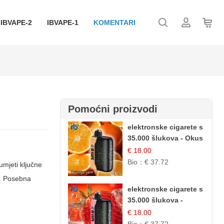
IBVAPE-2
IBVAPE-1
KOMENTARI
Pomoćni proizvodi
elektronske cigarete s
35.000 šlukova - Okus
Narančinog Džema |
€ 18.00
Dugotrajno Iskustvo
Bio：
€ 37.72
umjeti ključne
u. Posebna
elektronske cigarete s
35.000 šlukova -
Jagoda Led |
€ 18.00
Ohladivši i