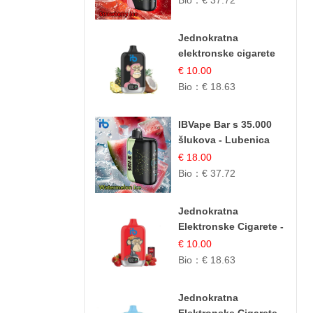
Bio：
€ 37.72
Osježavajući Okus
Jednokratna
elektronske cigarete
12.000 Puffova -
€ 10.00
Ananas i Kokos
Bio：
€ 18.63
Sladoled | Tropski
Desert
IBVape Bar s 35.000
šlukova - Lubenica
Led | Osježavajući
€ 18.00
Ljetni Okus
Bio：
€ 37.72
Jednokratna
Elektronske Cigarete -
Red Bull i Jagoda |
€ 10.00
IBVape
Bio：
€ 18.63
Jednokratna