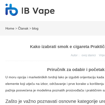
Home
>
Članak
>
blog
Kako izabrati smok e cigareta Praktič
Autor：
ovoj stanici
Vri
Priručnik za odabir i početa
U moru opcija i marketinških tvrdnji lako je izgubiti orijentaciju k
elemente koji utječu na izbor, održavanje i prve korake u korištenj
pažnja posvećena je modelima poznatih proizvođača i praktičnim sav
Zašto je važno poznavati osnovne kategorije ur