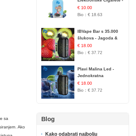
Elektronske Cigarete -
Plavi Malina Led |
€ 10.00
IBVape
Bio：
€ 18.63
IBVape Bar s 35.000
šlukova - Jagoda &
Kivi | Osježavajuća
€ 18.00
Voćna Mješavina
Bio：
€ 37.72
Plavi Malina Led -
Jednokratna
elektronske cigarete s
€ 18.00
35.000 šlukova |
Bio：
€ 37.72
IBVape
Blog
ve sa
siranjem. Ako
Kako odabrati najbolju
ristupa