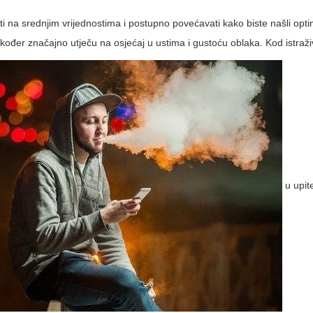
na srednjim vrijednostima i postupno povećavati kako biste našli opt
akođer značajno utječu na osjećaj u ustima i gustoću oblaka. Kod istraž
u upite