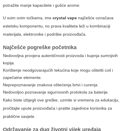
potražite manje kapacitete i gušće arome.
U svim ovim točkama, ime
crystal vape
najčešće označava
estetsku komponentu, no prava kvaliteta leži u kombinaciji
materijala, elektronike i podrške proizvođača.
Najčešće pogreške početnika
Nedovoljna provjera autentičnosti proizvoda i kupnja sumnjivih
kopija.
Korištenje neodgovarajućih tekućina koje mogu oštetiti coil i
zapečatne elemente.
Neprepoznavanje znakova oštećenja brtvi i curenja.
Nedovoljno poznavanje sigurnosnih protokola za baterije.
Kako biste izbjegli ove greške, uzmite si vremena za edukaciju,
pročitajte upute proizvođača i pratite zajednice korisnika za
praktične savjete.
Održavanje za dug životni vijek uređaja