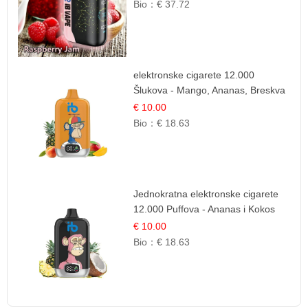
Bio：
€ 37.72
elektronske cigarete 12.000
Šlukova - Mango, Ananas, Breskva
| Tropska Voćna Mješavina
€ 10.00
Bio：
€ 18.63
Jednokratna elektronske cigarete
12.000 Puffova - Ananas i Kokos
Sladoled | Tropski Desert
€ 10.00
Bio：
€ 18.63