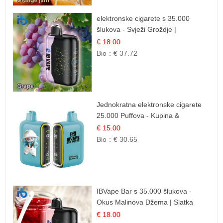
elektronske cigarete s 35.000
šlukova - Svježi Groždje |
Osježavajuća Voćna Aroma
€ 18.00
Bio：
€ 37.72
Jednokratna elektronske cigarete
25.000 Puffova - Kupina &
Borovnica | Šumska Voćna
€ 15.00
Mješavina
Bio：
€ 30.65
IBVape Bar s 35.000 šlukova -
Okus Malinova Džema | Slatka
Voćna Aroma
€ 18.00