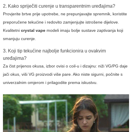
2. Kako spriječiti curenje u transparentnim uređajima?
Provjerite brtve prije upotrebe, ne prepunjavajte spremnik, koristite
preporučene tekućine i redovito zamjenjujte istrošene dijelove.
Kvalitetni
crystal vape
modeli imaju bolje sustave zaptivanja koji
smanjuju curenje.
3. Koji tip tekućine najbolje funkcionira u ovakvim
uređajima?
Za čist prijenos okusa, izbor ovisi o coil-u i dizajnu: niži VG/PG daje
jači okus, viši VG proizvodi više pare. Ako niste sigurni, počnite s
univerzalnim omjerom i prilagodite prema iskustvu.