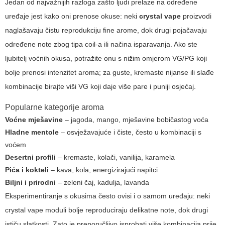
Jedan od najvažnijih razloga zašto ljudi prelaze na određene
uređaje jest kako oni prenose okuse: neki
crystal vape
proizvodi
naglašavaju čistu reprodukciju fine arome, dok drugi pojačavaju
određene note zbog tipa coil-a ili načina isparavanja. Ako ste
ljubitelj voćnih okusa, potražite onu s nižim omjerom VG/PG koji
bolje prenosi intenzitet aroma; za guste, kremaste nijanse ili slađe
kombinacije birajte viši VG koji daje više pare i puniji osjećaj.
Popularne kategorije aroma
Voćne mješavine
– jagoda, mango, mješavine bobičastog voća
Hladne mentole
– osvježavajuće i čiste, često u kombinaciji s
voćem
Desertni profili
– kremaste, kolači, vanilija, karamela
Pića i kokteli
– kava, kola, energizirajući napitci
Biljni i prirodni
– zeleni čaj, kadulja, lavanda
Eksperimentiranje s okusima često ovisi i o samom uređaju: neki
crystal vape
moduli bolje reproduciraju delikatne note, dok drugi
ističu slatkosti. Zato je preporučljivo isprobati više kombinacija prije