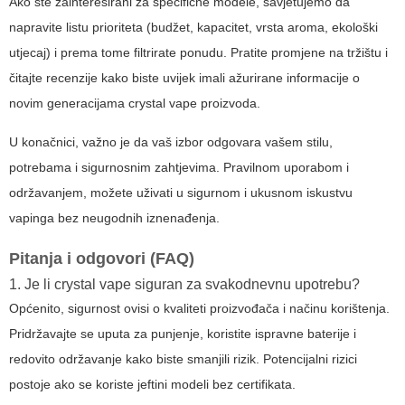
Ako ste zainteresirani za specifične modele, savjetujemo da
napravite listu prioriteta (budžet, kapacitet, vrsta aroma, ekološki
utjecaj) i prema tome filtrirate ponudu. Pratite promjene na tržištu i
čitajte recenzije kako biste uvijek imali ažurirane informacije o
novim generacijama
crystal vape
proizvoda.
U konačnici, važno je da vaš izbor odgovara vašem stilu,
potrebama i sigurnosnim zahtjevima. Pravilnom uporabom i
održavanjem, možete uživati u sigurnom i ukusnom iskustvu
vapinga bez neugodnih iznenađenja.
Pitanja i odgovori (FAQ)
1. Je li
crystal vape
siguran za svakodnevnu upotrebu?
Općenito, sigurnost ovisi o kvaliteti proizvođača i načinu korištenja.
Pridržavajte se uputa za punjenje, koristite ispravne baterije i
redovito održavanje kako biste smanjili rizik. Potencijalni rizici
postoje ako se koriste jeftini modeli bez certifikata.