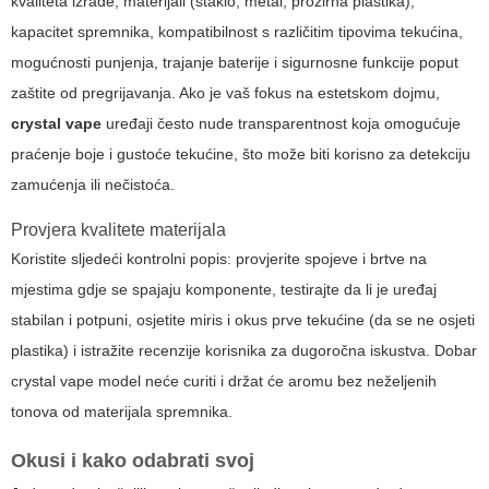
kvaliteta izrade, materijali (staklo, metal, prozirna plastika),
kapacitet spremnika, kompatibilnost s različitim tipovima tekućina,
mogućnosti punjenja, trajanje baterije i sigurnosne funkcije poput
zaštite od pregrijavanja. Ako je vaš fokus na estetskom dojmu,
crystal vape
uređaji često nude transparentnost koja omogućuje
praćenje boje i gustoće tekućine, što može biti korisno za detekciju
zamućenja ili nečistoća.
Provjera kvalitete materijala
Koristite sljedeći kontrolni popis: provjerite spojeve i brtve na
mjestima gdje se spajaju komponente, testirajte da li je uređaj
stabilan i potpuni, osjetite miris i okus prve tekućine (da se ne osjeti
plastika) i istražite recenzije korisnika za dugoročna iskustva. Dobar
crystal vape
model neće curiti i držat će aromu bez neželjenih
tonova od materijala spremnika.
Okusi i kako odabrati svoj