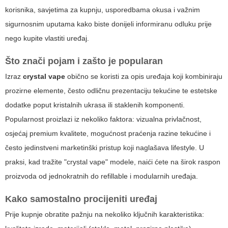
korisnika, savjetima za kupnju, usporedbama okusa i važnim
sigurnosnim uputama kako biste donijeli informiranu odluku prije
nego kupite vlastiti uređaj.
Što znači pojam i zašto je popularan
Izraz
crystal vape
obično se koristi za opis uređaja koji kombiniraju
prozirne elemente, često odličnu prezentaciju tekućine te estetske
dodatke poput kristalnih ukrasa ili staklenih komponenti.
Popularnost proizlazi iz nekoliko faktora: vizualna privlačnost,
osjećaj premium kvalitete, mogućnost praćenja razine tekućine i
često jedinstveni marketinški pristup koji naglašava lifestyle. U
praksi, kad tražite "crystal vape" modele, naići ćete na širok raspon
proizvoda od jednokratnih do refillable i modularnih uređaja.
Kako samostalno procijeniti uređaj
Prije kupnje obratite pažnju na nekoliko ključnih karakteristika: