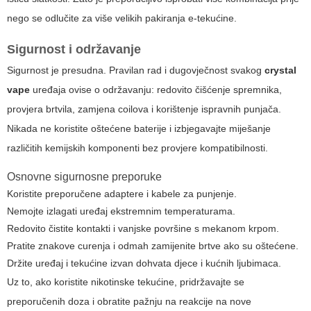
nego se odlučite za više velikih pakiranja e-tekućine.
Sigurnost i održavanje
Sigurnost je presudna. Pravilan rad i dugovječnost svakog
crystal
vape
uređaja ovise o održavanju: redovito čišćenje spremnika,
provjera brtvila, zamjena coilova i korištenje ispravnih punjača.
Nikada ne koristite oštećene baterije i izbjegavajte miješanje
različitih kemijskih komponenti bez provjere kompatibilnosti.
Osnovne sigurnosne preporuke
Koristite preporučene adaptere i kabele za punjenje.
Nemojte izlagati uređaj ekstremnim temperaturama.
Redovito čistite kontakti i vanjske površine s mekanom krpom.
Pratite znakove curenja i odmah zamijenite brtve ako su oštećene.
Držite uređaj i tekućine izvan dohvata djece i kućnih ljubimaca.
Uz to, ako koristite nikotinske tekućine, pridržavajte se
preporučenih doza i obratite pažnju na reakcije na nove