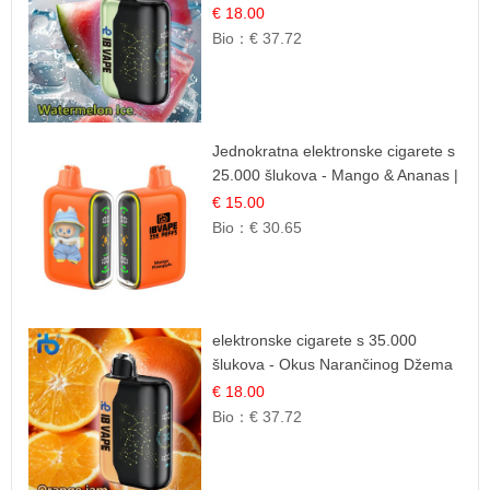
Okus
€ 18.00
Bio：
€ 37.72
Jednokratna elektronske cigarete s
25.000 šlukova - Mango & Ananas |
Egzotična Voćna Mješavina
€ 15.00
Bio：
€ 30.65
elektronske cigarete s 35.000
šlukova - Okus Narančinog Džema
| Dugotrajno Iskustvo
€ 18.00
Bio：
€ 37.72