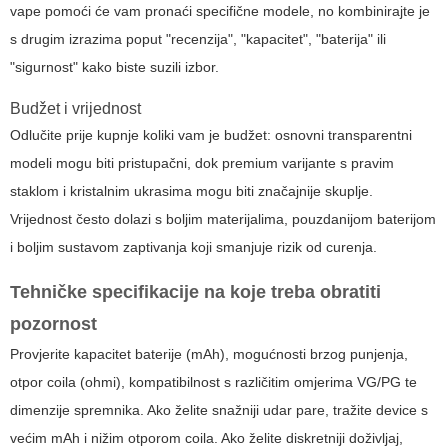
vape
pomoći će vam pronaći specifične modele, no kombinirajte je
s drugim izrazima poput "recenzija", "kapacitet", "baterija" ili
"sigurnost" kako biste suzili izbor.
Budžet i vrijednost
Odlučite prije kupnje koliki vam je budžet: osnovni transparentni
modeli mogu biti pristupačni, dok premium varijante s pravim
staklom i kristalnim ukrasima mogu biti značajnije skuplje.
Vrijednost često dolazi s boljim materijalima, pouzdanijom baterijom
i boljim sustavom zaptivanja koji smanjuje rizik od curenja.
Tehničke specifikacije na koje treba obratiti
pozornost
Provjerite kapacitet baterije (mAh), mogućnosti brzog punjenja,
otpor coila (ohmi), kompatibilnost s različitim omjerima VG/PG te
dimenzije spremnika. Ako želite snažniji udar pare, tražite device s
većim mAh i nižim otporom coila. Ako želite diskretniji doživljaj,