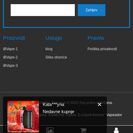
Proizvodi
Usluge
Pravila
iBVape-1
blog
Politika privatnosti
iBVape-2
Slika stranice
iBVape-3
IBVape Internetska Trgovina © 2025 Sva prava pridržana.
✕
Kata***yna
Nedavne kupnje
Link:
Elektronik Sigara
Elektronik Sigara
E-Liquid-Kenner
Vapeador