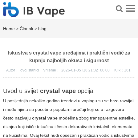
Home
>
Članak
>
blog
Iskustva s crystal vape uređajima i praktični vodič za
kupnju najboljih okusa i sigurnost
Autor：
ovoj stanici
Vrijeme：
2026-01-05T18:21:32+00:00
Klik：
161
Uvod u svijet
crystal vape
opcija
U posljednjih nekoliko godina trendovi u vapingu su se brzo razvijali
i među njima su posebno popularni uređaji koji se u razgovoru
često nazivaju
crystal vape
modelima zbog transparentne estetike,
dizajna koji ističe tekućinu i često dekorativnih kristalnih elemenata
na kućištima. Ovaj tekst nudi opsežan i praktičan vodič s iskustvima