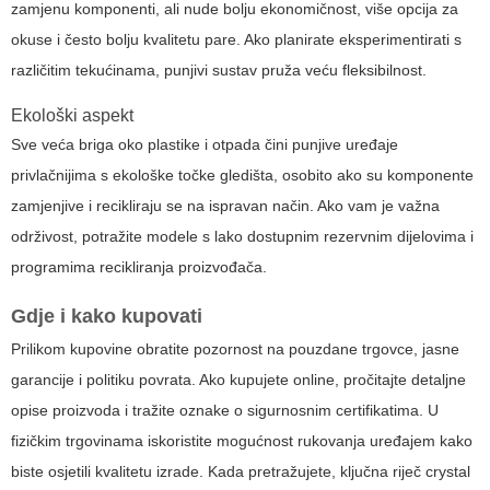
zamjenu komponenti, ali nude bolju ekonomičnost, više opcija za
okuse i često bolju kvalitetu pare. Ako planirate eksperimentirati s
različitim tekućinama, punjivi sustav pruža veću fleksibilnost.
Ekološki aspekt
Sve veća briga oko plastike i otpada čini punjive uređaje
privlačnijima s ekološke točke gledišta, osobito ako su komponente
zamjenjive i recikliraju se na ispravan način. Ako vam je važna
održivost, potražite modele s lako dostupnim rezervnim dijelovima i
programima recikliranja proizvođača.
Gdje i kako kupovati
Prilikom kupovine obratite pozornost na pouzdane trgovce, jasne
garancije i politiku povrata. Ako kupujete online, pročitajte detaljne
opise proizvoda i tražite oznake o sigurnosnim certifikatima. U
fizičkim trgovinama iskoristite mogućnost rukovanja uređajem kako
biste osjetili kvalitetu izrade. Kada pretražujete, ključna riječ
crystal