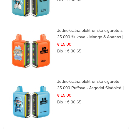
Jednokratna elektronske cigarete s
25.000 šlukova - Mango & Ananas |
Egzotična Voćna Mješavina
€ 15.00
Bio：
€ 30.65
Jednokratna elektronske cigarete
25.000 Puffova - Jagodni Sladoled |
Kremasta Slatka Okus
€ 15.00
Bio：
€ 30.65