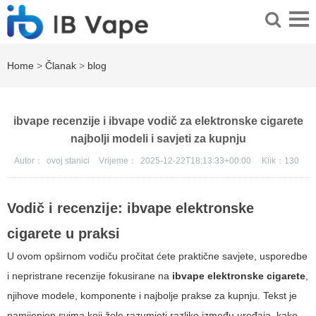
Home
>
Članak
>
blog
ibvape recenzije i ibvape vodič za elektronske cigarete
najbolji modeli i savjeti za kupnju
Autor：
ovoj stanici
Vrijeme：
2025-12-22T18:13:33+00:00
Klik：
130
Vodič i recenzije:
ibvape elektronske
cigarete
u praksi
U ovom opširnom vodiču pročitat ćete praktične savjete, usporedbe
i nepristrane recenzije fokusirane na
ibvape elektronske cigarete
,
njihove modele, komponente i najbolje prakse za kupnju. Tekst je
namijenjen svima koji žele razumjeti razlike između uređaja, kako