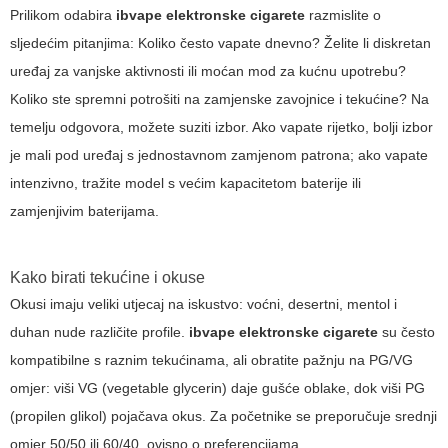
Prilikom odabira
ibvape elektronske cigarete
razmislite o
sljedećim pitanjima: Koliko često vapate dnevno? Želite li diskretan
uređaj za vanjske aktivnosti ili moćan mod za kućnu upotrebu?
Koliko ste spremni potrošiti na zamjenske zavojnice i tekućine? Na
temelju odgovora, možete suziti izbor. Ako vapate rijetko, bolji izbor
je mali pod uređaj s jednostavnom zamjenom patrona; ako vapate
intenzivno, tražite model s većim kapacitetom baterije ili
zamjenjivim baterijama.
Kako birati tekućine i okuse
Okusi imaju veliki utjecaj na iskustvo: voćni, desertni, mentol i
duhan nude različite profile.
ibvape elektronske cigarete
su često
kompatibilne s raznim tekućinama, ali obratite pažnju na PG/VG
omjer: viši VG (vegetable glycerin) daje gušće oblake, dok viši PG
(propilen glikol) pojačava okus. Za početnike se preporučuje srednji
omjer 50/50 ili 60/40, ovisno o preferencijama.