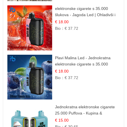
elektronske cigarete s 35.000
šlukova - Jagoda Led | Ohladivši i
Osježavajući Okus
€ 18.00
Bio：
€ 37.72
Plavi Malina Led - Jednokratna
elektronske cigarete s 35.000
šlukova | IBVape
€ 18.00
Bio：
€ 37.72
Jednokratna elektronske cigarete
25.000 Puffova - Kupina &
Borovnica | Šumska Voćna
€ 15.00
Mješavina
Bio：
€ 30.65