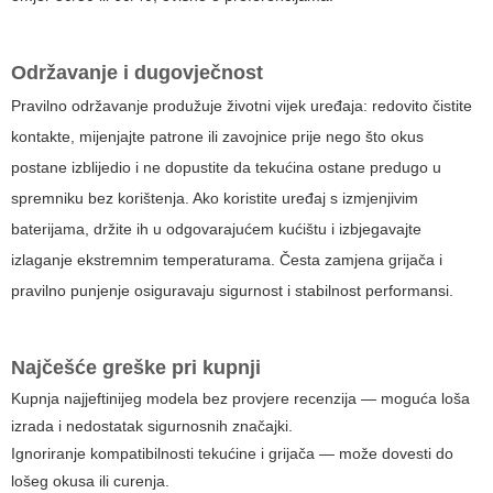
Održavanje i dugovječnost
Pravilno održavanje produžuje životni vijek uređaja: redovito čistite
kontakte, mijenjajte patrone ili zavojnice prije nego što okus
postane izblijedio i ne dopustite da tekućina ostane predugo u
spremniku bez korištenja. Ako koristite uređaj s izmjenjivim
baterijama, držite ih u odgovarajućem kućištu i izbjegavajte
izlaganje ekstremnim temperaturama. Česta zamjena grijača i
pravilno punjenje osiguravaju sigurnost i stabilnost performansi.
Najčešće greške pri kupnji
Kupnja najjeftinijeg modela bez provjere recenzija — moguća loša
izrada i nedostatak sigurnosnih značajki.
Ignoriranje kompatibilnosti tekućine i grijača — može dovesti do
lošeg okusa ili curenja.