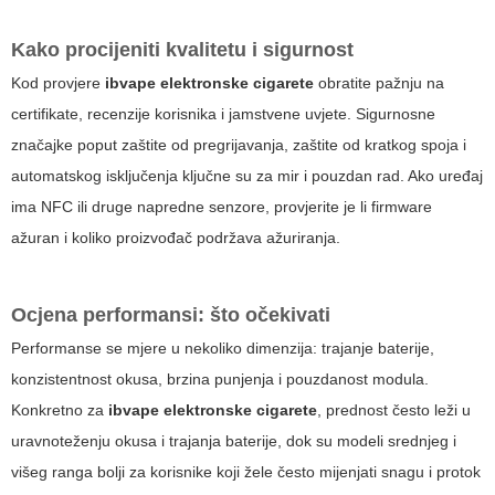
Kako procijeniti kvalitetu i sigurnost
Kod provjere
ibvape elektronske cigarete
obratite pažnju na
certifikate, recenzije korisnika i jamstvene uvjete. Sigurnosne
značajke poput zaštite od pregrijavanja, zaštite od kratkog spoja i
automatskog isključenja ključne su za mir i pouzdan rad. Ako uređaj
ima NFC ili druge napredne senzore, provjerite je li firmware
ažuran i koliko proizvođač podržava ažuriranja.
Ocjena performansi: što očekivati
Performanse se mjere u nekoliko dimenzija: trajanje baterije,
konzistentnost okusa, brzina punjenja i pouzdanost modula.
Konkretno za
ibvape elektronske cigarete
, prednost često leži u
uravnoteženju okusa i trajanja baterije, dok su modeli srednjeg i
višeg ranga bolji za korisnike koji žele često mijenjati snagu i protok