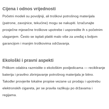
Cijena i odnos vrijednosti
Početni modeli su povoljniji, ali troškovi potrošnog materijala
(patrone, zavojnice, tekućine) mogu se nakupiti. Izračunajte
prosječne mjesečne troškove upotrebe i usporedite ih s početnim
ulaganjem. Često se isplati platiti malo više za uređaj s boljom
garancijom i manjim troškovima održavanja.
Ekološki i pravni aspekti
Prilikom odabira razmislite o ekološkim posljedicama — recikliranje
baterija i pravilno zbrinjavanje potrošnog materijala je bitno.
Također provjerite lokalne propise vezane uz prodaju i upotrebu
elektronskih cigareta, jer se pravila razlikuju po državama i
regijama.