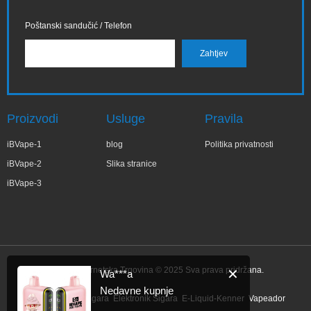
Poštanski sandučić / Telefon
Proizvodi
Usluge
Pravila
iBVape-1
blog
Politika privatnosti
iBVape-2
Slika stranice
iBVape-3
IBVape Internetska Trgovina © 2025 Sva prava pridržana.
✕
Wa***a
Nedavne kupnje
Link:
Elektronik Sigara
Elektronik Sigara
E-Liquid-Kenner
Vapeador