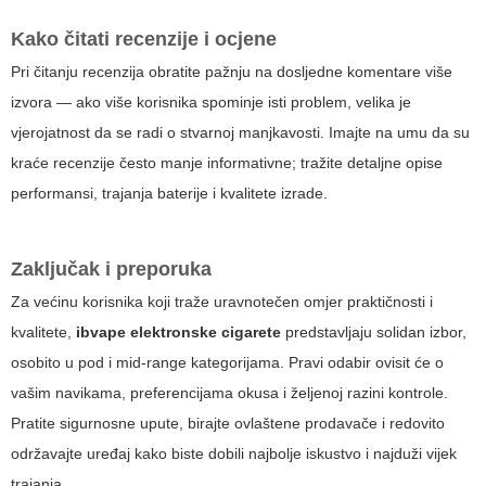
Kako čitati recenzije i ocjene
Pri čitanju recenzija obratite pažnju na dosljedne komentare više
izvora — ako više korisnika spominje isti problem, velika je
vjerojatnost da se radi o stvarnoj manjkavosti. Imajte na umu da su
kraće recenzije često manje informativne; tražite detaljne opise
performansi, trajanja baterije i kvalitete izrade.
Zaključak i preporuka
Za većinu korisnika koji traže uravnotečen omjer praktičnosti i
kvalitete,
ibvape elektronske cigarete
predstavljaju solidan izbor,
osobito u pod i mid-range kategorijama. Pravi odabir ovisit će o
vašim navikama, preferencijama okusa i željenoj razini kontrole.
Pratite sigurnosne upute, birajte ovlaštene prodavače i redovito
održavajte uređaj kako biste dobili najbolje iskustvo i najduži vijek
trajanja.