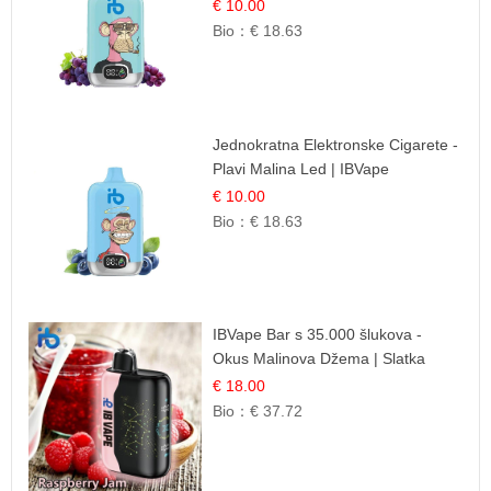
Elegantna Voćna Kombinacija
€ 10.00
Bio：
€ 18.63
Jednokratna Elektronske Cigarete -
Plavi Malina Led | IBVape
€ 10.00
Bio：
€ 18.63
IBVape Bar s 35.000 šlukova -
Okus Malinova Džema | Slatka
Voćna Aroma
€ 18.00
Bio：
€ 37.72