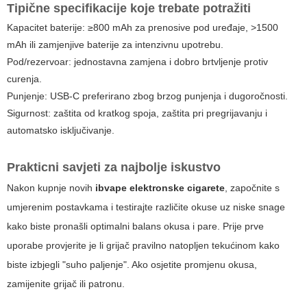
Tipične specifikacije koje trebate potražiti
Kapacitet baterije: ≥800 mAh za prenosive pod uređaje, >1500
mAh ili zamjenjive baterije za intenzivnu upotrebu.
Pod/rezervoar: jednostavna zamjena i dobro brtvljenje protiv
curenja.
Punjenje: USB-C preferirano zbog brzog punjenja i dugoročnosti.
Sigurnost: zaštita od kratkog spoja, zaštita pri pregrijavanju i
automatsko isključivanje.
Prakticni savjeti za najbolje iskustvo
Nakon kupnje novih
ibvape elektronske cigarete
, započnite s
umjerenim postavkama i testirajte različite okuse uz niske snage
kako biste pronašli optimalni balans okusa i pare. Prije prve
uporabe provjerite je li grijač pravilno natopljen tekućinom kako
biste izbjegli "suho paljenje". Ako osjetite promjenu okusa,
zamijenite grijač ili patronu.