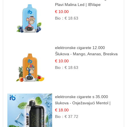
Plavi Malina Led | IBVape
€ 10.00
Bio：
€ 18.63
elektronske cigarete 12.000
Šlukova - Mango, Ananas, Breskva
| Tropska Voćna Mješavina
€ 10.00
Bio：
€ 18.63
elektronske cigarete s 35.000
šlukova - Osježavajući Mentol |
Čista i Svježa Okus
€ 18.00
Bio：
€ 37.72