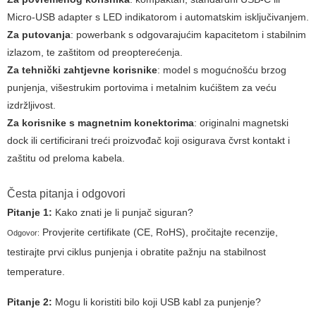
Micro-USB adapter s LED indikatorom i automatskim isključivanjem.
Za putovanja
: powerbank s odgovarajućim kapacitetom i stabilnim
izlazom, te zaštitom od preopterećenja.
Za tehnički zahtjevne korisnike
: model s mogućnošću brzog
punjenja, višestrukim portovima i metalnim kućištem za veću
izdržljivost.
Za korisnike s magnetnim konektorima
: originalni magnetski
dock ili certificirani treći proizvođač koji osigurava čvrst kontakt i
zaštitu od preloma kabela.
Česta pitanja i odgovori
Pitanje 1:
Kako znati je li punjač siguran?
Provjerite certifikate (CE, RoHS), pročitajte recenzije,
Odgovor:
testirajte prvi ciklus punjenja i obratite pažnju na stabilnost
temperature.
Pitanje 2:
Mogu li koristiti bilo koji USB kabl za punjenje?