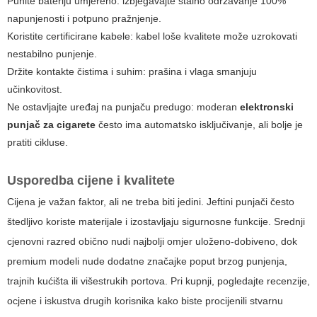
Punite bateriju umjereno: izbjegavajte stalno održavanje 100%
napunjenosti i potpuno pražnjenje.
Koristite certificirane kabele: kabel loše kvalitete može uzrokovati
nestabilno punjenje.
Držite kontakte čistima i suhim: prašina i vlaga smanjuju
učinkovitost.
Ne ostavljajte uređaj na punjaču predugo: moderan
elektronski
punjač za cigarete
često ima automatsko isključivanje, ali bolje je
pratiti cikluse.
Usporedba cijene i kvalitete
Cijena je važan faktor, ali ne treba biti jedini. Jeftini punjači često
štedljivo koriste materijale i izostavljaju sigurnosne funkcije. Srednji
cjenovni razred obično nudi najbolji omjer uloženo-dobiveno, dok
premium modeli nude dodatne značajke poput brzog punjenja,
trajnih kućišta ili višestrukih portova. Pri kupnji, pogledajte recenzije,
ocjene i iskustva drugih korisnika kako biste procijenili stvarnu