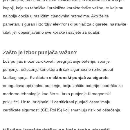
kupnji, koje su tehničke i praktične karakteristike važne, te koje su
najbolje opcije u različitim cjenovnim razredima. Ako želite
pametan, siguran i izdržljiv
elektronski punjač za cigarete
, nastavite
čitati jer objašnjavamo sve korake i savjete za odabir.
Zašto je izbor punjača važan?
Loš punjač može uzrokovati: pregrijavanje baterije, sporije
punjenje, oštećenje konektora ili čak sigurnosne rizike poput
kratkog spoja. Kvalitetan
elektronski punjač za cigarete
omogućava optimalno punjenje, bolju zaštitu baterije i podršku za
moderne tehnologije kao što su brzo punjenje ili magnetski
priključci. Uz to, originalni ili certificirani punjači često imaju
certifikate sigurnosti (CE, RoHS) koji smanjuju rizik od oštećenja.