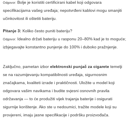
Bolje je koristiti certificirani kabel koji odgovara
Odgovor:
specifikacijama vašeg uređaja; nepotvrđeni kablovi mogu smanjiti
učinkovitost ili oštetiti bateriju.
Pitanje 3:
Koliko često puniti bateriju?
Idealno držati bateriju u rasponu 20–80% kad je to moguće;
Odgovor:
izbjegavajte konstantno punjenje do 100% i duboko pražnjenje.
Zaključno, pametan izbor
elektronski punjač za cigarete
temelji
se na razumijevanju kompatibilnosti uređaja, sigurnosnim
značajkama, kvaliteti izrade i praktičnosti. Uložite u model koji
odgovara vašim navikama i budite svjesni osnovnih pravila
održavanja — to će produžiti vijek trajanja baterije i osigurati
sigurnije korištenje. Ako ste u nedoumici, tražite modele koji su
provjereni, imaju jasne specifikacije i podršku proizvođača.