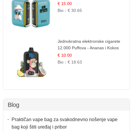
Borovnica | Šumska Voćna
€ 15.00
Mješavina
Bio：
€ 30.65
Jednokratna elektronske cigarete
12.000 Puffova - Ananas i Kokos
Sladoled | Tropski Desert
€ 10.00
Bio：
€ 18.63
Blog
Praktičan vape bag za svakodnevno nošenje vape
bag koji štiti uređaj i pribor