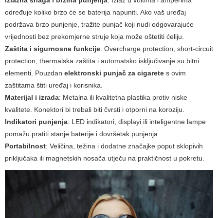
Izlazna snaga i brzina punjenja
: Izlaz u voltima i amperima
određuje koliko brzo će se baterija napuniti. Ako vaš uređaj
podržava brzo punjenje, tražite punjač koji nudi odgovarajuće
vrijednosti bez prekomjerne struje koja može oštetiti ćeliju.
Zaštita i sigurnosne funkcije
: Overcharge protection, short-circuit
protection, thermalska zaštita i automatsko isključivanje su bitni
elementi. Pouzdan
elektronski punjač za cigarete
s ovim
zaštitama štiti uređaj i korisnika.
Materijal i izrada
: Metalna ili kvalitetna plastika protiv niske
kvalitete. Konektori bi trebali biti čvrsti i otporni na koroziju.
Indikatori punjenja
: LED indikatori, displayi ili inteligentne lampe
pomažu pratiti stanje baterije i dovršetak punjenja.
Portabilnost
: Veličina, težina i dodatne značajke poput sklopivih
priključaka ili magnetskih nosača utječu na praktičnost u pokretu.