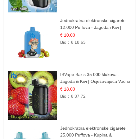
Jednokratna elektronske cigarete
12.000 Puffova - Jagoda i Kivi |
Sočna Voćna Kombinacija
€ 10.00
Bio：
€ 18.63
IBVape Bar s 35.000 šlukova -
Jagoda & Kivi | Osježavajuća Voćna
Mješavina
€ 18.00
Bio：
€ 37.72
Jednokratna elektronske cigarete
25.000 Puffova - Kupina &