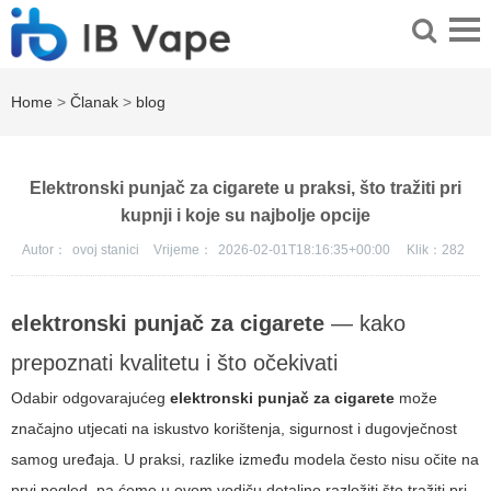
Home
>
Članak
>
blog
Elektronski punjač za cigarete u praksi, što tražiti pri
kupnji i koje su najbolje opcije
Autor：
ovoj stanici
Vrijeme：
2026-02-01T18:16:35+00:00
Klik：
282
elektronski punjač za cigarete
— kako
prepoznati kvalitetu i što očekivati
Odabir odgovarajućeg
elektronski punjač za cigarete
može
značajno utjecati na iskustvo korištenja, sigurnost i dugovječnost
samog uređaja. U praksi, razlike između modela često nisu očite na
prvi pogled, pa ćemo u ovom vodiču detaljno razložiti što tražiti pri