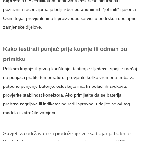
cigarete
s CE certifikatom, testovima električne sigurnosti i
pozitivnim recenzijama je bolji izbor od anonimnih "jeftinih" rješenja.
Osim toga, provjerite ima li proizvođač servisnu podršku i dostupne
zamjenske dijelove.
Kako testirati punjač prije kupnje ili odmah po
primitku
Prilikom kupnje ili prvog korištenja, testirajte sljedeće: spojite uređaj
na punjač i pratite temperaturu; provjerite koliko vremena treba za
potpuno punjenje baterije; osluškujte ima li neobičnih zvukova;
provjerite stabilnost konektora. Ako primijetite da se baterija
prebrzo zagrijava ili indikator ne radi ispravno, udaljite se od tog
modela i zatražite zamjenu.
Savjeti za održavanje i produženje vijeka trajanja baterije