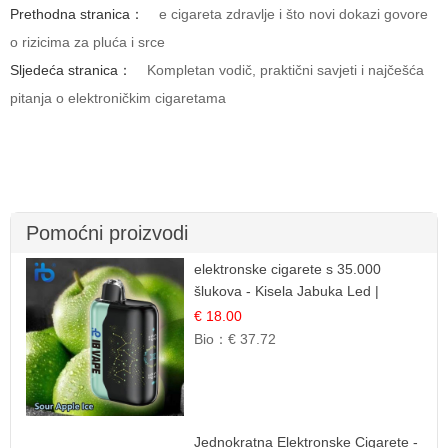
Prethodna stranica：
e cigareta zdravlje i što novi dokazi govore
o rizicima za pluća i srce
Sljedeća stranica：
Kompletan vodič, praktični savjeti i najčešća
pitanja o elektroničkim cigaretama
Pomoćni proizvodi
elektronske cigarete s 35.000
šlukova - Kisela Jabuka Led |
Osježavajući Kiselo-Slatki Okus
€ 18.00
Bio：
€ 37.72
Jednokratna Elektronske Cigarete -