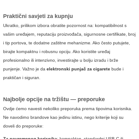
Praktični savjeti za kupnju
Ukratko, prilikom izbora obratite pozornost na: kompatibilnost s
vašim uređajem, reputaciju proizvođača, sigurnosne certifikate, broj
i tip portova, te dodatne zaštitne mehanizme. Ako često putujete,
birajte kompaktnu i robusnu opciju. Ako koristite uređaj
profesionalno ili intenzivno, investirajte u bolju izradu i brže
punjenje. Važno je da
elektronski punjač za cigarete
bude i
praktičan i siguran.
Najbolje opcije na tržištu — preporuke
Ovdje ćemo navesti nekoliko preporuka prema tipovima korisnika.
Ne navodimo brandove kao jedinu istinu, nego kriterije koji su
doveli do preporuke:
Za povremenog korisnika
: kompaktan, standardni USB-C ili