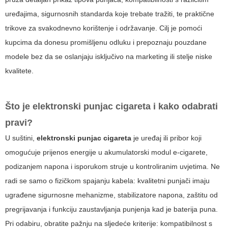
uređajima, sigurnosnih standarda koje trebate tražiti, te praktične
trikove za svakodnevno korištenje i održavanje. Cilj je pomoći
kupcima da donesu promišljenu odluku i prepoznaju pouzdane
modele bez da se oslanjaju isključivo na marketing ili stelje niske
kvalitete.
Što je
elektronski punjac cigareta
i kako odabrati
pravi?
U suštini,
elektronski punjac cigareta
je uređaj ili pribor koji
omogućuje prijenos energije u akumulatorski modul e-cigarete,
podizanjem napona i isporukom struje u kontroliranim uvjetima. Ne
radi se samo o fizičkom spajanju kabela: kvalitetni punjači imaju
ugrađene sigurnosne mehanizme, stabilizatore napona, zaštitu od
pregrijavanja i funkciju zaustavljanja punjenja kad je baterija puna.
Pri odabiru, obratite pažnju na sljedeće kriterije: kompatibilnost s