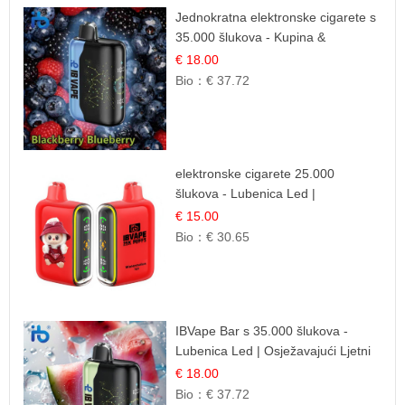
Jednokratna elektronske cigarete s
35.000 šlukova - Kupina &
Borovnica | Intenzivna Mješavina
€ 18.00
Šumskog Voća
Bio：
€ 37.72
elektronske cigarete 25.000
šlukova - Lubenica Led |
Osježavajući Ljetni Okus
€ 15.00
Bio：
€ 30.65
IBVape Bar s 35.000 šlukova -
Lubenica Led | Osježavajući Ljetni
Okus
€ 18.00
Bio：
€ 37.72