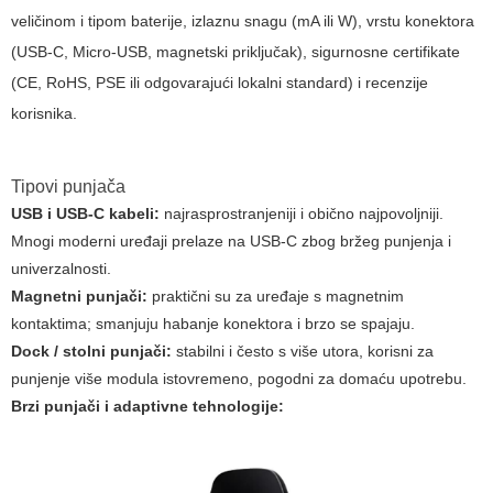
veličinom i tipom baterije, izlaznu snagu (mA ili W), vrstu konektora
(USB-C, Micro-USB, magnetski priključak), sigurnosne certifikate
(CE, RoHS, PSE ili odgovarajući lokalni standard) i recenzije
korisnika.
Tipovi punjača
USB i USB-C kabeli:
najrasprostranjeniji i obično najpovoljniji.
Mnogi moderni uređaji prelaze na USB-C zbog bržeg punjenja i
univerzalnosti.
Magnetni punjači:
praktični su za uređaje s magnetnim
kontaktima; smanjuju habanje konektora i brzo se spajaju.
Dock / stolni punjači:
stabilni i često s više utora, korisni za
punjenje više modula istovremeno, pogodni za domaću upotrebu.
Brzi punjači i adaptivne tehnologije: