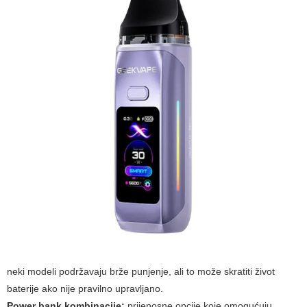
neki modeli podržavaju brže punjenje, ali to može skratiti život
baterije ako nije pravilno upravljano.
Power bank kombinacije:
prijenosne opcije koje omogućuju