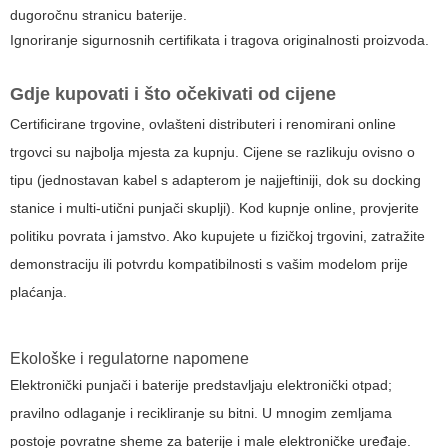
dugoročnu stranicu baterije.
Ignoriranje sigurnosnih certifikata i tragova originalnosti proizvoda.
Gdje kupovati i što očekivati od cijene
Certificirane trgovine, ovlašteni distributeri i renomirani online
trgovci su najbolja mjesta za kupnju. Cijene se razlikuju ovisno o
tipu (jednostavan kabel s adapterom je najjeftiniji, dok su docking
stanice i multi-utični punjači skuplji). Kod kupnje online, provjerite
politiku povrata i jamstvo. Ako kupujete u fizičkoj trgovini, zatražite
demonstraciju ili potvrdu kompatibilnosti s vašim modelom prije
plaćanja.
Ekološke i regulatorne napomene
Elektronički punjači i baterije predstavljaju elektronički otpad;
pravilno odlaganje i recikliranje su bitni. U mnogim zemljama
postoje povratne sheme za baterije i male elektroničke uređaje.