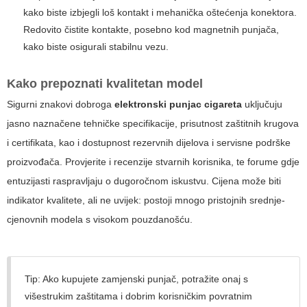
kako biste izbjegli loš kontakt i mehanička oštećenja konektora.
Redovito čistite kontakte, posebno kod magnetnih punjača,
kako biste osigurali stabilnu vezu.
Kako prepoznati kvalitetan model
Sigurni znakovi dobroga
elektronski punjac cigareta
uključuju
jasno naznačene tehničke specifikacije, prisutnost zaštitnih krugova
i certifikata, kao i dostupnost rezervnih dijelova i servisne podrške
proizvođača. Provjerite i recenzije stvarnih korisnika, te forume gdje
entuzijasti raspravljaju o dugoročnom iskustvu. Cijena može biti
indikator kvalitete, ali ne uvijek: postoji mnogo pristojnih srednje-
cjenovnih modela s visokom pouzdanošću.
Tip:
Ako kupujete zamjenski punjač, potražite onaj s
višestrukim zaštitama i dobrim korisničkim povratnim