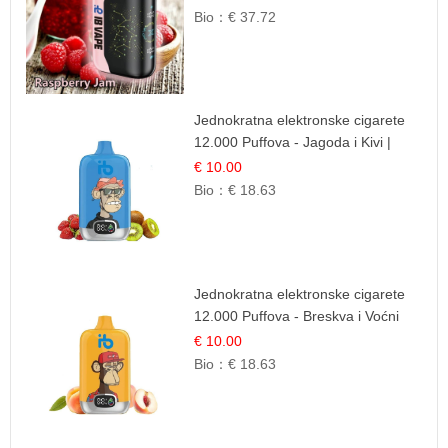
Bio：
€ 37.72
Jednokratna elektronske cigarete
12.000 Puffova - Jagoda i Kivi |
Sočna Voćna Kombinacija
€ 10.00
Bio：
€ 18.63
Jednokratna elektronske cigarete
12.000 Puffova - Breskva i Voćni
Sok | Osježavajuća Voćna
€ 10.00
Mješavina
Bio：
€ 18.63