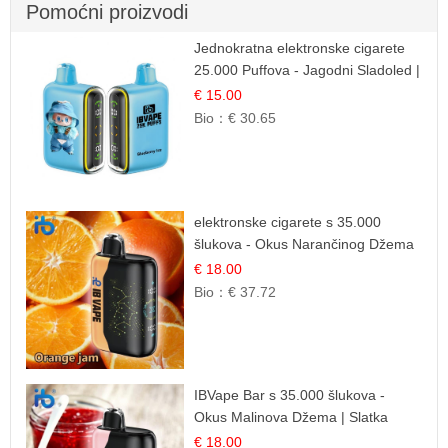
Pomoćni proizvodi
Jednokratna elektronske cigarete
25.000 Puffova - Jagodni Sladoled |
Kremasta Slatka Okus
€ 15.00
Bio：
€ 30.65
elektronske cigarete s 35.000
šlukova - Okus Narančinog Džema
| Dugotrajno Iskustvo
€ 18.00
Bio：
€ 37.72
IBVape Bar s 35.000 šlukova -
Okus Malinova Džema | Slatka
Voćna Aroma
€ 18.00