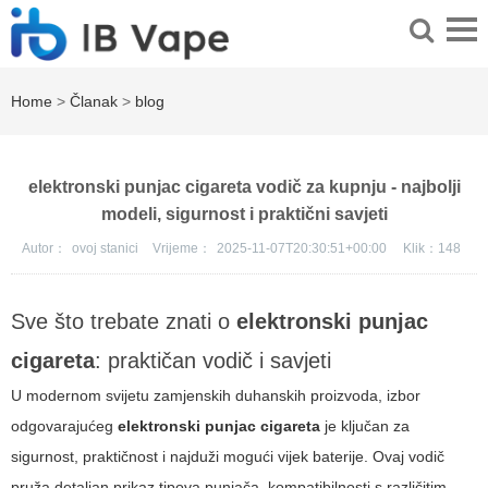
Home
>
Članak
>
blog
elektronski punjac cigareta vodič za kupnju - najbolji
modeli, sigurnost i praktični savjeti
Autor：
ovoj stanici
Vrijeme：
2025-11-07T20:30:51+00:00
Klik：
148
Sve što trebate znati o
elektronski punjac
cigareta
: praktičan vodič i savjeti
U modernom svijetu zamjenskih duhanskih proizvoda, izbor
odgovarajućeg
elektronski punjac cigareta
je ključan za
sigurnost, praktičnost i najduži mogući vijek baterije. Ovaj vodič
pruža detaljan prikaz tipova punjača, kompatibilnosti s različitim