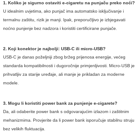
1. Koliko je sigurno ostaviti e-cigaretu na punjaču preko noći?
U idealnim uvjetima, ako punjač ima automatsko isključivanje i
termalnu zaštitu, rizik je manji. Ipak, preporučljivo je izbjegavati
noćno punjenje bez nadzora i koristiti certificirane punjače.
2. Koji konektor je najbolji: USB-C ili micro-USB?
USB-C je danas poželjniji zbog bržeg prijenosa energije, većeg
standarda kompatibilnosti i dugoročnije primjenljivosti. Micro-USB je
prihvatljiv za starije uređaje, ali manje je prikladan za moderne
modele.
3. Mogu li koristiti power bank za punjenje e-cigarete?
Da, ali odaberite power bank s odgovarajućim izlazom i zaštitnim
mehanizmima. Provjerite da li power bank isporučuje stabilnu struju
bez velikih fluktuacija.