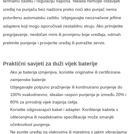
termalnu zaštitu i regulaciju napona. Nikada nemojte ostavljati
uređaj na punjaču bez nadzora preko noći ako punjač nema
potvrđenu automatsku zaštitu. Izbjegavajte neoznačene jeftine
adaptere koji mogu isporučivati nestabilnu struju. Ako primijetite
pregrijavanje, neobičan miris ili promjenu boje uređaja, odmah
prekinite punjenje i provjerite uređaj ili potražite servis.
Praktični savjeti za duži vijek baterije
Ako je baterija izmjenjiva, koristite originalne ili certificirane
zamjenske baterije.
Izbjegavajte potpuno pražnjenje ili kontinuirano punjenje do
100% svakodnevno; idealan raspon punjenja je između 20% i
80% za prirodniji vijek trajanja ćelija.
Koristite odgovarajući kabel i adapter. Korištenje kabela s
oštećenjima ili neadekvatne specifikacije može smanjiti
učinkovitost punjenja.
Ne punite uređaj na vlakovima ili mjestima s jakim vibracijama