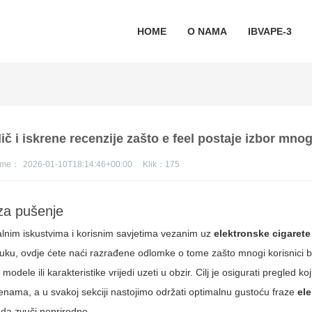
HOME
O NAMA
IBVAPE-3
ič i iskrene recenzije zašto e feel postaje izbor mnog
jeme：
2026-01-10T18:14:46+00:00
Klik：
175
za pušenje
lnim iskustvima i korisnim savjetima vezanim uz
elektronske cigarete 
luku, ovdje ćete naći razrađene odlomke o tome zašto mnogi korisnici b
e modele ili karakteristike vrijedi uzeti u obzir. Cilj je osigurati pregled koj
jenama, a u svakoj sekciji nastojimo održati optimalnu gustoću fraze
el
 da zvuči neprirodno.