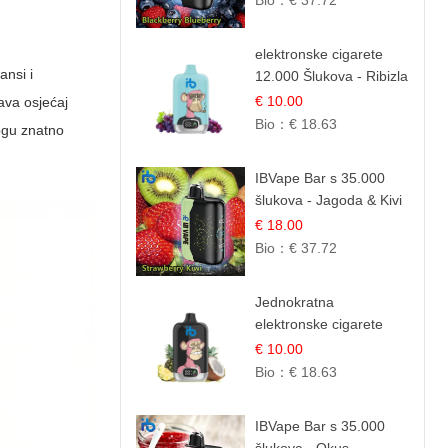
Bio：
€ 37.72
Mješavina Šumskog
Voća
elektronske cigarete
ansi i
12.000 Šlukova - Ribizla
i Grožđe | Elegantna
€ 10.00
ava osjećaj
Voćna Kombinacija
Bio：
€ 18.63
ogu znatno
IBVape Bar s 35.000
šlukova - Jagoda & Kivi
| Osježavajuća Voćna
€ 18.00
Mješavina
Bio：
€ 37.72
Jednokratna
elektronske cigarete
12.000 Puffova -
€ 10.00
Ananas i Kokos
Bio：
€ 18.63
Sladoled | Tropski
Desert
IBVape Bar s 35.000