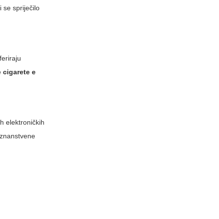
se spriječilo
feriraju
 cigarete e
h elektroničkih
e znanstvene