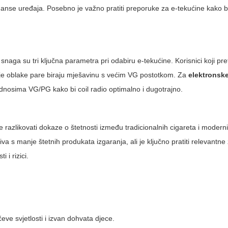
nse uređaja. Posebno je važno pratiti preporuke za e-tekućine kako bi 
a snaga su tri ključna parametra pri odabiru e-tekućine. Korisnici koji pre
gatije oblake pare biraju mješavinu s većim VG postotkom. Za
elektronske
dnosima VG/PG kako bi coil radio optimalno i dugotrajno.
 razlikovati dokaze o štetnosti između tradicionalnih cigareta i moderni
va s manje štetnih produkata izgaranja, ali je ključno pratiti relevantn
 i rizici.
eve svjetlosti i izvan dohvata djece.