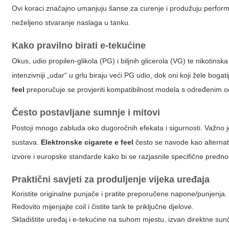
Ovi koraci značajno umanjuju šanse za curenje i produžuju performa
neželjeno stvaranje naslaga u tanku.
Kako pravilno birati e-tekućine
Okus, udio propilen-glikola (PG) i biljnih glicerola (VG) te nikotinsk
intenzivniji „udar“ u grlu biraju veći PG udio, dok oni koji žele bo
feel
preporučuje se provjeriti kompatibilnost modela s određenim o
Često postavljane sumnje i mitovi
Postoji mnogo zabluda oko dugoročnih efekata i sigurnosti. Važno je
sustava.
Elektronske cigarete e feel
često se navode kao alternati
izvore i europske standarde kako bi se razjasnile specifične prednosti
Praktični savjeti za produljenje vijeka uređaja
Koristite originalne punjače i pratite preporučene napone/punjenja.
Redovito mijenjajte coil i čistite tank te priključne djelove.
Skladištite uređaj i e-tekućine na suhom mjestu, izvan direktne sunč