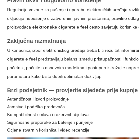
Pravni okvir i odgovorno korištenje
Regulacije vezane za pušenje i uporabu elektroničkih uređaja razlik
uključuje nepušenje u zatvorenim javnim prostorima, pravilno odlaga
proizvođača
elektronske cigarete e feel
često savjetuju korisnike
Zaključna razmatranja
U konačnici, izbor elektroničkog uređaja treba biti rezultat informir
cigarete e feel
predstavljaju balans između pristupačnosti i funkci
početnik, počnite s osnovnim modelima i postupno istražujte napred
parametara kako biste dobili optimalan doživljaj.
Brzi podsjetnik — provjerite sljedeće prije kupnje
Autentičnost i izvori proizvodnje
Jamstvo i podrška prodavača
Kompatibilnost coilova i rezervnih dijelova
Sigurnosne preporuke za baterije i punjenje
Ocjene stvarnih korisnika i video recenzije