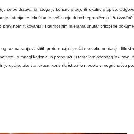
uju se po državama; stoga je korisno provjeriti lokalne propise. Odgovo
nje baterija i e-tekućina te poštivanje dobnih ograničenja. Proizvođači
 o pravilnom rukovanju i sigurnosnim mjerama unutar priložene dokumen
anog razmatranja vlastitih preferencija i pročitane dokumentacije.
Elekt
onalnosti, a mnogi korisnici ih preporučuju temeljem osobnog iskustva. 
nije opcije; ako ste iskusni korisnik, istražite modele s mogućnošću p