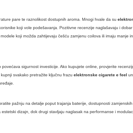
erature pare te raznolikost dostupnih aroma. Mnogi hvale da su
elektro
risnike koji vole podešavanja. Pozitivne recenzije naglašavaju i dobar
ne modele koji možda zahtijevaju češću zamjenu coilova ili imaju manje in
 povećava sigurnost investicije. Ako kupujete online, provjerite recenz
i kupnji svakako pretražite ključnu frazu
elektronske cigarete e feel
un
uređaje.
ratite pažnju na detalje poput trajanja baterije, dostupnosti zamjenskih 
na estetski dizajn, dok drugi stavljaju naglasak na performanse i modulac