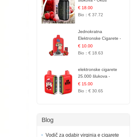
šlukova - Okus
Malinova Džema |
€ 18.00
Slatka Voćna Aroma
Bio：
€ 37.72
Jednokratna
Elektronske Cigarete -
Red Bull i Jagoda |
€ 10.00
IBVape
Bio：
€ 18.63
elektronske cigarete
25.000 šlukova -
Lubenica Led |
€ 15.00
Osježavajući Ljetni
Bio：
€ 30.65
Okus
Blog
Vodič za odabir virginia e cigarete