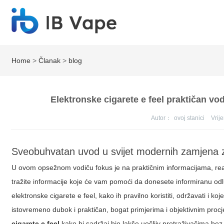
Home
>
Članak
>
blog
Elektronske cigarete e feel praktičan vod
Autor：
ovoj stanici
Vri
Sveobuhvatan uvod u svijet modernih zamjena 
U ovom opsežnom vodiču fokus je na praktičnim informacijama, rea
tražite informacije koje će vam pomoći da donesete informiranu od
elektronske cigarete e feel
, kako ih pravilno koristiti, održavati i koj
istovremeno dubok i praktičan, bogat primjerima i objektivnim proc
cigarete e feel
kako bi sadržaj bio lakše uočljiv pretraživačima bez