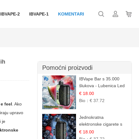
IBVAPE-2
IBVAPE-1
KOMENTARI
ih
Pomoćni proizvodi
IBVape Bar s 35.000
šlukova - Lubenica Led
| Osježavajući Ljetni
€ 18.00
Okus
Bio：
€ 37.72
e feel
. Ako
iraju upravo
Jednokratna
i je
elektronske cigarete s
ektronske
35.000 šlukova - Kupina
€ 18.00
& Borovnica | Intenzivna