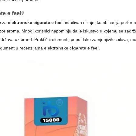
te e feel
?
je za
elektronske cigarete e feel
: intuitivan dizajn, kombinacija perform
zbor aroma. Mnogi korisnici napominju da je iskustvo u kojemu se zadrž
država uz brand. Praktični elementi, poput lako zamjenjivih coilova, m
 argument u recenzijama
elektronske cigarete e feel
.