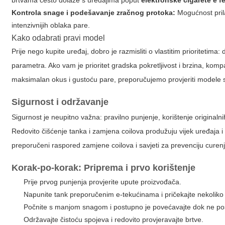
brtvama često dolaze s uređajima poput
elektronske cigarete e f
Kontrola snage i podešavanje zračnog protoka:
Mogućnost pril
intenzivnijih oblaka pare.
Kako odabrati pravi model
Prije nego kupite uređaj, dobro je razmisliti o vlastitim prioritetim
parametra. Ako vam je prioritet gradska pokretljivost i brzina, kom
maksimalan okus i gustoću pare, preporučujemo provjeriti modele 
Sigurnost i održavanje
Sigurnost je neupitno važna: pravilno punjenje, korištenje originaln
Redovito čišćenje tanka i zamjena coilova produžuju vijek uređaja 
preporučeni raspored zamjene coilova i savjeti za prevenciju curenj
Korak-po-korak: Priprema i prvo korištenje
Prije prvog punjenja provjerite upute proizvođača.
Napunite tank preporučenim e-tekućinama i pričekajte nekoliko mi
Počnite s manjom snagom i postupno je povećavajte dok ne posti
Održavajte čistoću spojeva i redovito provjeravajte brtve.