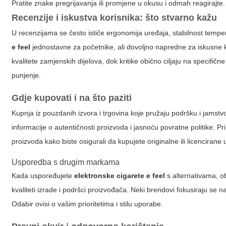
Pratite znake pregrijavanja ili promjene u okusu i odmah reagirajte.
Recenzije i iskustva korisnika: što stvarno kažu
U recenzijama se često ističe ergonomija uređaja, stabilnost temp
e feel
jednostavne za početnike, ali dovoljno napredne za iskusne ko
kvalitete zamjenskih dijelova, dok kritike obično ciljaju na specifič
punjenje.
Gdje kupovati i na što paziti
Kupnja iz pouzdanih izvora i trgovina koje pružaju podršku i jamstvo
informacije o autentičnosti proizvoda i jasnoću povratne politike. Pr
proizvoda kako biste osigurali da kupujete originalne ili licencirane 
Usporedba s drugim markama
Kada uspoređujete
elektronske cigarete e feel
s alternativama, ob
kvaliteti izrade i podršci proizvođača. Neki brendovi fokusiraju se 
Odabir ovisi o vašim prioritetima i stilu uporabe.