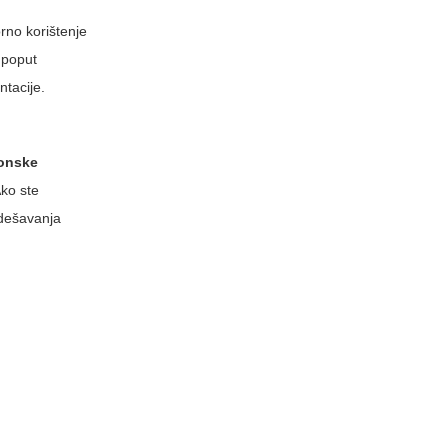
rno korištenje
 poput
tacije.
ronske
Ako ste
odešavanja