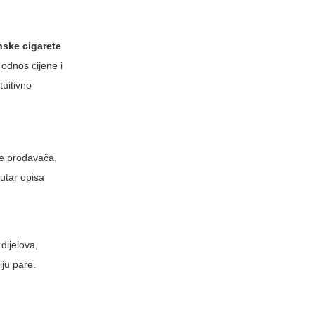
nske cigarete
 odnos cijene i
tuitivno
ije prodavača,
utar opisa
dijelova,
iju pare.