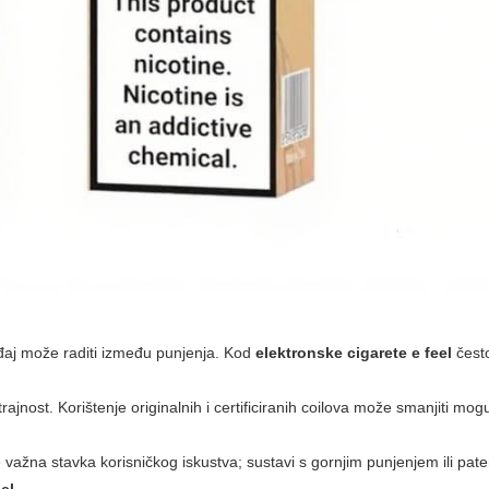
eđaj može raditi između punjenja. Kod
elektronske cigarete e feel
često
trajnost. Korištenje originalnih i certificiranih coilova može smanjiti mo
važna stavka korisničkog iskustva; sustavi s gornjim punjenjem ili pate