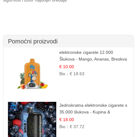
Pomoćni proizvodi
elektronske cigarete 12.000
Šlukova - Mango, Ananas, Breskva
| Tropska Voćna Mješavina
€ 10.00
Bio：
€ 18.63
Jednokratna elektronske cigarete s
35.000 šlukova - Kupina &
Borovnica | Intenzivna Mješavina
€ 18.00
Šumskog Voća
Bio：
€ 37.72