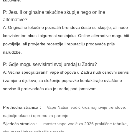
P: Jesu li originalne tekućine skuplje nego online
alternative?
A: Originalne tekućine poznatih brendova često su skuplje, ali nude
konzistentan okus i sigurnost sastojaka. Online alternative mogu biti
povoljnije, ali provjerite recenzije i reputaciju prodavača prije
narudžbe.
P: Gdje mogu servisirati svoj uređaj u Zadru?
A: Većina specijaliziranih vape shopova u Zadru nudi osnovni servis
i zamjenu dijelova; za složenije popravke kontaktirajte ovlaštene
servise ili proizvođača ako je uređaj pod jamstvom.
Prethodna stranica：
Vape Nation vodič kroz najnovije trendove,
najbolje okuse i opremu za parenje
Sljedeća stranica：
master vape vodič za 2026 praktične tehnike,
sigurnost i izbor najboljih uređaja