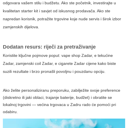
odgovara vašem stilu i budžetu. Ako ste početnik, investirajte u
kvalitetan starter kit i savjet od iskusnog prodavača. Ako ste
napredan korisnik, potražite trgovine koje nude servis i širok izbor
zamjenskih dijelova.
Dodatan resurs: riječi za pretraživanje
Koristite ključne pojmove poput:
vape shop Zadar
,
e tekućine
Zadar
,
zamjenski coil Zadar
,
e cigarete Zadar cijene
kako biste
suzili rezultate i brzo pronašli povoljnu i pouzdanu opciju.
Ako želite personaliziranu preporuku, zabilježite svoje preference
(diskretno ili jaki oblaci, trajanje baterije, budžet) i obratite se
lokalnoj trgovini — većina trgovaca u Zadru rado će pomoći pri
odabiru.