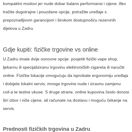
kompaktni modovi jer nude dobar balans performansi i cijene. Ako
tražite dugotrajne i pouzdane opcije, potražite uređaje s
prepoznatljivom garancijom i širokom dostupnošću rezervnih
dijelova u Zadru.
Gdje kupiti: fizičke trgovine vs online
U Zadru imate dvije osnovne opcije: posjetiti fizički vape shop,
ljekarnu ili specijaliziranu trgovinu elektroničkih cigareta ili naručiti
online. Fizičke lokacije omogućuju da isprobate ergonomiju uređaja
i dobijete lokalni servis; mnoge trgovine nude i izravnu zamjenu
coil-a te testne ukuse. S druge strane, online kupovina često donosi
širi izbor i niže cijene, ali računate na dostavu i moguću čekanje na
servis.
Prednosti fizičkih trgovina u Zadru