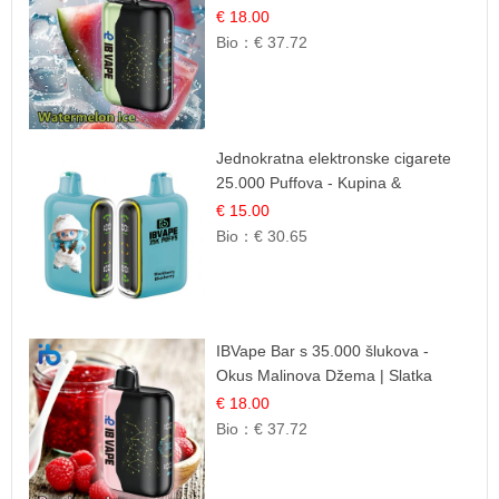
Okus
€ 18.00
Bio：
€ 37.72
Jednokratna elektronske cigarete
25.000 Puffova - Kupina &
Borovnica | Šumska Voćna
€ 15.00
Mješavina
Bio：
€ 30.65
IBVape Bar s 35.000 šlukova -
Okus Malinova Džema | Slatka
Voćna Aroma
€ 18.00
Bio：
€ 37.72