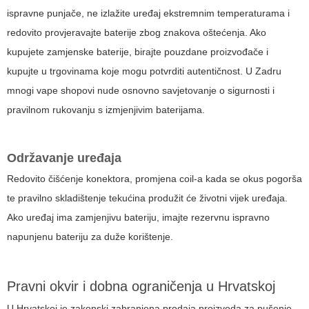
ispravne punjače, ne izlažite uređaj ekstremnim temperaturama i
redovito provjeravajte baterije zbog znakova oštećenja. Ako
kupujete zamjenske baterije, birajte pouzdane proizvođače i
kupujte u trgovinama koje mogu potvrditi autentičnost. U Zadru
mnogi vape shopovi nude osnovno savjetovanje o sigurnosti i
pravilnom rukovanju s izmjenjivim baterijama.
Održavanje uređaja
Redovito čišćenje konektora, promjena coil-a kada se okus pogorša
te pravilno skladištenje tekućina produžit će životni vijek uređaja.
Ako uređaj ima zamjenjivu bateriju, imajte rezervnu ispravno
napunjenu bateriju za duže korištenje.
Pravni okvir i dobna ograničenja u Hrvatskoj
U Hrvatskoj je zakonski zabranjena prodaja proizvoda za pušenje,