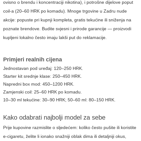
ovisno o brendu i koncentraciji nikotina), i potrošne dijelove poput
coil-a (20–60 HRK po komadu). Mnoge trgovine u Zadru nude
akcije: popuste pri kupnji kompleta, gratis tekućine ili sniženja na
poznate brendove. Budite svjesni i prirode garancije — proizvodi
kupljeni lokalno često imaju lakši put do reklamacije.
Primjeri realnih cijena
Jednostavan pod uređaj: 120–250 HRK.
Starter kit srednje klase: 250–450 HRK.
Napredni box mod: 450–1200 HRK.
Zamjenski coil: 25–60 HRK po komadu.
10–30 ml tekućine: 30–90 HRK; 50–60 ml: 80–150 HRK.
Kako odabrati najbolji model za sebe
Prije kupovine razmislite o sljedećem: koliko često pušite ili koristite
e-cigaretu, želite li ionako snažniji oblak dima ili detaljniji okus,