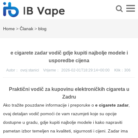
Home
>
Članak
>
blog
e cigarete zadar vodič gdje kupiti najbolje modele i
usporedbe cijena
Autor：
ovoj stanici
Vrijeme：
2026-02-01T18:29:14+00:00
Klik：
306
Praktični vodič za kupovinu elektroničkih cigareta u
Zadru
Ako tražite pouzdane informacije i preporuke o
e cigarete zadar
,
ovaj detaljan vodič pomoći će vam razumjeti koje su opcije
dostupne u gradu, gdje kupiti najbolje modele i kako napraviti
pametan izbor temeljen na kvaliteti, sigurnosti i cijeni. Zadar ima