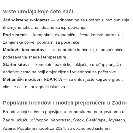
Vrste uređaja koje ćete naći
Jednokratne e-cigarete
— jednostavne za upotrebu, bez punjenja
ili izmjene tekućina; idealne za isprobavanje.
Pod sistemi
— kompaktni, ekonomični i često koriste patron-e ili
zamjenske coil-e; popularni za početnike.
Modovi i box modovi
— za napredne korisnike, s mogućnošću
podešavanja snage i temperature.
Starter kitovi
— kompletni paketi koji uključuju uređaj, punjač i
dodatke; često najbolji omjer cijene i vrijednosti za početnike.
Mehanički modovi i RDA/RTA
— za entuzijaste koji žele graditi
vlastite coil-e i prilagoditi iskustvo.
Popularni brendovi i modeli preporučeni u Zadru
Brendovi koji se često pojavljuju u preporukama po trgovinama u
Zadru uključuju:
Voopoo
,
Vaporesso
,
Smok
,
GeekVape
,
Joyetech
,
Aspire
. Popularni modeli za 2024. su obično pod sistemi i