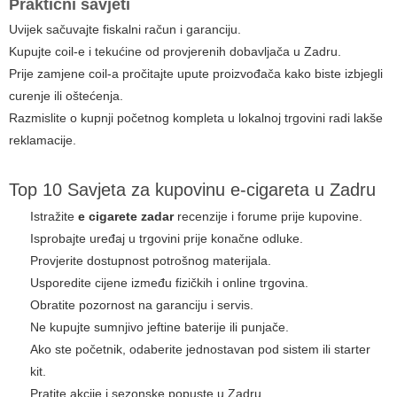
Praktični savjeti
Uvijek sačuvajte fiskalni račun i garanciju.
Kupujte coil-e i tekućine od provjerenih dobavljača u Zadru.
Prije zamjene coil-a pročitajte upute proizvođača kako biste izbjegli
curenje ili oštećenja.
Razmislite o kupnji početnog kompleta u lokalnoj trgovini radi lakše
reklamacije.
Top 10 Savjeta za kupovinu e-cigareta u Zadru
Istražite
e cigarete zadar
recenzije i forume prije kupovine.
Isprobajte uređaj u trgovini prije konačne odluke.
Provjerite dostupnost potrošnog materijala.
Usporedite cijene između fizičkih i online trgovina.
Obratite pozornost na garanciju i servis.
Ne kupujte sumnjivo jeftine baterije ili punjače.
Ako ste početnik, odaberite jednostavan pod sistem ili starter
kit.
Pratite akcije i sezonske popuste u Zadru.