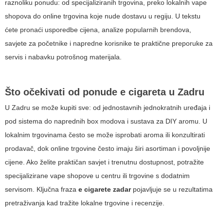
raznoliku ponudu: od specijaliziranih trgovina, preko lokalnih vape
shopova do online trgovina koje nude dostavu u regiju. U tekstu
ćete pronaći usporedbe cijena, analize popularnih brendova,
savjete za početnike i napredne korisnike te praktične preporuke za
servis i nabavku potrošnog materijala.
Što očekivati od ponude e cigareta u Zadru
U Zadru se može kupiti sve: od jednostavnih jednokratnih uređaja i
pod sistema do naprednih box modova i sustava za DIY aromu. U
lokalnim trgovinama često se može isprobati aroma ili konzultirati
prodavač, dok online trgovine često imaju širi asortiman i povoljnije
cijene. Ako želite praktičan savjet i trenutnu dostupnost, potražite
specijalizirane vape shopove u centru ili trgovine s dodatnim
servisom. Ključna fraza
e cigarete zadar
pojavljuje se u rezultatima
pretraživanja kad tražite lokalne trgovine i recenzije.