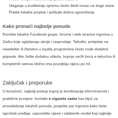
Ulaganje u kvalitetniju opremu često štedi novac na duge staze.
Pratite lokalne propise i poštujte dobna ograničenja.
Kako pronaći najbolje ponude
Koristite lokalne Facebook grupe, forume i web stranice trgovina u
Zadru koje oglašavaju akcije i rasprodaje. Također, pretplate na
newsletter ili članstvo u loyalty programima često nude dodatne
popuste. Ako želite dodatnu uštedu, kupnja većih boca e-tekućina ili
kompletnih setova obično ima povoljniju cijenu po ml.
Zaključak i preporuke
U konačnici, najbolji pristup kupnji je kombinacija informiranosti i
praktične provjere: koristite
e cigarete zadar
kao ključ za
pronalaženje lokalnih ponuda, posjetite par trgovina kako biste
isprobali uređaje, usporedite cijene i odaberite model koji najbolje