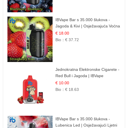
IBVape Bar s 35.000 šlukova -
Jagoda & Kivi | Osježavajuća Voćna
Mješavina
€ 18.00
Bio：
€ 37.72
Jednokratna Elektronske Cigarete -
Red Bull i Jagoda | IBVape
€ 10.00
Bio：
€ 18.63
IBVape Bar s 35.000 šlukova -
Lubenica Led | Osježavajući Ljetni