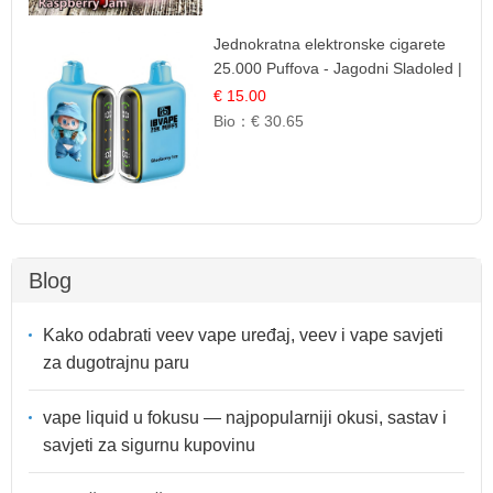
Jednokratna elektronske cigarete
25.000 Puffova - Jagodni Sladoled |
Kremasta Slatka Okus
€ 15.00
Bio：
€ 30.65
Blog
Kako odabrati veev vape uređaj, veev i vape savjeti
za dugotrajnu paru
vape liquid u fokusu — najpopularniji okusi, sastav i
savjeti za sigurnu kupovinu