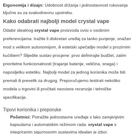
Ergonomija i dizajn:
Udobnost držanja i jednostavnost rukovanja
ključne su za svakodnevnu upotrebu.
Kako odabrati najbolji model
crystal vape
Odabir idealnog
crystal vape
proizvoda ovisi o osobnim
preferencijama: tražite li diskretan uređaj za tanko punjenje, snažan
mod s velikom autonomijom, ili estetski upečatljiv model s prozirnim
kućištem? Slijedite sustav procjene: prvo definirajte budžet, zatim
prioritetne funkcionalnosti (trajanje baterije, veličina, snaga) i
naposljetku estetiku. Najbolji model za jednog korisnika može biti
premali ili prevelik za drugog. Preporučujemo testirati nekoliko
modela u trgovini ili pročitati neovisne recenzije i tehničke
specifikacije.
Tipovi korisnika i preporuke
Početnici:
Potražite jednostavne uređaje s lako zamjenjivim
kapsulama i automatskim režimom rada.
crystal vape
s
integriranim sigurnosnim sustavima idealan je izbor.