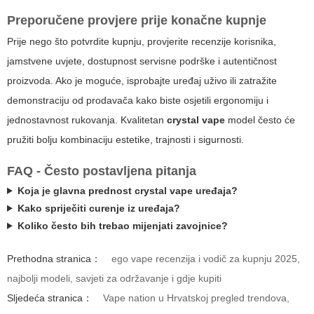
Preporučene provjere prije konačne kupnje
Prije nego što potvrdite kupnju, provjerite recenzije korisnika,
jamstvene uvjete, dostupnost servisne podrške i autentičnost
proizvoda. Ako je moguće, isprobajte uređaj uživo ili zatražite
demonstraciju od prodavača kako biste osjetili ergonomiju i
jednostavnost rukovanja. Kvalitetan
crystal vape
model često će
pružiti bolju kombinaciju estetike, trajnosti i sigurnosti.
FAQ - Često postavljena pitanja
Koja je glavna prednost
crystal vape
uređaja?
Kako spriječiti curenje iz uređaja?
Koliko često bih trebao mijenjati zavojnice?
Prethodna stranica：
ego vape recenzija i vodič za kupnju 2025,
najbolji modeli, savjeti za održavanje i gdje kupiti
Sljedeća stranica：
Vape nation u Hrvatskoj pregled trendova,