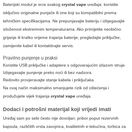
Baterijski modul je srce svakog
crystal vape
uređaja: koristite
isključivo originalne punjače ili one koji su kompatibilni prema
tehničkim specifikacijama. Ne prepunjavajte bateriju i izbjegavajte
izloženost ekstremnim temperaturama. Ako primijetite neobično
grijanje ili kratko vrijeme trajanja baterije, pregledajte priključke,
zamijenite kabel ili kontaktirajte servis.
Pravilno punjenje u praksi
Koristite USB priključke i adaptere s odgovarajućim izlazom struje.
Izbjegavajte punjenje preko noći ili bez nadzora.
Redovito provjeravajte stanje kabela i priključaka.
Na ovaj način maksimalno smanjujete rizik od oštećenja i
produžujete vijek trajanja
crystal vape
uređaja.
Dodaci i potrošni materijal koji vrijedi imati
Uređaj sam po sebi često nije dovoljan; pribor poput rezervnih
kapsula, različitih vrsta zavojnica, kvalitetnih e-tekućina, torbica za