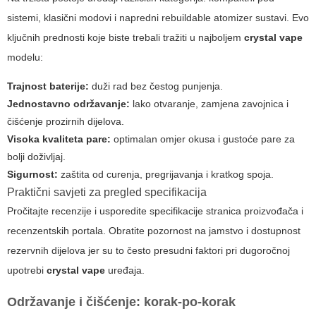
sistemi, klasični modovi i napredni rebuildable atomizer sustavi. Evo
ključnih prednosti koje biste trebali tražiti u najboljem
crystal vape
modelu:
Trajnost baterije:
duži rad bez čestog punjenja.
Jednostavno održavanje:
lako otvaranje, zamjena zavojnica i
čišćenje prozirnih dijelova.
Visoka kvaliteta pare:
optimalan omjer okusa i gustoće pare za
bolji doživljaj.
Sigurnost:
zaštita od curenja, pregrijavanja i kratkog spoja.
Praktični savjeti za pregled specifikacija
Pročitajte recenzije i usporedite specifikacije stranica proizvođača i
recenzentskih portala. Obratite pozornost na jamstvo i dostupnost
rezervnih dijelova jer su to često presudni faktori pri dugoročnoj
upotrebi
crystal vape
uređaja.
Održavanje i čišćenje: korak-po-korak