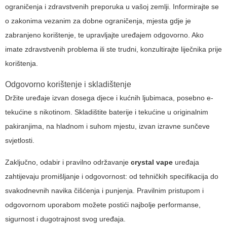
ograničenja i zdravstvenih preporuka u vašoj zemlji. Informirajte se
o zakonima vezanim za dobne ograničenja, mjesta gdje je
zabranjeno korištenje, te upravljajte uređajem odgovorno. Ako
imate zdravstvenih problema ili ste trudni, konzultirajte liječnika prije
korištenja.
Odgovorno korištenje i skladištenje
Držite uređaje izvan dosega djece i kućnih ljubimaca, posebno e-
tekućine s nikotinom. Skladištite baterije i tekućine u originalnim
pakiranjima, na hladnom i suhom mjestu, izvan izravne sunčeve
svjetlosti.
Zaključno, odabir i pravilno održavanje
crystal vape
uređaja
zahtijevaju promišljanje i odgovornost: od tehničkih specifikacija do
svakodnevnih navika čišćenja i punjenja. Pravilnim pristupom i
odgovornom uporabom možete postići najbolje performanse,
sigurnost i dugotrajnost svog uređaja.