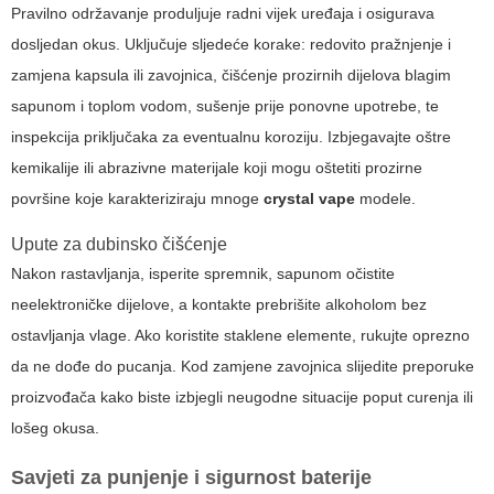
Pravilno održavanje produljuje radni vijek uređaja i osigurava
dosljedan okus. Uključuje sljedeće korake: redovito pražnjenje i
zamjena kapsula ili zavojnica, čišćenje prozirnih dijelova blagim
sapunom i toplom vodom, sušenje prije ponovne upotrebe, te
inspekcija priključaka za eventualnu koroziju. Izbjegavajte oštre
kemikalije ili abrazivne materijale koji mogu oštetiti prozirne
površine koje karakteriziraju mnoge
crystal vape
modele.
Upute za dubinsko čišćenje
Nakon rastavljanja, isperite spremnik, sapunom očistite
neelektroničke dijelove, a kontakte prebrišite alkoholom bez
ostavljanja vlage. Ako koristite staklene elemente, rukujte oprezno
da ne dođe do pucanja. Kod zamjene zavojnica slijedite preporuke
proizvođača kako biste izbjegli neugodne situacije poput curenja ili
lošeg okusa.
Savjeti za punjenje i sigurnost baterije