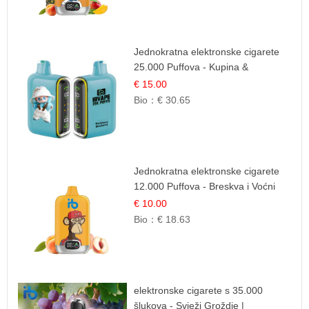
Jednokratna elektronske cigarete
25.000 Puffova - Kupina &
Borovnica | Šumska Voćna
€ 15.00
Mješavina
Bio：
€ 30.65
Jednokratna elektronske cigarete
12.000 Puffova - Breskva i Voćni
Sok | Osježavajuća Voćna
€ 10.00
Mješavina
Bio：
€ 18.63
elektronske cigarete s 35.000
šlukova - Svježi Groždje |