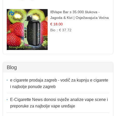
IBVape Bar s 35.000 šlukova -
Jagoda & Kivi | Osježavajuća Voćna
Mješavina
€ 18.00
Bio：
€ 37.72
Blog
e cigarete prodaja zagreb - vodič za kupnju e cigarete
i najbolje ponude zagreb
E-Cigarette News donosi svježe analize vape scene i
preporuke za najbolje vape uređaje