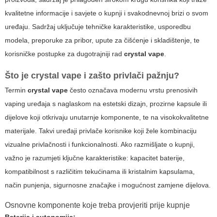
kvalitetne informacije i savjete o kupnji i svakodnevnoj brizi o svom
uređaju. Sadržaj uključuje tehničke karakteristike, usporedbu
modela, preporuke za pribor, upute za čišćenje i skladištenje, te
korisničke postupke za dugotrajniji rad
crystal vape
.
Što je
crystal vape
i zašto privlači pažnju?
Termin
crystal vape
često označava modernu vrstu prenosivih
vaping uređaja s naglaskom na estetski dizajn, prozirne kapsule ili
dijelove koji otkrivaju unutarnje komponente, te na visokokvalitetne
materijale. Takvi uređaji privlače korisnike koji žele kombinaciju
vizualne privlačnosti i funkcionalnosti. Ako razmišljate o kupnji,
važno je razumjeti ključne karakteristike: kapacitet baterije,
kompatibilnost s različitim tekućinama ili kristalnim kapsulama,
način punjenja, sigurnosne značajke i mogućnost zamjene dijelova.
Osnovne komponente koje treba provjeriti prije kupnje