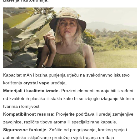
Baterija i autonomija:
Kapacitet mAh i brzina punjenja utječu na svakodnevno iskustvo
korištenja
crystal vape
uređaja.
Materijali i kvaliteta izrade:
Prozirni elementi moraju biti izrađeni
od kvalitetnih plastika ili stakla kako bi se izbjeglo izlaganje štetnim
tvarima i lomljivost.
Kompatibilnost resursa:
Provjerite podržava li uređaj zamjenjive
zavojnice, različite tipove aroma ili specijalizirane kapsule.
Sigurnosne funkcije:
Zaštite od pregrijavanja, kratkog spoja i
automatsko isključivanje produžuju vijek trajanja uređaja.