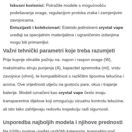
Iskusni korisnici:
Potražite modele s mogućnošću
podešavanja snage, regulacijom protoka zraka i zamjenjivim
zavojnicama.
Entuzijasti i kolekcionari:
Estetski jedinstveni
crystal vape
uređaji sa specijalnim materijalima i ograničenim izdanjima
mogu biti primamljivi.
Važni tehnički parametri koje treba razumjeti
Prije kupnje obratite pažnju na: napon i raspon snage (W),
maksimalnu struju punjenja (A), kapacitet spremnika (ml), vrstu
zavojnice (ohmi), te kompatibilnost s različitim tipovima tekućina i
aroma. Ove vrijednosti utječu na gustoću pare, okus i trajanje
baterije. Modeli označeni kao
crystal vape
često imaju
transparentne dijelove koji omogućuju vizualnu kontrolu tekućine,
ali isto tako zahtijevaju redovitu inspekciju radi sigurnosti.
Usporedba najboljih modela i njihove prednosti
Na tržištu postoje uređaji različitih kategorija: kompaktni pod