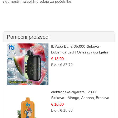
sigurnosti i najboljih uređaja za početnike
Pomoćni proizvodi
IBVape Bar s 35.000 šlukova -
Lubenica Led | Osježavajući Ljetni
Okus
€ 18.00
Bio：
€ 37.72
elektronske cigarete 12.000
Šlukova - Mango, Ananas, Breskva
| Tropska Voćna Mješavina
€ 10.00
Bio：
€ 18.63