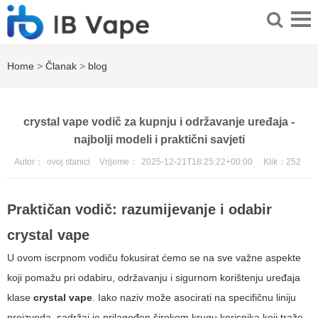
Home
>
Članak
>
blog
crystal vape vodič za kupnju i održavanje uređaja -
najbolji modeli i praktični savjeti
Autor：
ovoj stanici
Vrijeme：
2025-12-21T18:25:22+00:00
Klik：
252
Praktičan vodič: razumijevanje i odabir
crystal vape
U ovom iscrpnom vodiču fokusirat ćemo se na sve važne aspekte
koji pomažu pri odabiru, održavanju i sigurnom korištenju uređaja
klase
crystal vape
. Iako naziv može asocirati na specifičnu liniju
proizvoda, sadržaj je prilagođen širokom krugu korisnika koji traže