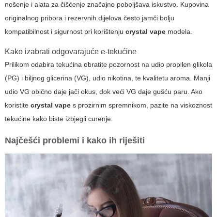
nošenje i alata za čišćenje značajno poboljšava iskustvo. Kupovina
originalnog pribora i rezervnih dijelova često jamči bolju
kompatibilnost i sigurnost pri korištenju
crystal vape
modela.
Kako izabrati odgovarajuće e-tekućine
Prilikom odabira tekućina obratite pozornost na udio propilen glikola
(PG) i biljnog glicerina (VG), udio nikotina, te kvalitetu aroma. Manji
udio VG obično daje jači okus, dok veći VG daje gušću paru. Ako
koristite
crystal vape
s prozirnim spremnikom, pazite na viskoznost
tekućine kako biste izbjegli curenje.
Najčešći problemi i kako ih riješiti