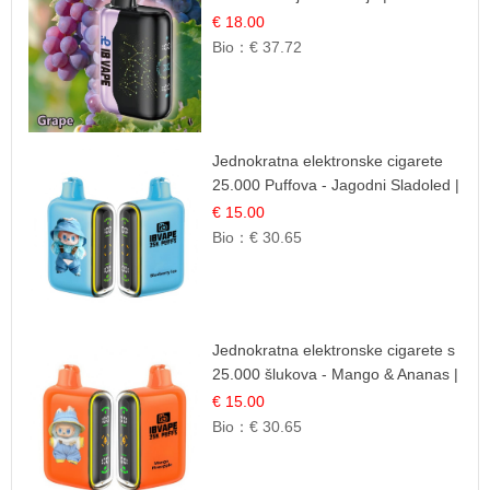
Osježavajuća Voćna Aroma
€ 18.00
Bio：
€ 37.72
Jednokratna elektronske cigarete
25.000 Puffova - Jagodni Sladoled |
Kremasta Slatka Okus
€ 15.00
Bio：
€ 30.65
Jednokratna elektronske cigarete s
25.000 šlukova - Mango & Ananas |
Egzotična Voćna Mješavina
€ 15.00
Bio：
€ 30.65