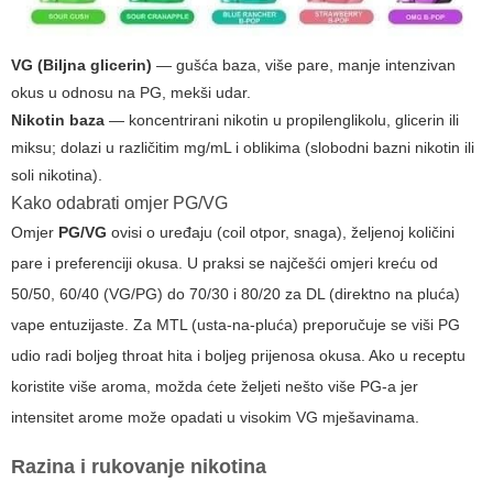
VG (Biljna glicerin)
— gušća baza, više pare, manje intenzivan
okus u odnosu na PG, mekši udar.
Nikotin baza
— koncentrirani nikotin u propilenglikolu, glicerin ili
miksu; dolazi u različitim mg/mL i oblikima (slobodni bazni nikotin ili
soli nikotina).
Kako odabrati omjer PG/VG
Omjer
PG/VG
ovisi o uređaju (coil otpor, snaga), željenoj količini
pare i preferenciji okusa. U praksi se najčešći omjeri kreću od
50/50, 60/40 (VG/PG) do 70/30 i 80/20 za DL (direktno na pluća)
vape entuzijaste. Za MTL (usta-na-pluća) preporučuje se viši PG
udio radi boljeg throat hita i boljeg prijenosa okusa. Ako u receptu
koristite više aroma, možda ćete željeti nešto više PG-a jer
intensitet arome može opadati u visokim VG mješavinama.
Razina i rukovanje nikotina