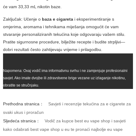
će vam 33,33 mL nikotin baze.
Zaključak: Učenje o
baza e cigareta
i eksperimentiranje s
omjerima, aromama i tehnikama miješanja omogućit će vam
stvaranje personaliziranih tekućina koje odgovaraju vašem stilu.
Pratite sigurnosne procedure, bilježite recepte i budite strpljivi—
dobri rezultati često zahtijevaju vrijeme i prilagodbu.
Napomena: Ovaj vodič ima informativnu svrhu i ne zamjenjuje profesionalni
savjet. Ako imate dvojbe ili zdravstvene brige vezane uz izlaganje nikotinu,
obratite se stručnjaku.
Prethodna stranica：
Savjeti i recenzije tekućina za e cigarete za
svaki ukus i proračun
Sljedeća stranica：
Vodič za kupce best eu vape shop i savjeti
kako odabrati best vape shop u eu te pronaći najbolje eu vape