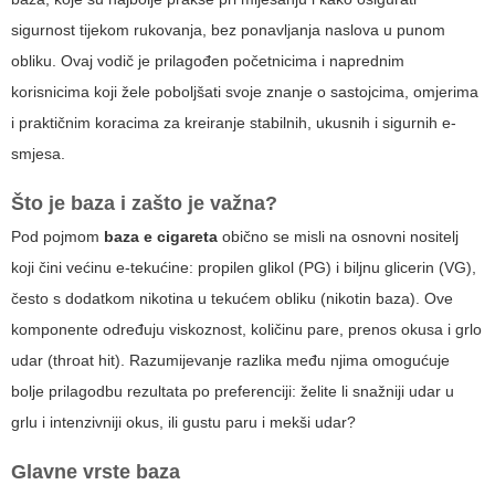
sigurnost tijekom rukovanja, bez ponavljanja naslova u punom
obliku. Ovaj vodič je prilagođen početnicima i naprednim
korisnicima koji žele poboljšati svoje znanje o sastojcima, omjerima
i praktičnim koracima za kreiranje stabilnih, ukusnih i sigurnih e-
smjesa.
Što je baza i zašto je važna?
Pod pojmom
baza e cigareta
obično se misli na osnovni nositelj
koji čini većinu e-tekućine: propilen glikol (PG) i biljnu glicerin (VG),
često s dodatkom nikotina u tekućem obliku (nikotin baza). Ove
komponente određuju viskoznost, količinu pare, prenos okusa i grlo
udar (throat hit). Razumijevanje razlika među njima omogućuje
bolje prilagodbu rezultata po preferenciji: želite li snažniji udar u
grlu i intenzivniji okus, ili gustu paru i mekši udar?
Glavne vrste baza