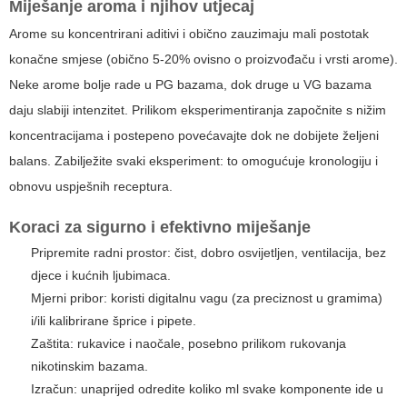
Miješanje aroma i njihov utjecaj
Arome su koncentrirani aditivi i obično zauzimaju mali postotak
konačne smjese (obično 5-20% ovisno o proizvođaču i vrsti arome).
Neke arome bolje rade u PG bazama, dok druge u VG bazama
daju slabiji intenzitet. Prilikom eksperimentiranja započnite s nižim
koncentracijama i postepeno povećavajte dok ne dobijete željeni
balans. Zabilježite svaki eksperiment: to omogućuje kronologiju i
obnovu uspješnih receptura.
Koraci za sigurno i efektivno miješanje
Pripremite radni prostor: čist, dobro osvijetljen, ventilacija, bez
djece i kućnih ljubimaca.
Mjerni pribor: koristi digitalnu vagu (za preciznost u gramima)
i/ili kalibrirane šprice i pipete.
Zaštita: rukavice i naočale, posebno prilikom rukovanja
nikotinskim bazama.
Izračun: unaprijed odredite koliko ml svake komponente ide u