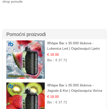
shop ponude
Pomoćni proizvodi
IBVape Bar s 35.000 šlukova -
Lubenica Led | Osježavajući Ljetni
Okus
€ 18.00
Bio：
€ 37.72
IBVape Bar s 35.000 šlukova -
Jagoda & Kivi | Osježavajuća Voćna
Mješavina
€ 18.00
Bio：
€ 37.72