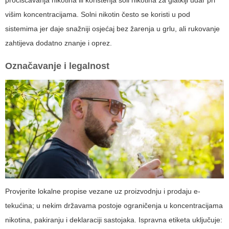
pročišćavanja nikotina ili korištenja soli nikotina za glatkiji udar pri
višim koncentracijama. Solni nikotin često se koristi u pod
sistemima jer daje snažniji osjećaj bez žarenja u grlu, ali rukovanje
zahtijeva dodatno znanje i oprez.
Označavanje i legalnost
Provjerite lokalne propise vezane uz proizvodnju i prodaju e-
tekućina; u nekim državama postoje ograničenja u koncentracijama
nikotina, pakiranju i deklaraciji sastojaka. Ispravna etiketa uključuje: