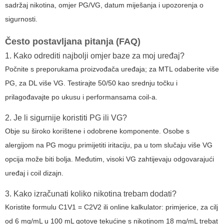
sadržaj nikotina, omjer PG/VG, datum miješanja i upozorenja o
sigurnosti.
Često postavljana pitanja (FAQ)
1. Kako odrediti najbolji omjer baze za moj uređaj?
Počnite s preporukama proizvođača uređaja; za MTL odaberite više
PG, za DL više VG. Testirajte 50/50 kao srednju točku i
prilagođavajte po ukusu i performansama coil-a.
2. Je li sigurnije koristiti PG ili VG?
Obje su široko korištene i odobrene komponente. Osobe s
alergijom na PG mogu primijetiti iritaciju, pa u tom slučaju više VG
opcija može biti bolja. Međutim, visoki VG zahtijevaju odgovarajući
uređaj i coil dizajn.
3. Kako izračunati koliko nikotina trebam dodati?
Koristite formulu C1V1 = C2V2 ili online kalkulator: primjerice, za cilj
od 6 mg/mL u 100 mL gotove tekućine s nikotinom 18 mg/mL trebat