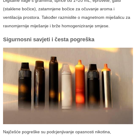
Digitalne vage s gramima, šprice od 1–20 mL, epruvete, gaiši
(staklene bočice), zatamnjene bočice za očuvanje aroma i
ventilacija prostora. Također razmislite o magnetnom miješalicu za
ravnomjernije miješanje i brže homogeniziranje smjese.
Sigurnosni savjeti i česta pogreška
Najčešće pogreške su podcjenjivanje opasnosti nikotina,