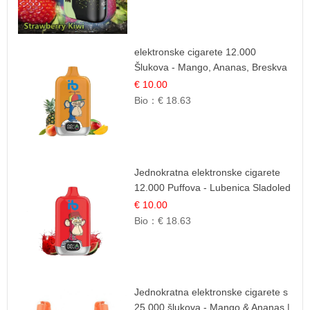
elektronske cigarete 12.000
Šlukova - Mango, Ananas, Breskva
| Tropska Voćna Mješavina
€ 10.00
Bio：
€ 18.63
Jednokratna elektronske cigarete
12.000 Puffova - Lubenica Sladoled
| Ljetna Desertna Aroma
€ 10.00
Bio：
€ 18.63
Jednokratna elektronske cigarete s
25.000 šlukova - Mango & Ananas |