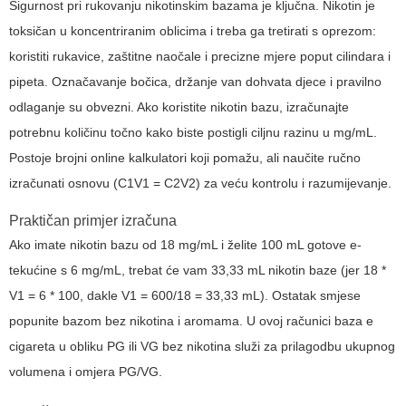
Sigurnost pri rukovanju nikotinskim bazama je ključna. Nikotin je
toksičan u koncentriranim oblicima i treba ga tretirati s oprezom:
koristiti rukavice, zaštitne naočale i precizne mjere poput cilindara i
pipeta. Označavanje bočica, držanje van dohvata djece i pravilno
odlaganje su obvezni. Ako koristite nikotin bazu, izračunajte
potrebnu količinu točno kako biste postigli ciljnu razinu u mg/mL.
Postoje brojni online kalkulatori koji pomažu, ali naučite ručno
izračunati osnovu (C1V1 = C2V2) za veću kontrolu i razumijevanje.
Praktičan primjer izračuna
Ako imate nikotin bazu od 18 mg/mL i želite 100 mL gotove e-
tekućine s 6 mg/mL, trebat će vam 33,33 mL nikotin baze (jer 18 *
V1 = 6 * 100, dakle V1 = 600/18 = 33,33 mL). Ostatak smjese
popunite bazom bez nikotina i aromama. U ovoj računici baza e
cigareta u obliku PG ili VG bez nikotina služi za prilagodbu ukupnog
volumena i omjera PG/VG.