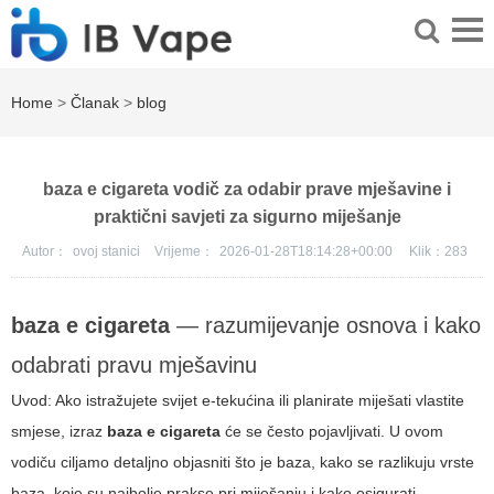
Home
>
Članak
>
blog
baza e cigareta vodič za odabir prave mješavine i
praktični savjeti za sigurno miješanje
Autor：
ovoj stanici
Vrijeme：
2026-01-28T18:14:28+00:00
Klik：
283
baza e cigareta
— razumijevanje osnova i kako
odabrati pravu mješavinu
Uvod: Ako istražujete svijet e-tekućina ili planirate miješati vlastite
smjese, izraz
baza e cigareta
će se često pojavljivati. U ovom
vodiču ciljamo detaljno objasniti što je baza, kako se razlikuju vrste
baza, koje su najbolje prakse pri miješanju i kako osigurati