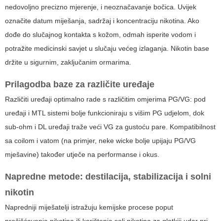
nedovoljno precizno mjerenje, i neoznačavanje bočica. Uvijek
označite datum miješanja, sadržaj i koncentraciju nikotina. Ako
dođe do slučajnog kontakta s kožom, odmah isperite vodom i
potražite medicinski savjet u slučaju većeg izlaganja. Nikotin base
držite u sigurnim, zaključanim ormarima.
Prilagodba baze za različite uređaje
Različiti uređaji optimalno rade s različitim omjerima PG/VG: pod
uređaji i MTL sistemi bolje funkcioniraju s višim PG udjelom, dok
sub-ohm i DL uređaji traže veći VG za gustoću pare. Kompatibilnost
sa coilom i vatom (na primjer, neke wicke bolje upijaju PG/VG
mješavine) također utječe na performanse i okus.
Napredne metode: destilacija, stabilizacija i solni
nikotin
Napredniji miješatelji istražuju kemijske procese poput