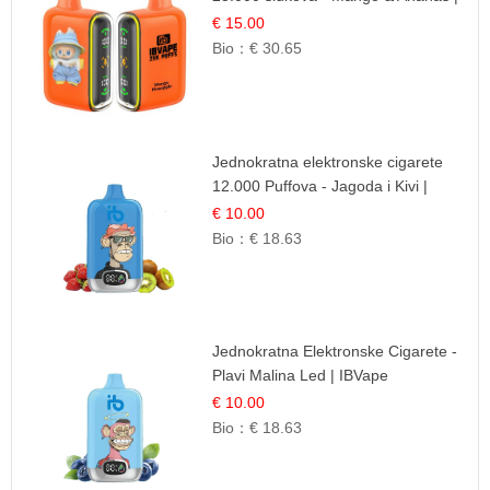
Egzotična Voćna Mješavina
€ 15.00
Bio：
€ 30.65
Jednokratna elektronske cigarete
12.000 Puffova - Jagoda i Kivi |
Sočna Voćna Kombinacija
€ 10.00
Bio：
€ 18.63
Jednokratna Elektronske Cigarete -
Plavi Malina Led | IBVape
€ 10.00
Bio：
€ 18.63