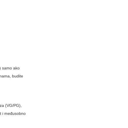
a) samo ako
omama, budite
aza (VG/PG),
st i međusobno