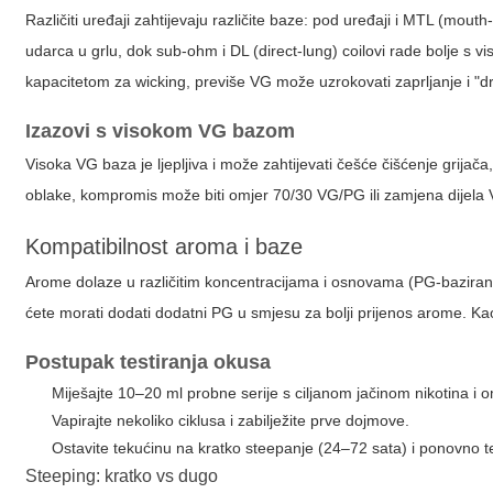
Različiti uređaji zahtijevaju različite baze: pod uređaji i MTL (mout
udarca u grlu, dok sub-ohm i DL (direct-lung) coilovi rade bolje s 
kapacitetom za wicking, previše VG može uzrokovati zaprljanje i "dry
Izazovi s visokom VG bazom
Visoka VG baza je ljepljiva i može zahtijevati češće čišćenje grijača, s
oblake, kompromis može biti omjer 70/30 VG/PG ili zamjena dijela
Kompatibilnost aroma i baze
Arome dolaze u različitim koncentracijama i osnovama (PG-bazirane
ćete morati dodati dodatni PG u smjesu za bolji prijenos arome. Kao 
Postupak testiranja okusa
Miješajte 10–20 ml probne serije s ciljanom jačinom nikotina 
Vapirajte nekoliko ciklusa i zabilježite prve dojmove.
Ostavite tekućinu na kratko steepanje (24–72 sata) i ponovno
Steeping: kratko vs dugo