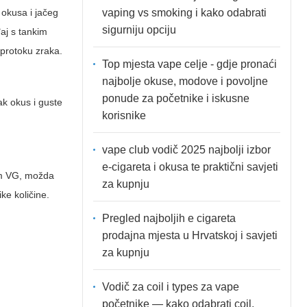
vaping vs smoking i kako odabrati
 okusa i jačeg
sigurniju opciju
đaj s tankim
 protoku zraka.
Top mjesta vape celje - gdje pronaći
najbolje okuse, modove i povoljne
ponude za početnike i iskusne
jak okus i guste
korisnike
vape club vodič 2025 najbolji izbor
e-cigareta i okusa te praktični savjeti
lom VG, možda
za kupnju
ke količine.
Pregled najboljih e cigareta
prodajna mjesta u Hrvatskoj i savjeti
za kupnju
Vodič za coil i types za vape
početnike — kako odabrati coil,