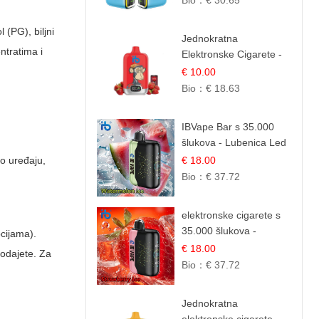
Bio：
€ 30.65
Kremasta Slatka Okus
(PG), biljni
Jednokratna
ntratima i
Elektronske Cigarete -
Red Bull i Jagoda |
€ 10.00
IBVape
Bio：
€ 18.63
IBVape Bar s 35.000
šlukova - Lubenica Led
| Osježavajući Ljetni
 o uređaju,
€ 18.00
Okus
Bio：
€ 37.72
elektronske cigarete s
35.000 šlukova -
pcijama).
Jagoda Led | Ohladivši i
€ 18.00
dodajete. Za
Osježavajući Okus
Bio：
€ 37.72
Jednokratna