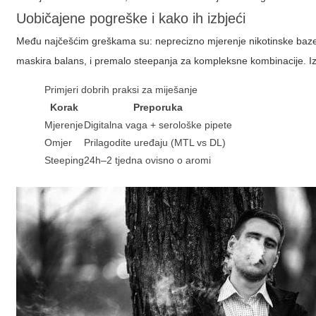
Uobičajene pogreške i kako ih izbjeći
Među najčešćim greškama su: neprecizno mjerenje nikotinske baze
maskira balans, i premalo steepanja za kompleksne kombinacije. Izb
Primjeri dobrih praksi za miješanje
Korak
Preporuka
Mjerenje
Digitalna vaga + serološke pipete
Omjer
Prilagodite uređaju (MTL vs DL)
Steeping
24h–2 tjedna ovisno o aromi