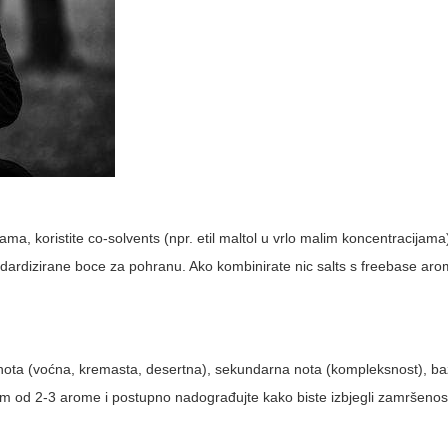
ma, koristite co-solvents (npr. etil maltol u vrlo malim koncentracijam
tandardizirane boce za pohranu. Ako kombinirate nic salts s freebase ar
a nota (voćna, kremasta, desertna), sekundarna nota (kompleksnost), b
ptom od 2-3 arome i postupno nadograđujte kako biste izbjegli zamršeno