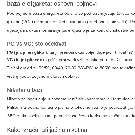
baza e cigareta
: osnovni pojmovi
Pod pojmom
baza e cigareta
obično se podrazumijevaju tekuće kom
glicerin (VG) i eventualno nikotinska baza (freebase ili nic salts)
utjecaja na okus i formiranje pare ključno je za kontrolu iskustva pu
PG vs VG: što očekivati
PG (propilen glikol)
: tanji, prenosi okus bolje, daje jači "throat hi
VG (biljni glicerin)
: gušći, proizvodi više oblaka pare, blaži "throat
Tipični omjeri su 50/50, 60/40, 70/30 (VG/PG) te 80/20 kod tekućin
vrsti grijača i željenom okusu i oblaku.
Nikotin u bazi
Nikotin se isporučuje u bazama različitih koncentracija i formulacija
Prilikom izračuna konačne jačine e-tekućine važno je poznavati jač
SEO optimizaciju i jasnu ponovljivost, često koristimo ključni izraz
b
Kako izračunati jačinu nikotina