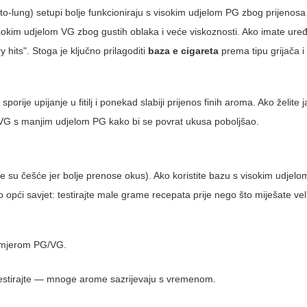
h-to-lung) setupi bolje funkcioniraju s visokim udjelom PG zbog prijenosa
visokim udjelom VG zbog gustih oblaka i veće viskoznosti. Ako imate ure
 hits". Stoga je ključno prilagoditi
baza e cigareta
prema tipu grijača i
porije upijanje u fitilj i ponekad slabiji prijenos finih aroma. Ako želite 
 VG s manjim udjelom PG kako bi se povrat ukusa poboljšao.
 su češće jer bolje prenose okus). Ako koristite bazu s visokim udje
opći savjet: testirajte male grame recepata prije nego što miješate veli
i omjerom PG/VG.
 testirajte — mnoge arome sazrijevaju s vremenom.