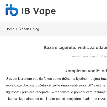
Home
>
Članak
>
blog
Baza e cigareta: vodič za odabi
Autor：
ovoj stanici
Vri
Kompletan vodič: oda
U ovom iscrpnom vodiču fokus ćemo držati na ključnom pojmu
baz
svoje baze. Ako ste početnik ili želite unaprijediti svoje DIY vješti
sigurnost i primjere recepata. Svrha teksta je pomoći vam razumjeti 
nikotina, koje alate koristiti i kako postići dosljedne, kvalitetne re