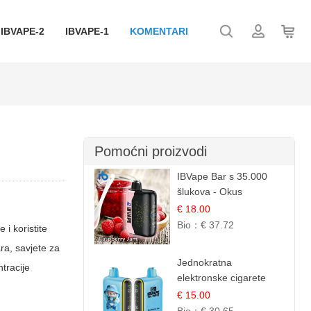
IBVAPE-2
IBVAPE-1
KOMENTARI
Pomoćni proizvodi
IBVape Bar s 35.000
šlukova - Okus
Malinova Džema |
€ 18.00
Slatka Voćna Aroma
Bio：
€ 37.72
 i koristite
ara, savjete za
Jednokratna
ntracije
elektronske cigarete
25.000 Puffova -
€ 15.00
Jagodni Sladoled |