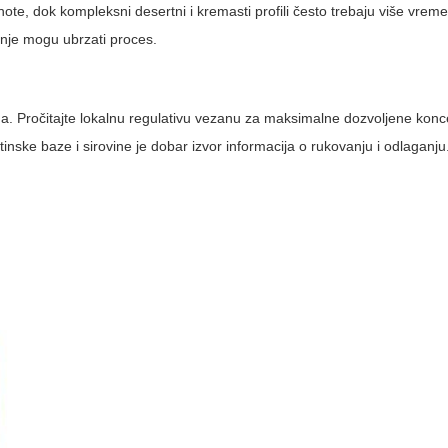
ote, dok kompleksni desertni i kremasti profili često trebaju više vreme
anje mogu ubrzati proces.
ina. Pročitajte lokalnu regulativu vezanu za maksimalne dozvoljene konc
nske baze i sirovine je dobar izvor informacija o rukovanju i odlaganju