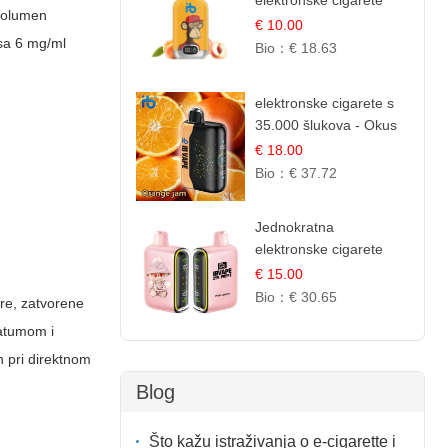
elektronske cigarete
 volumen
12.000 Puffova -
€ 10.00
 sa 6 mg/ml
Breskva i Voćni Sok |
Bio：
€ 18.63
Osježavajuća Voćna
Mješavina
elektronske cigarete s
35.000 šlukova - Okus
Narančinog Džema |
€ 18.00
Dugotrajno Iskustvo
Bio：
€ 37.72
Jednokratna
elektronske cigarete
25.000 Puffova -
€ 15.00
Ružičasti Limun |
Bio：
€ 30.65
tre, zatvorene
Osježavajuća Citrusna
datumom i
Aroma
n pri direktnom
Blog
Što kažu istraživanja o e-cigarette i