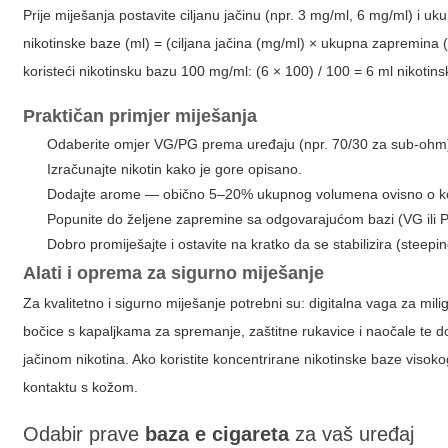
Prije miješanja postavite ciljanu jačinu (npr. 3 mg/ml, 6 mg/ml) i
nikotinske baze (ml) = (ciljana jačina (mg/ml) × ukupna zapremina (
koristeći nikotinsku bazu 100 mg/ml: (6 × 100) / 100 = 6 ml niko
Praktičan primjer miješanja
Odaberite omjer VG/PG prema uređaju (npr. 70/30 za sub-ohm
Izračunajte nikotin kako je gore opisano.
Dodajte arome — obično 5–20% ukupnog volumena ovisno o ko
Popunite do željene zapremine sa odgovarajućom bazi (VG ili 
Dobro promiješajte i ostavite na kratko da se stabilizira (steepin
Alati i oprema za sigurno miješanje
Za kvalitetno i sigurno miješanje potrebni su: digitalna vaga za mili
bočice s kapaljkama za spremanje, zaštitne rukavice i naočale te 
jačinom nikotina. Ako koristite koncentrirane nikotinske baze visok
kontaktu s kožom.
Odabir prave
baza e cigareta
za vaš uređaj