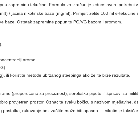
 ukupnu zapreminu tekućine. Formula za izračun je jednostavna: potrebni
ml)) / jačina nikotinske baze (mg/ml). Primjer: želite 100 ml e-tekućine
tinske baze. Ostatak zapremine popunite PG/VG bazom i aromom.
).
ncentraciji arome.
PG).
g), ili koristite metode ubrzanog steepinga ako želite brže rezultate.
grame (preporučeno za preciznost), serološke pipete ili špricevi za milili
dobro provjetren prostor. Označite svaku bočicu s nazivom mješavine, 
og postotka, rukovanje bez zaštite može biti opasno — nikotin je toksiča