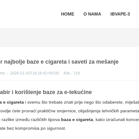
HOME
O NAMA
IBVAPE-3
r najbolje baze e cigareta i saveti za mešanje
jeme：
2026-01-03T18:16:42+00:00
Klik：
216
bir i korištenje baze za e-tekućine
a e cigareta
i svemu što trebate znati prije nego što odaberete, miješate
ne, ovdje ćete pronaći praktične smjernice, objašnjenja tehničkih paramet
razlike između različitih tipova
baza e cigareta
, kako izračunati konce
zultate bez kompromisa po sigurnost.