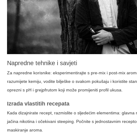
Napredne tehnike i savjeti
Za napredne korisnike: eksperimentirajte s pre-mix i post-mix aroma
razumijete kemiju, vodite bilješke o svakom pokušaju i koristite s
oprezni s pH i grejpfrutom koji može promijeniti profil ukusa.
Izrada vlastitih recepata
Kada dizajnirate recept, razmislite o sljedećim elementima: glavn
jačina nikotina i očekivani steeping. Počnite s jednostavnim rece
maskiranje aroma.