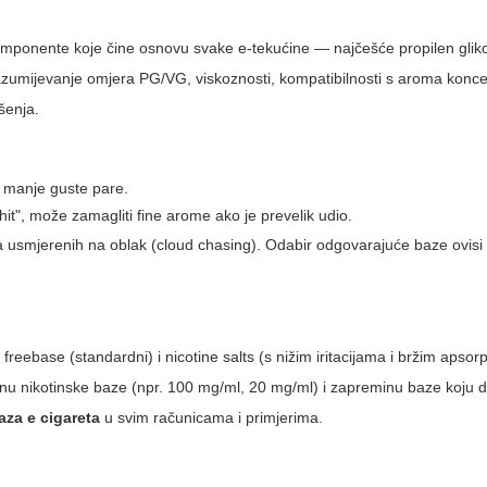
ponente koje čine osnovu svake e-tekućine — najčešće propilen glikol 
. Razumijevanje omjera PG/VG, viskoznosti, kompatibilnosti s aroma konce
šenja.
t", manje guste pare.
 hit", može zamagliti fine arome ako je prevelik udio.
a usmjerenih na oblak (cloud chasing). Odabir odgovarajuće baze ovisi
:
freebase
(standardni) i
nicotine salts
(s nižim iritacijama i bržim apsor
inu nikotinske baze (npr. 100 mg/ml, 20 mg/ml) i zapreminu baze koju 
aza e cigareta
u svim računicama i primjerima.